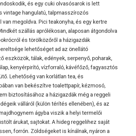
ondoskodik, és egy cuki olvasósarok is lett
is vintage hangulatú, talpmasszírozós
al van megoldva. Pici teakonyha, és egy kertre
 Mindkét szállás aprólékosan, alaposan átgondolva
okrócról és törölközőről a házigazdák
reltsége lehetőséget ad az önellátó
 eszközök, tálak, edények, serpenyő, poharak,
ap, kenyérpirító, vízforraló, kávéfőző, fagyasztós
tő. Lehetőség van korlátlan tea, és
ában van bekészítve toalettpapír, kézmosó,
elem biztosításához a házigazdák még a reggeli
dégeik válláról (külön térítés ellenében), és az
majdhogynem ágyba viszik a helyi termelői
stölt árukat, sajtokat. A hideg reggelihez saját
rissen, forrón. Zöldségeket is kínálnak, nyáron a