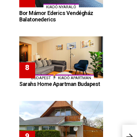
KIADÓ NYARALÓ
Bor Mámor Ederics Vendégház
Balatonederics
,
BUDAPEST
KIADÓ APARTMAN
Sarahs Home Apartman Budapest
Magy