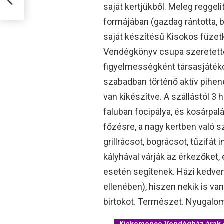
saját kertjükből. Meleg reggel
formájában (gazdag rántotta, b
saját készítésű Kisokos füzetk
Vendégkönyv csupa szeretettel
figyelmességként társasjátéko
szabadban történő aktív pihenés
van kikészítve. A szállástól 3 
faluban focipálya, és kosárpa
főzésre, a nagy kertben való s
grillrácsot, bográcsot, tűzifát
kályhával várják az érkezőket, 
esetén segítenek. Házi kedvenc
ellenében), hiszen nekik is van
birtokot. Természet. Nyugalom