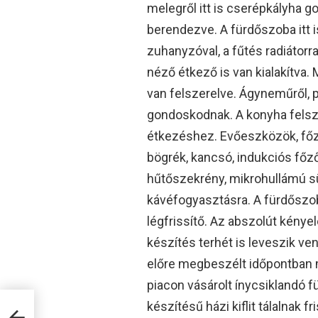
melegről itt is cserépkályha g
berendezve. A fürdőszoba itt 
zuhanyzóval, a fűtés radiátorr
néző étkező is van kialakítva.
van felszerelve. Ágyneműről, p
gondoskodnak. A konyha felsze
étkezéshez. Evőeszközök, főző
bögrék, kancsó, indukciós főzől
hűtőszekrény, mikrohullámú sü
kávéfogyasztásra. A fürdőszob
légfrissítő. Az abszolút kény
készítés terhét is leveszik ven
előre megbeszélt időpontban 
piacon vásárolt ínycsiklandó fü
készítésű házi kiflit tálalnak f