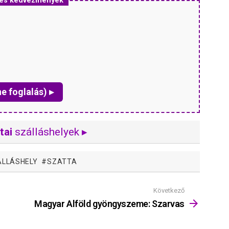
 és kedvezmények
ne foglalás) ▸
tai
szálláshelyek ▸
ÁLLÁSHELY
SZATTA
Következő
Magyar Alföld gyöngyszeme: Szarvas