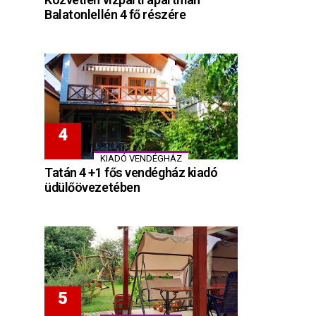
Balatonlellén 4 fő részére
KIADÓ VENDÉGHÁZ
Tatán 4 +1 fős vendégház kiadó
üdülőövezetében