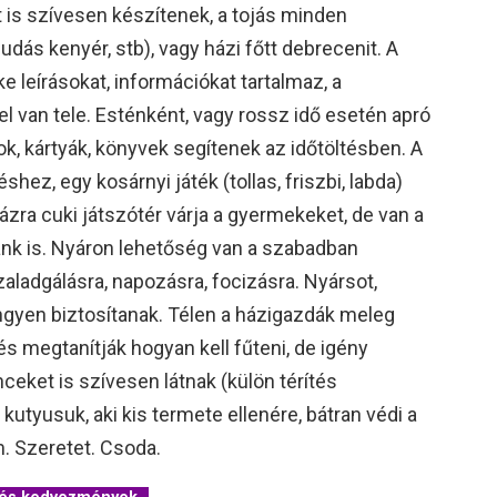
it is szívesen készítenek, a tojás minden
udás kenyér, stb), vagy házi főtt debrecenit. A
e leírásokat, információkat tartalmaz, a
 van tele. Esténként, vagy rossz idő esetén apró
k, kártyák, könyvek segítenek az időtöltésben. A
hez, egy kosárnyi játék (tollas, friszbi, labda)
házra cuki játszótér várja a gyermekeket, de van a
lánk is. Nyáron lehetőség van a szabadban
zaladgálásra, napozásra, focizásra. Nyársot,
 ingyen biztosítanak. Télen a házigazdák meleg
és megtanítják hogyan kell fűteni, de igény
eket is szívesen látnak (külön térítés
 kutyusuk, aki kis termete ellenére, bátran védi a
. Szeretet. Csoda.