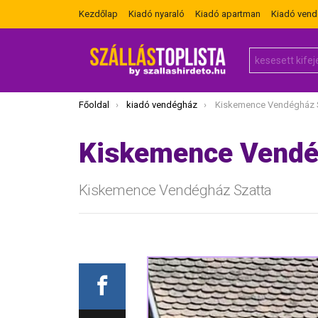
Kezdőlap
Kiadó nyaraló
Kiadó apartman
Kiadó ven
Search
for:
Itt vagy most:
Főoldal
kiadó vendégház
Kiskemence Vendégház 
Kiskemence Vendé
Kiskemence Vendégház Szatta