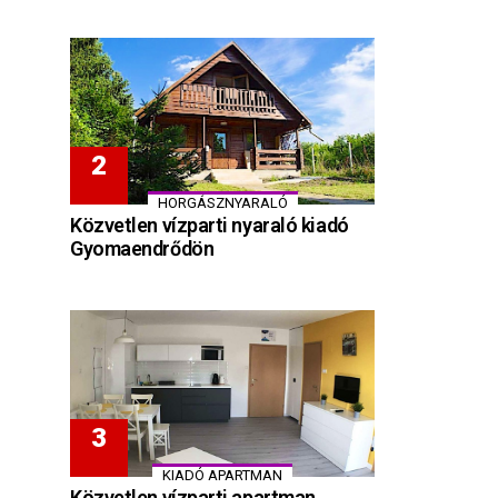
HORGÁSZNYARALÓ
Közvetlen vízparti nyaraló kiadó
Gyomaendrődön
KIADÓ APARTMAN
Közvetlen vízparti apartman