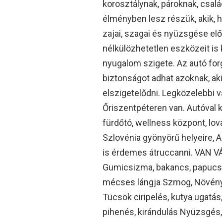
korosztálynak, pároknak, csalá
élményben lesz részük, akik, ha
zajai, szagai és nyüzsgése el
nélkülözhetetlen eszközeit is 
nyugalom szigete. Az autó forg
biztonságot adhat azoknak, ak
elszigetelődni. Legközelebbi v
Őriszentpéteren van. Autóval k
fürdőtó, wellness központ, lov
Szlovénia gyönyörű helyeire, 
is érdemes átruccanni. VAN VÁ
Gumicsizma, bakancs, papucs, 
mécses lángja Szmog, Növények,
Tücsök ciripelés, kutya ugatás,
pihenés, kirándulás Nyüzsgés