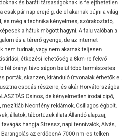
doknak és baráti társaságoknak is felejthetetlen
 csak pár nap erejéig, de el akarnak bújni a világ
ől, és még a technika kényelmes, szórakoztató,
képesek a hátuk mögött hagyni. A falu valóban a
alom és a térerő gyenge, de az internet
ik nem tudnak, vagy nem akarnak teljesen
ásárlási, étkezési lehetőség a 8km-re fekvő
b fél órányi távolságon belül több természetes
as porták, skanzen, kiránduló útvonalak érhetők el.
Ausztria csodás részeire, és akár Horvátországba
LASZTÁS Csinos, de kényelmetlen irodai cipő,
mezítláb Neonfény reklámok, Csillagos égbolt,
 állatok, tábortüzek illata Állandó alapzaj,
 favágás hangja Stressz, napi tennivalók, Alvás,
, Barangolás az erdőbenA 7000 nm-es telken