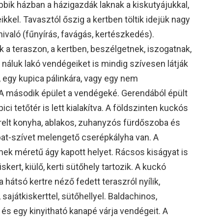
obbik házban a házigazdák laknak a kiskutyájukkal,
kkel. Tavasztól őszig a kertben töltik idejük nagy
nivaló (fűnyírás, favágás, kertészkedés).
 a teraszon, a kertben, beszélgetnek, iszogatnak,
náluk lakó vendégeiket is mindig szívesen látják
 egy kupica pálinkára, vagy egy nem
A második épület a vendégeké. Gerendából épült
ici tetőtér is lett kialakítva. A földszinten kuckós
erelt konyha, ablakos, zuhanyzós fürdőszoba és
at-szívet melengető cserépkályha van. A
mek méretű ágy kapott helyet. Rácsos kiságyat is
skert, kiülő, kerti sütőhely tartozik. A kuckó
hátsó kertre néző fedett teraszról nyílik,
 sajátkiskerttel, sütőhellyel. Baldachinos,
s egy kinyitható kanapé várja vendégeit. A