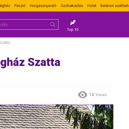
dégház
Panzió
Horgásznyaraló
Szobakiadás
Hotel
Balatoni szállásh
Top 10
Szatta
gház Szatta
14
Views