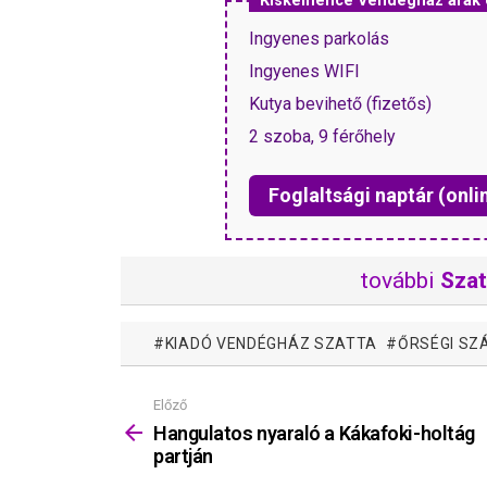
Kiskemence Vendégház árak
Ingyenes parkolás
Ingyenes WIFI
Kutya bevihető (fizetős)
2 szoba, 9 férőhely
Foglaltsági naptár (onli
további
Szat
KIADÓ VENDÉGHÁZ SZATTA
ŐRSÉGI SZ
Előző
Mutass
többet
Hangulatos nyaraló a Kákafoki-holtág
partján