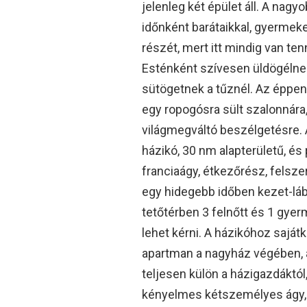
jelenleg két épület áll. A nagy
időnként barátaikkal, gyermekei
részét, mert itt mindig van ten
Esténként szívesen üldögélnek
sütögetnek a tűznél. Az éppen 
egy ropogósra sült szalonnára,
világmegváltó beszélgetésre. 
házikó, 30 nm alapterületű, és p
franciaágy, étkezőrész, felsz
egy hidegebb időben kezet-láb
tetőtérben 3 felnőtt és 1 gyer
lehet kérni. A házikóhoz sajátki
apartman a nagyház végében, a 
teljesen külön a házigazdáktól,
kényelmes kétszemélyes ágy, é