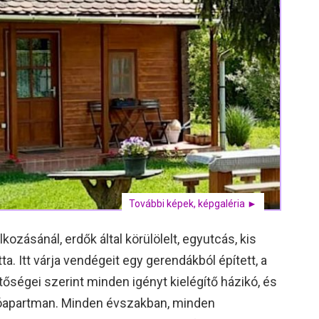
További képek, képgaléria ►
ozásánál, erdők által körülölelt, egyutcás, kis
a. Itt várja vendégeit egy gerendákból épített, a
tőségei szerint minden igényt kielégítő házikó, és
kóapartman. Minden évszakban, minden