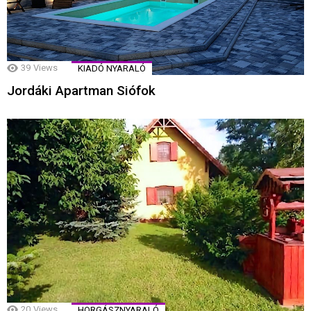
39
Views
KIADÓ NYARALÓ
Jordáki Apartman Siófok
20
Views
HORGÁSZNYARALÓ