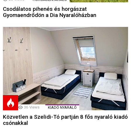
Csodálatos pihenés és horgászat
Gyomaendrődön a Dia Nyaralóházban
36
Views
KIADÓ NYARALÓ
Közvetlen a Szelidi-Tó partján 8 fős nyaraló kiadó
csónakkal