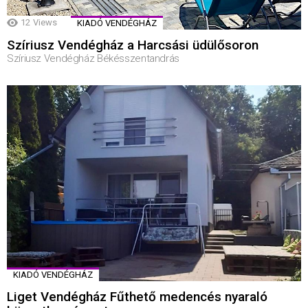
12
Views
KIADÓ VENDÉGHÁZ
Szíriusz Vendégház a Harcsási üdülősoron
Szíriusz Vendégház Békésszentandrás
KIADÓ VENDÉGHÁZ
Liget Vendégház Fűthető medencés nyaraló