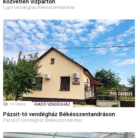
közvetlen vízparton
Liget Vendégház Békésszentandrás
14
Views
KIADÓ VENDÉGHÁZ
Pázsit-tó vendégház Békésszentandráson
Pázsit-tó Vendégház Békésszentandrás