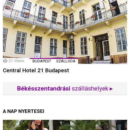
21
Views
BUDAPEST
SZÁLLODA
Central Hotel 21 Budapest
Békésszentandrási
szálláshelyek ▸
A NAP NYERTESEI