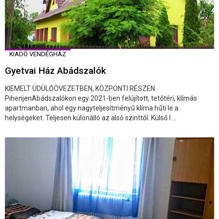
KIADÓ VENDÉGHÁZ
Gyetvai Ház Abádszalók
KIEMELT ÜDÜLŐÖVEZETBEN, KÖZPONTI RÉSZEN.
PihenjenAbádszalókon egy 2021-ben felújított, tetőtéri, klímás
apartmanban, ahol egy nagyteljesítményű klíma hűti le a
helységeket. Teljesen különálló az alsó szinttől. Külső l ...