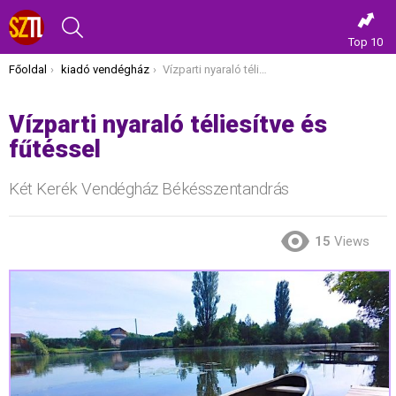
KERESÉS
Top 10
Itt vagy most:
Főoldal
kiadó vendégház
Vízparti nyaraló téliesítve és fűtéssel
Vízparti nyaraló téliesítve és
fűtéssel
Két Kerék Vendégház Békésszentandrás
15
Views