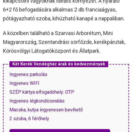
kikapcsolni vágyóknak ideális környezet. A nyaraló
6+2 fő befogadására alkalmas 2 db franciaágyas,
pótágyazható szoba, kihúzható kanapé a nappaliban.
A közelben található a Szarvasi Arborétum, Mini
Magyarország, Szentandrási sörfőzde, kerékpárutak,
Körösvölgyi Látogatóközpont és Állatpark.
Két Kerék Vendégház árak és kedvezmények
Ingyenes parkolás
Ingyenes WIFI
SZÉP kártya elfogadóhely: OTP
Ingyenes légkondícionálás
Macska, kutya ingyenesen bevihető
2 szoba, 6 férőhely