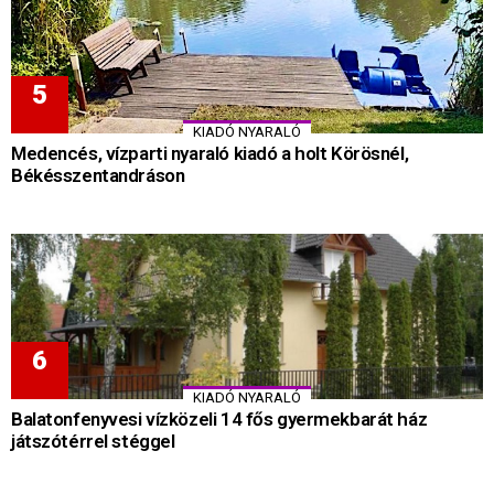
KIADÓ NYARALÓ
Medencés, vízparti nyaraló kiadó a holt Körösnél,
Békésszentandráson
KIADÓ NYARALÓ
Balatonfenyvesi vízközeli 14 fős gyermekbarát ház
játszótérrel stéggel