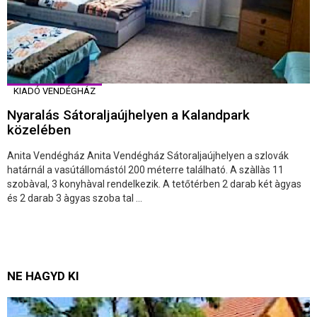
KIADÓ VENDÉGHÁZ
Nyaralás Sátoraljaújhelyen a Kalandpark
közelében
Anita Vendégház Anita Vendégház Sátoraljaújhelyen a szlovák
határnál a vasútállomástól 200 méterre található. A szàllàs 11
szobàval, 3 konyhàval rendelkezik. A tetőtérben 2 darab két àgyas
és 2 darab 3 àgyas szoba tal ...
NE HAGYD KI