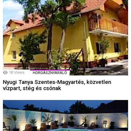
18
Views
HORGÁSZNYARALÓ
Nyugi Tanya Szentes-Magyartés, közvetlen
vízpart, stég és csónak