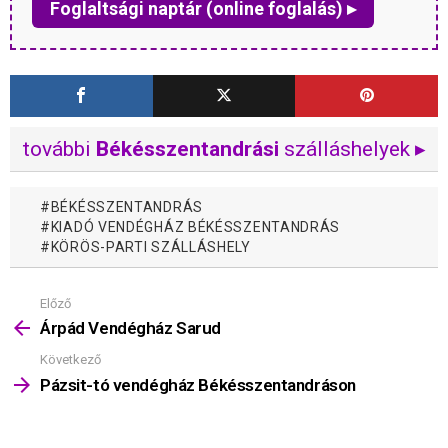
Foglaltsági naptár (online foglalás) ▸
további
Békésszentandrási
szálláshelyek ▸
BÉKÉSSZENTANDRÁS
KIADÓ VENDÉGHÁZ BÉKÉSSZENTANDRÁS
KÖRÖS-PARTI SZÁLLÁSHELY
Előző
Mutass
többet
Árpád Vendégház Sarud
Következő
Pázsit-tó vendégház Békésszentandráson