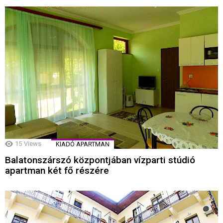
15
Views
KIADÓ APARTMAN
Balatonszárszó központjában vízparti stúdió
apartman két fő részére