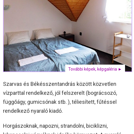
További képek, képgaléria ►
Szarvas és Békésszentandrás között közvetlen
vízparttal rendelkező, jól felszerelt (bográcsozó,
függőágy, gumicsónak stb. ), téliesített, fűtéssel
rendelkező nyaraló kiadó.
Horgászoknak, napozni, strandolni, biciklizni,