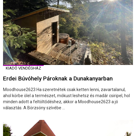
KIADÓ VENDÉGHÁZ
Erdei Búvóhely Pároknak a Dunakanyarban
Moodhouse2623 Ha szeretnétek csak ketten lenni, zavartalanul,
ahol körbe ölel a természet, mókust leshetsz és madár csiripel, hol
minden adott a feltöltődéshez, akkor a Moodhouse2623 a jó
választás. A Börzsöny szívébe ...