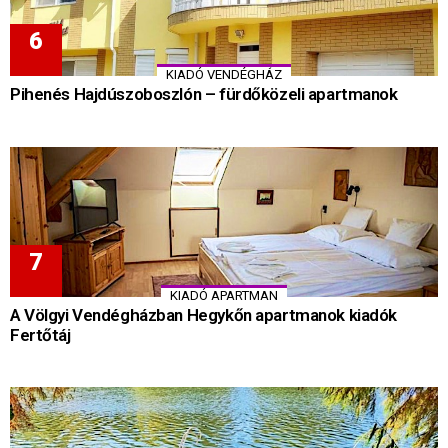
KIADÓ VENDÉGHÁZ
Pihenés Hajdúszoboszlón – fürdőközeli apartmanok
KIADÓ APARTMAN
A Völgyi Vendégházban Hegykőn apartmanok kiadók
Fertőtáj