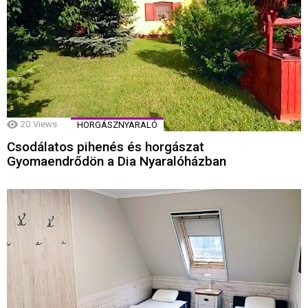
20
Views
HORGÁSZNYARALÓ
Csodálatos pihenés és horgászat
Gyomaendrődön a Dia Nyaralóházban