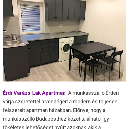
Érdi Varázs-Lak Apartman
A munkásszálló Érden
várja szeretettel a vendégeit a modern és teljesen
felszerelt apartman házakban. Előnye, hogy a
munkásszálló Budapesthez közel található, így
tökéletes lehetőséget nyújt azoknak, akik a