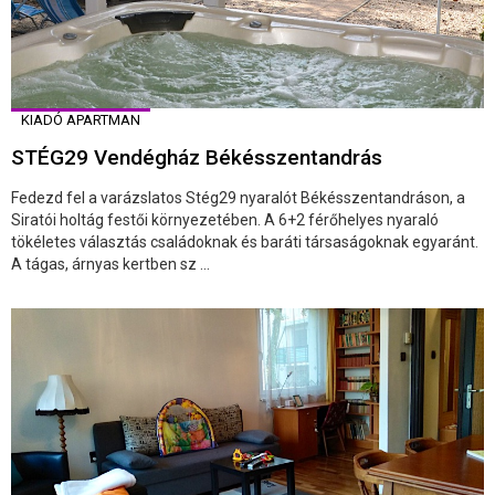
KIADÓ APARTMAN
STÉG29 Vendégház Békésszentandrás
Fedezd fel a varázslatos Stég29 nyaralót Békésszentandráson, a
Siratói holtág festői környezetében. A 6+2 férőhelyes nyaraló
tökéletes választás családoknak és baráti társaságoknak egyaránt.
A tágas, árnyas kertben sz ...