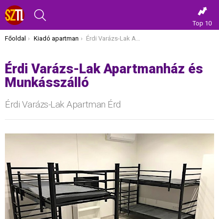
KERESÉS
Top 10
Itt vagy most:
Főoldal
Kiadó apartman
Érdi Varázs-Lak Apartmanház és Munkásszálló
Érdi Varázs-Lak Apartmanház és
Munkásszálló
Érdi Varázs-Lak Apartman Érd