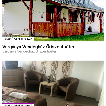
KIADÓ VENDÉGHÁZ
Vargánya Vendégház Őriszentpéter
Vargánya Vendégház Őriszentpéter
KIADÓ VENDÉGHÁZ