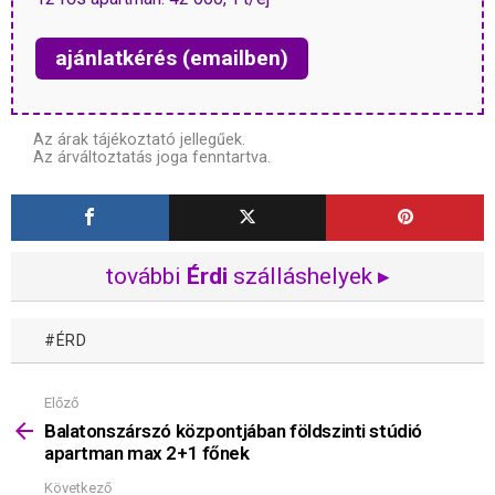
ajánlatkérés (emailben)
Az árak tájékoztató jellegűek.
Az árváltoztatás joga fenntartva.
további
Érdi
szálláshelyek ▸
ÉRD
Előző
Mutass
többet
Balatonszárszó központjában földszinti stúdió
apartman max 2+1 főnek
Következő