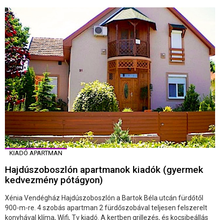
KIADÓ APARTMAN
Hajdúszoboszlón apartmanok kiadók (gyermek
kedvezmény pótágyon)
Xénia Vendégház Hajdúszoboszlón a Bartok Béla utcán fürdőtől
900-m-re. 4 szobás apartman 2 fürdőszobával teljesen felszerelt
konyhával klíma, Wifi, Tv kiadó. A kertben grillezés, és kocsibeállás