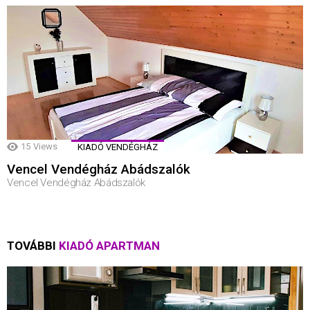
15
Views
KIADÓ VENDÉGHÁZ
Vencel Vendégház Abádszalók
Vencel Vendégház Abádszalók
TOVÁBBI
KIADÓ APARTMAN