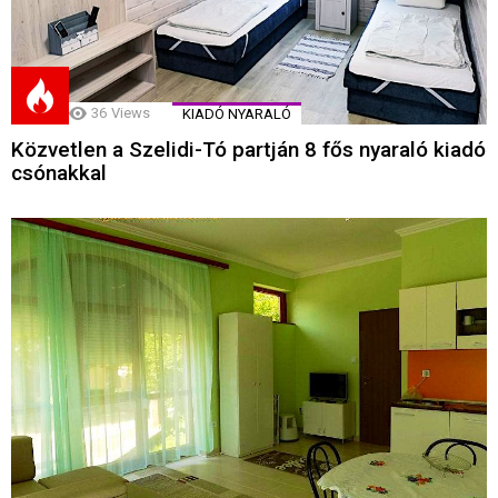
36
Views
KIADÓ NYARALÓ
Közvetlen a Szelidi-Tó partján 8 fős nyaraló kiadó
csónakkal