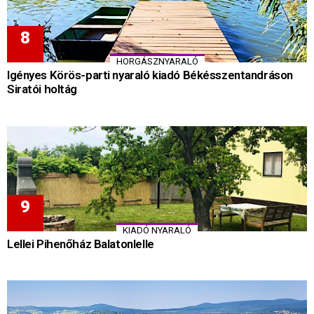
HORGÁSZNYARALÓ
Igényes Körös-parti nyaraló kiadó Békésszentandráson
Siratói holtág
KIADÓ NYARALÓ
Lellei Pihenőház Balatonlelle