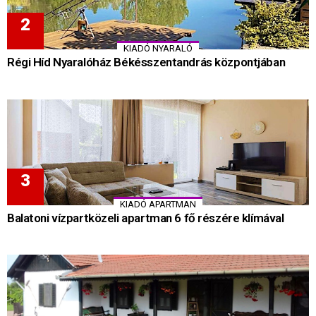
KIADÓ NYARALÓ
Régi Híd Nyaralóház Békésszentandrás központjában
KIADÓ APARTMAN
Balatoni vízpartközeli apartman 6 fő részére klímával