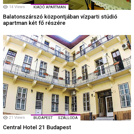
14
Views
KIADÓ APARTMAN
Balatonszárszó központjában vízparti stúdió
apartman két fő részére
21
Views
BUDAPEST
SZÁLLODA
Central Hotel 21 Budapest