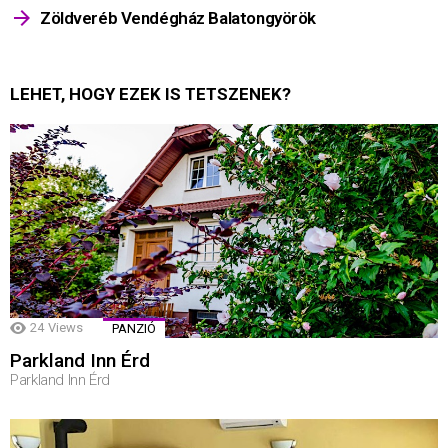
Zöldveréb Vendégház Balatongyörök
LEHET, HOGY EZEK IS TETSZENEK?
24
Views
PANZIÓ
Parkland Inn Érd
Parkland Inn Érd