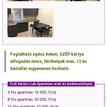
Foglalható egész évben, SZÉP kártya
elfogadás nincs, férőhelyek max. 12 és
háziállat ingyenesen hozható.
Érdi Varázs-Lak Apartman árak és kedvezmények
4 fős apartman: 16 000,-Ft/éj
8 fős apartman: 30 000,-Ft/éj
12 fős apartman: 42 000,-Ft/éj