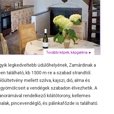
További képek, képgaléria ►
gyik legkedveltebb üdülőhelyének, Zamárdinak a
n található, kb 1500 m-re a szabad strandtól.
őültetvény mellett szilva, kajszi, dió, alma és
 gyömölcseit a vendégek szabadon élvezhetik. A
norámával rendelkező kilátótorony, kellemes
alak, pincevendéglő, és pálinkafőzde is található.