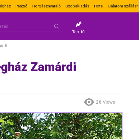
dégház
Panzió
Horgásznyaraló
Szobakiadás
Hotel
Balatoni szállásh
Top 10
árdi
égház Zamárdi
26
Views