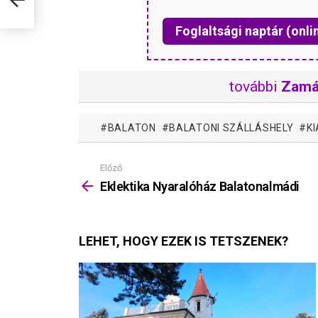
Foglaltsági naptár (onli
további
Zamá
BALATON
BALATONI SZÁLLÁSHELY
K
Előző
Mutass
többet
Eklektika Nyaralóház Balatonalmádi
LEHET, HOGY EZEK IS TETSZENEK?