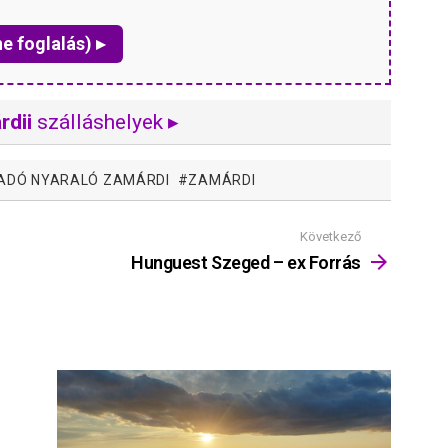
ne foglalás) ▸
rdii
szálláshelyek ▸
IADÓ NYARALÓ ZAMÁRDI
ZAMÁRDI
Következő
Hunguest Szeged – ex Forrás