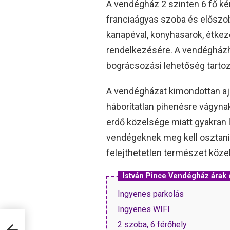
A vendégház 2 szinten 6 fő ké
franciaágyas szoba és előszob
kanapéval, konyhasarok, étke
rendelkezésére. A vendégházhoz
bográcsozási lehetőség tartoz
A vendégházat kimondottan ajá
háborítatlan pihenésre vágyna
erdő közelsége miatt gyakran l
vendégeknek meg kell osztani
felejthetetlen természet köze
István Pince Vendégház árak
Ingyenes parkolás
Ingyenes WIFI
2 szoba, 6 férőhely