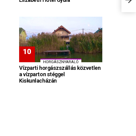
HORGÁSZNYARALÓ
Vízparti horgászszállás közvetlen
a vízparton stéggel
Kiskunlacházán