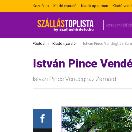
Kezdőlap
Kiadó nyaraló
Kiadó apartman
Kiadó ven
Search
for:
Itt vagy most:
Főoldal
Kiadó nyaraló
István Pince Vendégház Zam
István Pince Vend
István Pince Vendégház Zamárdi