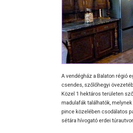
A vendégház a Balaton régió e
csendes, szőlőhegyi övezetébe
Közel 1 hektáros területen szől
madulafák találhatók, melynek
pince közelében csodálatos pa
sétára hívogató erdei túrautvon