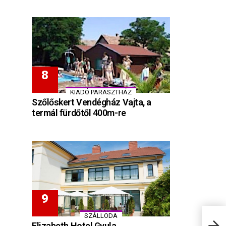
KIADÓ PARASZTHÁZ
Szőlőskert Vendégház Vajta, a
termál fürdőtől 400m-re
SZÁLLODA
Hung
Elizabeth Hotel Gyula