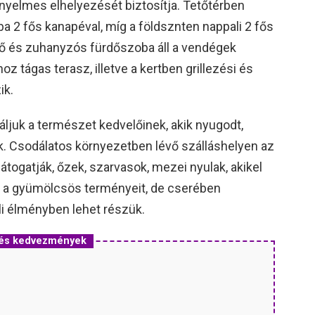
nyelmes elhelyezését biztosítja. Tetőtérben
a 2 fős kanapéval, míg a földsznten nappali 2 fős
ző és zuhanyzós fürdőszoba áll a vendégek
 tágas terasz, illetve a kertben grillezési és
ik.
ljuk a természet kedvelőinek, akik nyugodt,
k. Csodálatos környezetben lévő szálláshelyen az
átogatják, őzek, szarvasok, mezei nyulak, akikel
 a gyümölcsös terményeit, de cserében
li élményben lehet részük.
 és kedvezmények