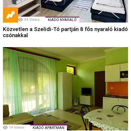
34
Views
KIADÓ NYARALÓ
Közvetlen a Szelidi-Tó partján 8 fős nyaraló kiadó
csónakkal
14
Views
KIADÓ APARTMAN