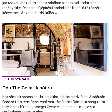
jacuzzival, xbox-al, minden szobában okos tv-vel, elektromos
redőnyökkel felszerelt újépítésű családi ház kiadó. 6 fő részére
kényelmes, 3 szoba, fürdő, külön w ...
KIADÓ NYARALÓ
Odu The Cellar Alsóörs
Köszöntünk borospince lakásunkba, a balatoni riviérán, Alsóörsön.
Fedezd fel a természet varázsát, történelmi Római út hangulatát, a
helyi borok különlegességét.Gyere és tapasztald meg ezt a
varázslatos helyet. A pinc ...