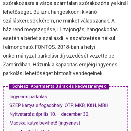
szórakozásra a város számtalan szórakozóhelye kínál
lehetőséget. Bulizni, hangoskodni kívánó
szálláskeresők kérem, ne minket válasszanak. A
házirend megszegése, ill. zajongás, hangoskodás
esetén a bérlet a szállásdíj visszafizetése nélkül
felmondható. FONTOS. 2018-ban a helyi
önkormányzat parkolási díj szedését vezette be
Zamárdiban. Házunk a kapacitás erejéig ingyenes
parkolási lehetőséget biztosít vendégeinek.
Schieszl Apartments 3 árak és kedvezmények
Ingyenes parkolás
SZÉP kártya elfogadóhely: OTP, MKB, K&H, MBH
Nyitvatartás: április 10. – december 30.
Macska, kutya bevihető (ingyenes)