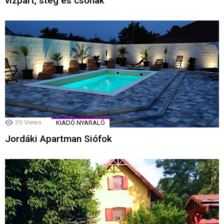
vízpart, stég és csónak
39
Views
KIADÓ NYARALÓ
Jordáki Apartman Siófok