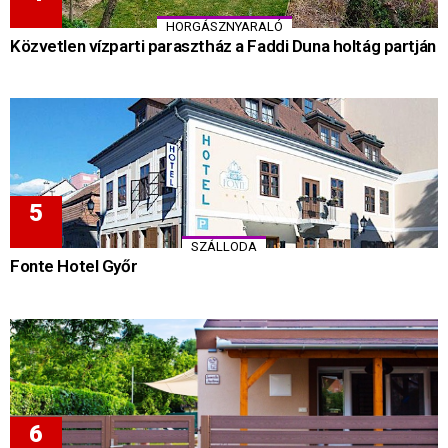
HORGÁSZNYARALÓ
Közvetlen vízparti parasztház a Faddi Duna holtág partján
SZÁLLODA
Fonte Hotel Győr