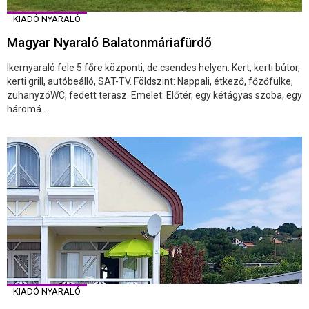
KIADÓ NYARALÓ
Magyar Nyaraló Balatonmáriafürdő
Ikernyaraló fele 5 főre központi, de csendes helyen. Kert, kerti bútor,
kerti grill, autóbeálló, SAT-TV. Földszint: Nappali, étkező, főzőfülke,
zuhanyzóWC, fedett terasz. Emelet: Előtér, egy kétágyas szoba, egy
háromá ...
KIADÓ NYARALÓ