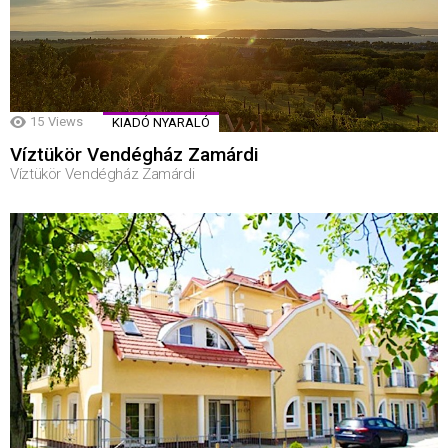
15
Views
KIADÓ NYARALÓ
Víztükör Vendégház Zamárdi
Víztükör Vendégház Zamárdi