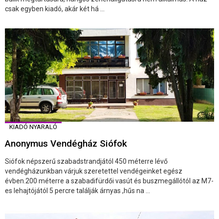
csak egyben kiadó, akár két há ...
KIADÓ NYARALÓ
Anonymus Vendégház Siófok
Siófok népszerű szabadstrandjától 450 méterre lévő
vendégházunkban várjuk szeretettel vendégeinket egész
évben.200 méterre a szabadifürdői vasút és buszmegállótól az M7-
es lehajtójától 5 percre találják árnyas ,hűs na ...