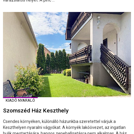
KIADÓ NYARALÓ
Szomszéd Ház Keszthely
Csendes környéken, különálló házunkba szeretettel várjuk a
Keszthelyen nyaralni vágyókat. A környék lakóövezet, az ingatlan
bulik megtartására, hangos zenehallgatásra nem alkalmas. A ház