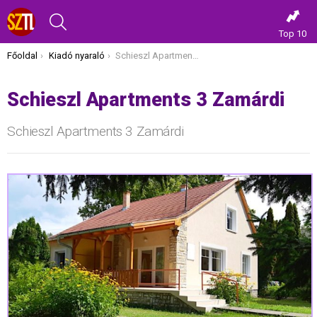
KERESÉS
Top 10
Itt vagy most:
Főoldal
Kiadó nyaraló
Schieszl Apartments 3 Zamárdi
Schieszl Apartments 3 Zamárdi
Schieszl Apartments 3 Zamárdi