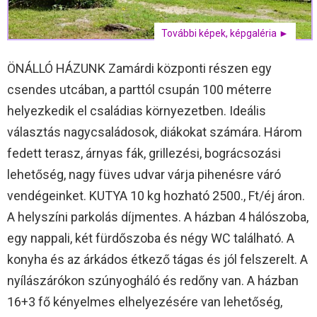
További képek, képgaléria ►
ÖNÁLLÓ HÁZUNK Zamárdi központi részen egy
csendes utcában, a parttól csupán 100 méterre
helyezkedik el családias környezetben. Ideális
választás nagycsaládosok, diákokat számára. Három
fedett terasz, árnyas fák, grillezési, bográcsozási
lehetőség, nagy füves udvar várja pihenésre váró
vendégeinket. KUTYA 10 kg hozható 2500., Ft/éj áron.
A helyszíni parkolás díjmentes. A házban 4 hálószoba,
egy nappali, két fürdőszoba és négy WC található. A
konyha és az árkádos étkező tágas és jól felszerelt. A
nyílászárókon szúnyogháló és redőny van. A házban
16+3 fő kényelmes elhelyezésére van lehetőség,