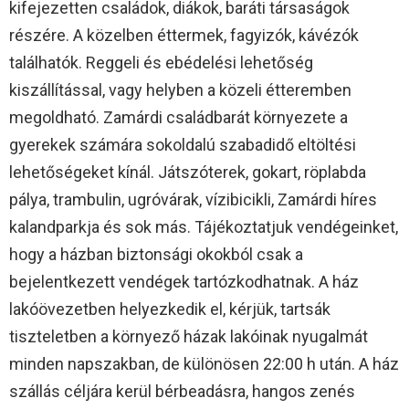
kifejezetten családok, diákok, baráti társaságok
részére. A közelben éttermek, fagyizók, kávézók
találhatók. Reggeli és ebédelési lehetőség
kiszállítással, vagy helyben a közeli étteremben
megoldható. Zamárdi családbarát környezete a
gyerekek számára sokoldalú szabadidő eltöltési
lehetőségeket kínál. Játszóterek, gokart, röplabda
pálya, trambulin, ugróvárak, vízibicikli, Zamárdi híres
kalandparkja és sok más. Tájékoztatjuk vendégeinket,
hogy a házban biztonsági okokból csak a
bejelentkezett vendégek tartózkodhatnak. A ház
lakóövezetben helyezkedik el, kérjük, tartsák
tiszteletben a környező házak lakóinak nyugalmát
minden napszakban, de különösen 22:00 h után. A ház
szállás céljára kerül bérbeadásra, hangos zenés