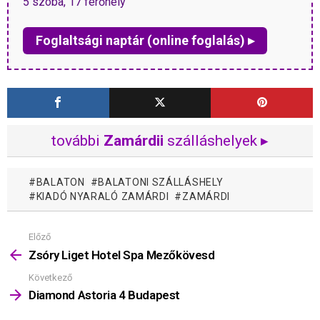
5 szoba, 17 férőhely
Foglaltsági naptár (online foglalás) ▸
további
Zamárdii
szálláshelyek ▸
BALATON
BALATONI SZÁLLÁSHELY
KIADÓ NYARALÓ ZAMÁRDI
ZAMÁRDI
Előző
Mutass
többet
Zsóry Liget Hotel Spa Mezőkövesd
Következő
Diamond Astoria 4 Budapest