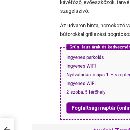
kávéfőző, evőeszközök, tányér
szagelszívó.
Az udvaron hinta, homokozó vá
bútorokkal grillezési bogrács
Grün Haus árak és kedvezmé
Ingyenes parkolás
Ingyenes WIFI
Nyitvatartás: május 1. – szept
Ingyenes WiFi
2 szoba, 5 férőhely
Foglaltsági naptár (onli