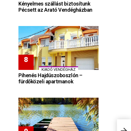
Kényelmes szállást biztosítunk
Pécsett az Arató Vendégházban
KIADÓ VENDÉGHÁZ
Pihenés Hajdúszoboszlón –
fürdőközeli apartmanok
Árvá