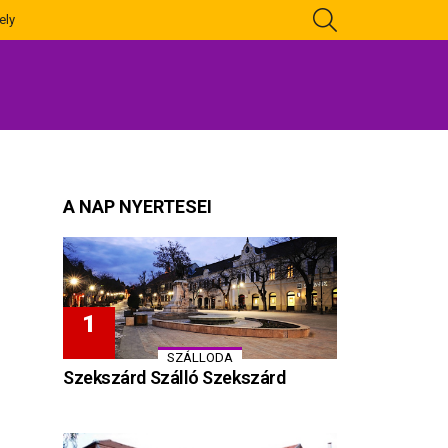
KERESÉS
ely
A NAP NYERTESEI
SZÁLLODA
Szekszárd Szálló Szekszárd