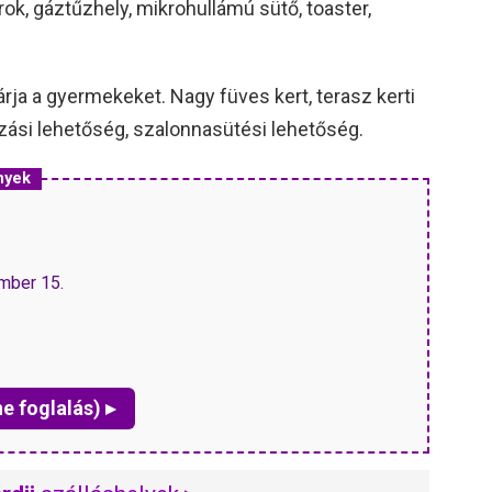
ok, gáztűzhely, mikrohullámú sütő, toaster,
rja a gyermekeket. Nagy füves kert, terasz kerti
ozási lehetőség, szalonnasütési lehetőség.
nyek
ember 15.
ne foglalás) ▸