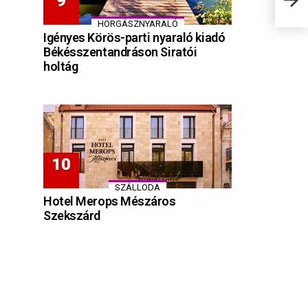
HORGÁSZNYARALÓ
Igényes Körös-parti nyaraló kiadó
Békésszentandráson Siratói
holtág
SZÁLLODA
Hotel Merops Mészáros
Szekszárd