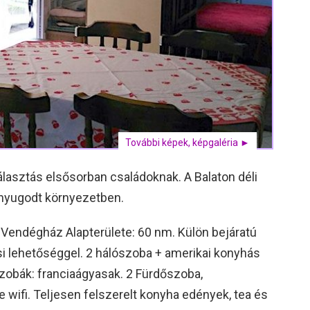
További képek, képgaléria ►
álasztás elsősorban családoknak. A Balaton déli
 nyugodt környezetben.
 Vendégház Alapterülete: 60 nm. Külön bejáratú
si lehetőséggel. 2 hálószoba + amerikai konyhás
szobák: franciaágyasak. 2 Fürdőszoba,
 wifi. Teljesen felszerelt konyha edények, tea és