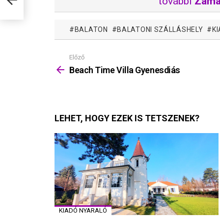
további
Zamá
BALATON
BALATONI SZÁLLÁSHELY
K
Előző
Mutass
többet
Beach Time Villa Gyenesdiás
LEHET, HOGY EZEK IS TETSZENEK?
KIADÓ NYARALÓ