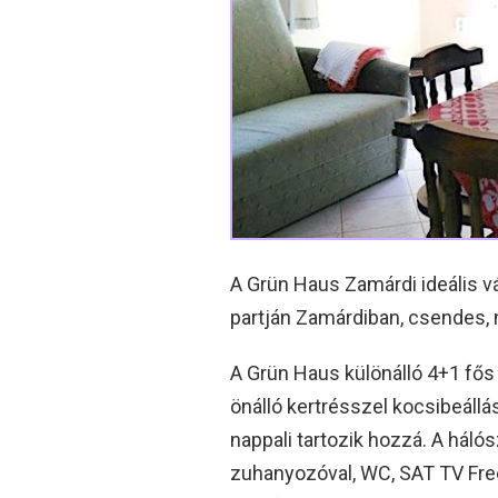
A Grün Haus Zamárdi ideális v
partján Zamárdiban, csendes,
A Grün Haus különálló 4+1 fős
önálló kertrésszel kocsibeállá
nappali tartozik hozzá. A háló
zuhanyozóval, WC, SAT TV Free