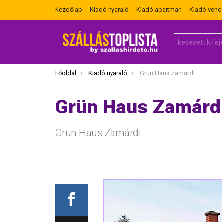
Kezdőlap
Kiadó nyaraló
Kiadó apartman
Kiadó ven
Search
for:
Itt vagy most:
Főoldal
Kiadó nyaraló
Grün Haus Zamárdi
Grün Haus Zamárd
Grün Haus Zamárdi