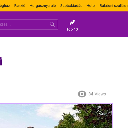
dégház
Panzió
Horgásznyaraló
Szobakiadás
Hotel
Balatoni szállásh
Top 10
i
34
Views