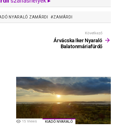
rdii
szálláshelyek ▸
IADÓ NYARALÓ ZAMÁRDI
ZAMÁRDI
Következő
Árvácska Iker Nyaraló
Balatonmáriafürdő
15
Views
KIADÓ NYARALÓ