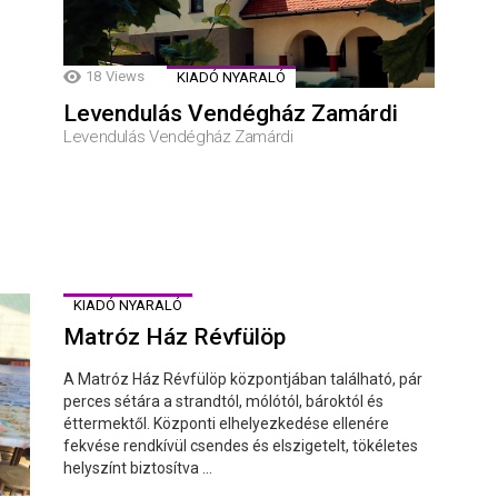
18
Views
KIADÓ NYARALÓ
Levendulás Vendégház Zamárdi
Levendulás Vendégház Zamárdi
KIADÓ NYARALÓ
Matróz Ház Révfülöp
A Matróz Ház Révfülöp központjában található, pár
perces sétára a strandtól, mólótól, bároktól és
éttermektől. Központi elhelyezkedése ellenére
fekvése rendkívül csendes és elszigetelt, tökéletes
helyszínt biztosítva ...