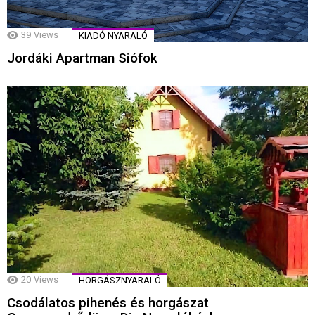
39
Views
KIADÓ NYARALÓ
Jordáki Apartman Siófok
20
Views
HORGÁSZNYARALÓ
Csodálatos pihenés és horgászat