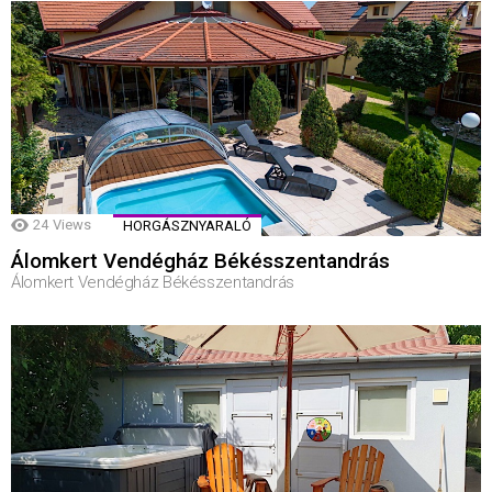
24
Views
HORGÁSZNYARALÓ
Álomkert Vendégház Békésszentandrás
Álomkert Vendégház Békésszentandrás