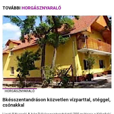
TOVÁBBI
HORGÁSZNYARALÓ
HORGÁSZNYARALÓ
Bkésszentandráson közvetlen vízparttal, stéggel,
csónakkal