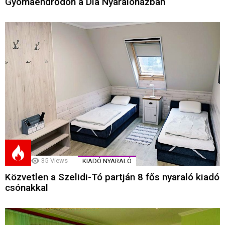
Gyomaendrődön a Dia Nyaralóházban
35
Views
KIADÓ NYARALÓ
Közvetlen a Szelidi-Tó partján 8 fős nyaraló kiadó
csónakkal