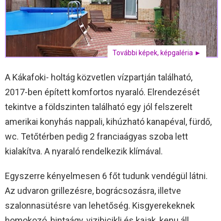
További képek, képgaléria ►
A Kákafoki- holtág közvetlen vízpartján található,
2017-ben épített komfortos nyaraló. Elrendezését
tekintve a földszinten található egy jól felszerelt
amerikai konyhás nappali, kihúzható kanapéval, fürdő,
wc. Tetőtérben pedig 2 franciaágyas szoba lett
kialakítva. A nyaraló rendelkezik klímával.
Egyszerre kényelmesen 6 főt tudunk vendégül látni.
Az udvaron grillezésre, bográcsozásra, illetve
szalonnasütésre van lehetőség. Kisgyerekeknek
homokozó, hintaágy, vizibicikli és kajak, kenu áll