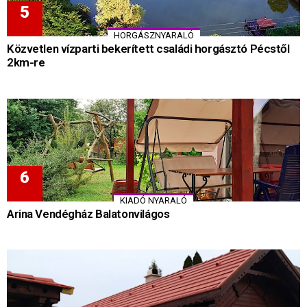
HORGÁSZNYARALÓ
Közvetlen vízparti bekerített családi horgásztó Pécstől
2km-re
KIADÓ NYARALÓ
Arina Vendégház Balatonvilágos