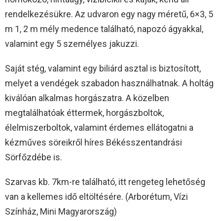
rendelkezésükre. Az udvaron egy nagy méretű, 6×3, 5
m 1, 2 m mély medence található, napozó ágyakkal,
valamint egy 5 személyes jakuzzi.
Saját stég, valamint egy biliárd asztal is biztosított,
melyet a vendégek szabadon használhatnak. A holtág
kiválóan alkalmas horgászatra. A közelben
megtalálhatóak éttermek, horgászboltok,
élelmiszerboltok, valamint érdemes ellátogatni a
kézműves söreikről híres Békésszentandrási
Sörfőzdébe is.
Szarvas kb. 7km-re található, itt rengeteg lehetőség
van a kellemes idő eltöltésére. (Arborétum, Vízi
Színház, Mini Magyarország)