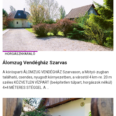
HORGÁSZNYARALÓ
Álomzug Vendégház Szarvas
A körösparti ÁLOMZUG VENDÉGHÁZ Szarvason, a Mótyó-zugban
található, csendes, nyugodt környezetben, a várostól 4 km-re. 20 m
széles KÖZVETLEN VÍZPART (beépítetlen túlpart, horgászok nélkül)
4×4 MÉTERES STÉGGEL. A ...