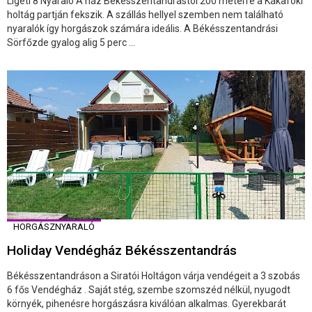
Ligeti 8 Nyaraló A ház Békésszentandrástól 200 méterre a Kákafoki
holtág partján fekszik. A szállás hellyel szemben nem található
nyaralók így horgászok számára ideális. A Békésszentandrási
Sörfőzde gyalog alig 5 perc ...
HORGÁSZNYARALÓ
Holiday Vendégház Békésszentandrás
Békésszentandráson a Siratói Holtágon várja vendégeit a 3 szobás
6 fős Vendégház . Saját stég, szembe szomszéd nélkül, nyugodt
környék, pihenésre horgászásra kiválóan alkalmas. Gyerekbarát