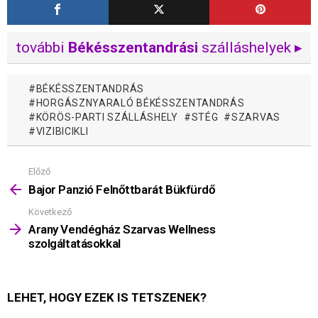
további
Békésszentandrási
szálláshelyek ▸
BÉKÉSSZENTANDRÁS
HORGÁSZNYARALÓ BÉKÉSSZENTANDRÁS
KÖRÖS-PARTI SZÁLLÁSHELY
STÉG
SZARVAS
VIZIBICIKLI
Előző
Mutass
többet
Bajor Panzió Felnőttbarát Bükfürdő
Következő
Arany Vendégház Szarvas Wellness
szolgáltatásokkal
LEHET, HOGY EZEK IS TETSZENEK?