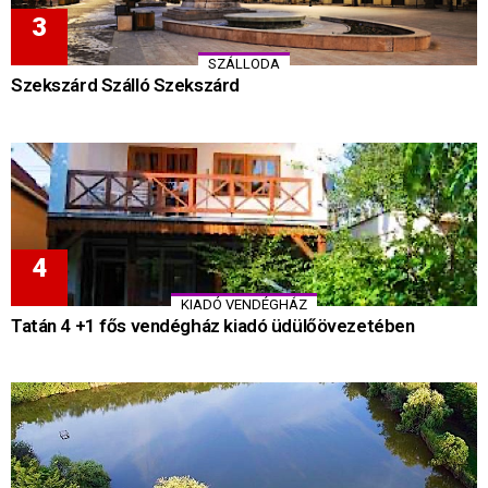
SZÁLLODA
Szekszárd Szálló Szekszárd
KIADÓ VENDÉGHÁZ
Tatán 4 +1 fős vendégház kiadó üdülőövezetében