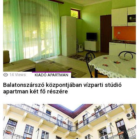
14
Views
KIADÓ APARTMAN
Balatonszárszó központjában vízparti stúdió
apartman két fő részére