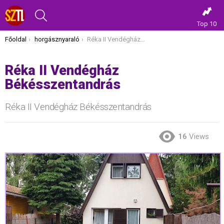
KERESÉS
Top 10
Itt vagy most:
Főoldal
horgásznyaraló
Réka II Vendégház Békésszentandrás
Réka II Vendégház
Békésszentandrás
Réka II Vendégház Békésszentandrás
16
Views