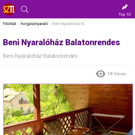
KERESÉS
Top 10
Itt vagy most:
Főoldal
horgásznyaraló
Beni Nyaralóház Balatonrendes
Beni Nyaralóház Balatonrendes
Beni Nyaralóház Balatonrendes
19
Views