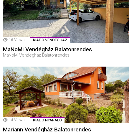
16
Views
KIADÓ VENDÉGHÁZ
MaNoMi Vendégház Balatonrendes
MaNoMi Vendégház Balatonrendes
14
Views
KIADÓ NYARALÓ
Mariann Vendégház Balatonrendes