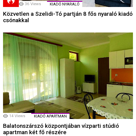
36
Views
KIADÓ NYARALÓ
Közvetlen a Szelidi-Tó partján 8 fős nyaraló kiadó
csónakkal
14
Views
KIADÓ APARTMAN
Balatonszárszó központjában vízparti stúdió
apartman két fő részére