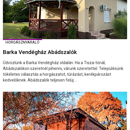
HORGÁSZNYARALÓ
Barka Vendégház Abádszalók
Üdvözlünk a Barka Vendégház oldalán. Ha a Tisza-tónál,
Abádszalókon szeretnél pihenni, várunk szeretettel. Településünk
tökéletes választás a horgászatot, túrázást, kerékpározást
kedvelőknek. Abádszalók teljesen felúj ...