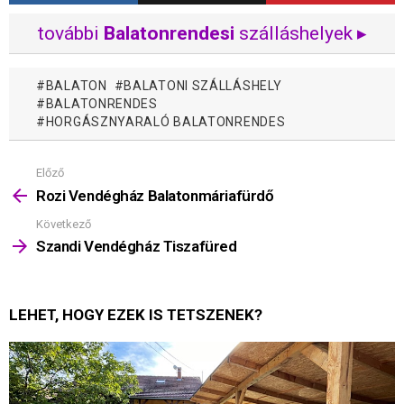
további
Balatonrendesi
szálláshelyek ▸
BALATON
BALATONI SZÁLLÁSHELY
BALATONRENDES
HORGÁSZNYARALÓ BALATONRENDES
Előző
Mutass
többet
Rozi Vendégház Balatonmáriafürdő
Következő
Szandi Vendégház Tiszafüred
LEHET, HOGY EZEK IS TETSZENEK?