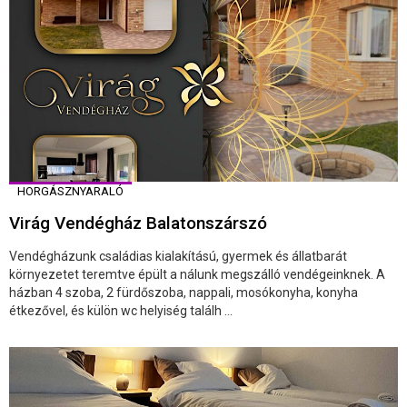
HORGÁSZNYARALÓ
Virág Vendégház Balatonszárszó
Vendégházunk családias kialakítású, gyermek és állatbarát
környezetet teremtve épült a nálunk megszálló vendégeinknek. A
házban 4 szoba, 2 fürdőszoba, nappali, mosókonyha, konyha
étkezővel, és külön wc helyiség találh ...