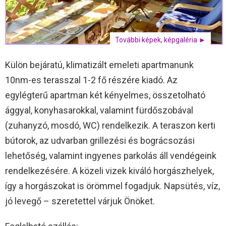
További képek, képgaléria ►
Külön bejáratú, klimatizált emeleti apartmanunk
10nm-es terasszal 1-2 fő részére kiadó. Az
egylégterű apartman két kényelmes, összetolható
ággyal, konyhasarokkal, valamint fürdőszobával
(zuhanyzó, mosdó, WC) rendelkezik. A teraszon kerti
bútorok, az udvarban grillezési és bográcsozási
lehetőség, valamint ingyenes parkolás áll vendégeink
rendelkezésére. A közeli vizek kiváló horgászhelyek,
így a horgászokat is örömmel fogadjuk. Napsütés, víz,
jó levegő – szeretettel várjuk Önöket.