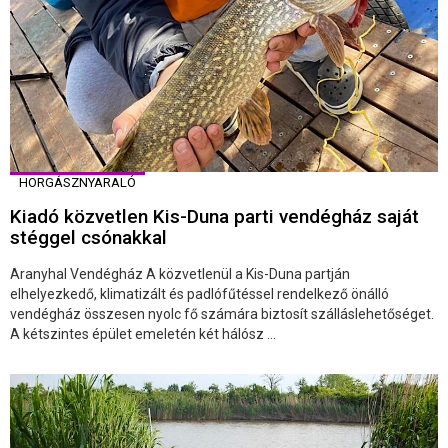
HORGÁSZNYARALÓ
Kiadó közvetlen Kis-Duna parti vendégház saját
stéggel csónakkal
Aranyhal Vendégház A közvetlenül a Kis-Duna partján
elhelyezkedő, klimatizált és padlófűtéssel rendelkező önálló
vendégház összesen nyolc fő számára biztosít szálláslehetőséget.
A kétszintes épület emeletén két hálósz ...