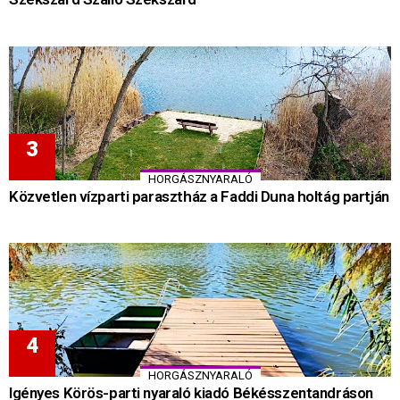
HORGÁSZNYARALÓ
Közvetlen vízparti parasztház a Faddi Duna holtág partján
HORGÁSZNYARALÓ
Igényes Körös-parti nyaraló kiadó Békésszentandráson