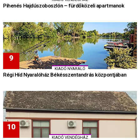
Pihenés Hajdúszoboszlón – fürdőközeli apartmanok
KIADÓ NYARALÓ
Régi Híd Nyaralóház Békésszentandrás központjában
KIADÓ VENDÉGHÁZ