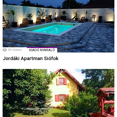
39
Views
KIADÓ NYARALÓ
Jordáki Apartman Siófok