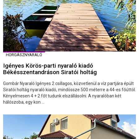
HORGÁSZNYARALÓ
Igényes Körös-parti nyaraló kiadó
Békésszentandráson Siratói holtág
Gombár Nyaraló Igényes 2 csillagos, közvetlenül a víz partjára épült
Siratói holtág nyaraló kiadó, mindössze 500 méterre a 44-es főúttól.
Kényelmesen 4 + 2 főt tudunk elszállásolni. A nyaralóban két
hálószoba, egy kon ...