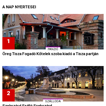
A NAP NYERTESEI
PANZIÓ
Öreg Tisza Fogadó Kőtelek szoba kiadó a Tisza partján
SZÁLLODA
Szekszárd Szálló Szekszárd