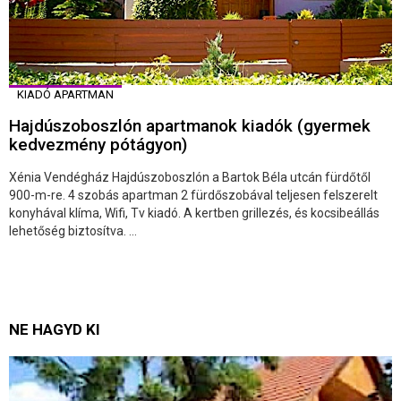
KIADÓ APARTMAN
Hajdúszoboszlón apartmanok kiadók (gyermek
kedvezmény pótágyon)
Xénia Vendégház Hajdúszoboszlón a Bartok Béla utcán fürdőtől
900-m-re. 4 szobás apartman 2 fürdőszobával teljesen felszerelt
konyhával klíma, Wifi, Tv kiadó. A kertben grillezés, és kocsibeállás
lehetőség biztosítva. ...
NE HAGYD KI