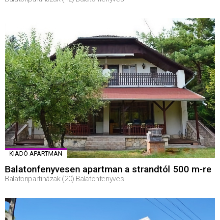
KIADÓ APARTMAN
Balatonfenyvesen apartman a strandtól 500 m-re
Balatonpartiházak (20) Balatonfenyves