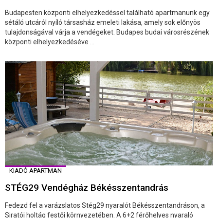
Budapesten központi elhelyezkedéssel található apartmanunk egy
sétáló utcáról nyíló társasház emeleti lakása, amely sok előnyös
tulajdonságával várja a vendégeket. Budapes budai városrészének
központi elhelyezkedéséve ...
KIADÓ APARTMAN
STÉG29 Vendégház Békésszentandrás
Fedezd fel a varázslatos Stég29 nyaralót Békésszentandráson, a
Siratói holtág festői környezetében. A 6+2 férőhelyes nyaraló