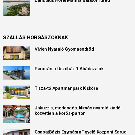
Danubius Hotel Marina Balatonfüred
SZÁLLÁS HORGÁSZOKNAK
Vivien Nyaraló Gyomaendrőd
Panoráma Úszóház 1 Abádszalók
Tisza-tó Apartmanpark Kisköre
Jakuzzis, medencés, klímás nyaraló kiadó
közvetlen a körös-parton
CsapatBázis EgymásraFigyelő Központ Sarud