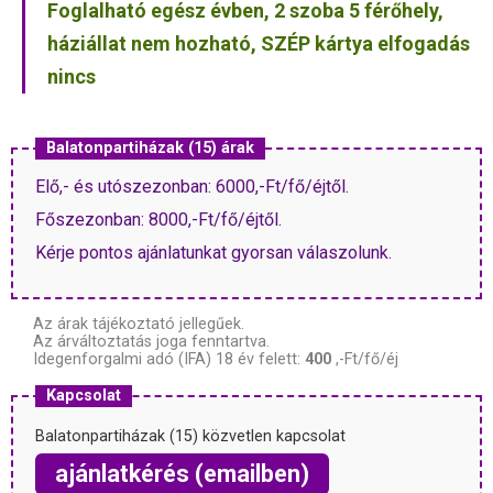
Foglalható egész évben, 2 szoba 5 férőhely,
háziállat nem hozható, SZÉP kártya elfogadás
nincs
Balatonpartiházak (15) árak
Elő,- és utószezonban: 6000,-Ft/fő/éjtől.
Főszezonban: 8000,-Ft/fő/éjtől.
Kérje pontos ajánlatunkat gyorsan válaszolunk.
Az árak tájékoztató jellegűek.
Az árváltoztatás joga fenntartva.
Idegenforgalmi adó (IFA) 18 év felett:
400
,-Ft/fő/éj
Kapcsolat
Balatonpartiházak (15) közvetlen kapcsolat
ajánlatkérés (emailben)