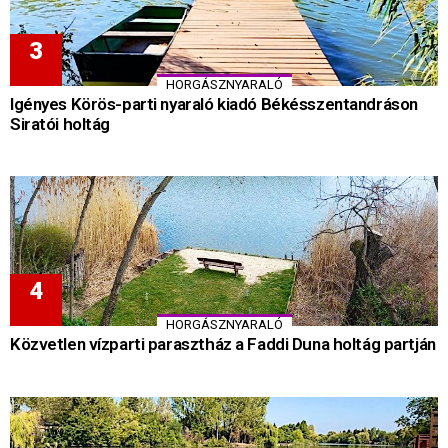
HORGÁSZNYARALÓ
Igényes Körös-parti nyaraló kiadó Békésszentandráson
Siratói holtág
HORGÁSZNYARALÓ
Közvetlen vízparti parasztház a Faddi Duna holtág partján