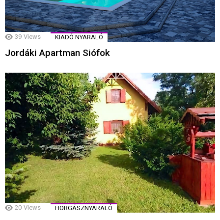
39
Views
KIADÓ NYARALÓ
Jordáki Apartman Siófok
20
Views
HORGÁSZNYARALÓ