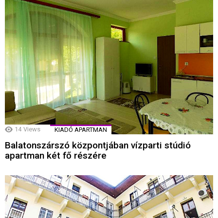
14
Views
KIADÓ APARTMAN
Balatonszárszó központjában vízparti stúdió
apartman két fő részére