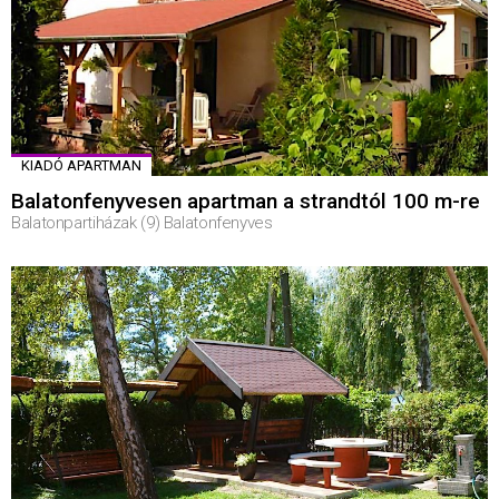
KIADÓ APARTMAN
Balatonfenyvesen apartman a strandtól 100 m-re
Balatonpartiházak (9) Balatonfenyves