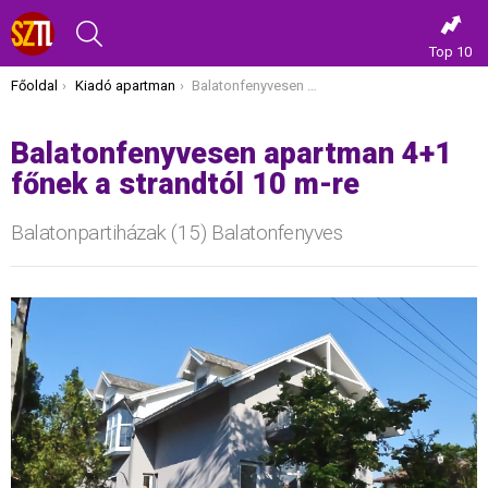
KERESÉS
Top 10
Itt vagy most:
Főoldal
Kiadó apartman
Balatonfenyvesen apartman 4+1 főnek a strandtól 10 m-re
Balatonfenyvesen apartman 4+1
főnek a strandtól 10 m-re
Balatonpartiházak (15) Balatonfenyves