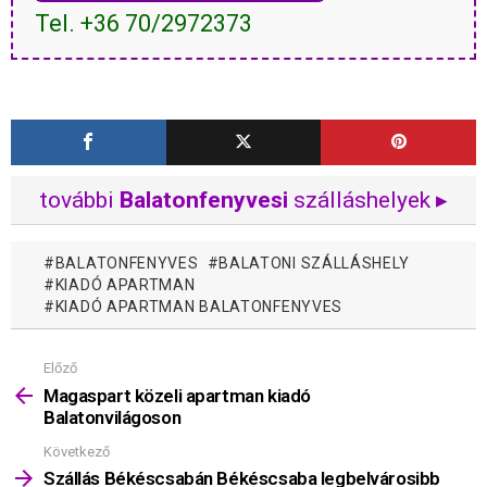
Tel. +36 70/2972373
további
Balatonfenyvesi
szálláshelyek ▸
BALATONFENYVES
BALATONI SZÁLLÁSHELY
KIADÓ APARTMAN
KIADÓ APARTMAN BALATONFENYVES
Előző
Mutass
többet
Magaspart közeli apartman kiadó
Balatonvilágoson
Következő
Szállás Békéscsabán Békéscsaba legbelvárosibb