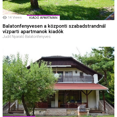
14
Views
KIADÓ APARTMAN
Balatonfenyvesen a központi szabadstrandnál
vízparti apartmanok kiadók
Judit Nyaraló Balatonfenyves