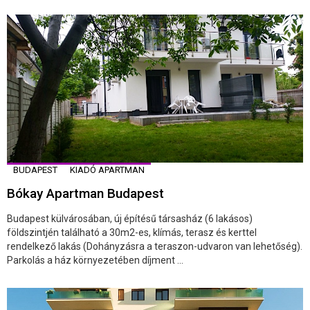
BUDAPEST
KIADÓ APARTMAN
Bókay Apartman Budapest
Budapest külvárosában, új építésű társasház (6 lakásos)
földszintjén található a 30m2-es, klímás, terasz és kerttel
rendelkező lakás (Dohányzásra a teraszon-udvaron van lehetőség).
Parkolás a ház környezetében díjment ...