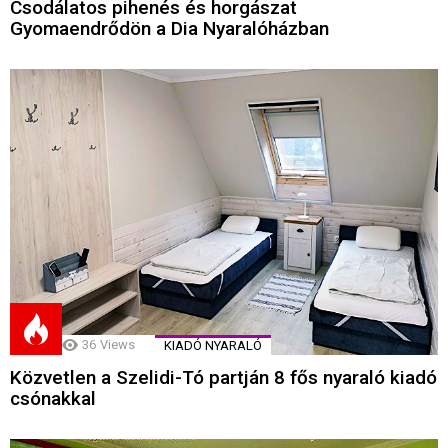
Csodálatos pihenés és horgászat
Gyomaendrődön a Dia Nyaralóházban
36
Views
KIADÓ NYARALÓ
Közvetlen a Szelidi-Tó partján 8 fős nyaraló kiadó
csónakkal