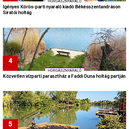
HORGÁSZNYARALÓ
Igényes Körös-parti nyaraló kiadó Békésszentandráson
Siratói holtág
HORGÁSZNYARALÓ
Közvetlen vízparti parasztház a Faddi Duna holtág partján