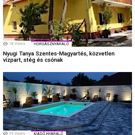
18
Views
HORGÁSZNYARALÓ
Nyugi Tanya Szentes-Magyartés, közvetlen
vízpart, stég és csónak
39
Views
KIADÓ NYARALÓ