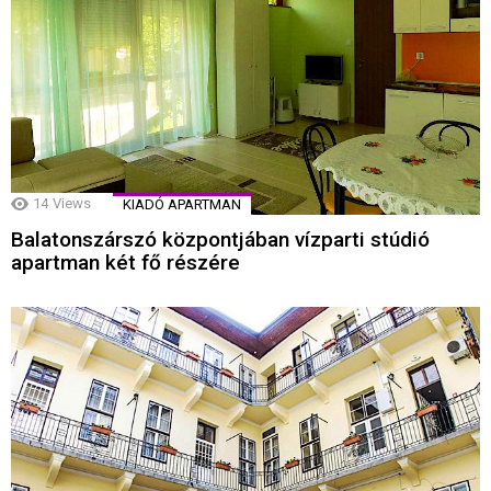
14
Views
KIADÓ APARTMAN
Balatonszárszó központjában vízparti stúdió
apartman két fő részére