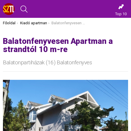
KERESÉS
Top 10
Itt vagy most:
Főoldal
Kiadó apartman
Balatonfenyvesen Apartman a strandtól 10 m-re
Balatonfenyvesen Apartman a
strandtól 10 m-re
Balatonpartiházak (16) Balatonfenyves