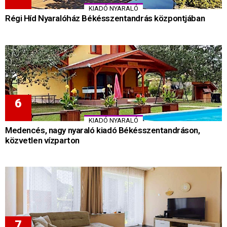
KIADÓ NYARALÓ
Régi Híd Nyaralóház Békésszentandrás központjában
KIADÓ NYARALÓ
Medencés, nagy nyaraló kiadó Békésszentandráson,
közvetlen vízparton