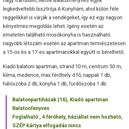
nagy trambulin, illetve Balatonfenyves egyik
legkedveltebb bisztrója A Konyhám, ahol külön féle
reggelikkel is várják a vendégeket, így ez egy nagyon
kényelmes megoldás lehet. Igény esetén az
emeleten található mosókonyha is használható.
nagyobb létszám esetén az apartman természetesen
a 15-ös és a 17-es apartmanokkal együtt is bérelhető.
Kiadó balatoni apartman, strand 10 m, centrum 50 m,
klíma, medence, max.férőhely 4 fő, nappali 1 db,
hálószoba 2 db, konyha 1 db, fürdőszoba 1 db.
Balatonpartiházak (16), Kiadó apartman
Balatonfenyves
Foglalható , 4 férőhely, háziállat nem hozható,
SZÉP kártya elfogadás nincs