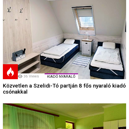
36
Views
KIADÓ NYARALÓ
Közvetlen a Szelidi-Tó partján 8 fős nyaraló kiadó
csónakkal