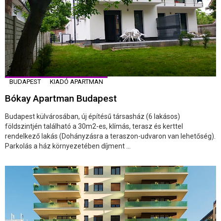
BUDAPEST
KIADÓ APARTMAN
Bókay Apartman Budapest
Budapest külvárosában, új építésű társasház (6 lakásos)
földszintjén található a 30m2-es, klímás, terasz és kerttel
rendelkező lakás (Dohányzásra a teraszon-udvaron van lehetőség).
Parkolás a ház környezetében díjment ...