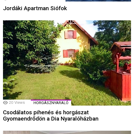
Jordáki Apartman Siófok
20
Views
HORGÁSZNYARALÓ
Csodálatos pihenés és horgászat
Gyomaendrődön a Dia Nyaralóházban