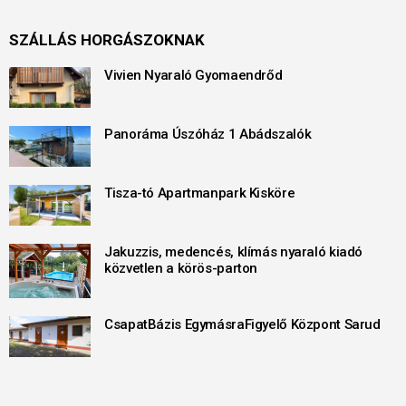
SZÁLLÁS HORGÁSZOKNAK
Vivien Nyaraló Gyomaendrőd
Panoráma Úszóház 1 Abádszalók
Tisza-tó Apartmanpark Kisköre
Jakuzzis, medencés, klímás nyaraló kiadó
közvetlen a körös-parton
CsapatBázis EgymásraFigyelő Központ Sarud