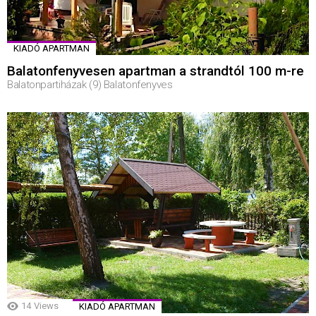
KIADÓ APARTMAN
Balatonfenyvesen apartman a strandtól 100 m-re
Balatonpartiházak (9) Balatonfenyves
14
Views
KIADÓ APARTMAN