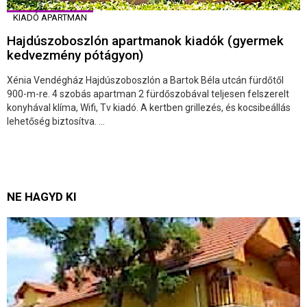
KIADÓ APARTMAN
Hajdúszoboszlón apartmanok kiadók (gyermek
kedvezmény pótágyon)
Xénia Vendégház Hajdúszoboszlón a Bartok Béla utcán fürdőtől
900-m-re. 4 szobás apartman 2 fürdőszobával teljesen felszerelt
konyhával klíma, Wifi, Tv kiadó. A kertben grillezés, és kocsibeállás
lehetőség biztosítva. ...
NE HAGYD KI