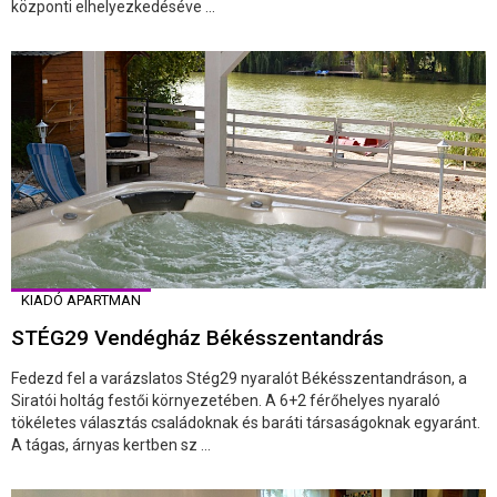
központi elhelyezkedéséve ...
KIADÓ APARTMAN
STÉG29 Vendégház Békésszentandrás
Fedezd fel a varázslatos Stég29 nyaralót Békésszentandráson, a
Siratói holtág festői környezetében. A 6+2 férőhelyes nyaraló
tökéletes választás családoknak és baráti társaságoknak egyaránt.
A tágas, árnyas kertben sz ...