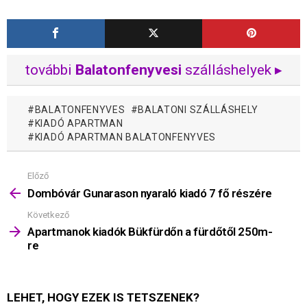
további
Balatonfenyvesi
szálláshelyek ▸
BALATONFENYVES
BALATONI SZÁLLÁSHELY
KIADÓ APARTMAN
KIADÓ APARTMAN BALATONFENYVES
Előző
Mutass
többet
Dombóvár Gunarason nyaraló kiadó 7 fő részére
Következő
Apartmanok kiadók Bükfürdőn a fürdőtől 250m-
re
LEHET, HOGY EZEK IS TETSZENEK?