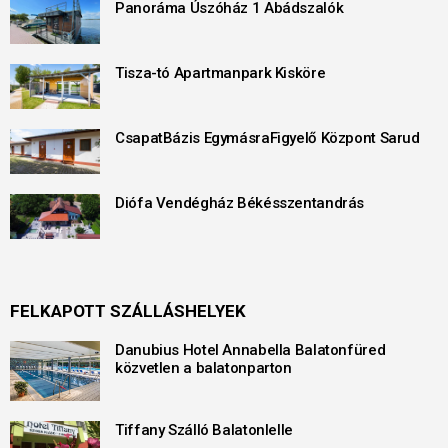
Panoráma Úszóház 1 Abádszalók
Tisza-tó Apartmanpark Kisköre
CsapatBázis EgymásraFigyelő Központ Sarud
Diófa Vendégház Békésszentandrás
FELKAPOTT SZÁLLÁSHELYEK
Danubius Hotel Annabella Balatonfüred
közvetlen a balatonparton
Tiffany Szálló Balatonlelle