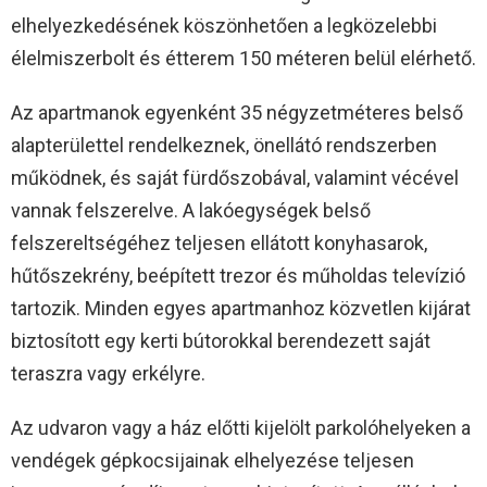
elhelyezkedésének köszönhetően a legközelebbi
élelmiszerbolt és étterem 150 méteren belül elérhető.
Az apartmanok egyenként 35 négyzetméteres belső
alapterülettel rendelkeznek, önellátó rendszerben
működnek, és saját fürdőszobával, valamint vécével
vannak felszerelve. A lakóegységek belső
felszereltségéhez teljesen ellátott konyhasarok,
hűtőszekrény, beépített trezor és műholdas televízió
tartozik. Minden egyes apartmanhoz közvetlen kijárat
biztosított egy kerti bútorokkal berendezett saját
teraszra vagy erkélyre.
Az udvaron vagy a ház előtti kijelölt parkolóhelyeken a
vendégek gépkocsijainak elhelyezése teljesen