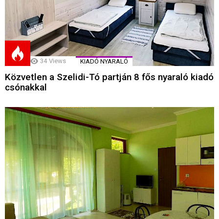
34
Views
KIADÓ NYARALÓ
Közvetlen a Szelidi-Tó partján 8 fős nyaraló kiadó
csónakkal