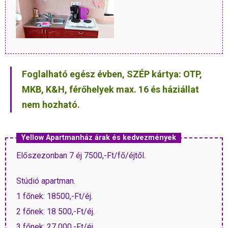
Foglalható egész évben, SZÉP kártya: OTP,
MKB, K&H, férőhelyek max. 16 és háziállat
nem hozható.
Yellow Apartmanház árak és kedvezmények
Előszezonban 7 éj 7500,-Ft/fő/éjtől.
Stúdió apartman.
1 főnek: 18500,-Ft/éj.
2 főnek: 18 500,-Ft/éj.
3 főnek: 27 000,-Ft/éj.