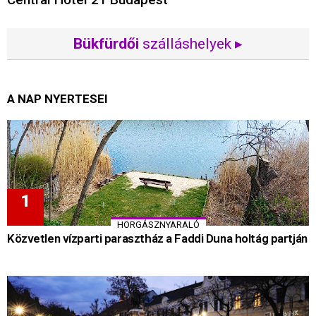
Bükfürdői
szálláshelyek ▸
A NAP NYERTESEI
HORGÁSZNYARALÓ
Közvetlen vízparti parasztház a Faddi Duna holtág partján