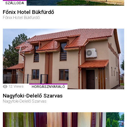
SZÁLLODA
Főnix Hotel Bükfürdő
Főnix Hotel Bükfürdő
12
Views
HORGÁSZNYARALÓ
Nagyfoki-Delelő Szarvas
Nagyfoki-Delelő Szarvas