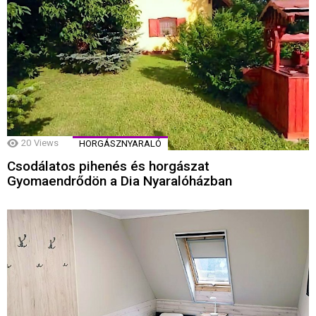
20
Views
HORGÁSZNYARALÓ
Csodálatos pihenés és horgászat
Gyomaendrődön a Dia Nyaralóházban