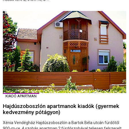
KIADÓ APARTMAN
Hajdúszoboszlón apartmanok kiadók (gyermek
kedvezmény pótágyon)
Xénia Vendégház Hajdúszoboszlón a Bartok Béla utcán fürdőtől
900-m-re. 4 szobás apartman 2 fürdőszobával teljesen felszerelt