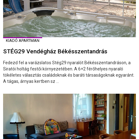
KIADÓ APARTMAN
STÉG29 Vendégház Békésszentandrás
Fedezd fel a varázslatos Stég29 nyaralót Békésszentandráson, a
Siratói holtág festői környezetében. A 6+2 férőhelyes nyaraló
tökéletes választás családoknak és baráti társaságoknak egyaránt.
A tágas, árnyas kertben sz ...