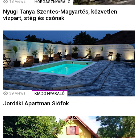
18
Views
HORGÁSZNYARALÓ
Nyugi Tanya Szentes-Magyartés, közvetlen
vízpart, stég és csónak
39
Views
KIADÓ NYARALÓ
Jordáki Apartman Siófok