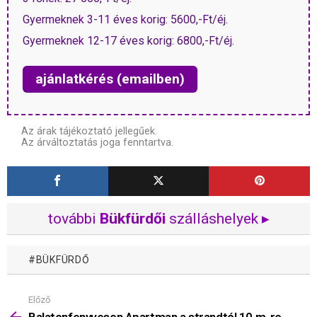
Gyermeknek 3-11 éves korig: 5600,-Ft/éj.
Gyermeknek 12-17 éves korig: 6800,-Ft/éj.
ajánlatkérés (emailben)
Az árak tájékoztató jellegűek.
Az árváltoztatás joga fenntartva.
további
Bükfürdői
szálláshelyek ▸
BÜKFÜRDŐ
Előző
Mutass
többet