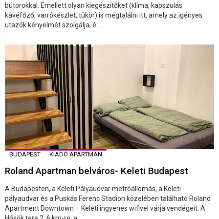
bútorokkal. Emellett olyan kiegészítőket (klíma, kapszulás
kávéfőző, varrókészlet, tükör) is megtalálni itt, amely az igényes
utazók kényelmét szolgálja, é ...
BUDAPEST
KIADÓ APARTMAN
Roland Apartman belváros- Keleti Budapest
A Budapesten, a Keleti Pályaudvar metróállomás, a Keleti
pályaudvar és a Puskás Ferenc Stadion közelében található Roland
Apartment Downtown – Keleti ingyenes wifivel várja vendégeit. A
Hősök tere 2, 6 km-re, a ...