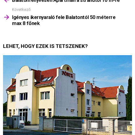
Balatonfenyvesen Apartman a strandtól 10 m-re
Következő
Igényes ikernyaraló fele Balatontól 50 méterre
max 8 főnek
LEHET, HOGY EZEK IS TETSZENEK?