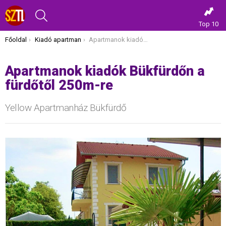
KERESÉS
Top 10
Itt vagy most:
Főoldal
Kiadó apartman
Apartmanok kiadók Bükfürdőn a fürdőtől 250m-re
Apartmanok kiadók Bükfürdőn a
fürdőtől 250m-re
Yellow Apartmanház Bükfürdő