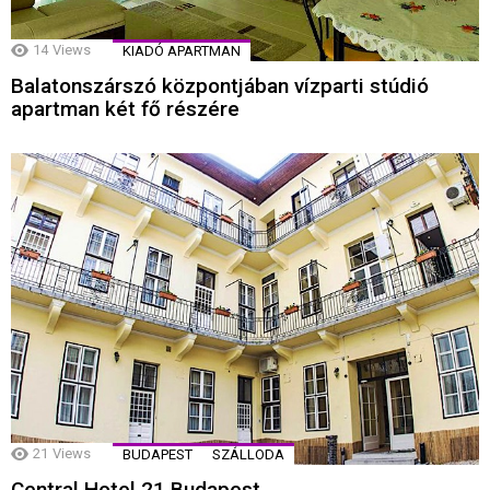
14
Views
KIADÓ APARTMAN
Balatonszárszó központjában vízparti stúdió
apartman két fő részére
21
Views
BUDAPEST
SZÁLLODA
Central Hotel 21 Budapest