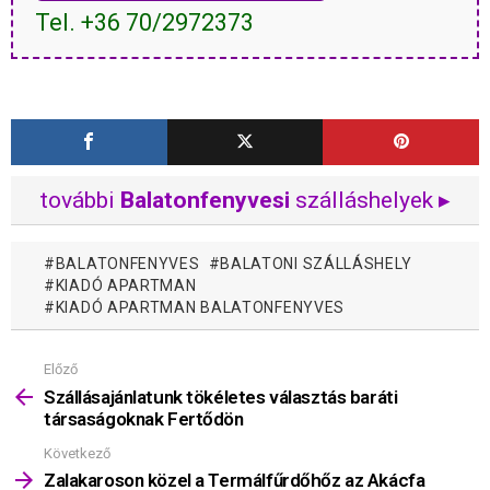
Tel. +36 70/2972373
további
Balatonfenyvesi
szálláshelyek ▸
BALATONFENYVES
BALATONI SZÁLLÁSHELY
KIADÓ APARTMAN
KIADÓ APARTMAN BALATONFENYVES
Előző
Mutass
többet
Szállásajánlatunk tökéletes választás baráti
társaságoknak Fertődön
Következő
Zalakaroson közel a Termálfűrdőhőz az Akácfa