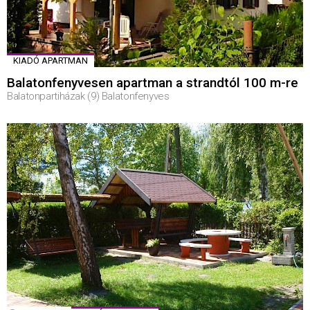
KIADÓ APARTMAN
Balatonfenyvesen apartman a strandtól 100 m-re
Balatonpartiházak (9) Balatonfenyves