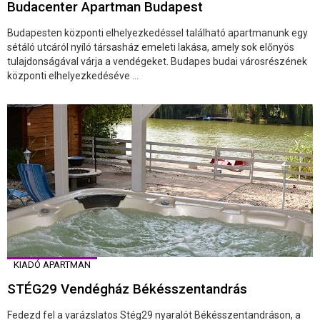
Budacenter Apartman Budapest
Budapesten központi elhelyezkedéssel található apartmanunk egy
sétáló utcáról nyíló társasház emeleti lakása, amely sok előnyös
tulajdonságával várja a vendégeket. Budapes budai városrészének
központi elhelyezkedéséve ...
KIADÓ APARTMAN
STÉG29 Vendégház Békésszentandrás
Fedezd fel a varázslatos Stég29 nyaralót Békésszentandráson, a