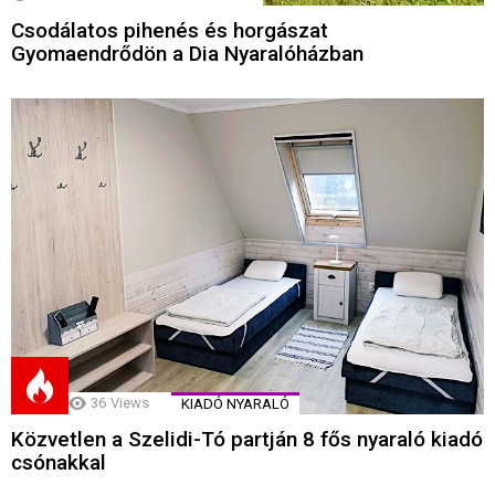
Csodálatos pihenés és horgászat
Gyomaendrődön a Dia Nyaralóházban
36
Views
KIADÓ NYARALÓ
Közvetlen a Szelidi-Tó partján 8 fős nyaraló kiadó
csónakkal