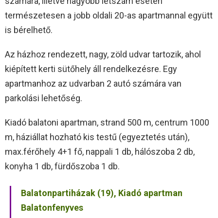
számára, illetve nagyobb létszám esetén
természetesen a jobb oldali 20-as apartmannal együtt
is bérelhető.
Az házhoz rendezett, nagy, zöld udvar tartozik, ahol
kiépített kerti sütőhely áll rendelkezésre. Egy
apartmanhoz az udvarban 2 autó számára van
parkolási lehetőség.
Kiadó balatoni apartman, strand 500 m, centrum 1000
m, háziállat hozható kis testű (egyeztetés után),
max.férőhely 4+1 fő, nappali 1 db, hálószoba 2 db,
konyha 1 db, fürdőszoba 1 db.
Balatonpartiházak (19), Kiadó apartman
Balatonfenyves