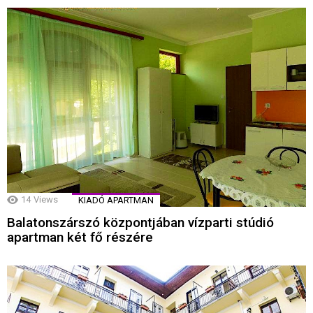
14
Views
KIADÓ APARTMAN
Balatonszárszó központjában vízparti stúdió
apartman két fő részére