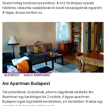
Siratói holtág festői környezetében. A 6+2 férőhelyes nyaraló
tökéletes választás családoknak és baráti társaságoknak egyaránt.
A tágas, árnyas kertben sz ...
BUDAPEST
KIADÓ APARTMAN
Ani Apartman Budapest
Városnézőknek, túrázóknak, pihenni vágyóknak ideálisAz Ani
Apartman egy barátságos kis 2 szobás, 4 ágyas apartman,
Budapest egyik legzöldebb kerületében, a II. kerületben. A lakás egy