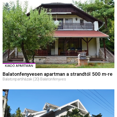
KIADÓ APARTMAN
Balatonfenyvesen apartman a strandtól 500 m-re
Balatonpartiházak (20) Balatonfenyves