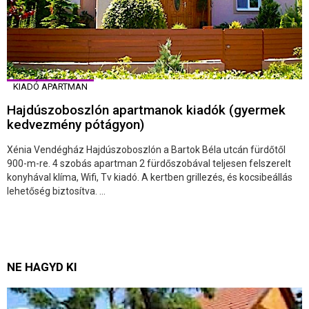
KIADÓ APARTMAN
Hajdúszoboszlón apartmanok kiadók (gyermek
kedvezmény pótágyon)
Xénia Vendégház Hajdúszoboszlón a Bartok Béla utcán fürdőtől
900-m-re. 4 szobás apartman 2 fürdőszobával teljesen felszerelt
konyhával klíma, Wifi, Tv kiadó. A kertben grillezés, és kocsibeállás
lehetőség biztosítva. ...
NE HAGYD KI