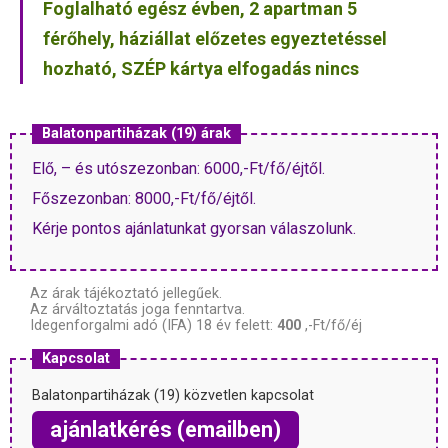
Foglalható egész évben, 2 apartman 5
férőhely, háziállat előzetes egyeztetéssel
hozható, SZÉP kártya elfogadás nincs
Balatonpartiházak (19) árak
Elő, – és utószezonban: 6000,-Ft/fő/éjtől.
Főszezonban: 8000,-Ft/fő/éjtől.
Kérje pontos ajánlatunkat gyorsan válaszolunk.
Az árak tájékoztató jellegűek.
Az árváltoztatás joga fenntartva.
Idegenforgalmi adó (IFA) 18 év felett:
400
,-Ft/fő/éj
Kapcsolat
Balatonpartiházak (19) közvetlen kapcsolat
ajánlatkérés (emailben)