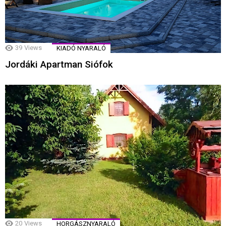
39
Views
KIADÓ NYARALÓ
Jordáki Apartman Siófok
20
Views
HORGÁSZNYARALÓ