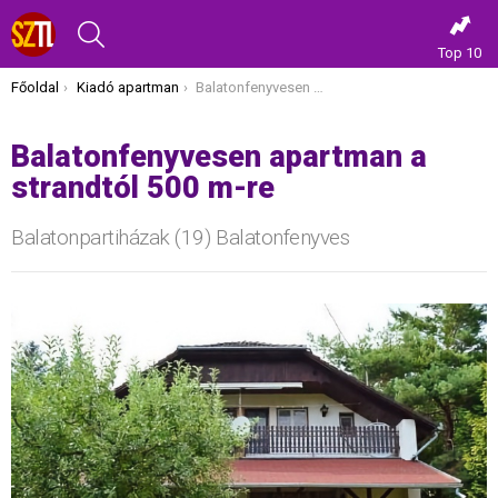
KERESÉS
Top 10
Itt vagy most:
Főoldal
Kiadó apartman
Balatonfenyvesen apartman a strandtól 500 m-re
Balatonfenyvesen apartman a
strandtól 500 m-re
Balatonpartiházak (19) Balatonfenyves