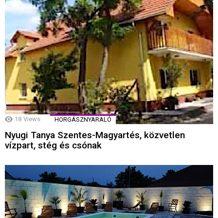
18
Views
HORGÁSZNYARALÓ
Nyugi Tanya Szentes-Magyartés, közvetlen
vízpart, stég és csónak