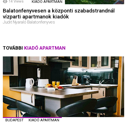
14
Views
KIADÓ APARTMAN
Balatonfenyvesen a központi szabadstrandnál
vízparti apartmanok kiadók
Judit Nyaraló Balatonfenyves
TOVÁBBI
KIADÓ APARTMAN
BUDAPEST
KIADÓ APARTMAN