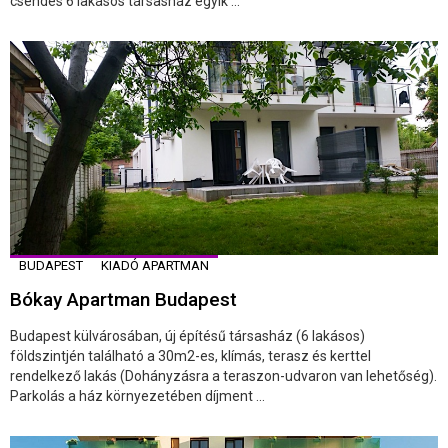
csendes 6 lakásos társasház egyik ...
BUDAPEST
KIADÓ APARTMAN
Bókay Apartman Budapest
Budapest külvárosában, új építésű társasház (6 lakásos)
földszintjén található a 30m2-es, klímás, terasz és kerttel
rendelkező lakás (Dohányzásra a teraszon-udvaron van lehetőség).
Parkolás a ház környezetében díjment ...