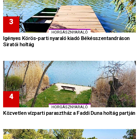
HORGÁSZNYARALÓ
Igényes Körös-parti nyaraló kiadó Békésszentandráson
Siratói holtág
HORGÁSZNYARALÓ
Közvetlen vízparti parasztház a Faddi Duna holtág partján