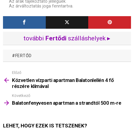
Az árak tájékoztató jellegűek.
Az árváltoztatás joga fenntartva.
további
Fertődi
szálláshelyek ▸
FERTŐD
Előző
Mutass
többet
Közvetlen vízparti apartman Balatonlellén 4 fő
részére klímával
Következő
Balatonfenyvesen apartman a strandtól 500 m-re
LEHET, HOGY EZEK IS TETSZENEK?