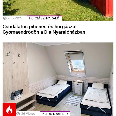
20
Views
HORGÁSZNYARALÓ
Csodálatos pihenés és horgászat
Gyomaendrődön a Dia Nyaralóházban
36
Views
KIADÓ NYARALÓ