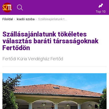
KERESÉS
Top 10
Itt vagy most:
Főoldal
kiadó szoba
Szállásajánlatunk tökéletes választás baráti társaságoknak Fertődön
Szállásajánlatunk tökéletes
választás baráti társaságoknak
Fertődön
Fertődi Kúria Vendégház Fertőd