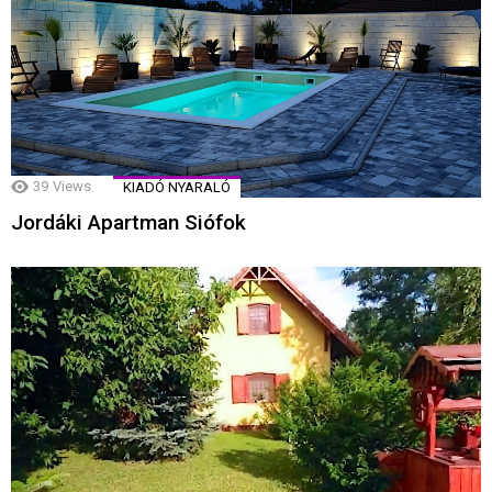
39
Views
KIADÓ NYARALÓ
Jordáki Apartman Siófok