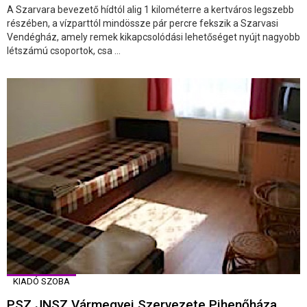
A Szarvara bevezető hídtól alig 1 kilométerre a kertváros legszebb
részében, a vízparttól mindössze pár percre fekszik a Szarvasi
Vendégház, amely remek kikapcsolódási lehetőséget nyújt nagyobb
létszámú csoportok, csa ...
KIADÓ SZOBA
PSZ JNSZ Vármegyei Szervezete Pihenőháza