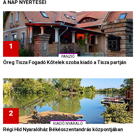
A NAP NYERTESEI
PANZIÓ
Öreg Tisza Fogadó Kőtelek szoba kiadó a Tisza partján
KIADÓ NYARALÓ
Régi Híd Nyaralóház Békésszentandrás központjában