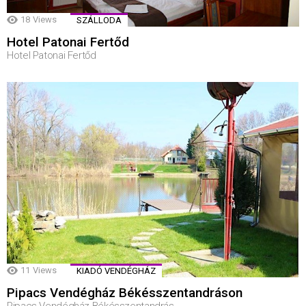
18
Views
SZÁLLODA
Hotel Patonai Fertőd
Hotel Patonai Fertőd
11
Views
KIADÓ VENDÉGHÁZ
Pipacs Vendégház Békésszentandráson
Pipacs Vendégház Békésszentandrás