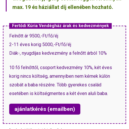
max. 19 és háziállat díj ellenében hozható.
Fertődi Kúria Vendégház árak és kedvezmények
Felnőtt ár 9500,-Ft/fő/éj
2-11 éves korig 5000,-Ft/fő/éj
Diák-, nyugdíjas kedvezmény a felnőtt árból 10%
10 fő felnőttől, csoport kedvezmény 10%, két éves
korig nincs költség, amennyiben nem kérnek külön
szobát a baba részére. Több gyerekes család
esetében is költségmentes a két éven aluli baba.
ajánlatkérés (emailben)