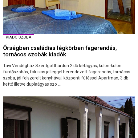
KIADÓ SZOBA
Őrségben családias légkörben fagerendás,
tornácos szobák kiadók
Tavi Vendégház Szentgotthárdon 2 db kétágyas, külön-külön
fürdőszobás, falusias jelleggel berendezett fagerendás, tornácos
szoba, jól felszerelt konyhával, központi fűtéssel Apartman, 3 db
kettő illetve duplaágyas szo ...