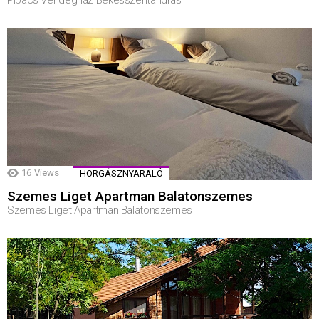
16
Views
HORGÁSZNYARALÓ
Szemes Liget Apartman Balatonszemes
Szemes Liget Apartman Balatonszemes