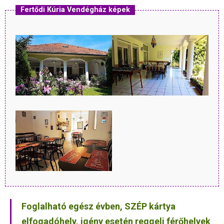
Fertődi Kúria Vendégház képek
Foglalható egész évben, SZÉP kártya
elfogadóhely, igény esetén reggeli férőhelyek