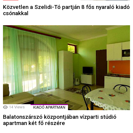
Közvetlen a Szelidi-Tó partján 8 fős nyaraló kiadó
csónakkal
14
Views
KIADÓ APARTMAN
Balatonszárszó központjában vízparti stúdió
apartman két fő részére