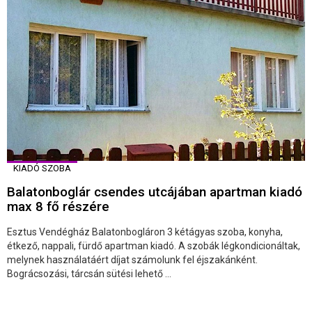
KIADÓ SZOBA
Balatonboglár csendes utcájában apartman kiadó
max 8 fő részére
Esztus Vendégház Balatonbogláron 3 kétágyas szoba, konyha,
étkező, nappali, fürdő apartman kiadó. A szobák légkondicionáltak,
melynek használatáért díjat számolunk fel éjszakánként.
Bográcsozási, tárcsán sütési lehető ...