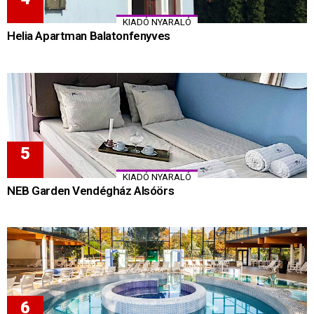
KIADÓ NYARALÓ
Helia Apartman Balatonfenyves
KIADÓ NYARALÓ
NEB Garden Vendégház Alsóörs