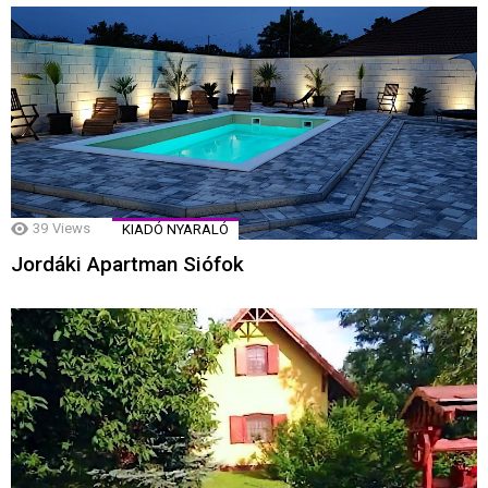
39
Views
KIADÓ NYARALÓ
Jordáki Apartman Siófok