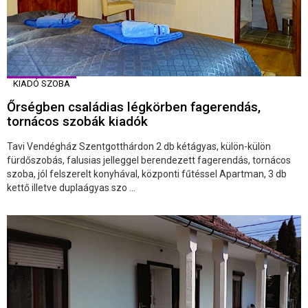
KIADÓ SZOBA
Őrségben családias légkörben fagerendás,
tornácos szobák kiadók
Tavi Vendégház Szentgotthárdon 2 db kétágyas, külön-külön
fürdőszobás, falusias jelleggel berendezett fagerendás, tornácos
szoba, jól felszerelt konyhával, központi fűtéssel Apartman, 3 db
kettő illetve duplaágyas szo ...