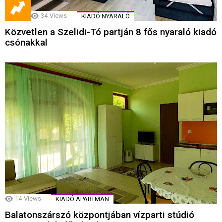
34
Views
KIADÓ NYARALÓ
Közvetlen a Szelidi-Tó partján 8 fős nyaraló kiadó
csónakkal
14
Views
KIADÓ APARTMAN
Balatonszárszó központjában vízparti stúdió