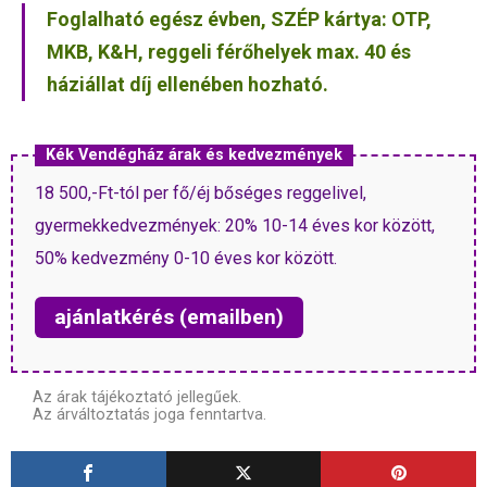
Foglalható egész évben, SZÉP kártya: OTP,
MKB, K&H, reggeli férőhelyek max. 40 és
háziállat díj ellenében hozható.
Kék Vendégház árak és kedvezmények
18 500,-Ft-tól per fő/éj bőséges reggelivel,
gyermekkedvezmények: 20% 10-14 éves kor között,
50% kedvezmény 0-10 éves kor között.
ajánlatkérés (emailben)
Az árak tájékoztató jellegűek.
Az árváltoztatás joga fenntartva.