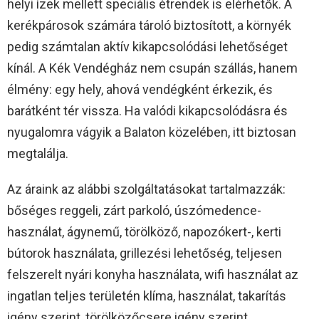
helyi ízek mellett speciális étrendek is elérhetők. A
kerékpárosok számára tároló biztosított, a környék
pedig számtalan aktív kikapcsolódási lehetőséget
kínál. A Kék Vendégház nem csupán szállás, hanem
élmény: egy hely, ahová vendégként érkezik, és
barátként tér vissza. Ha valódi kikapcsolódásra és
nyugalomra vágyik a Balaton közelében, itt biztosan
megtalálja.
Az áraink az alábbi szolgáltatásokat tartalmazzák:
bőséges reggeli, zárt parkoló, úszómedence-
használat, ágynemű, törölköző, napozókert-, kerti
bútorok használata, grillezési lehetőség, teljesen
felszerelt nyári konyha használata, wifi használat az
ingatlan teljes területén klíma, használat, takarítás
igény szerint, törölközőcsere igény szerint.