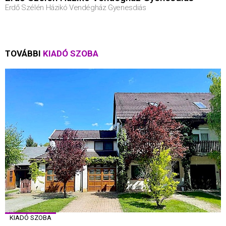
Erdő Szélén Házikó Vendégház Gyenesdiás
TOVÁBBI
KIADÓ SZOBA
KIADÓ SZOBA