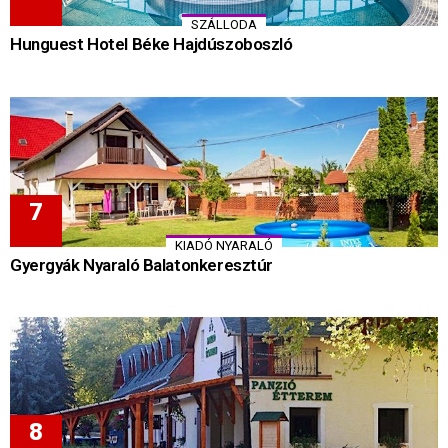
SZÁLLODA
Hunguest Hotel Béke Hajdúszoboszló
KIADÓ NYARALÓ
Gyergyák Nyaraló Balatonkeresztúr