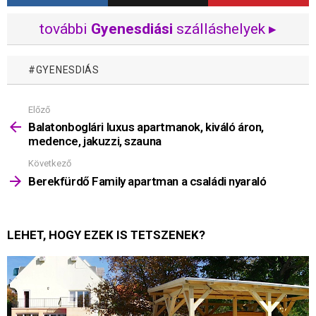
további
Gyenesdiási
szálláshelyek ▸
GYENESDIÁS
Előző
Mutass
többet
Balatonboglári luxus apartmanok, kiváló áron,
medence, jakuzzi, szauna
Következő
Berekfürdő Family apartman a családi nyaraló
LEHET, HOGY EZEK IS TETSZENEK?