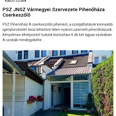
KIADÓ SZOBA
PSZ JNSZ Vármegyei Szervezete Pihenőháza
Cserkeszőlő
PSZ Pihenőház A cserkeszőlői pihenést, a szolgáltatások könnyebb
igénybevételét teszi lehetővé télen-nyáron üzemelő pihenőházunk.
Kényelmes elhelyezést tudunk biztosítani 6 db két ágyas szobában.
A szobák mindegyikéhe ...