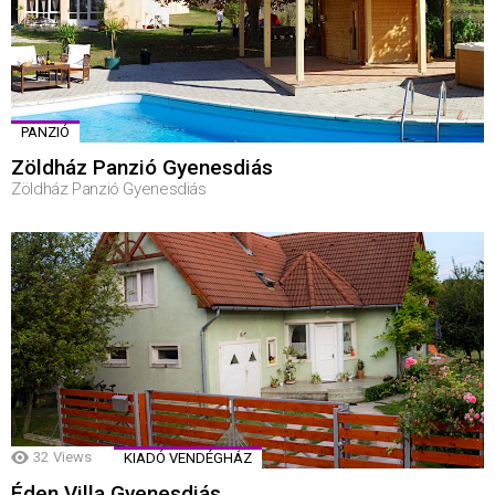
PANZIÓ
Zöldház Panzió Gyenesdiás
Zöldház Panzió Gyenesdiás
32
Views
KIADÓ VENDÉGHÁZ
Éden Villa Gyenesdiás