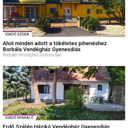
KIADÓ SZOBA
Ahol minden adott a tökéletes pihenéshez
Borbála Vendégház Gyenesdiás
Borbála Vendégház Gyenesdiás
KIADÓ NYARALÓ
Erdő Szélén Házikó Vendégház Gyenesdiás