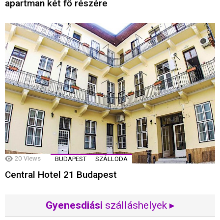
apartman két fő részére
20
Views
BUDAPEST
SZÁLLODA
Central Hotel 21 Budapest
Gyenesdiási
szálláshelyek ▸