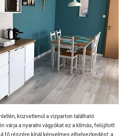
lellén, közvetlenül a vízparton található
árja a nyaralni vágyókat ez a klímás, felújított
 fő részére kínál kényelmes elhelyezkedést: a