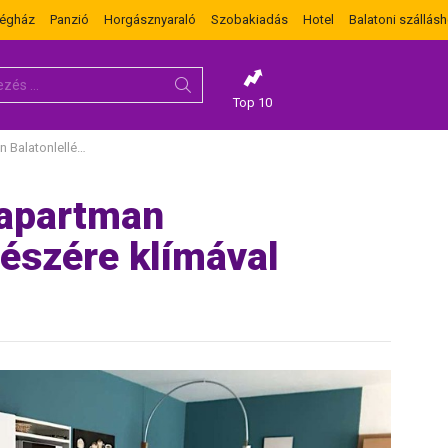
dégház
Panzió
Horgásznyaraló
Szobakiadás
Hotel
Balatoni szállásh
Top 10
4 fő részére klímával
 apartman
részére klímával