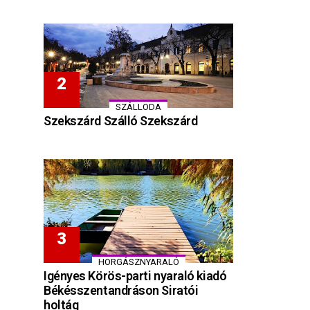
SZÁLLODA
Szekszárd Szálló Szekszárd
HORGÁSZNYARALÓ
Igényes Körös-parti nyaraló kiadó
Békésszentandráson Siratói
holtág