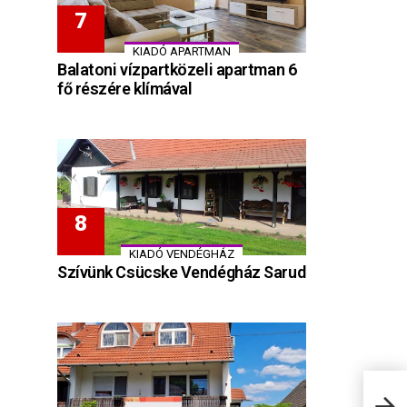
KIADÓ APARTMAN
Balatoni vízpartközeli apartman 6
fő részére klímával
KIADÓ VENDÉGHÁZ
Szívünk Csücske Vendégház Sarud
Szál