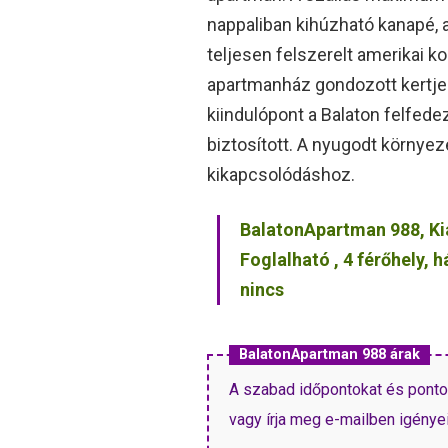
nappaliban kihúzható kanapé, a
teljesen felszerelt amerikai 
apartmanház gondozott kertje 
kiindulópont a Balaton felfed
biztosított. A nyugodt környeze
kikapcsolódáshoz.
BalatonApartman 988, Ki
Foglalható , 4 férőhely,
nincs
BalatonApartman 988 árak
A szabad időpontokat és pontos 
vagy írja meg e-mailben igényeit