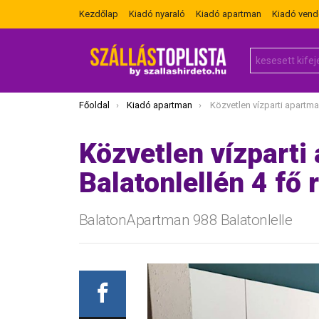
Kezdőlap
Kiadó nyaraló
Kiadó apartman
Kiadó ven
Search
for:
Itt vagy most:
Főoldal
Kiadó apartman
Közvetlen vízparti apartman Balatonlellén 
Közvetlen vízparti
Balatonlellén 4 fő 
BalatonApartman 988 Balatonlelle