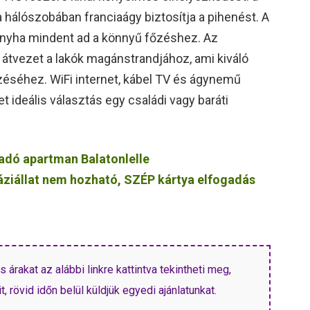
 hálószobában franciaágy biztosítja a pihenést. A
konyha mindent ad a könnyű főzéshez. Az
átvezet a lakók magánstrandjához, ami kiváló
ezéséhez. WiFi internet, kábel TV és ágynemű
t ideális választás egy családi vagy baráti
adó apartman Balatonlelle
 háziállat nem hozható, SZÉP kártya elfogadás
árakat az alábbi linkre kattintva tekintheti meg,
, rövid időn belül küldjük egyedi ajánlatunkat.