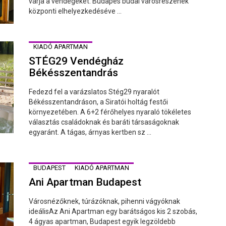
várja a vendégeket. Budapes budai városrészének
központi elhelyezkedéséve ...
KIADÓ APARTMAN
STÉG29 Vendégház
Békésszentandrás
Fedezd fel a varázslatos Stég29 nyaralót
Békésszentandráson, a Siratói holtág festői
környezetében. A 6+2 férőhelyes nyaraló tökéletes
választás családoknak és baráti társaságoknak
egyaránt. A tágas, árnyas kertben sz ...
BUDAPEST
KIADÓ APARTMAN
Ani Apartman Budapest
Városnézőknek, túrázóknak, pihenni vágyóknak
ideálisAz Ani Apartman egy barátságos kis 2 szobás,
4 ágyas apartman, Budapest egyik legzöldebb