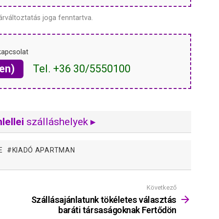
árváltoztatás joga fenntartva.
kapcsolat
en)
Tel. +36 30/5550100
lellei
szálláshelyek ▸
E
KIADÓ APARTMAN
Következő
Szállásajánlatunk tökéletes választás
baráti társaságoknak Fertődön