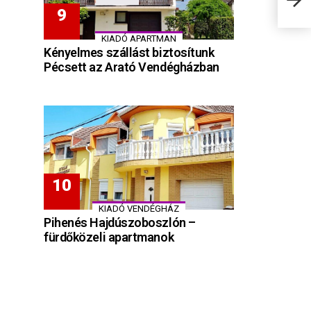
bará
KIADÓ APARTMAN
Kényelmes szállást biztosítunk
Pécsett az Arató Vendégházban
KIADÓ VENDÉGHÁZ
Pihenés Hajdúszoboszlón –
fürdőközeli apartmanok