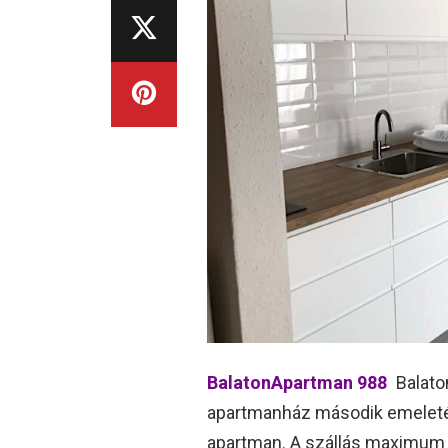
BalatonApartman 988
Balaton
apartmanház második emeletén v
apartman. A szállás maximum 4