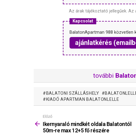
Az árak tájékoztató jellegűek.
Az 
Kapcsolat
BalatonApartman 988 közvetlen 
ajánlatkérés (emailb
további
Balaton
BALATONI SZÁLLÁSHELY
BALATONLELL
KIADÓ APARTMAN BALATONLELLE
Előző
Mutass
többet
Ikernyaraló mindkét oldala Balatontól
50m-re max 12+5 fő részére