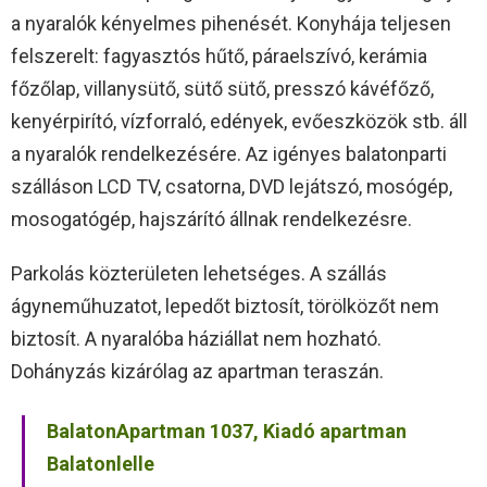
a nyaralók kényelmes pihenését. Konyhája teljesen
felszerelt: fagyasztós hűtő, páraelszívó, kerámia
főzőlap, villanysütő, sütő sütő, presszó kávéfőző,
kenyérpirító, vízforraló, edények, evőeszközök stb. áll
a nyaralók rendelkezésére. Az igényes balatonparti
szálláson LCD TV, csatorna, DVD lejátszó, mosógép,
mosogatógép, hajszárító állnak rendelkezésre.
Parkolás közterületen lehetséges. A szállás
ágyneműhuzatot, lepedőt biztosít, törölközőt nem
biztosít. A nyaralóba háziállat nem hozható.
Dohányzás kizárólag az apartman teraszán.
BalatonApartman 1037, Kiadó apartman
Balatonlelle