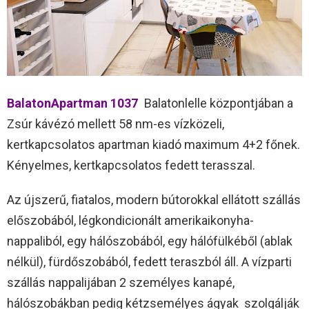
BalatonApartman 1037
Balatonlelle központjában a
Zsúr kávézó mellett 58 nm-es vízközeli,
kertkapcsolatos apartman kiadó maximum 4+2 főnek.
Kényelmes, kertkapcsolatos fedett terasszal.
Az újszerű, fiatalos, modern bútorokkal ellátott szállás
előszobából, légkondicionált amerikaikonyha-
nappaliból, egy hálószobából, egy hálófülkéből (ablak
nélkül), fürdőszobából, fedett teraszból áll. A vízparti
szállás nappalijában 2 személyes kanapé,
hálószobákban pedig kétzsemélyes ágyak szolgálják