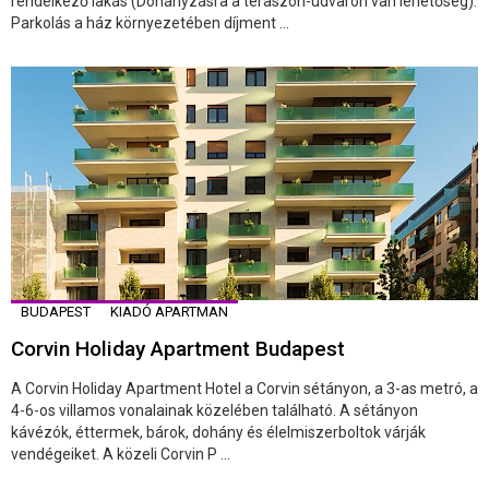
rendelkező lakás (Dohányzásra a teraszon-udvaron van lehetőség).
Parkolás a ház környezetében díjment ...
BUDAPEST
KIADÓ APARTMAN
Corvin Holiday Apartment Budapest
A Corvin Holiday Apartment Hotel a Corvin sétányon, a 3-as metró, a
4-6-os villamos vonalainak közelében található. A sétányon
kávézók, éttermek, bárok, dohány és élelmiszerboltok várják
vendégeiket. A közeli Corvin P ...