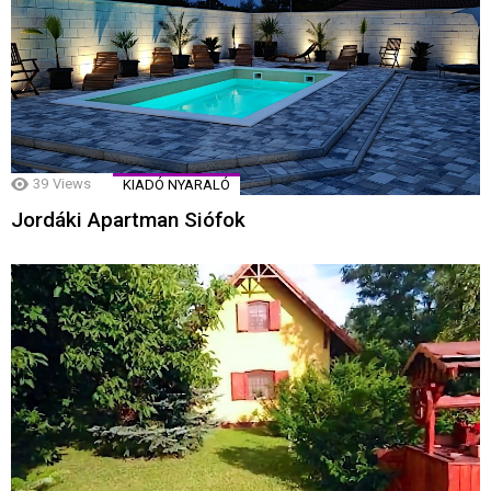
39
Views
KIADÓ NYARALÓ
Jordáki Apartman Siófok