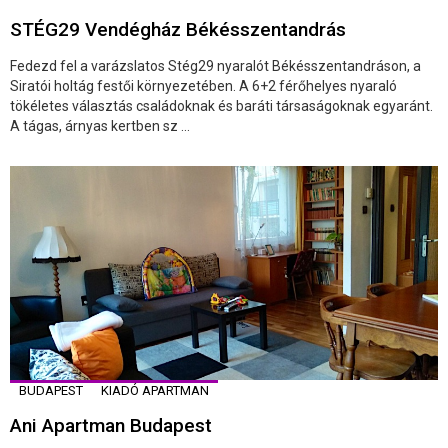
STÉG29 Vendégház Békésszentandrás
Fedezd fel a varázslatos Stég29 nyaralót Békésszentandráson, a
Siratói holtág festői környezetében. A 6+2 férőhelyes nyaraló
tökéletes választás családoknak és baráti társaságoknak egyaránt.
A tágas, árnyas kertben sz ...
BUDAPEST
KIADÓ APARTMAN
Ani Apartman Budapest