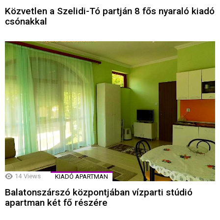
Közvetlen a Szelidi-Tó partján 8 fős nyaraló kiadó
csónakkal
14
Views
KIADÓ APARTMAN
Balatonszárszó központjában vízparti stúdió
apartman két fő részére