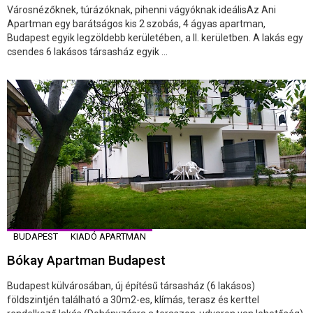
Városnézőknek, túrázóknak, pihenni vágyóknak ideálisAz Ani
Apartman egy barátságos kis 2 szobás, 4 ágyas apartman,
Budapest egyik legzöldebb kerületében, a II. kerületben. A lakás egy
csendes 6 lakásos társasház egyik ...
BUDAPEST
KIADÓ APARTMAN
Bókay Apartman Budapest
Budapest külvárosában, új építésű társasház (6 lakásos)
földszintjén található a 30m2-es, klímás, terasz és kerttel