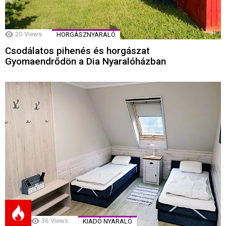
20
Views
HORGÁSZNYARALÓ
Csodálatos pihenés és horgászat
Gyomaendrődön a Dia Nyaralóházban
36
Views
KIADÓ NYARALÓ