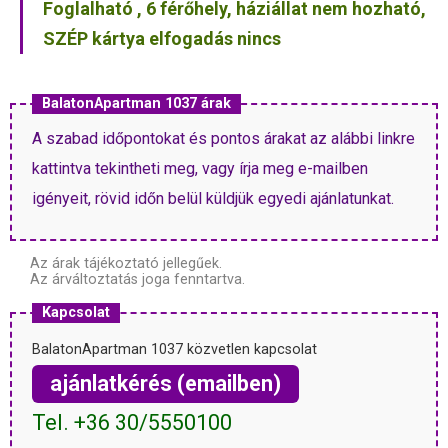
Foglalható , 6 férőhely, háziállat nem hozható,
SZÉP kártya elfogadás nincs
BalatonApartman 1037 árak
A szabad időpontokat és pontos árakat az alábbi linkre
kattintva tekintheti meg, vagy írja meg e-mailben
igényeit, rövid időn belül küldjük egyedi ajánlatunkat.
Az árak tájékoztató jellegűek.
Az árváltoztatás joga fenntartva.
Kapcsolat
BalatonApartman 1037 közvetlen kapcsolat
ajánlatkérés (emailben)
Tel. +36 30/5550100