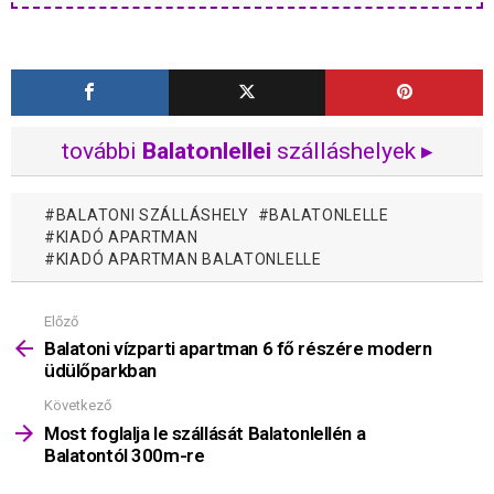
további
Balatonlellei
szálláshelyek ▸
BALATONI SZÁLLÁSHELY
BALATONLELLE
KIADÓ APARTMAN
KIADÓ APARTMAN BALATONLELLE
Előző
Mutass
többet
Balatoni vízparti apartman 6 fő részére modern
üdülőparkban
Következő
Most foglalja le szállását Balatonlellén a
Balatontól 300m-re