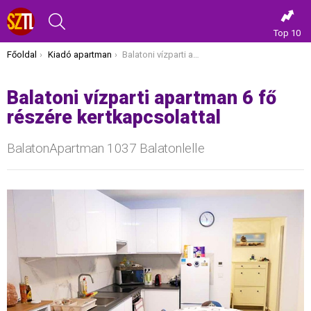
KERESÉS
Top 10
Itt vagy most:
Főoldal
Kiadó apartman
Balatoni vízparti apartman 6 fő részére kertkapcsolattal
Balatoni vízparti apartman 6 fő
részére kertkapcsolattal
BalatonApartman 1037 Balatonlelle