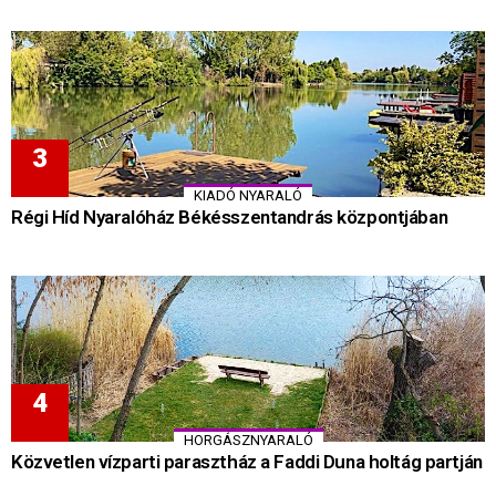
KIADÓ NYARALÓ
Régi Híd Nyaralóház Békésszentandrás központjában
HORGÁSZNYARALÓ
Közvetlen vízparti parasztház a Faddi Duna holtág partján