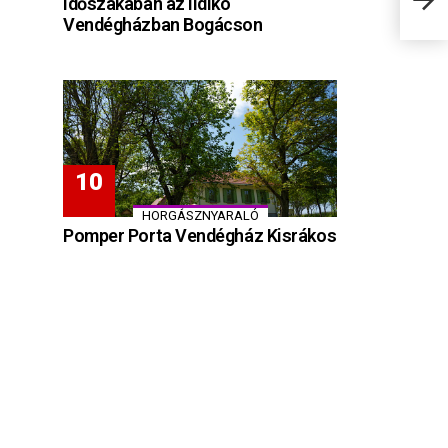
időszakában az Ildikó
sáto
Vendégházban Bogácson
HORGÁSZNYARALÓ
Pomper Porta Vendégház Kisrákos