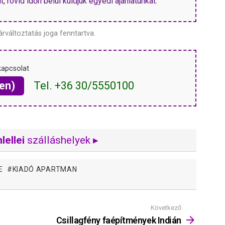
, rövid időn belül küldjük egyedi ajánlatunkat.
árváltoztatás joga fenntartva.
kapcsolat
en)
Tel. +36 30/5550100
lellei
szálláshelyek ▸
E
KIADÓ APARTMAN
Következő
Csillagfény faépítmények Indián