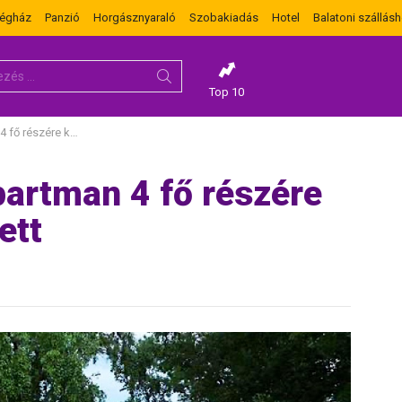
dégház
Panzió
Horgásznyaraló
Szobakiadás
Hotel
Balatoni szállásh
Top 10
özvetlen a tó mellett
apartman 4 fő részére
ett