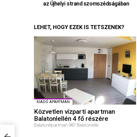
az Újhelyi strand szomszédságában
LEHET, HOGY EZEK IS TETSZENEK?
KIADÓ APARTMAN
Közvetlen vízparti apartman
Balatonlellén 4 fő részére
BalatonApartman 987 Balatonlelle
az