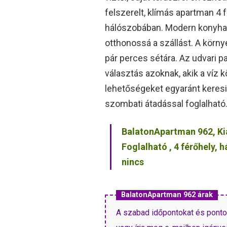
felszerelt, klímás apartman 4 
hálószobában. Modern konyha, i
otthonossá a szállást. A körn
pár perces sétára. Az udvari p
választás azoknak, akik a víz 
lehetőségeket egyaránt keresi
szombati átadással foglalható
BalatonApartman 962, Ki
Foglalható , 4 férőhely,
nincs
BalatonApartman 962 árak
A szabad időpontokat és pontos 