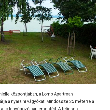
nlelle központjában, a Lomb Apartman
várja a nyaralni vágyókat. Mindössze 25 méterre a
ti a tó lenyűgöző naplementéit. A teljesen