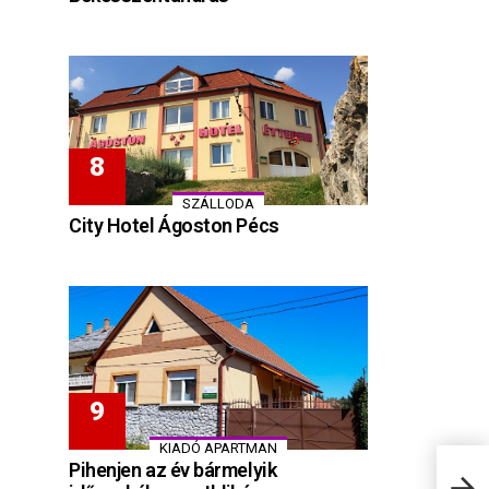
SZÁLLODA
City Hotel Ágoston Pécs
KIADÓ APARTMAN
Pihenjen az év bármelyik
Csil