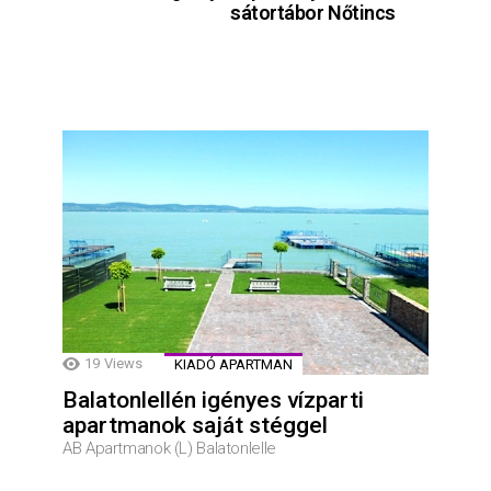
sátortábor Nőtincs
19
Views
KIADÓ APARTMAN
Balatonlellén igényes vízparti
apartmanok saját stéggel
AB Apartmanok (L) Balatonlelle