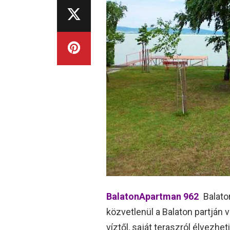
BalatonApartman 962
Balato
közvetlenül a Balaton partján 
víztől, saját teraszról élvezhe