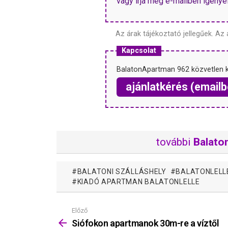
vagy írja meg e-mailben igényeit
Az árak tájékoztató jellegűek.
Az 
Kapcsolat
BalatonApartman 962 közvetlen 
ajánlatkérés (emailb
további
Balaton
BALATONI SZÁLLÁSHELY
BALATONLELL
KIADÓ APARTMAN BALATONLELLE
Előző
Mutass
többet
Siófokon apartmanok 30m-re a víztől