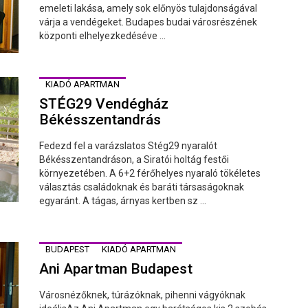
emeleti lakása, amely sok előnyös tulajdonságával
várja a vendégeket. Budapes budai városrészének
központi elhelyezkedéséve ...
KIADÓ APARTMAN
STÉG29 Vendégház
Békésszentandrás
Fedezd fel a varázslatos Stég29 nyaralót
Békésszentandráson, a Siratói holtág festői
környezetében. A 6+2 férőhelyes nyaraló tökéletes
választás családoknak és baráti társaságoknak
egyaránt. A tágas, árnyas kertben sz ...
BUDAPEST
KIADÓ APARTMAN
Ani Apartman Budapest
Városnézőknek, túrázóknak, pihenni vágyóknak