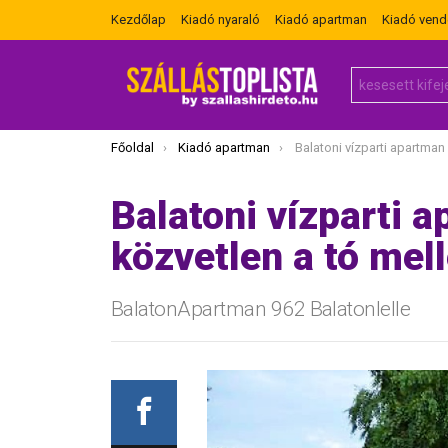
Kezdőlap
Kiadó nyaraló
Kiadó apartman
Kiadó ven
Search
for:
Itt vagy most:
Főoldal
Kiadó apartman
Balatoni vízparti apartman 4 fő részére k
Balatoni vízparti 
közvetlen a tó mell
BalatonApartman 962 Balatonlelle