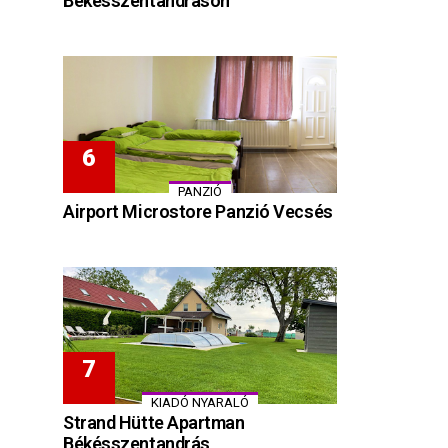
Békésszentandráson
PANZIÓ
Airport Microstore Panzió Vecsés
KIADÓ NYARALÓ
Strand Hütte Apartman
Békésszentandrás