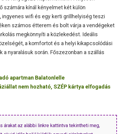
fő számára kínál kényelmet két külön
ngyenes wifi és egy kerti grillhelyiség teszi
yéken számos étterem és bolt várja a vendégeket
arkolás megkönnyíti a közlekedést. Ideális
közelségét, a komfortot és a helyi kikapcsolódási
k a nyaralásuk során. Főszezonban a szállás
.
adó apartman Balatonlelle
 háziállat nem hozható, SZÉP kártya elfogadás
árakat az alábbi linkre kattintva tekintheti meg,