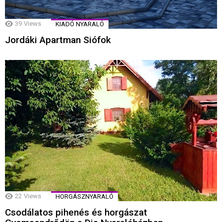
39
Views
KIADÓ NYARALÓ
Jordáki Apartman Siófok
22
Views
HORGÁSZNYARALÓ
Csodálatos pihenés és horgászat