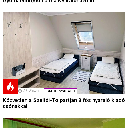
Gyomaendrődön a Dia Nyaralóházban
36
Views
KIADÓ NYARALÓ
Közvetlen a Szelidi-Tó partján 8 fős nyaraló kiadó
csónakkal