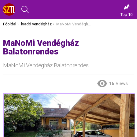
KERESÉS
Top 10
Itt vagy most:
Főoldal
kiadó vendégház
MaNoMi Vendégház Balatonrendes
MaNoMi Vendégház
Balatonrendes
MaNoMi Vendégház Balatonrendes
16
Views