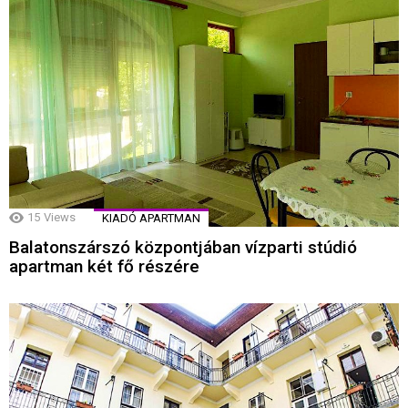
15
Views
KIADÓ APARTMAN
Balatonszárszó központjában vízparti stúdió
apartman két fő részére