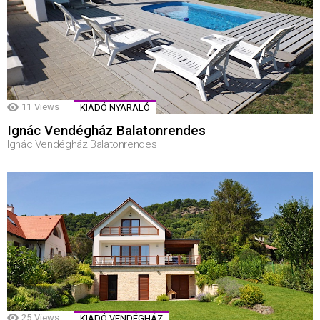
11
Views
KIADÓ NYARALÓ
Ignác Vendégház Balatonrendes
Ignác Vendégház Balatonrendes
25
Views
KIADÓ VENDÉGHÁZ