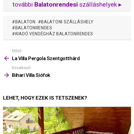
további
Balatonrendesi
szálláshelyek ▸
BALATON
BALATONI SZÁLLÁSHELY
BALATONRENDES
KIADÓ VENDÉGHÁZ BALATONRENDES
Előző
Mutass
többet
La Villa Pergola Szentgotthárd
Következő
Bihari Villa Siófok
LEHET, HOGY EZEK IS TETSZENEK?