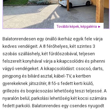
További képek, képgaléria ►
Balatonrendesen egy önálló ikerház egyik fele várja
kedves vendégeit. A 8 férőhelyes, két szintes 3
szobás szálláshely, két fűrdőszobával, teljesen
felszerelt konyhával várja a kikapcsolódni és pihenni
vágyó vendégeket. A kikapcsolódást: csocsó, darts,
pingpong és biliárd asztal, kábel-TV, a kertben
gyerekeknek játszótér, 8 fő-s fedett kerti kiülő,
grillezés és bográcsozási lehetőség teszi teljessé. A
nyaralón belül, parkolási lehetőség két kocsi számára
fedett parkoló. Balatonrendes egy csendes nyugodt