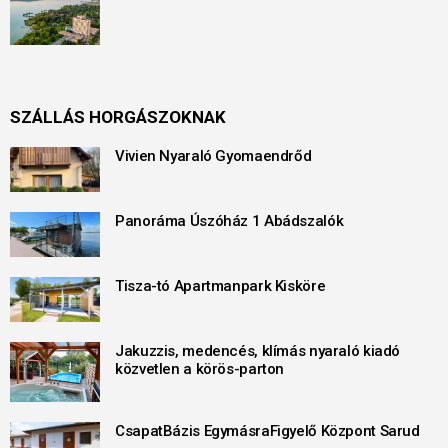
SZÁLLÁS HORGÁSZOKNAK
Vivien Nyaraló Gyomaendrőd
Panoráma Úszóház 1 Abádszalók
Tisza-tó Apartmanpark Kisköre
Jakuzzis, medencés, klímás nyaraló kiadó
közvetlen a körös-parton
CsapatBázis EgymásraFigyelő Központ Sarud