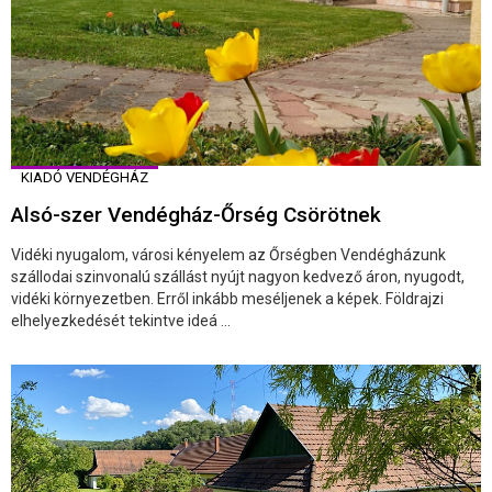
KIADÓ VENDÉGHÁZ
Alsó-szer Vendégház-Őrség Csörötnek
Vidéki nyugalom, városi kényelem az Őrségben Vendégházunk
szállodai szinvonalú szállást nyújt nagyon kedvező áron, nyugodt,
vidéki környezetben. Erről inkább meséljenek a képek. Földrajzi
elhelyezkedését tekintve ideá ...