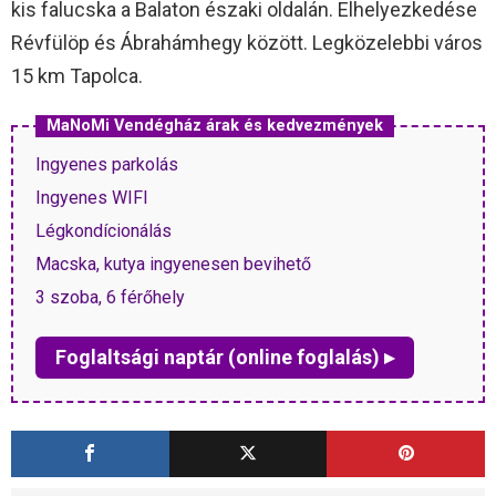
kis falucska a Balaton északi oldalán. Elhelyezkedése
Révfülöp és Ábrahámhegy között. Legközelebbi város
15 km Tapolca.
MaNoMi Vendégház árak és kedvezmények
Ingyenes parkolás
Ingyenes WIFI
Légkondícionálás
Macska, kutya ingyenesen bevihető
3 szoba, 6 férőhely
Foglaltsági naptár (online foglalás) ▸