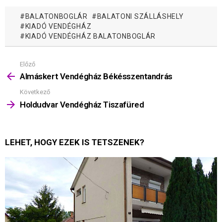
BALATONBOGLÁR
BALATONI SZÁLLÁSHELY
KIADÓ VENDÉGHÁZ
KIADÓ VENDÉGHÁZ BALATONBOGLÁR
Előző
Mutass
többet
Almáskert Vendégház Békésszentandrás
Következő
Holdudvar Vendégház Tiszafüred
LEHET, HOGY EZEK IS TETSZENEK?