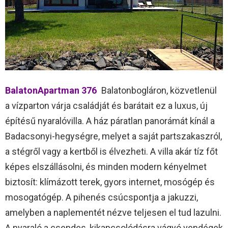
BalatonApartman 376
Balatonbogláron, közvetlenül
a vízparton várja családját és barátait ez a luxus, új
építésű nyaralóvilla. A ház páratlan panorámát kínál a
Badacsonyi-hegységre, melyet a saját partszakaszról,
a stégről vagy a kertből is élvezheti. A villa akár tíz főt
képes elszállásolni, és minden modern kényelmet
biztosít: klímázott terek, gyors internet, mosógép és
mosogatógép. A pihenés csúcspontja a jakuzzi,
amelyben a naplementét nézve teljesen el tud lazulni.
A nyaraló a csendes, kikapcsolódásra vágyó vendégek