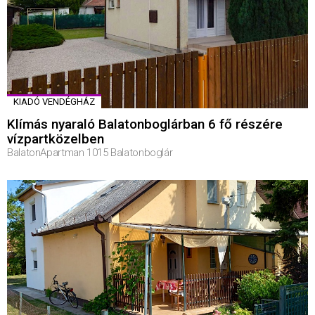
KIADÓ VENDÉGHÁZ
Klímás nyaraló Balatonboglárban 6 fő részére
vízpartközelben
BalatonApartman 1015 Balatonboglár