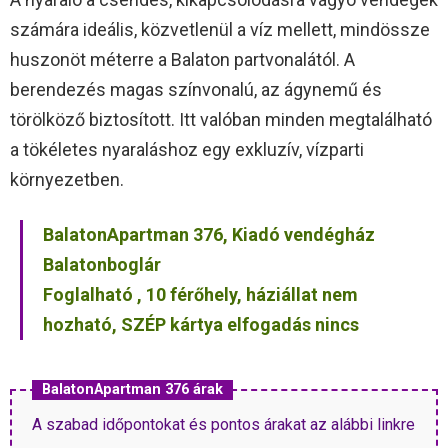
számára ideális, közvetlenül a víz mellett, mindössze
huszonöt méterre a Balaton partvonalától. A
berendezés magas színvonalú, az ágynemű és
törölköző biztosított. Itt valóban minden megtalálható
a tökéletes nyaraláshoz egy exkluzív, vízparti
környezetben.
BalatonApartman 376, Kiadó vendégház
Balatonboglár
Foglalható , 10 férőhely, háziállat nem
hozható, SZÉP kártya elfogadás nincs
BalatonApartman 376 árak
A szabad időpontokat és pontos árakat az alábbi linkre