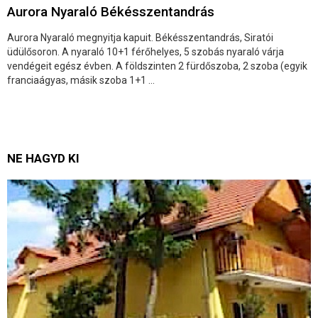
Aurora Nyaraló Békésszentandrás
Aurora Nyaraló megnyitja kapuit. Békésszentandrás, Siratói
üdülősoron. A nyaraló 10+1 férőhelyes, 5 szobás nyaraló várja
vendégeit egész évben. A földszinten 2 fürdőszoba, 2 szoba (egyik
franciaágyas, másik szoba 1+1 ...
NE HAGYD KI