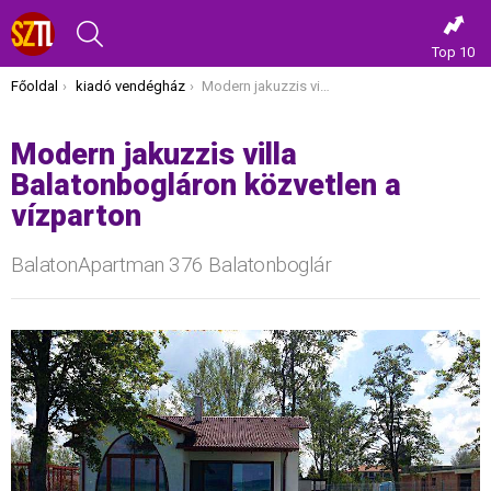
KERESÉS
Top 10
Itt vagy most:
Főoldal
kiadó vendégház
Modern jakuzzis villa Balatonbogláron közvetlen a vízparton
Modern jakuzzis villa
Balatonbogláron közvetlen a
vízparton
BalatonApartman 376 Balatonboglár