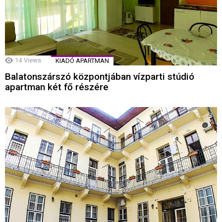
14
Views
KIADÓ APARTMAN
Balatonszárszó központjában vízparti stúdió
apartman két fő részére