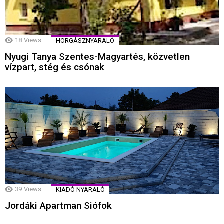
18
Views
HORGÁSZNYARALÓ
Nyugi Tanya Szentes-Magyartés, közvetlen
vízpart, stég és csónak
39
Views
KIADÓ NYARALÓ
Jordáki Apartman Siófok