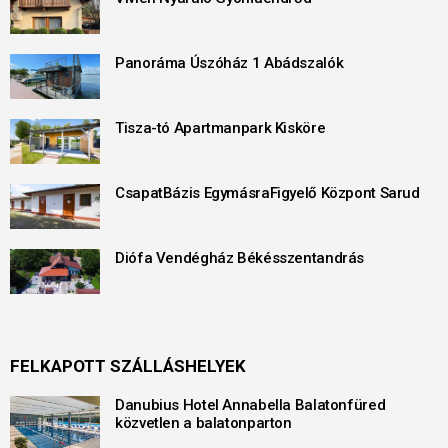
Panoráma Úszóház 1 Abádszalók
Tisza-tó Apartmanpark Kisköre
CsapatBázis EgymásraFigyelő Központ Sarud
Diófa Vendégház Békésszentandrás
FELKAPOTT SZÁLLÁSHELYEK
Danubius Hotel Annabella Balatonfüred
közvetlen a balatonparton