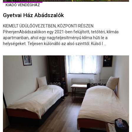
KIADÓ VENDÉGHÁZ
Gyetvai Ház Abádszalók
KIEMELT ÜDÜLŐÖVEZETBEN, KÖZPONTI RÉSZEN.
PihenjenAbádszalókon egy 2021-ben felújított, tetőtéri, klímás
apartmanban, ahol egy nagyteljesítményű klíma hűti le a
helységeket. Teljesen különálló az alsó szinttől. Külső l ...