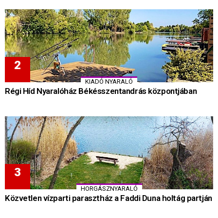
KIADÓ NYARALÓ
Régi Híd Nyaralóház Békésszentandrás központjában
HORGÁSZNYARALÓ
Közvetlen vízparti parasztház a Faddi Duna holtág partján