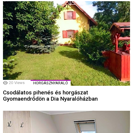
20
Views
HORGÁSZNYARALÓ
Csodálatos pihenés és horgászat
Gyomaendrődön a Dia Nyaralóházban