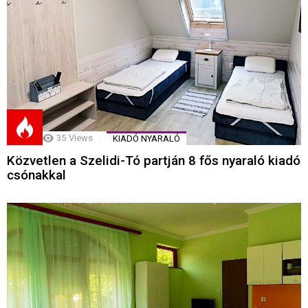
35
Views
KIADÓ NYARALÓ
Közvetlen a Szelidi-Tó partján 8 fős nyaraló kiadó
csónakkal