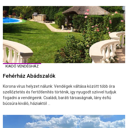
KIADÓ VENDÉGHÁZ
Fehérház Abádszalók
Korona vírus helyzet nálunk: Vendégek váltása között több óra
szellőztetés és fertőtlenítés történik, igy nyugodt szívvel tudjuk
fogadni a vendégeink. Családi, baráti társaságnak, lány ésfiú
búcsúra kiváló, háziaktól ...