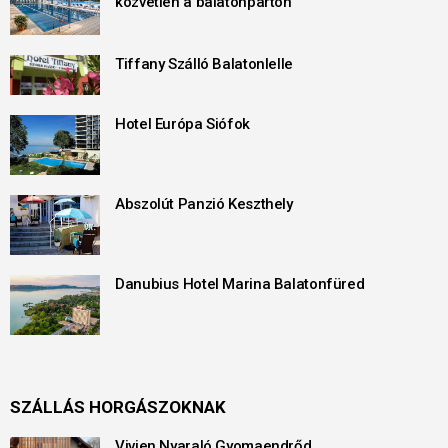
közvetlen a balatonparton
Tiffany Szálló Balatonlelle
Hotel Európa Siófok
Abszolút Panzió Keszthely
Danubius Hotel Marina Balatonfüred
SZÁLLÁS HORGÁSZOKNAK
Vivien Nyaraló Gyomaendrőd