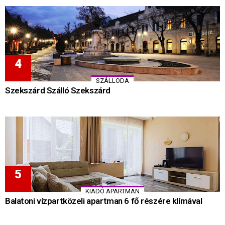
SZÁLLODA
Szekszárd Szálló Szekszárd
KIADÓ APARTMAN
Balatoni vízpartközeli apartman 6 fő részére klímával