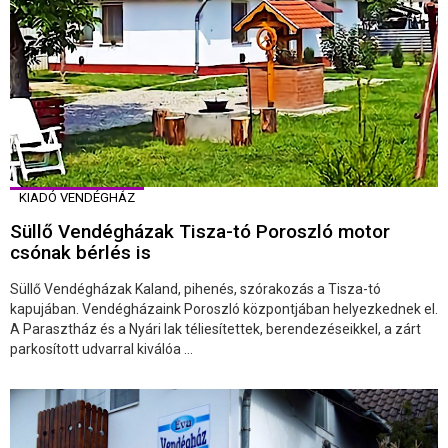
KIADÓ VENDÉGHÁZ
Süllő Vendégházak Tisza-tó Poroszló motor
csónak bérlés is
Süllő Vendégházak Kaland, pihenés, szórakozás a Tisza-tó
kapujában. Vendégházaink Poroszló központjában helyezkednek el.
A Parasztház és a Nyári lak téliesítettek, berendezéseikkel, a zárt
parkosított udvarral kiválóa ...