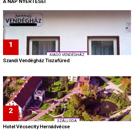
A NAP NYERTESEI
KIADÓ VENDÉGHÁZ
Szandi Vendégház Tiszafüred
SZÁLLODA
Hotel Vécsecity Hernádvécse