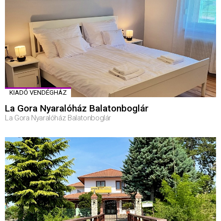
KIADÓ VENDÉGHÁZ
La Gora Nyaralóház Balatonboglár
La Gora Nyaralóház Balatonboglár