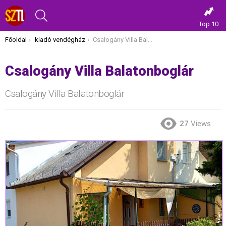
KERESÉS
Top 10
Itt vagy most:
Főoldal
kiadó vendégház
Csalogány Villa Balatonboglár
Csalogány Villa Balatonboglár
Csalogány Villa Balatonboglár
27
Views