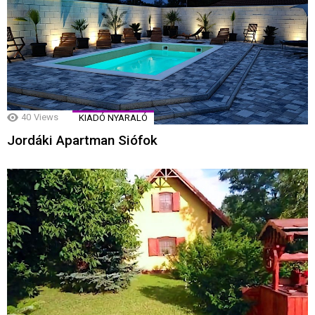
40
Views
KIADÓ NYARALÓ
Jordáki Apartman Siófok