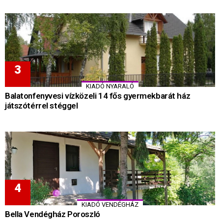
KIADÓ NYARALÓ
Balatonfenyvesi vízközeli 14 fős gyermekbarát ház
játszótérrel stéggel
KIADÓ VENDÉGHÁZ
Bella Vendégház Poroszló