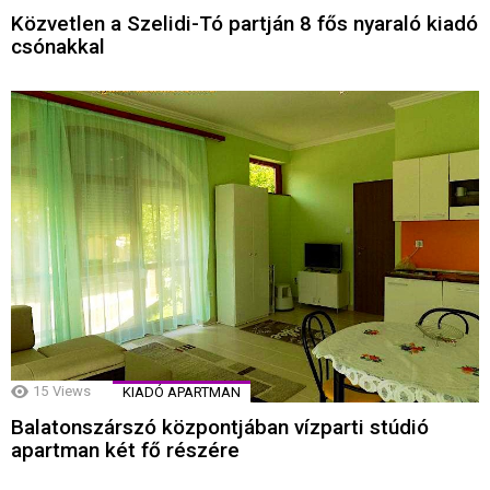
Közvetlen a Szelidi-Tó partján 8 fős nyaraló kiadó
csónakkal
15
Views
KIADÓ APARTMAN
Balatonszárszó központjában vízparti stúdió
apartman két fő részére