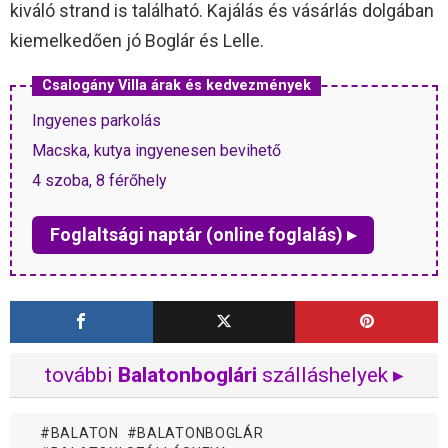
kiváló strand is található. Kajálás és vásárlás dolgában
kiemelkedően jó Boglár és Lelle.
Csalogány Villa árak és kedvezmények
Ingyenes parkolás
Macska, kutya ingyenesen bevihető
4 szoba, 8 férőhely
Foglaltsági naptár (online foglalás) ▸
további
Balatonboglári
szálláshelyek ▸
BALATON
BALATONBOGLÁR