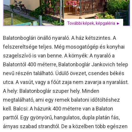
További képek, képgaléria ►
Balatonboglári önálló nyaraló. A ház kétszintes. A
felszereltsége teljes. Még mosogatógép és konyhai
szagelszívó is van benne. A környék: A nyaraló a
Balatontól 400 méterre, Balatonboglár Jankovich telep
nevű részén található. Üdülő övezet, csendes békés
utca. A vasút, vagy a főút zaja nem zavarja a nyaralást.
A hely: Balatonboglár szuper hely. Minden
megtalálható, ami egy remek balatoni időtöltéshez
kell. Balcsi: A házunk 400 méterre van a Balaton
parttól. Egy gyönyörű, hangulatos, dupla platán fás,
árnyas szabad strandtól. De a közelben több egészen