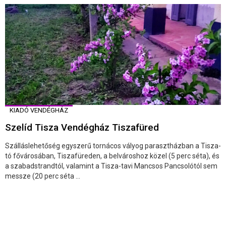
KIADÓ VENDÉGHÁZ
Szelíd Tisza Vendégház Tiszafüred
Szálláslehetőség egyszerű tornácos vályog parasztházban a Tisza-
tó fővárosában, Tiszafüreden, a belvároshoz közel (5 perc séta), és
a szabadstrandtól, valamint a Tisza-tavi Mancsos Pancsolótól sem
messze (20 perc séta ...