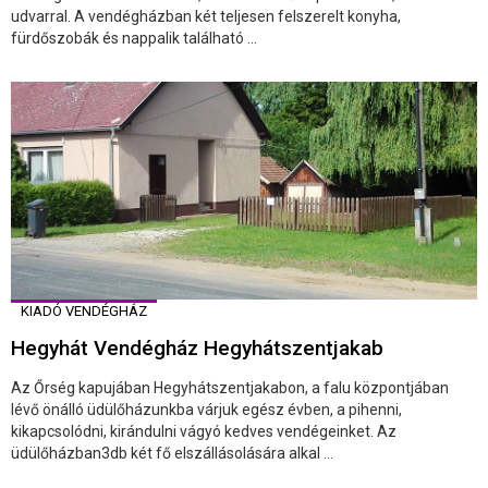
udvarral. A vendégházban két teljesen felszerelt konyha,
fürdőszobák és nappalik található ...
KIADÓ VENDÉGHÁZ
Hegyhát Vendégház Hegyhátszentjakab
Az Őrség kapujában Hegyhátszentjakabon, a falu központjában
lévő önálló üdülőházunkba várjuk egész évben, a pihenni,
kikapcsolódni, kirándulni vágyó kedves vendégeinket. Az
üdülőházban3db két fő elszállásolására alkal ...