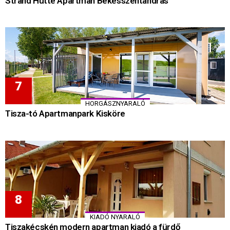
Strand Hütte Apartman Békésszentandrás
HORGÁSZNYARALÓ
Tisza-tó Apartmanpark Kisköre
KIADÓ NYARALÓ
Tiszakécskén modern apartman kiadó a fürdő