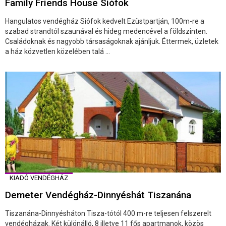
Family Friends House Siófok
Hangulatos vendégház Siófok kedvelt Ezüstpartján, 100m-re a
szabad strandtól szaunával és hideg medencével a földszinten.
Családoknak és nagyobb társaságoknak ajánljuk. Éttermek, üzletek
a ház közvetlen közelében talá ...
KIADÓ VENDÉGHÁZ
Demeter Vendégház-Dinnyéshát Tiszanána
Tiszanána-Dinnyésháton Tisza-tótól 400 m-re teljesen felszerelt
vendégházak. Két különálló, 8 illetve 11 fős apartmanok, közös