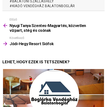
BALATONI SZÁLLÁSHELY
KIADÓ VENDÉGHÁZ BALATONBOGLÁR
Előző
Mutass
többet
Nyugi Tanya Szentes-Magyartés, közvetlen
vízpart, stég és csónak
Következő
Jódi-Hegy Resort Siófok
LEHET, HOGY EZEK IS TETSZENEK?