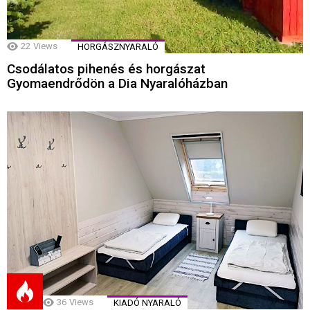
22
Views
HORGÁSZNYARALÓ
Csodálatos pihenés és horgászat
Gyomaendrődön a Dia Nyaralóházban
36
Views
KIADÓ NYARALÓ