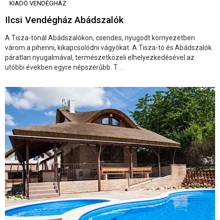
KIADÓ VENDÉGHÁZ
Ilcsi Vendégház Abádszalók
A Tisza-tónál Abádszalókon, csendes, nyugodt környezetben
várom a pihenni, kikapcsolódni vágyókat. A Tisza-tó és Abádszalók
páratlan nyugalmával, természetközeli elhelyezkedésével az
utóbbi években egyre népszerűbb. T ...