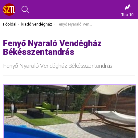
KERESÉS
Top 10
Itt vagy most:
Főoldal
kiadó vendégház
Fenyő Nyaraló Vendégház Békésszentandrás
Fenyő Nyaraló Vendégház
Békésszentandrás
Fenyő Nyaraló Vendégház Békésszentandrás