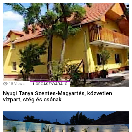
18
Views
HORGÁSZNYARALÓ
Nyugi Tanya Szentes-Magyartés, közvetlen
vízpart, stég és csónak