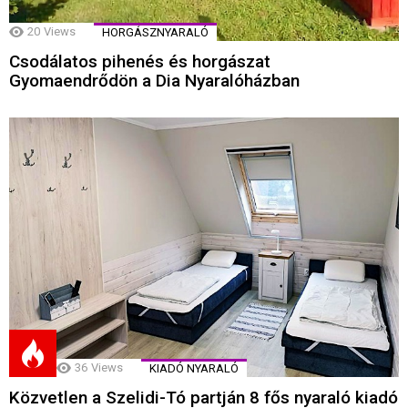
20
Views
HORGÁSZNYARALÓ
Csodálatos pihenés és horgászat
Gyomaendrődön a Dia Nyaralóházban
36
Views
KIADÓ NYARALÓ
Közvetlen a Szelidi-Tó partján 8 fős nyaraló kiadó