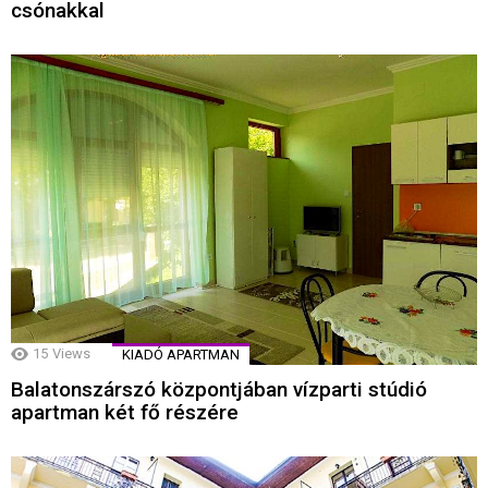
csónakkal
15
Views
KIADÓ APARTMAN
Balatonszárszó központjában vízparti stúdió
apartman két fő részére