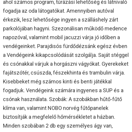
ahol számos program, túrázási lehetőség és látnivaló
fogadja az oda látogatókat. Amennyiben autóval
érkezik, lesz lehetősége ingyen a szálláshely zárt
parkolójában hagyni. Szezonálisan működő medence
napozóval, valamint mobil jacuzzi várja jó időben a
vendégeinket. Parajdisós fürdődézsánk egész évben
a Vendégeink kikapcsolódását szolgálja. Saját stéggel
és csónakkal várjuk a horgászni vágyókat. Gyerekeket
fajátszótér, csúszda, fészekhinta és trambulin várja.
Kisebbeket még számos kinti és benti játékkal
fogadjuk. Vendégeink számára ingyenes a SUP és a
csónak használata. Szobák: A szobákban hűtő-fűtő
klíma van, valamint NOBO norvég fűtőpanelek
biztosítják a megfelelő hőmérsékletet a házban.
Minden szobában 2 db egy személyes ágy van,