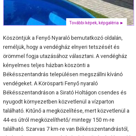
További képek, képgaléria ►
Köszöntjük a Fenyő Nyaraló bemutatkozó oldalán,
reméljük, hogy a vendégház elnyeri tetszését és
örömmel fogja utazásához választani. A vendégház
kényelmes teljes házban köszönti a
Békésszentandrás településen megszállni kívánó
vendégeket. A Körösparti Fenyő nyaraló
Békésszentandráson a Sirató Holtágon csendes és
nyugodt környezetben közvetlenül a vízparton
található. Kitűnő a megközelítése, mert közvetlenül a
44-es útról megközelíthető/ mintegy 150 m-re
található. Szarvas 7 km-re van Békésszentandrástól,