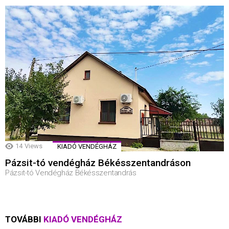
14
Views
KIADÓ VENDÉGHÁZ
Pázsit-tó vendégház Békésszentandráson
Pázsit-tó Vendégház Békésszentandrás
TOVÁBBI
KIADÓ VENDÉGHÁZ