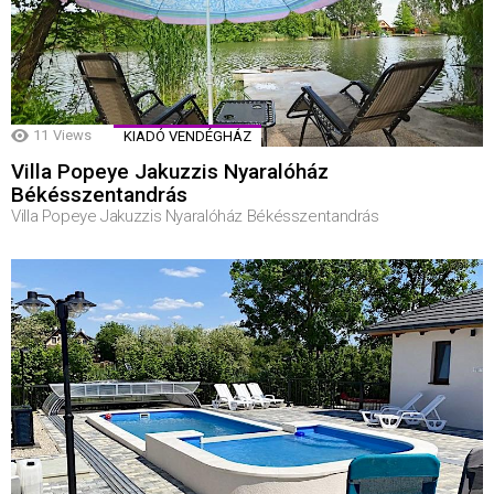
11
Views
KIADÓ VENDÉGHÁZ
Villa Popeye Jakuzzis Nyaralóház
Békésszentandrás
Villa Popeye Jakuzzis Nyaralóház Békésszentandrás