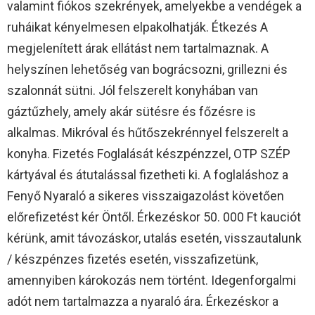
valamint fiókos szekrények, amelyekbe a vendégek a
ruháikat kényelmesen elpakolhatják. Étkezés A
megjelenített árak ellátást nem tartalmaznak. A
helyszínen lehetőség van bográcsozni, grillezni és
szalonnát sütni. Jól felszerelt konyhában van
gáztűzhely, amely akár sütésre és főzésre is
alkalmas. Mikróval és hűtőszekrénnyel felszerelt a
konyha. Fizetés Foglalását készpénzzel, OTP SZÉP
kártyával és átutalással fizetheti ki. A foglaláshoz a
Fenyő Nyaraló a sikeres visszaigazolást követően
előrefizetést kér Öntől. Érkezéskor 50. 000 Ft kauciót
kérünk, amit távozáskor, utalás esetén, visszautalunk
/ készpénzes fizetés esetén, visszafizetünk,
amennyiben károkozás nem történt. Idegenforgalmi
adót nem tartalmazza a nyaraló ára. Érkezéskor a