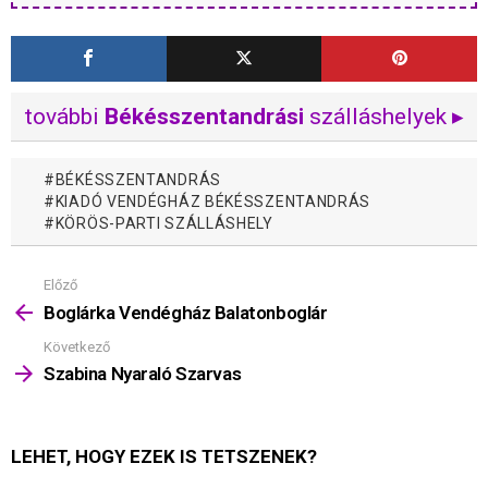
további
Békésszentandrási
szálláshelyek ▸
BÉKÉSSZENTANDRÁS
KIADÓ VENDÉGHÁZ BÉKÉSSZENTANDRÁS
KÖRÖS-PARTI SZÁLLÁSHELY
Előző
Mutass
többet
Boglárka Vendégház Balatonboglár
Következő
Szabina Nyaraló Szarvas
LEHET, HOGY EZEK IS TETSZENEK?