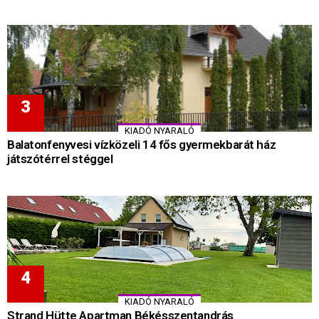
KIADÓ NYARALÓ
Balatonfenyvesi vízközeli 14 fős gyermekbarát ház
játszótérrel stéggel
KIADÓ NYARALÓ
Strand Hütte Apartman Békésszentandrás