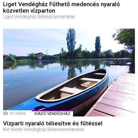
Liget Vendégház Fűthető medencés nyaraló
közvetlen vízparton
Liget Vendégház Békésszentandrás
16
Views
KIADÓ VENDÉGHÁZ
Vízparti nyaraló téliesítve és fűtéssel
Két Kerék Vendégház Békésszentandrás