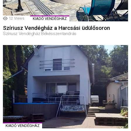
12
Views
KIADÓ VENDÉGHÁZ
Szíriusz Vendégház a Harcsási üdülősoron
Szíriusz Vendégház Békésszentandrás
KIADÓ VENDÉGHÁZ