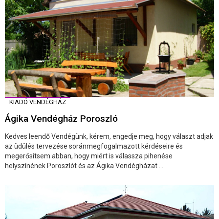
KIADÓ VENDÉGHÁZ
Ágika Vendégház Poroszló
Kedves leendő Vendégünk, kérem, engedje meg, hogy választ adjak
az üdülés tervezése soránmegfogalmazott kérdéseire és
megerősítsem abban, hogy miért is válassza pihenése
helyszínének Poroszlót és az Ágika Vendégházat ...