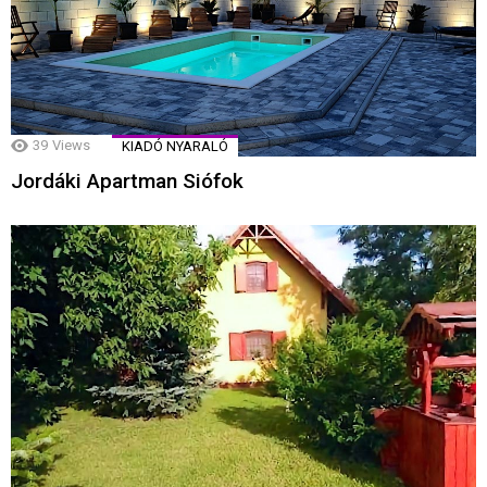
39
Views
KIADÓ NYARALÓ
Jordáki Apartman Siófok