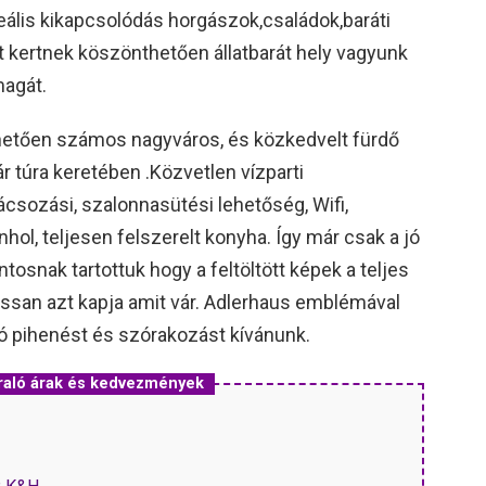
 Ideális kikapcsolódás horgászok,családok,baráti
 kertnek köszönthetően állatbarát hely vagyunk
magát.
etően számos nagyváros, és közkedvelt fürdő
r túra keretében .Közvetlen vízparti
ácsozási, szalonnasütési lehetőség, Wifi,
l, teljesen felszerelt konyha. Így már csak a jó
tosnak tartottuk hogy a feltöltött képek a teljes
ossan azt kapja amit vár. Adlerhaus emblémával
Jó pihenést és szórakozást kívánunk.
raló árak és kedvezmények