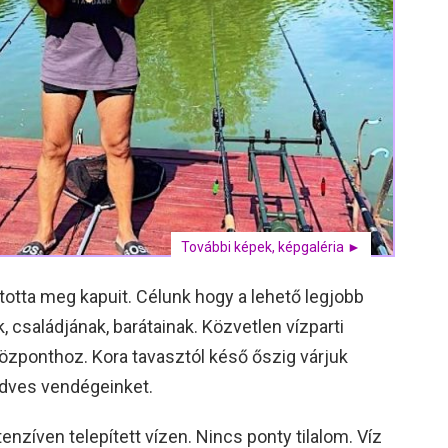
További képek, képgaléria ►
totta meg kapuit. Célunk hogy a lehető legjobb
 családjának, barátainak. Közvetlen vízparti
özponthoz. Kora tavasztól késő őszig várjuk
edves vendégeinket.
enzíven telepített vízen. Nincs ponty tilalom. Víz