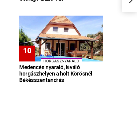
Fark
HORGÁSZNYARALÓ
Medencés nyaraló, kiváló
horgászhelyen a holt Körösnél
Békésszentandrás