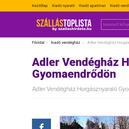
Kezdőlap
Kiadó nyaraló
Kiadó apartman
Kiadó ven
Search
for:
Itt vagy most:
Főoldal
kiadó vendégház
Adler Vendégház Horgásznyar
Adler Vendégház H
Gyomaendrődön
Adler Vendégház Horgásznyaraló Gy