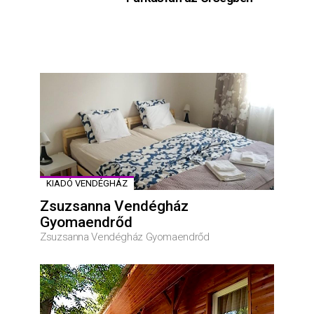
KIADÓ VENDÉGHÁZ
Zsuzsanna Vendégház
Gyomaendrőd
Zsuzsanna Vendégház Gyomaendrőd