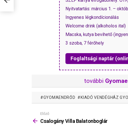
SZÉP kártya elfogadóhely: OTP
Nyitvatartás: március 1. – októb
Ingyenes légkondícionálás
Welcome drink (alkoholos ital)
Macska, kutya bevihető (ingye
3 szoba, 7 férőhely
Foglaltsági naptár (onli
további
Gyomae
GYOMAENDRŐD
KIADÓ VENDÉGHÁZ G
Előző
Mutass
többet
Csalogány Villa Balatonboglár