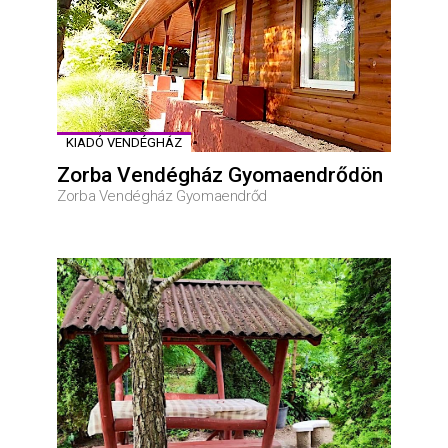
KIADÓ VENDÉGHÁZ
Zorba Vendégház Gyomaendrődön
Zorba Vendégház Gyomaendrőd