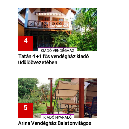
KIADÓ VENDÉGHÁZ
Tatán 4 +1 fős vendégház kiadó
üdülőövezetében
KIADÓ NYARALÓ
Arina Vendégház Balatonvilágos