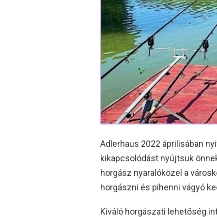
Adlerhaus 2022 áprilisában nyi
kikapcsolódást nyújtsuk önnek,
horgász nyaralóközel a városk
horgászni és pihenni vágyó k
Kiváló horgászati lehetőség int