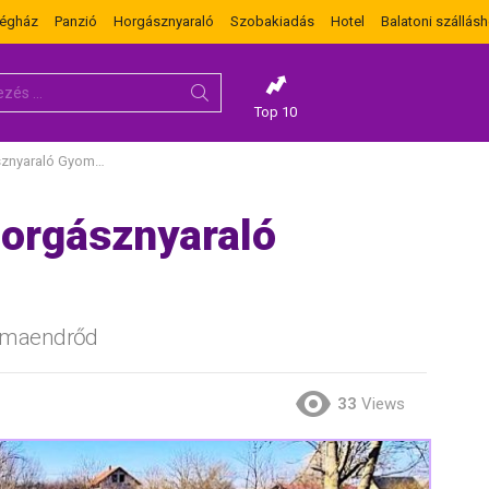
dégház
Panzió
Horgásznyaraló
Szobakiadás
Hotel
Balatoni szállásh
Top 10
aló Gyomaendrődön
orgásznyaraló
omaendrőd
33
Views