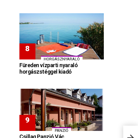
HORGÁSZNYARALÓ
Füreden vízparti nyaraló
horgászstéggel kiadó
PANZIÓ
Csal
Csillag Panzió Vác