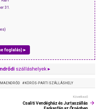
, K&H
er 31.
nes)
ne foglalás) ▸
ndrődi
szálláshelyek ▸
YOMAENDRŐD
KÖRÖS-PARTI SZÁLLÁSHELY
Következő
Csaliti Vendégház és Jurtaszállás
Farkasfán az Őrségben