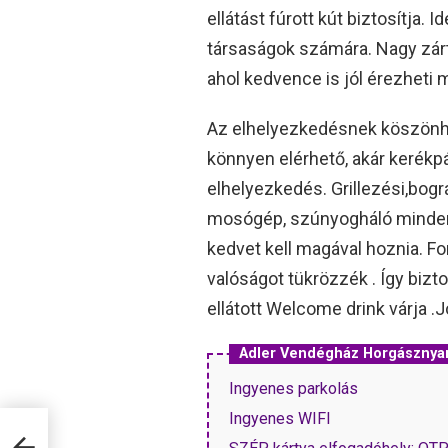
ellátást fúrott kút biztosítja.
társaságok számára. Nagy zárt
ahol kedvence is jól érezheti 
Az elhelyezkedésnek köszönh
könnyen elérhető, akár kerékpá
elhelyezkedés. Grillezési,bogr
mosógép, szúnyogháló mindenho
kedvet kell magával hoznia. Fon
valóságot tükrözzék . Így bizt
ellátott Welcome drink várja .
Adler Vendégház Horgásznya
Ingyenes parkolás
Ingyenes WIFI