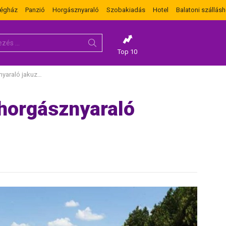
dégház
Panzió
Horgásznyaraló
Szobakiadás
Hotel
Balatoni szállásh
Top 10
raló jakuzzival
 horgásznyaraló