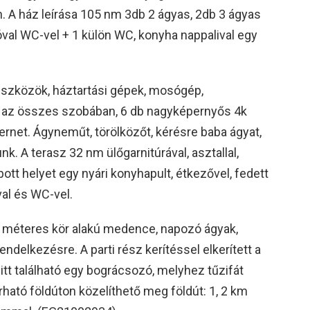
 A ház leírása 105 nm 3db 2 ágyas, 2db 3 ágyas
al WC-vel + 1 külön WC, konyha nappalival egy
 eszközök, háztartási gépek, mosógép,
 az összes szobában, 6 db nagyképernyős 4k
ternet. Ágyneműt, törölközőt, kérésre baba ágyat,
nk. A terasz 32 nm ülőgarnitúrával, asztallal,
ott helyet egy nyári konyhapult, étkezővel, fedett
val és WC-vel.
 6 méteres kör alakú medence, napozó ágyak,
rendelkezésre. A parti rész kerítéssel elkerített a
tt található egy bográcsozó, melyhez tűzifát
árható földúton közelíthető meg földút: 1, 2 km