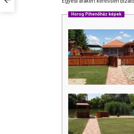
Egyedi árakért keressen biza
Horog Pihenőház képek