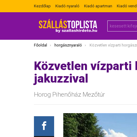
Kezdőlap
Kiadó nyaraló
Kiadó apartman
Kiadó ven
Search
for:
Itt vagy most:
Főoldal
horgásznyaraló
Közvetlen vízparti horgásznya
Közvetlen vízparti
jakuzzival
Horog Pihenőház Mezőtúr