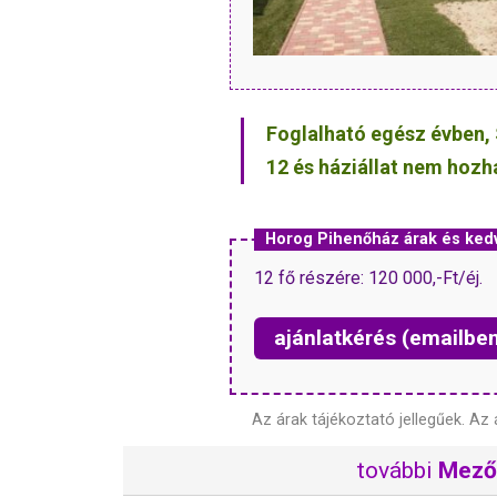
Foglalható egész évben, 
12 és háziállat nem hozh
Horog Pihenőház árak és ke
12 fő részére: 120 000,-Ft/éj.
ajánlatkérés (emailbe
Az árak tájékoztató jellegűek.
Az 
további
Mező