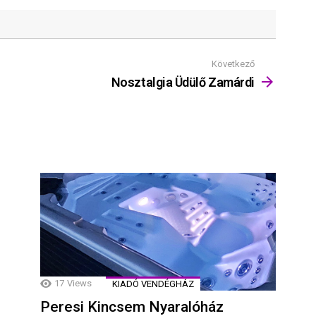
Következő
Nosztalgia Üdülő Zamárdi
17
Views
KIADÓ VENDÉGHÁZ
Peresi Kincsem Nyaralóház