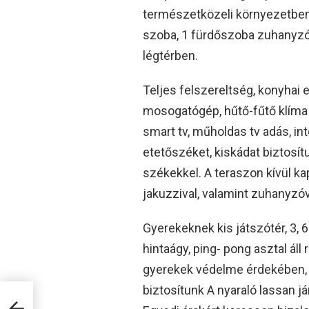
természetközeli környezetben.
szoba, 1 fürdőszoba zuhanyzóv
légtérben.
Teljes felszereltség, konyhai
mosogatógép, hűtő-fűtő klíma
smart tv, műholdas tv adás, in
etetőszéket, kiskádat biztosítu
székekkel. A teraszon kívül kap
jakuzzival, valamint zuhanyzó
Gyerekeknek kis játszótér, 3,
hintaágy, ping- pong asztal áll 
gyerekek védelme érdekében, i
biztosítunk A nyaraló lassan j