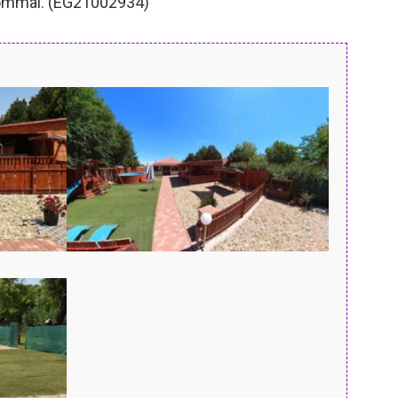
lommal. (EG21002934)