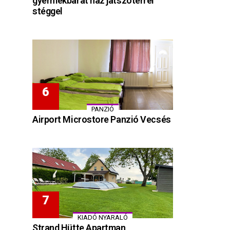
gyermekbarát ház játszótérrel
stéggel
PANZIÓ
Airport Microstore Panzió Vecsés
KIADÓ NYARALÓ
Strand Hütte Apartman