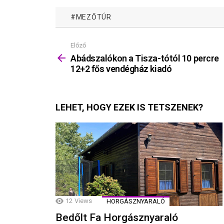
MEZŐTÚR
Előző
Mutass
többet
Abádszalókon a Tisza-tótól 10 percre
12+2 fős vendégház kiadó
LEHET, HOGY EZEK IS TETSZENEK?
12
Views
HORGÁSZNYARALÓ
Bedőlt Fa Horgásznyaraló