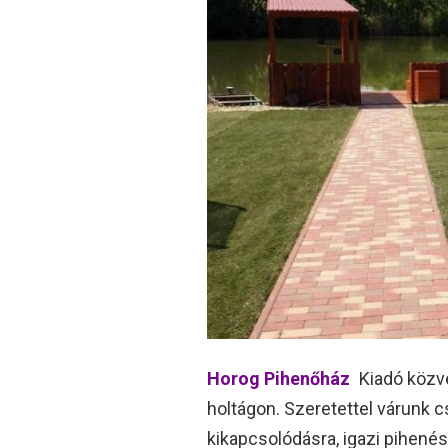
Horog Pihenőház
Kiadó közve
holtágon. Szeretettel várunk cs
kikapcsolódásra, igazi pihené