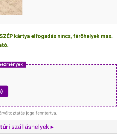
SZÉP kártya elfogadás nincs, férőhelyek max.
ató.
dvezmények
n)
árváltoztatás joga fenntartva.
túri
szálláshelyek ▸