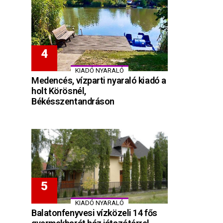
KIADÓ NYARALÓ
Medencés, vízparti nyaraló kiadó a
holt Körösnél,
Békésszentandráson
KIADÓ NYARALÓ
Balatonfenyvesi vízközeli 14 fős