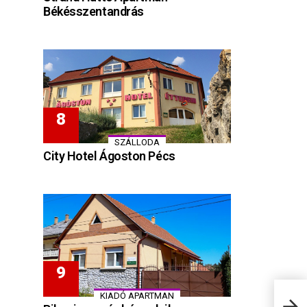
Békésszentandrás
SZÁLLODA
City Hotel Ágoston Pécs
KIADÓ APARTMAN
Nosz