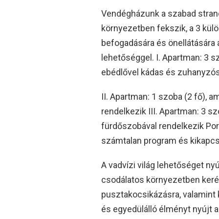
Vendégházunk a szabad strandt
környezetben fekszik, a 3 kül
befogadására és önellátására 
lehetőséggel. I. Apartman: 3 sz
ebédlővel kádas és zuhanyzós
II. Apartman: 1 szoba (2 fő),
rendelkezik III. Apartman: 3 s
fürdőszobával rendelkezik Por
számtalan program és kikapcso
A vadvízi világ lehetőséget nyú
csodálatos környezetben kerék
pusztakocsikázásra, valamint 
és egyedülálló élményt nyújt 