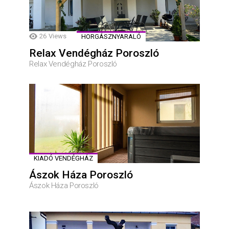
26
Views
HORGÁSZNYARALÓ
Relax Vendégház Poroszló
Relax Vendégház Poroszló
KIADÓ VENDÉGHÁZ
Ászok Háza Poroszló
Ászok Háza Poroszló