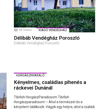
38
Views
KIADÓ VENDÉGHÁZ
Délibáb Vendégház Poroszló
Délibáb Vendégház Poroszló
HORGÁSZNYARALÓ
Kényelmes, családias pihenés a
ráckevei Dunánál
Tibifish HorgászParadicsom Tibifish
Horgászparadicsom – Ahol a természet és a
kényelem találkozik. Vágyik egy helyre, ahol a családi