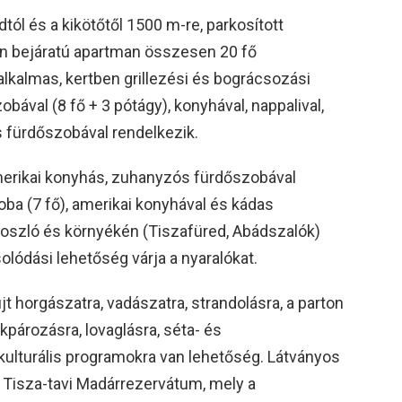
ól és a kikötőtől 1500 m-re, parkosított
ön bejáratú apartman összesen 20 fő
alkalmas, kertben grillezési és bográcsozási
obával (8 fő + 3 pótágy), konyhával, nappalival,
 fürdőszobával rendelkezik.
 amerikai konyhás, zuhanyzós fürdőszobával
zoba (7 fő), amerikai konyhával és kádas
oszló és környékén (Tiszafüred, Abádszalók)
lódási lehetőség várja a nyaralókat.
jt horgászatra, vadászatra, strandolásra, a parton
pározásra, lovaglásra, séta- és
kulturális programokra van lehetőség. Látványos
a Tisza-tavi Madárrezervátum, mely a