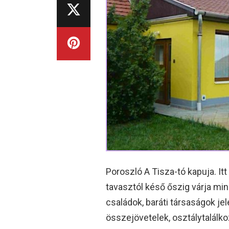
Poroszló A Tisza-tó kapuja. It
tavasztól késő őszig várja min
családok, baráti társaságok 
összejövetelek, osztálytalálko