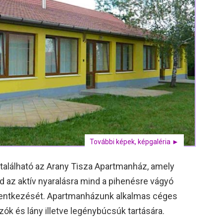
További képek, képgaléria ►
t található az Arany Tisza Apartmanház, amely
d az aktív nyaralásra mind a pihenésre vágyó
jelentkezését. Apartmanházunk alkalmas céges
zók és lány illetve legénybúcsúk tartására.