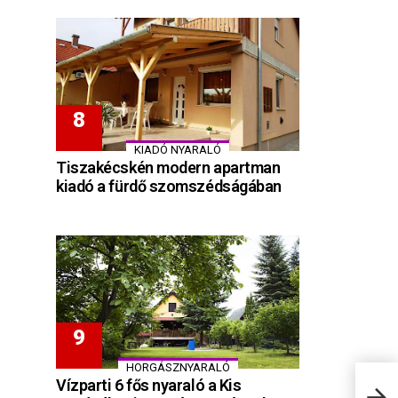
KIADÓ NYARALÓ
Tiszakécskén modern apartman
kiadó a fürdő szomszédságában
HORGÁSZNYARALÓ
Vízparti 6 fős nyaraló a Kis
Fóto