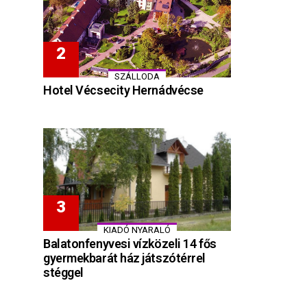
SZÁLLODA
Hotel Vécsecity Hernádvécse
KIADÓ NYARALÓ
Balatonfenyvesi vízközeli 14 fős
gyermekbarát ház játszótérrel
stéggel