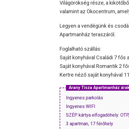
Világörökség része, a kikötőbő
valamint az Ökocentrum, amely
Legyen a vendégünk és csodálj
Apartmanház teraszáról.
Foglalható szállás:
Saját konyhával Családi 7 fős 
Saját konyhával Romantik 2 fő
Kertre néző saját konyhával 11
Arany Tisza Apartmanház ár
Ingyenes parkolás
Ingyenes WIFI
SZÉP kártya elfogadóhely: OT
3 apartman, 17 férőhely