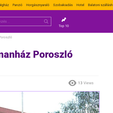
dégház
Panzió
Horgásznyaraló
Szobakiadás
Hotel
Balatoni szállásh
Top 10
Poroszló
manház Poroszló
13
Views