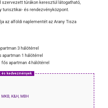
l szervezett túrákon keresztül látogatható,
 turisztikai- és rendezvényközpont.
a az alföldi naplementét az Arany Tisza
apartman 3 hálótérrel
s apartman 1 hálótérrel
 fős apartman 4 hálótérrel
ak és kedvezmények
P, MKB, K&H, MBH