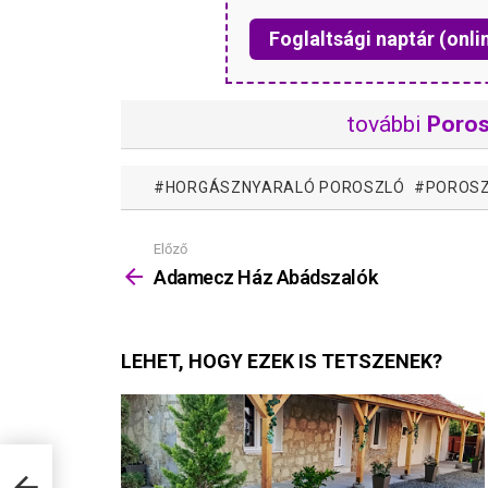
Foglaltsági naptár (onli
további
Poros
HORGÁSZNYARALÓ POROSZLÓ
POROS
Előző
Mutass
többet
Adamecz Ház Abádszalók
LEHET, HOGY EZEK IS TETSZENEK?