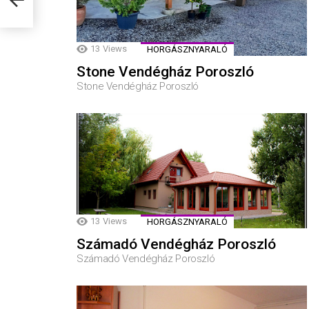
13
Views
HORGÁSZNYARALÓ
Stone Vendégház Poroszló
Stone Vendégház Poroszló
13
Views
HORGÁSZNYARALÓ
Számadó Vendégház Poroszló
Számadó Vendégház Poroszló