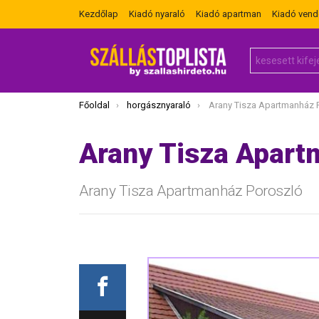
Kezdőlap
Kiadó nyaraló
Kiadó apartman
Kiadó ven
Search
for:
Itt vagy most:
Főoldal
horgásznyaraló
Arany Tisza Apartmanház 
Arany Tisza Apart
Arany Tisza Apartmanház Poroszló