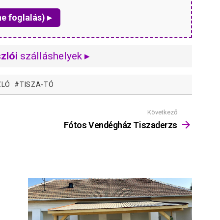
ne foglalás) ▸
zlói
szálláshelyek ▸
ZLÓ
TISZA-TÓ
Következő
Fótos Vendégház Tiszaderzs