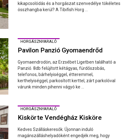
kikapcsolódás és a horgászat szenvedélye tökéletes
összhangba kerül? A Tibifish Horg ...
HORGÁSZNYARALÓ
Pavilon Panzió Gyomaendrőd
Gyomaendrodön, az Erzsébet Ligetben található a
Panzió. 8db felújított kétágyas, fürdőszobás,
telefonos, bárhelyiséggel, étteremmel,
kerthelyiséggel, parkosított kerttel, zárt parkolóval
várunk minden pihenni vágyó ke ...
HORGÁSZNYARALÓ
Kiskörte Vendégház Kisköre
Kedves Szálláskeresők. Újonnan induló
magánszálláshelyadóként engedjék meg, hogy