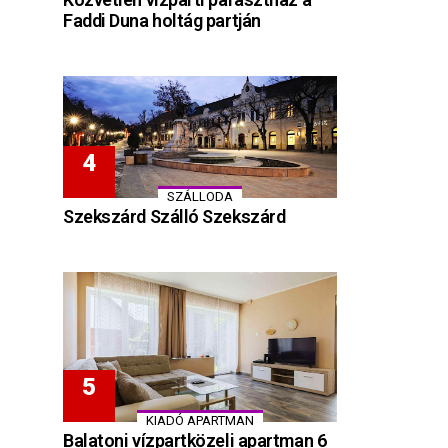
Faddi Duna holtág partján
SZÁLLODA
Szekszárd Szálló Szekszárd
KIADÓ APARTMAN
Balatoni vízpartközeli apartman 6