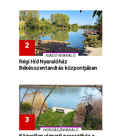
KIADÓ NYARALÓ
Régi Híd Nyaralóház
Békésszentandrás központjában
HORGÁSZNYARALÓ
Közvetlen vízparti parasztház a