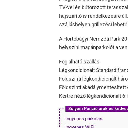
TV-vel és bútorozott terassza
hajszárító is rendelkezésre áll
szálláshelyen grillezési lehető
A Hortobágyi Nemzeti Park 20 
helyszíni magánparkolót a ve
Foglalható szállás:
Légkondicionált Standard fra
Földszinti légkondicionált há
Földszinti akadálymentesített
Kertre néző légkondicionált 6
Sulyom Panzió árak és kedv
Ingyenes parkolás
Ingyenes WIFI