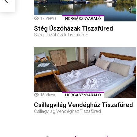
17
Views
HORGÁSZNYARALÓ
Stég Úszóházak Tiszafüred
Stég Úszóházak Tiszafüred
18
Views
HORGÁSZNYARALÓ
Csillagvilág Vendégház Tiszafüred
Csillagvilág Vendégház Tiszafüred