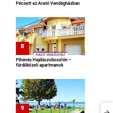
Pécsett az Arató Vendégházban
KIADÓ VENDÉGHÁZ
Pihenés Hajdúszoboszlón –
fürdőközeli apartmanok
Nádf