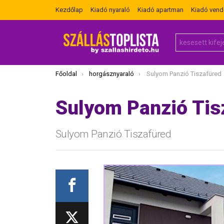
Kezdőlap
Kiadó nyaraló
Kiadó apartman
Kiadó ven
Search
for:
Itt vagy most:
Főoldal
horgásznyaraló
Sulyom Panzió Tiszafüred
Sulyom Panzió Tis
Sulyom Panzió Tiszafüred