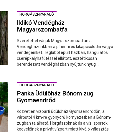
HORGÁSZNYARALÓ
Ildikó Vendégház
Magyarszombatfa
Szeretettel várjuk Magyarszombatfán a
Vendégházunkban a pihenni és kikapcsolódni vágyó
vendégeinket. Téglából épült házban, hangulatos
cserépkályhafűtéssel ellátott, esztétikusan
berendezett vendégházban nyújtunk nyug ...
HORGÁSZNYARALÓ
Panka Üdülőház Bónom zug
Gyomaendrőd
Közvetlen vízparti üdülőház Gyomaendrődön, a
várostól 4 km-re gyönyörű környezetben a Bónom-
zugban található. Horgászoknak és a vízi sportok
kedvelőinek a privát vízpart miatt kiváló választás.