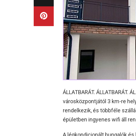
ÁLLATBARÁT. ÁLLATBARÁT. ÁLL
városközpontjától 3 km-re helye
rendelkezik, és többféle száll
épületben ingyenes wifi áll re
A légkondicionált bungalók és