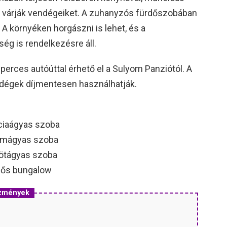
l várják vendégeiket. A zuhanyzós fürdőszobában
. A környéken horgászni is lehet, és a
ség is rendelkezésre áll.
perces autóúttal érhető el a Sulyom Panziótól. A
ndégek díjmentesen használhatják.
nciaágyas szoba
romágyas szoba
 ötágyas szoba
 fős bungalow
ezmények