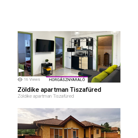
16
Views
HORGÁSZNYARALÓ
Zöldike apartman Tiszafüred
Zöldike apartman Tiszafüred