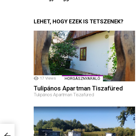
LEHET, HOGY EZEK IS TETSZENEK?
17
Views
HORGÁSZNYARALÓ
Tulipános Apartman Tiszafüred
Tulipános Apartman Tiszafüred
gy