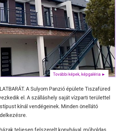
További képek, képgaléria ►
ATBARÁT. A Sulyom Panzió épülete Tiszafüred
zkedik el. A szálláshely saját vízparti területtel
ástípust kínál vendégeinek. Minden önellátó
ndelkezésre.
 házak teljesen felszerelt konyhával, műholdas