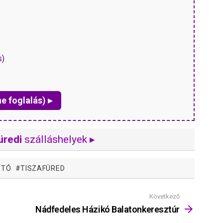
P
s)
ne foglalás) ▸
üredi
szálláshelyek ▸
-TÓ
TISZAFÜRED
Következő
Nádfedeles Házikó Balatonkeresztúr