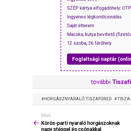
SZÉP kártya elfogadóhely: OT
Ingyenes légkondícionálás
Saját étterem
Macska, kutya bevihető (fizető
12 szoba, 36 férőhely
Foglaltsági naptár (onli
további
Tiszaf
HORGÁSZNYARALÓ TISZAFÜRED
TISZA
Előző
Mutass
többet
Körös-parti nyaraló horgászoknak
nagy stéggel és csónakkal