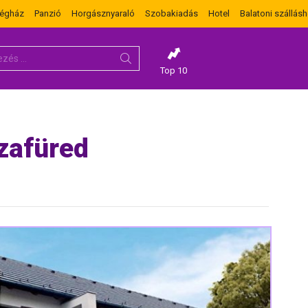
dégház
Panzió
Horgásznyaraló
Szobakiadás
Hotel
Balatoni szállásh
Top 10
zafüred