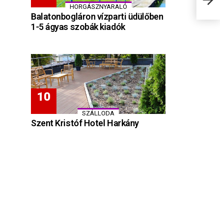
HORGÁSZNYARALÓ
Balatonbogláron vízparti üdülőben
1-5 ágyas szobák kiadók
SZÁLLODA
Szent Kristóf Hotel Harkány