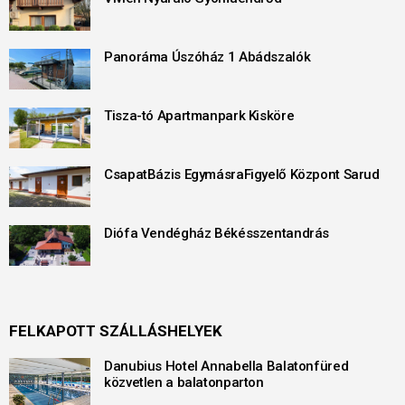
Panoráma Úszóház 1 Abádszalók
Tisza-tó Apartmanpark Kisköre
CsapatBázis EgymásraFigyelő Központ Sarud
Diófa Vendégház Békésszentandrás
FELKAPOTT SZÁLLÁSHELYEK
Danubius Hotel Annabella Balatonfüred
közvetlen a balatonparton