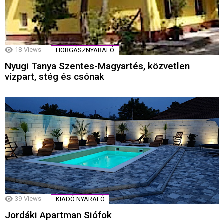
18
Views
HORGÁSZNYARALÓ
Nyugi Tanya Szentes-Magyartés, közvetlen
vízpart, stég és csónak
39
Views
KIADÓ NYARALÓ
Jordáki Apartman Siófok