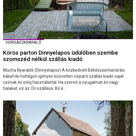
HORGÁSZNYARALÓ
Körös parton Dinnyelapos üdülőben szembe
szomszéd nélkül szállás kiadó
Mucha Nyaralók (Dinnyelapos) A közkedvelt Békésszentandrási
kákafoki holtágon igényes közvetlen vízparti szállás kiadó saját
csónak és stég használattal. Ha szereti a nyugalmat és nagy
halakat, ez az Ön szállása. Az é ...