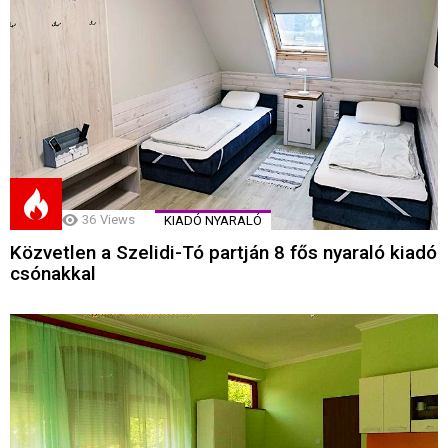
36
Views
KIADÓ NYARALÓ
Közvetlen a Szelidi-Tó partján 8 fős nyaraló kiadó
csónakkal