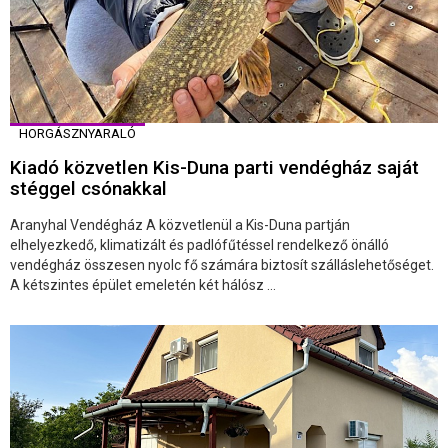
HORGÁSZNYARALÓ
Kiadó közvetlen Kis-Duna parti vendégház saját
stéggel csónakkal
Aranyhal Vendégház A közvetlenül a Kis-Duna partján
elhelyezkedő, klimatizált és padlófűtéssel rendelkező önálló
vendégház összesen nyolc fő számára biztosít szálláslehetőséget.
A kétszintes épület emeletén két hálósz ...