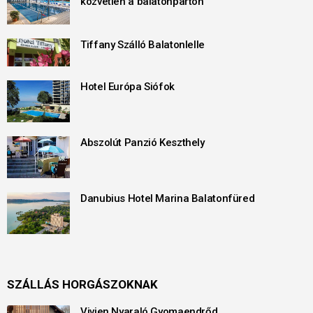
közvetlen a balatonparton
Tiffany Szálló Balatonlelle
Hotel Európa Siófok
Abszolút Panzió Keszthely
Danubius Hotel Marina Balatonfüred
SZÁLLÁS HORGÁSZOKNAK
Vivien Nyaraló Gyomaendrőd