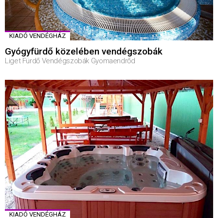
KIADÓ VENDÉGHÁZ
Gyógyfürdő közelében vendégszobák
Liget Fürdő Vendégszobák Gyomaendrőd
KIADÓ VENDÉGHÁZ