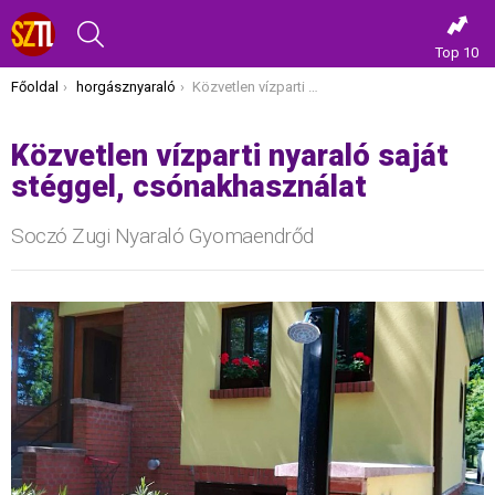
KERESÉS
Top 10
Itt vagy most:
Főoldal
horgásznyaraló
Közvetlen vízparti nyaraló saját stéggel, csónakhasználat
Közvetlen vízparti nyaraló saját
stéggel, csónakhasználat
Soczó Zugi Nyaraló Gyomaendrőd