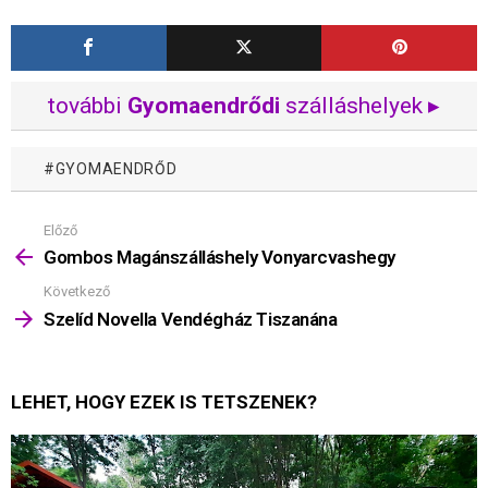
további
Gyomaendrődi
szálláshelyek ▸
GYOMAENDRŐD
Előző
Mutass
többet
Gombos Magánszálláshely Vonyarcvashegy
Következő
Szelíd Novella Vendégház Tiszanána
LEHET, HOGY EZEK IS TETSZENEK?