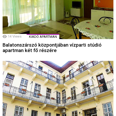
14
Views
KIADÓ APARTMAN
Balatonszárszó központjában vízparti stúdió
apartman két fő részére