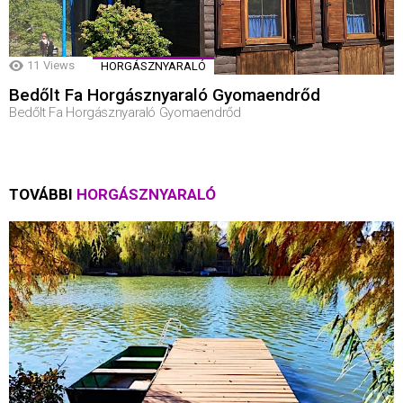
11
Views
HORGÁSZNYARALÓ
Bedőlt Fa Horgásznyaraló Gyomaendrőd
Bedőlt Fa Horgásznyaraló Gyomaendrőd
TOVÁBBI
HORGÁSZNYARALÓ