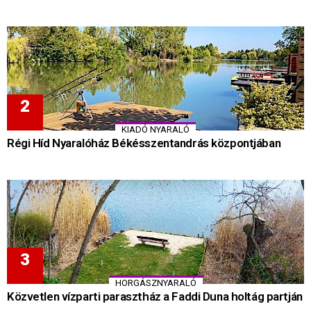
KIADÓ NYARALÓ
Régi Híd Nyaralóház Békésszentandrás központjában
HORGÁSZNYARALÓ
Közvetlen vízparti parasztház a Faddi Duna holtág partján