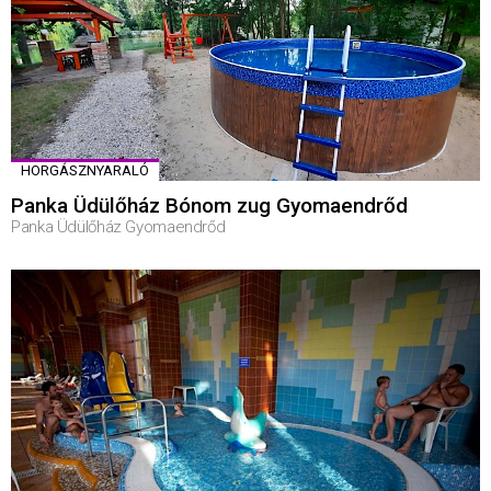
HORGÁSZNYARALÓ
Panka Üdülőház Bónom zug Gyomaendrőd
Panka Üdülőház Gyomaendrőd