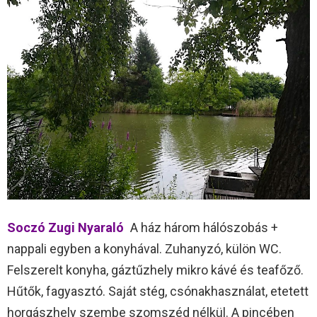
Soczó Zugi Nyaraló
A ház három hálószobás +
nappali egyben a konyhával. Zuhanyzó, külön WC.
Felszerelt konyha, gáztűzhely mikro kávé és teafőző.
Hűtők, fagyasztó. Saját stég, csónakhasználat, etetett
horgászhely szembe szomszéd nélkül. A pincében