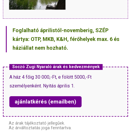
Foglalható áprilistól-novemberig, SZÉP
kártya: OTP, MKB, K&H, férőhelyek max. 6 és
háziállat nem hozható.
Soczó Zugi Nyaraló árak és kedvezmények
A ház 4 főig 30 000,-Ft, e fölött 5000,-Ft
személyenként. Nyitás április 1.
ajánlatkérés (emailben)
Az árak tájékoztató jellegűek.
Az árváltoztatás joga fenntartva.