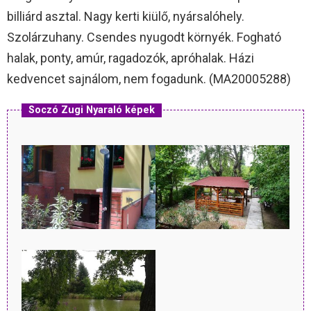
billiárd asztal. Nagy kerti kiülő, nyársalóhely.
Szolárzuhany. Csendes nyugodt környék. Fogható
halak, ponty, amúr, ragadozók, apróhalak. Házi
kedvencet sajnálom, nem fogadunk. (MA20005288)
Soczó Zugi Nyaraló képek