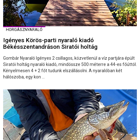
HORGÁSZNYARALÓ
Igényes Körös-parti nyaraló kiadó
Békésszentandráson Siratói holtág
Gombár Nyaraló Igényes 2 csillagos, közvetlenül a víz partjára épült
Siratói holtág nyaraló kiadó, mindössze 500 méterre a 44-es főúttól.
Kényelmesen 4 + 2 főt tudunk elszállásolni. A nyaralóban két
hálószoba, egy kon ...