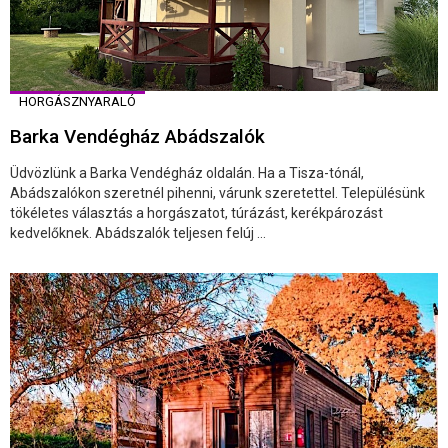
HORGÁSZNYARALÓ
Barka Vendégház Abádszalók
Üdvözlünk a Barka Vendégház oldalán. Ha a Tisza-tónál,
Abádszalókon szeretnél pihenni, várunk szeretettel. Településünk
tökéletes választás a horgászatot, túrázást, kerékpározást
kedvelőknek. Abádszalók teljesen felúj ...