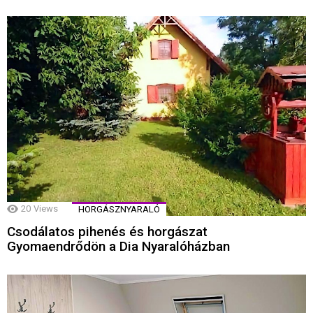
20
Views
HORGÁSZNYARALÓ
Csodálatos pihenés és horgászat
Gyomaendrődön a Dia Nyaralóházban