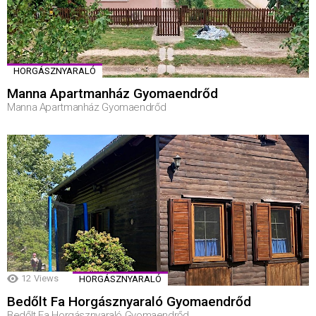
HORGÁSZNYARALÓ
Manna Apartmanház Gyomaendrőd
Manna Apartmanház Gyomaendrőd
12
Views
HORGÁSZNYARALÓ
Bedőlt Fa Horgásznyaraló Gyomaendrőd
Bedőlt Fa Horgásznyaraló Gyomaendrőd