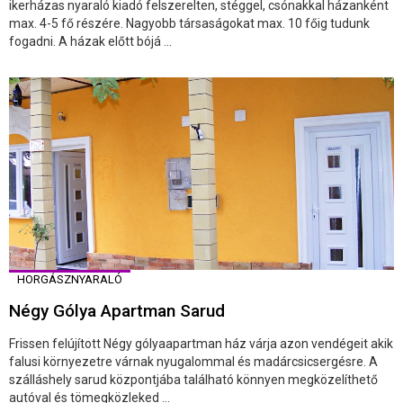
ikerházas nyaraló kiadó felszerelten, stéggel, csónakkal házanként
max. 4-5 fő részére. Nagyobb társaságokat max. 10 főig tudunk
fogadni. A házak előtt bójá ...
HORGÁSZNYARALÓ
Négy Gólya Apartman Sarud
Frissen felújított Négy gólyaapartman ház várja azon vendégeit akik
falusi környezetre várnak nyugalommal és madárcsicsergésre. A
szálláshely sarud központjába található könnyen megközelíthető
autóval és tömegközleked ...