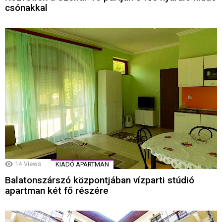
csónakkal
14
Views
KIADÓ APARTMAN
Balatonszárszó központjában vízparti stúdió
apartman két fő részére