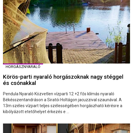
HORGÁSZNYARALÓ
Körös-parti nyaraló horgászoknak nagy stéggel
és csónakkal
Pendula Nyaraló Közvetlen vízparti 12 +2 fős klímás nyaraló
Békésszentandráson a Siratói Holtágon jacuzzival szaunával. A
13m széles vízpart teljes szélességében horgászható kérésre a
kibólyázott etetőhelyet érkezés e ...