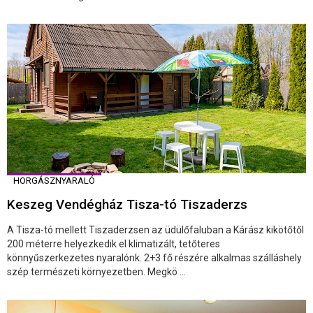
HORGÁSZNYARALÓ
Keszeg Vendégház Tisza-tó Tiszaderzs
A Tisza-tó mellett Tiszaderzsen az üdülőfaluban a Kárász kikötőtől
200 méterre helyezkedik el klimatizált, tetőteres
könnyűszerkezetes nyaralónk. 2+3 fő részére alkalmas szálláshely
szép természeti környezetben. Megkö ...