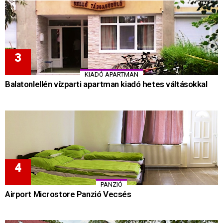
KIADÓ APARTMAN
Balatonlellén vízparti apartman kiadó hetes váltásokkal
PANZIÓ
Airport Microstore Panzió Vecsés