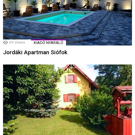
39
Views
KIADÓ NYARALÓ
Jordáki Apartman Siófok