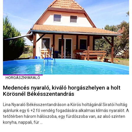
HORGÁSZNYARALÓ
Medencés nyaraló, kiváló horgászhelyen a holt
Körösnél Békésszentandrás
Lina Nyaraló Békésszentandráson a Körös holtágánál Siratói holtág
ajánlunk egy 6 +2 fő vendég fogadására alkalmas klímás nyaralót. A
tetőtérben három hálószoba, egy fürdőszoba van, az alsó szinten
konyha, nappali, für ...