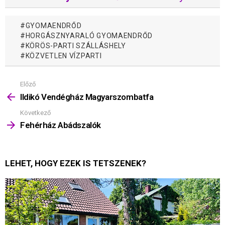
GYOMAENDRŐD
HORGÁSZNYARALÓ GYOMAENDRŐD
KÖRÖS-PARTI SZÁLLÁSHELY
KÖZVETLEN VÍZPARTI
Előző
Mutass
többet
Ildikó Vendégház Magyarszombatfa
Következő
Fehérház Abádszalók
LEHET, HOGY EZEK IS TETSZENEK?