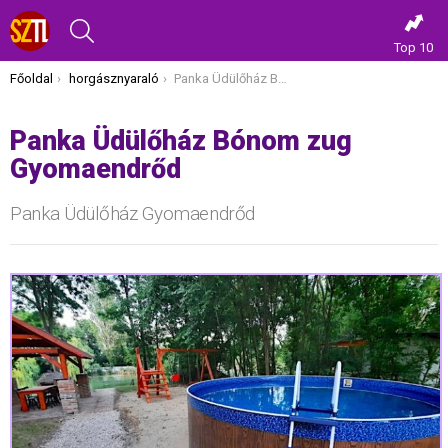
KERESÉS
Top 10
Itt vagy most:
Főoldal
horgásznyaraló
Panka Üdülőház Bónom zug Gyomaendrőd
Panka Üdülőház Bónom zug
Gyomaendrőd
Panka Üdülőház Gyomaendrőd