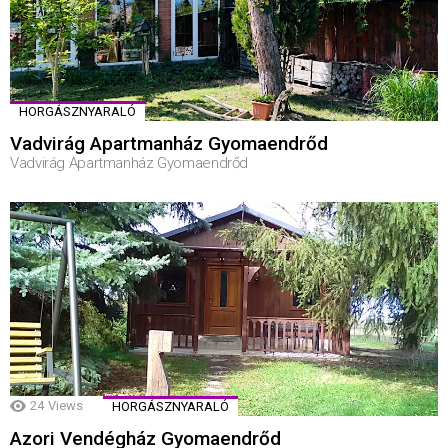
HORGÁSZNYARALÓ
Vadvirág Apartmanház Gyomaendrőd
Vadvirág Apartmanház Gyomaendrőd
24
Views
HORGÁSZNYARALÓ
Azori Vendégház Gyomaendrőd