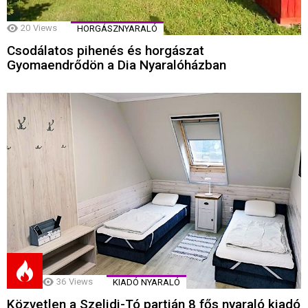
20
Views
HORGÁSZNYARALÓ
Csodálatos pihenés és horgászat
Gyomaendrődön a Dia Nyaralóházban
36
Views
KIADÓ NYARALÓ
Közvetlen a Szelidi-Tó partján 8 fős nyaraló kiadó