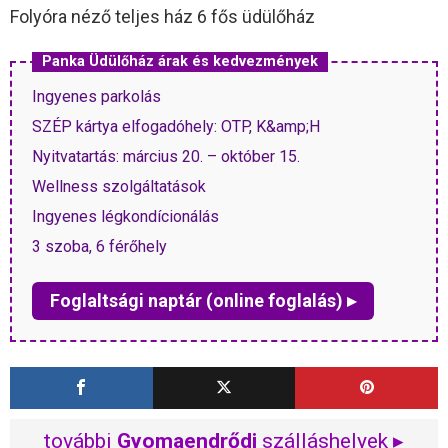
Folyóra néző teljes ház 6 fős üdülőház
Panka Üdülőház árak és kedvezmények
Ingyenes parkolás
SZÉP kártya elfogadóhely: OTP, K&amp;H
Nyitvatartás: március 20. – október 15.
Wellness szolgáltatások
Ingyenes légkondícionálás
3 szoba, 6 férőhely
Foglaltsági naptár (online foglalás) ▸
további
Gyomaendrődi
szálláshelyek ▸