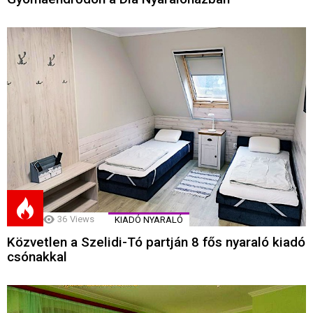
36
Views
KIADÓ NYARALÓ
Közvetlen a Szelidi-Tó partján 8 fős nyaraló kiadó
csónakkal