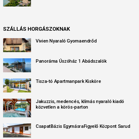
SZÁLLÁS HORGÁSZOKNAK
Vivien Nyaraló Gyomaendrőd
Panoráma Úszóház 1 Abádszalók
Tisza-tó Apartmanpark Kisköre
Jakuzzis, medencés, klímás nyaraló kiadó
közvetlen a körös-parton
CsapatBázis EgymásraFigyelő Központ Sarud