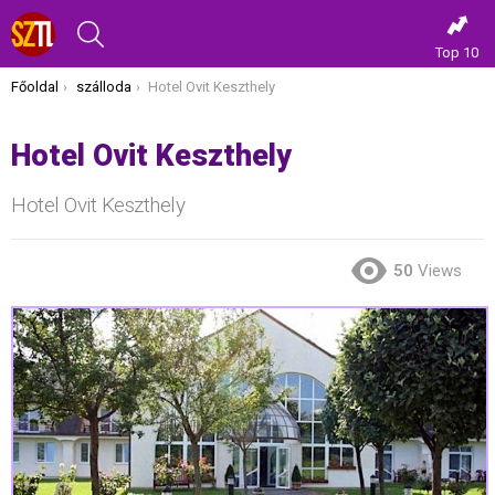
KERESÉS
Top 10
Itt vagy most:
Főoldal
szálloda
Hotel Ovit Keszthely
Hotel Ovit Keszthely
Hotel Ovit Keszthely
50
Views