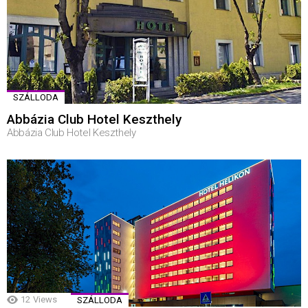
SZÁLLODA
Abbázia Club Hotel Keszthely
Abbázia Club Hotel Keszthely
12
Views
SZÁLLODA