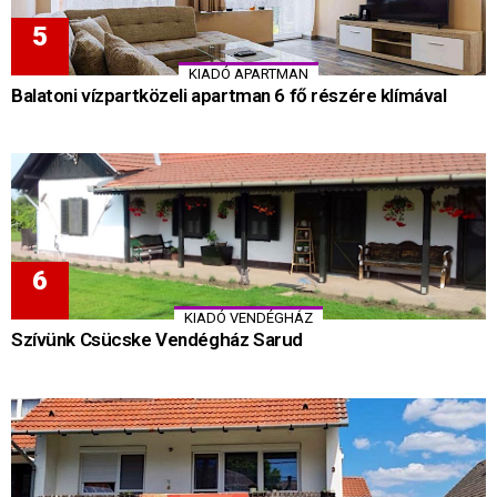
KIADÓ APARTMAN
Balatoni vízpartközeli apartman 6 fő részére klímával
KIADÓ VENDÉGHÁZ
Szívünk Csücske Vendégház Sarud