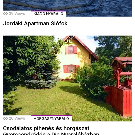
39
Views
KIADÓ NYARALÓ
Jordáki Apartman Siófok
20
Views
HORGÁSZNYARALÓ
Csodálatos pihenés és horgászat
Gyomaendrődön a Dia Nyaralóházban