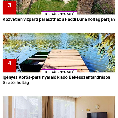
HORGÁSZNYARALÓ
Közvetlen vízparti parasztház a Faddi Duna holtág partján
HORGÁSZNYARALÓ
Igényes Körös-parti nyaraló kiadó Békésszentandráson
Siratói holtág