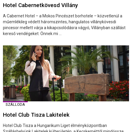
Hotel Cabernetkövesd Villány
A Cabernet Hotel – a Mokos Pincészet borhotele – közvetlenül a
műemlékileg védett háromszintes, hangulatos villánykövesdi
pincesor mellett várja a kikapcsolódásra vágyó, Villányban szállást
kereső vendégeket. Önnek mi ...
SZÁLLODA
Hotel Club Tisza Lakitelek
Hotel Club Tisza a Hungarikum Liget élményközpontban
Szálláshelyünk Lakitelek külterületén, a Kecskeméttől mindössze