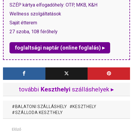
SZÉP kártya elfogadóhely: OTP, MKB, K&H
Wellness szolgáltatások
Saját étterem
27 szoba, 108 férőhely
foglaltsági naptár (online foglalás) ▸
további
Keszthelyi
szálláshelyek ▸
BALATONI SZÁLLÁSHELY
KESZTHELY
SZÁLLODA KESZTHELY
Előző
Mutass