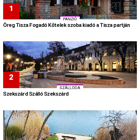
PANZIÓ
Öreg Tisza Fogadó Kőtelek szoba kiadó a Tisza partján
SZÁLLODA
Szekszárd Szálló Szekszárd