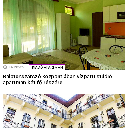
14
Views
KIADÓ APARTMAN
Balatonszárszó központjában vízparti stúdió
apartman két fő részére