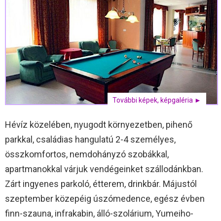
További képek, képgaléria ►
Hévíz közelében, nyugodt környezetben, pihenő
parkkal, családias hangulatú 2-4 személyes,
összkomfortos, nemdohányzó szobákkal,
apartmanokkal várjuk vendégeinket szállodánkban.
Zárt ingyenes parkoló, étterem, drinkbár. Májustól
szeptember közepéig úszómedence, egész évben
finn-szauna, infrakabin, álló-szolárium, Yumeiho-