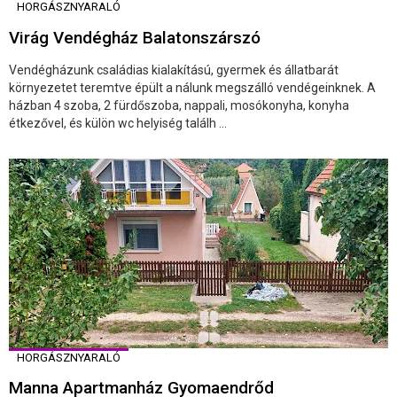
HORGÁSZNYARALÓ
Virág Vendégház Balatonszárszó
Vendégházunk családias kialakítású, gyermek és állatbarát
környezetet teremtve épült a nálunk megszálló vendégeinknek. A
házban 4 szoba, 2 fürdőszoba, nappali, mosókonyha, konyha
étkezővel, és külön wc helyiség találh ...
HORGÁSZNYARALÓ
Manna Apartmanház Gyomaendrőd