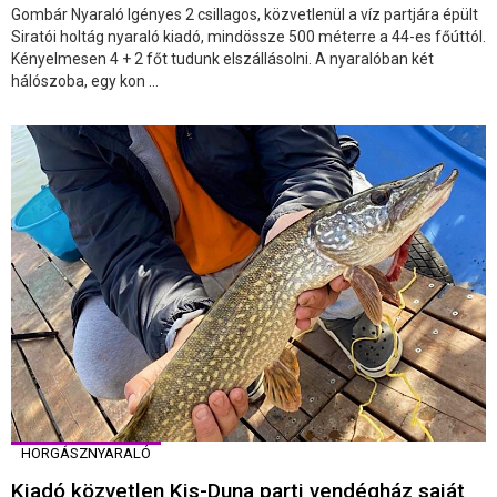
Gombár Nyaraló Igényes 2 csillagos, közvetlenül a víz partjára épült
Siratói holtág nyaraló kiadó, mindössze 500 méterre a 44-es főúttól.
Kényelmesen 4 + 2 főt tudunk elszállásolni. A nyaralóban két
hálószoba, egy kon ...
HORGÁSZNYARALÓ
Kiadó közvetlen Kis-Duna parti vendégház saját