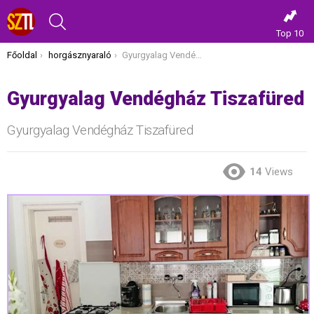
KERESÉS
Top 10
Itt vagy most:
Főoldal
horgásznyaraló
Gyurgyalag Vendégház Tiszafüred
Gyurgyalag Vendégház Tiszafüred
Gyurgyalag Vendégház Tiszafüred
14
Views