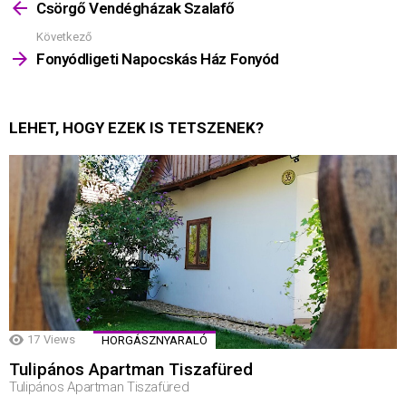
többet
Csörgő Vendégházak Szalafő
Következő
Fonyódligeti Napocskás Ház Fonyód
LEHET, HOGY EZEK IS TETSZENEK?
17
Views
HORGÁSZNYARALÓ
Tulipános Apartman Tiszafüred
Tulipános Apartman Tiszafüred