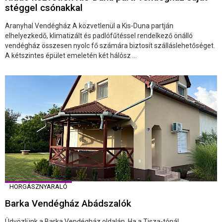
stéggel csónakkal
Aranyhal Vendégház A közvetlenül a Kis-Duna partján
elhelyezkedő, klimatizált és padlófűtéssel rendelkező önálló
vendégház összesen nyolc fő számára biztosít szálláslehetőséget.
A kétszintes épület emeletén két hálósz ...
HORGÁSZNYARALÓ
Barka Vendégház Abádszalók
Üdvözlünk a Barka Vendégház oldalán. Ha a Tisza-tónál,