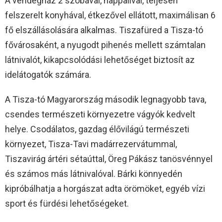
A vendégház 2 szobával, nappalival, teljesen
felszerelt konyhával, étkezővel ellátott, maximálisan 6
fő elszállásolására alkalmas. Tiszafüred a Tisza-tó
fővárosaként, a nyugodt pihenés mellett számtalan
látnivalót, kikapcsolódási lehetőséget biztosít az
idelátogatók számára.
A Tisza-tó Magyarország második legnagyobb tava,
csendes természeti környezetre vágyók kedvelt
helye. Csodálatos, gazdag élővilágú természeti
környezet, Tisza-Tavi madárrezervátummal,
Tiszavirág ártéri sétaúttal, Öreg Pákász tanösvénnyel
és számos más látnivalóval. Bárki könnyedén
kipróbálhatja a horgászat adta örömöket, egyéb vízi
sport és fürdési lehetőségeket.