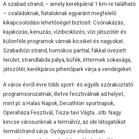
A szabad strand, – amely kerékpárral 1 km-re található
– családoknak, fiataloknak egyaránt megfelelő
kikapcsolódási lehetőséget biztosít. Csónakázás,
kajakozás, kenuzás, vízibiciklizés, vízi játszótér és
különféle programok várnak kicsiket és nagyokat.
Szabadvízi strand, homokos parttal, fákkal övezett
terület, strandlabda pálya, büfék, éttermek sokasága,
játszótér, kerékpáros pihenőpark várja a vendégeket.
A város évről évre több sport- és egyéb szórakoztató
programsorozatnak, illetve fesztiválnak ad helyet,
mint pl. a Halas Napok, Decathlon sportnapok,
Operaháza Fesztivál, Tisza-tavi Vágta…stb. Nagy
kincse városunknak a termálvíz, az ide látogatókat
termálstrand várja. Gyógyvize elsősorban