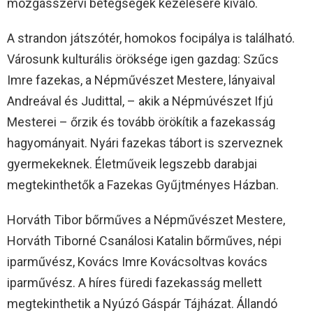
mozgásszervi betegségek kezelésére kiváló.
A strandon játszótér, homokos focipálya is található.
Városunk kulturális öröksége igen gazdag: Szűcs
Imre fazekas, a Népművészet Mestere, lányaival
Andreával és Judittal, – akik a Népmúvészet Ifjú
Mesterei – őrzik és tovább örökítik a fazekasság
hagyományait. Nyári fazekas tábort is szerveznek
gyermekeknek. Életműveik legszebb darabjai
megtekinthetők a Fazekas Gyűjtményes Házban.
Horváth Tibor bőrműves a Népművészet Mestere,
Horváth Tiborné Csanálosi Katalin bőrműves, népi
iparművész, Kovács Imre Kovácsoltvas kovács
iparművész. A híres füredi fazekasság mellett
megtekinthetik a Nyúzó Gáspár Tájházat. Állandó