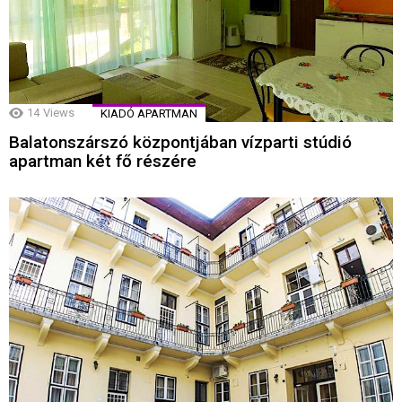
14
Views
KIADÓ APARTMAN
Balatonszárszó központjában vízparti stúdió
apartman két fő részére