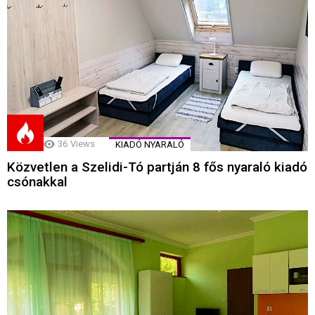
36
Views
KIADÓ NYARALÓ
Közvetlen a Szelidi-Tó partján 8 fős nyaraló kiadó
csónakkal