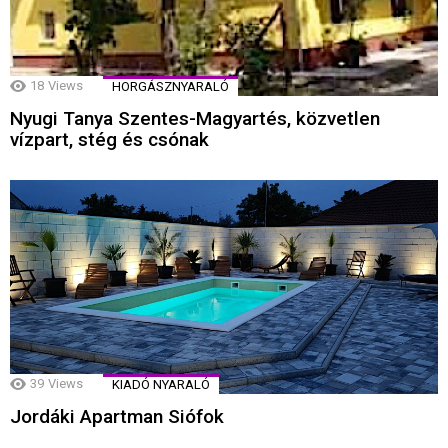
18
Views
HORGÁSZNYARALÓ
Nyugi Tanya Szentes-Magyartés, közvetlen
vízpart, stég és csónak
39
Views
KIADÓ NYARALÓ
Jordáki Apartman Siófok