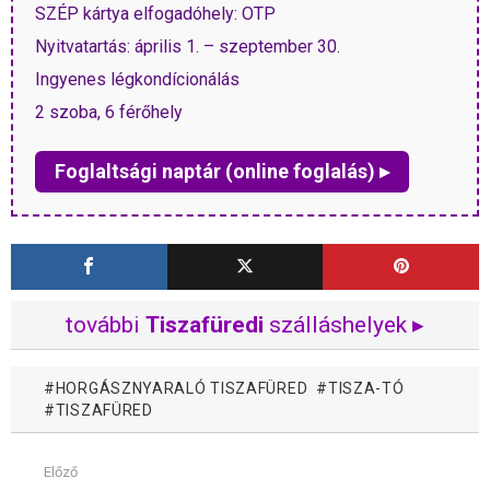
SZÉP kártya elfogadóhely: OTP
Nyitvatartás: április 1. – szeptember 30.
Ingyenes légkondícionálás
2 szoba, 6 férőhely
Foglaltsági naptár (online foglalás) ▸
további
Tiszafüredi
szálláshelyek ▸
HORGÁSZNYARALÓ TISZAFÜRED
TISZA-TÓ
TISZAFÜRED
Előző
Mutass