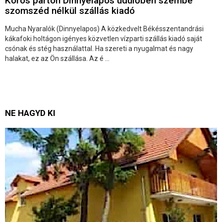
Körös parton Dinnyelapos üdülőben szembe
szomszéd nélkül szállás kiadó
Mucha Nyaralók (Dinnyelapos) A közkedvelt Békésszentandrási
kákafoki holtágon igényes közvetlen vízparti szállás kiadó saját
csónak és stég használattal. Ha szereti a nyugalmat és nagy
halakat, ez az Ön szállása. Az é ...
NE HAGYD KI