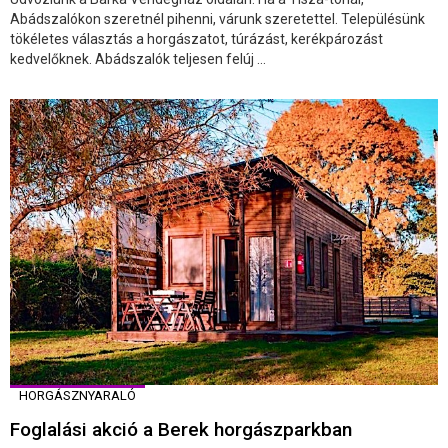
Abádszalókon szeretnél pihenni, várunk szeretettel. Településünk
tökéletes választás a horgászatot, túrázást, kerékpározást
kedvelőknek. Abádszalók teljesen felúj ...
HORGÁSZNYARALÓ
Foglalási akció a Berek horgászparkban