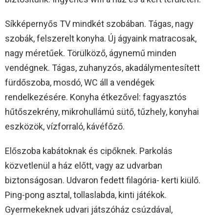
Síkképernyős TV mindkét szobában. Tágas, nagy
szobák, felszerelt konyha. Új ágyaink matracosak,
nagy méretűek. Törülköző, ágynemű minden
vendégnek. Tágas, zuhanyzós, akadálymentesített
fürdőszoba, mosdó, WC áll a vendégek
rendelkezésére. Konyha étkezővel: fagyasztós
hűtőszekrény, mikrohullámú sütő, tűzhely, konyhai
eszközök, vízforraló, kávéfőző.
Előszoba kabátoknak és cipőknek. Parkolás
közvetlenül a ház előtt, vagy az udvarban
biztonságosan. Udvaron fedett filagória- kerti kiülő.
Ping-pong asztal, tollaslabda, kinti játékok.
Gyermekeknek udvari játszóház csúzdával,