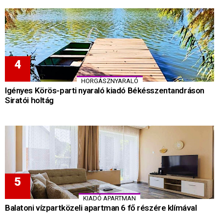
HORGÁSZNYARALÓ
Igényes Körös-parti nyaraló kiadó Békésszentandráson
Siratói holtág
KIADÓ APARTMAN
Balatoni vízpartközeli apartman 6 fő részére klímával