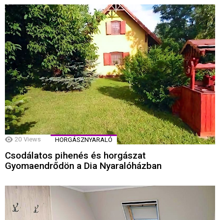
20
Views
HORGÁSZNYARALÓ
Csodálatos pihenés és horgászat
Gyomaendrődön a Dia Nyaralóházban