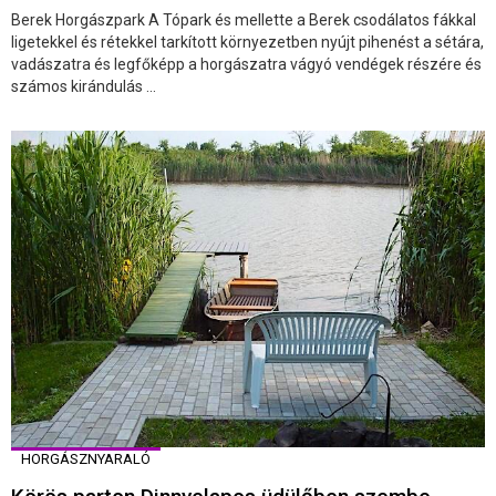
Berek Horgászpark A Tópark és mellette a Berek csodálatos fákkal
ligetekkel és rétekkel tarkított környezetben nyújt pihenést a sétára,
vadászatra és legfőképp a horgászatra vágyó vendégek részére és
számos kirándulás ...
HORGÁSZNYARALÓ