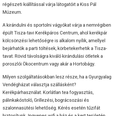
régészeti kiállítással várja látogatóit a Kiss Pál
Múzeum.
A kirándulni és sportolni vágyókat várja a nemrégiben
épült Tisza-tavi Kerékpáros Centrum, ahol kerékpár
kölcsönzési lehetőségre is alkalom nyílik, amellyel
bejárhatók a parti töltések, körbetekerhetik a Tisza-
tavat. Rövid távolságra kiváló kirándulási ötletek a
poroszlói Ökocentrum vagy akár a Hortobágy.
Milyen szolgáltatásokban lesz része, ha a Gyurgyalag
Vendégházat választja szállásként?
Kerékpárhasználat. Korlátlan tea fogyasztás,
pálinkakóstoló, Grillezési, bográcsozási és
szalonnasütési lehetőség. Kérés esetén tűzifát
biztosítunk. Ingyenes wifi a ház és a kert területén.