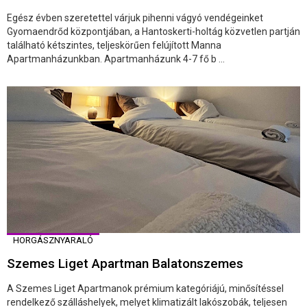
Egész évben szeretettel várjuk pihenni vágyó vendégeinket
Gyomaendrőd központjában, a Hantoskerti-holtág közvetlen partján
található kétszintes, teljeskörűen felújított Manna
Apartmanházunkban. Apartmanházunk 4-7 fő b ...
HORGÁSZNYARALÓ
Szemes Liget Apartman Balatonszemes
A Szemes Liget Apartmanok prémium kategóriájú, minősítéssel
rendelkező szálláshelyek, melyet klimatizált lakószobák, teljesen