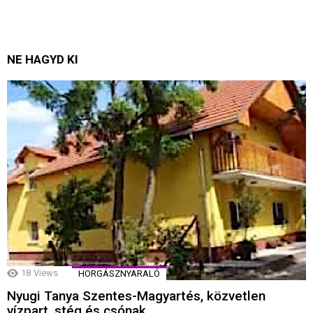
NE HAGYD KI
18
Views
HORGÁSZNYARALÓ
Nyugi Tanya Szentes-Magyartés, közvetlen
vízpart, stég és csónak