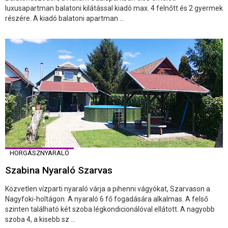
luxusapartman balatoni kilátással kiadó max. 4 felnőtt és 2 gyermek
részére. A kiadó balatoni apartman ...
HORGÁSZNYARALÓ
Szabina Nyaraló Szarvas
️Közvetlen vízparti nyaraló várja a pihenni vágyókat, Szarvason a
Nagyfoki-holtágon. A nyaraló 6 fő fogadására alkalmas. ️A felső
szinten található két szoba légkondicionálóval ellátott. A nagyobb
szoba 4, a kisebb sz ...