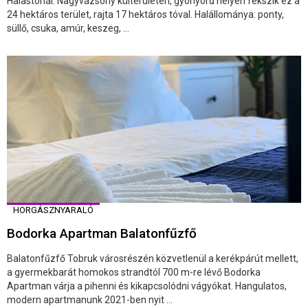
Halastónál. Nagyvázsony külterületén, gyönyörű helyen fekszik ez a
24 hektáros terület, rajta 17 hektáros tóval. Halállománya: ponty,
süllő, csuka, amúr, keszeg, ...
HORGÁSZNYARALÓ
Bodorka Apartman Balatonfűzfő
Balatonfűzfő Tobruk városrészén közvetlenül a kerékpárút mellett,
a gyermekbarát homokos strandtól 700 m-re lévő Bodorka
Apartman várja a pihenni és kikapcsolódni vágyókat. Hangulatos,
modern apartmanunk 2021-ben nyit ...