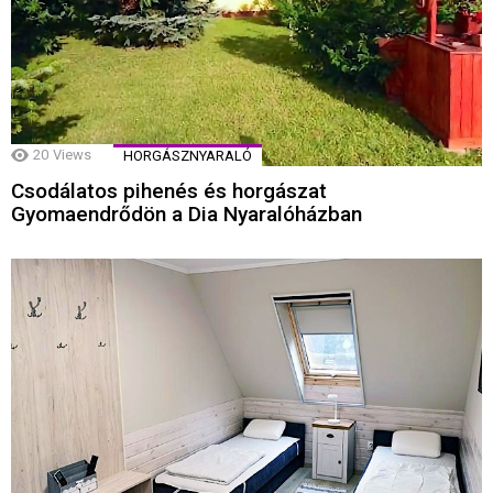
20
Views
HORGÁSZNYARALÓ
Csodálatos pihenés és horgászat
Gyomaendrődön a Dia Nyaralóházban