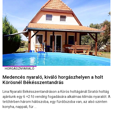
HORGÁSZNYARALÓ
Medencés nyaraló, kiváló horgászhelyen a holt
Körösnél Békésszentandrás
Lina Nyaraló Békésszentandráson a Körös holtágánál Siratói holtág
ajánlunk egy 6 +2 fő vendég fogadására alkalmas klímás nyaralót. A
tetőtérben három hálószoba, egy fürdőszoba van, az alsó szinten
konyha, nappali, für ...