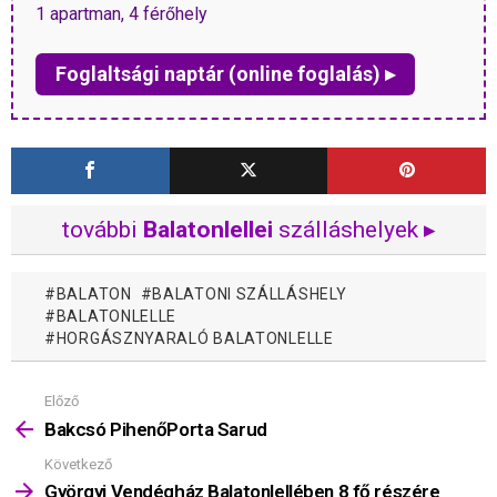
1 apartman, 4 férőhely
Foglaltsági naptár (online foglalás) ▸
további
Balatonlellei
szálláshelyek ▸
BALATON
BALATONI SZÁLLÁSHELY
BALATONLELLE
HORGÁSZNYARALÓ BALATONLELLE
Előző
Mutass
többet
Bakcsó PihenőPorta Sarud
Következő
Györgyi Vendégház Balatonlellében 8 fő részére