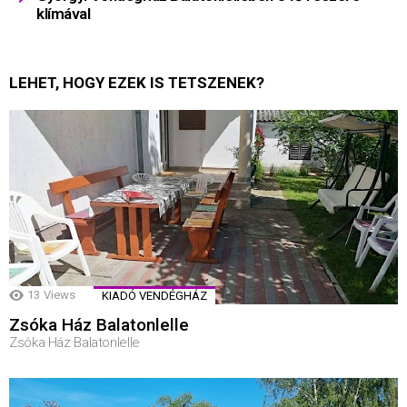
klímával
LEHET, HOGY EZEK IS TETSZENEK?
13
Views
KIADÓ VENDÉGHÁZ
Zsóka Ház Balatonlelle
Zsóka Ház Balatonlelle