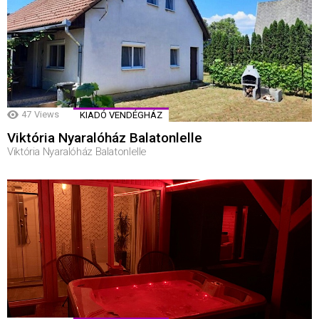
47
Views
KIADÓ VENDÉGHÁZ
Viktória Nyaralóház Balatonlelle
Viktória Nyaralóház Balatonlelle