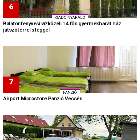
KIADÓ NYARALÓ
Balatonfenyvesi vízközeli 14 fős gyermekbarát ház
játszótérrel stéggel
PANZIÓ
Airport Microstore Panzió Vecsés