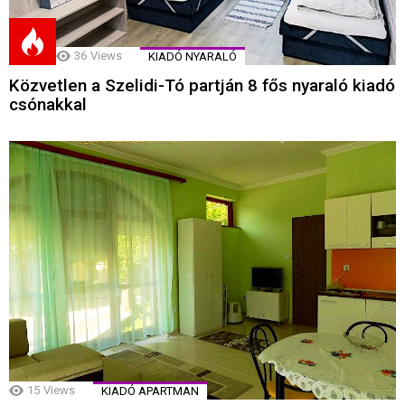
36
Views
KIADÓ NYARALÓ
Közvetlen a Szelidi-Tó partján 8 fős nyaraló kiadó
csónakkal
15
Views
KIADÓ APARTMAN