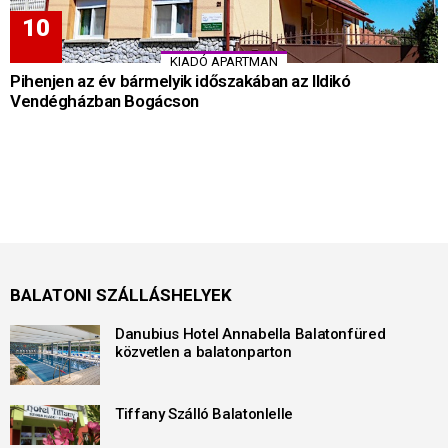
KIADÓ APARTMAN
Pihenjen az év bármelyik időszakában az Ildikó
Vendégházban Bogácson
BALATONI SZÁLLÁSHELYEK
Danubius Hotel Annabella Balatonfüred
közvetlen a balatonparton
Tiffany Szálló Balatonlelle