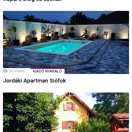
39
Views
KIADÓ NYARALÓ
Jordáki Apartman Siófok