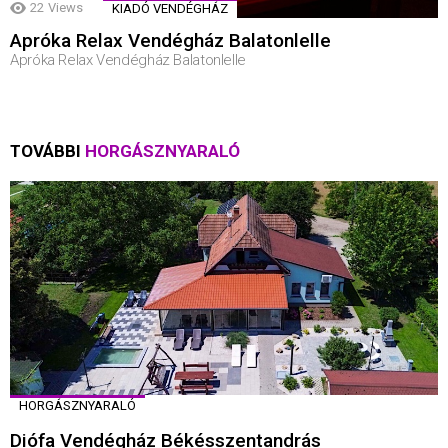
22
Views
KIADÓ VENDÉGHÁZ
Apróka Relax Vendégház Balatonlelle
Apróka Relax Vendégház Balatonlelle
TOVÁBBI
HORGÁSZNYARALÓ
HORGÁSZNYARALÓ
Diófa Vendégház Békésszentandrás