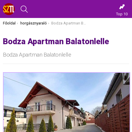
KERESÉS
Top 10
Itt vagy most:
Főoldal
horgásznyaraló
Bodza Apartman Balatonlelle
Bodza Apartman Balatonlelle
Bodza Apartman Balatonlelle