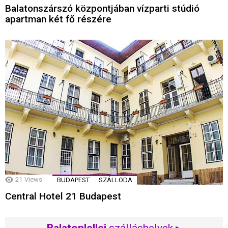
Balatonszárszó központjában vízparti stúdió
apartman két fő részére
21
Views
BUDAPEST
SZÁLLODA
Central Hotel 21 Budapest