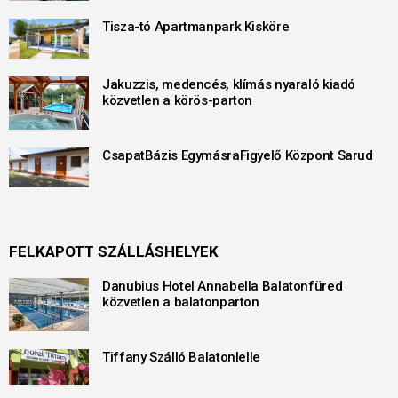
Tisza-tó Apartmanpark Kisköre
Jakuzzis, medencés, klímás nyaraló kiadó
közvetlen a körös-parton
CsapatBázis EgymásraFigyelő Központ Sarud
FELKAPOTT SZÁLLÁSHELYEK
Danubius Hotel Annabella Balatonfüred
közvetlen a balatonparton
Tiffany Szálló Balatonlelle