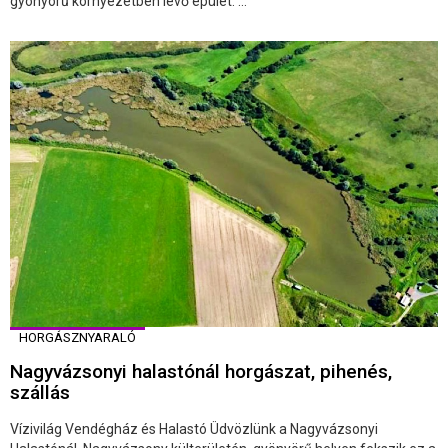
gyönyörű környezetben lévő épület. ...
HORGÁSZNYARALÓ
Nagyvázsonyi halastónál horgászat, pihenés,
szállás
Vízivilág Vendégház és Halastó Üdvözlünk a Nagyvázsonyi