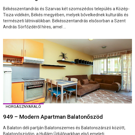
Békésszentandrás és Szarvas két szomszédos település a Közép-
Tisza vidékén, Békés megyében, melyek bővelkednek kulturális és
természeti látnivalókban. Békésszentandrás elsősorban a Szent
András Sörfőzdéről híres, amel ...
HORGÁSZNYARALÓ
949 – Modern Apartman Balatonőszöd
A Balaton déli partján Balatonszemes és Balatonszárszó között,
Balatonőszödön, a Hullám Üdülőparkban első emeleti