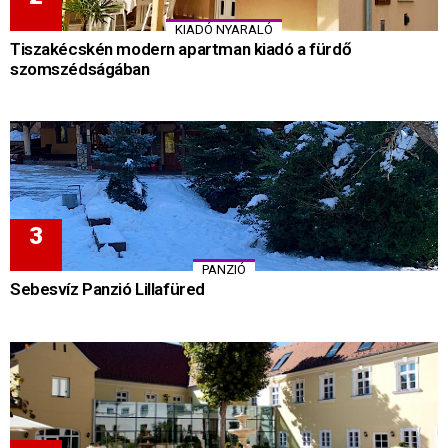
KIADÓ NYARALÓ
Tiszakécskén modern apartman kiadó a fürdő
szomszédságában
PANZIÓ
Sebesvíz Panzió Lillafüred