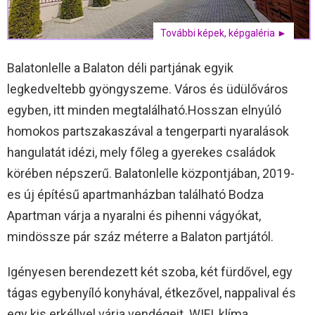
További képek, képgaléria ►
Balatonlelle a Balaton déli partjának egyik
legkedveltebb gyöngyszeme. Város és üdülőváros
egyben, itt minden megtalálható.Hosszan elnyúló
homokos partszakaszával a tengerparti nyaralások
hangulatát idézi, mely főleg a gyerekes családok
körében népszerű. Balatonlelle központjában, 2019-
es új építésű apartmanházban található Bodza
Apartman várja a nyaralni és pihenni vágyókat,
mindössze pár száz méterre a Balaton partjától.
Igényesen berendezett két szoba, két fürdővel, egy
tágas egybenyíló konyhával, étkezővel, nappalival és
egy kis erkéllyel várja vendégeit. WIFI, klíma,