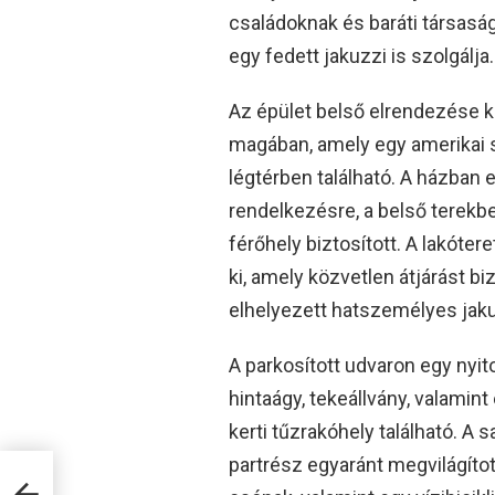
családoknak és baráti társasá
egy fedett jakuzzi is szolgálja.
Az épület belső elrendezése ké
magában, amely egy amerikai s
légtérben található. A házban
rendelkezésre, a belső terekb
férőhely biztosított. A lakóter
ki, amely közvetlen átjárást b
elhelyezett hatszemélyes jak
A parkosított udvaron egy nyito
hintaágy, tekeállvány, valami
kerti tűzrakóhely található. A
partrész egyaránt megvilágíto
nül