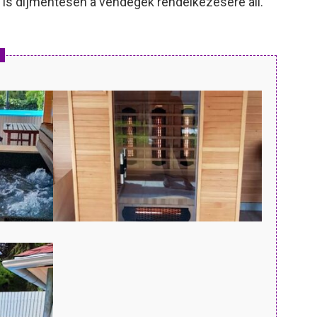
li is díjmentesen a vendégek rendelkezésére áll.