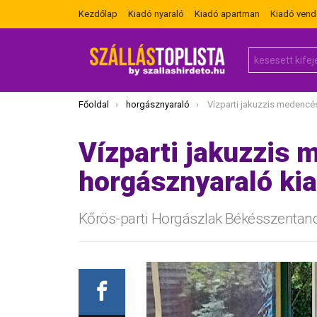
Kezdőlap
Kiadó nyaraló
Kiadó apartman
Kiadó ven
Search
for:
Itt vagy most:
Főoldal
horgásznyaraló
Vízparti jakuzzis medencés horg
Vízparti jakuzzis
horgásznyaraló ki
Kőrös-parti Horgászlak Békésszentan