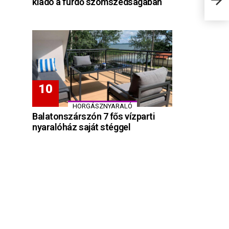
kiadó a fürdő szomszédságában
HORGÁSZNYARALÓ
Balatonszárszón 7 fős vízparti
nyaralóház saját stéggel