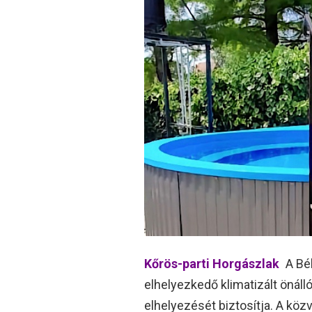
Kőrös-parti Horgászlak
A Bék
elhelyezkedő klimatizált öná
elhelyezését biztosítja. A közv