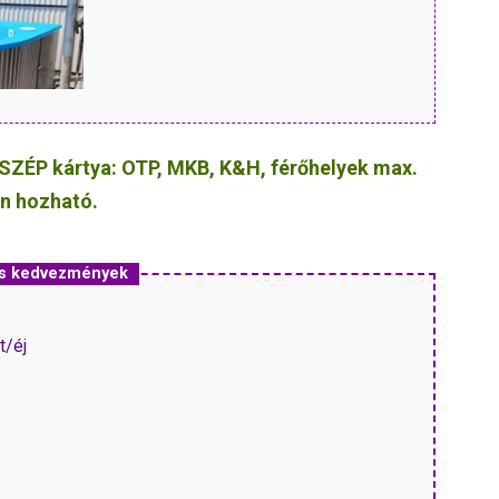
 SZÉP kártya: OTP, MKB, K&H, férőhelyek max.
en hozható.
 és kedvezmények
t/éj