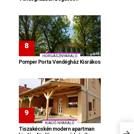
HORGÁSZNYARALÓ
Pomper Porta Vendégház Kisrákos
KIADÓ NYARALÓ
Tiszakécskén modern apartman
Pine