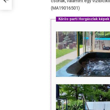
csónak, valamint egy vízibicik
(MA19016501)
Kőrös-parti Horgászlak képek