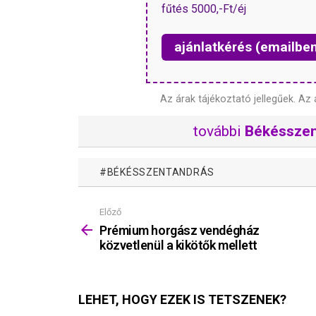
fűtés 5000,-Ft/éj
ajánlatkérés (emailbe
Az árak tájékoztató jellegűek.
Az 
további
Békésszen
BÉKÉSSZENTANDRÁS
Előző
Mutass
többet
Prémium horgász vendégház
közvetlenül a kikötők mellett
LEHET, HOGY EZEK IS TETSZENEK?