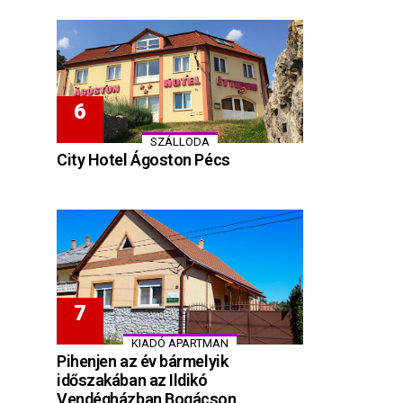
SZÁLLODA
City Hotel Ágoston Pécs
KIADÓ APARTMAN
Pihenjen az év bármelyik
időszakában az Ildikó
Vendégházban Bogácson