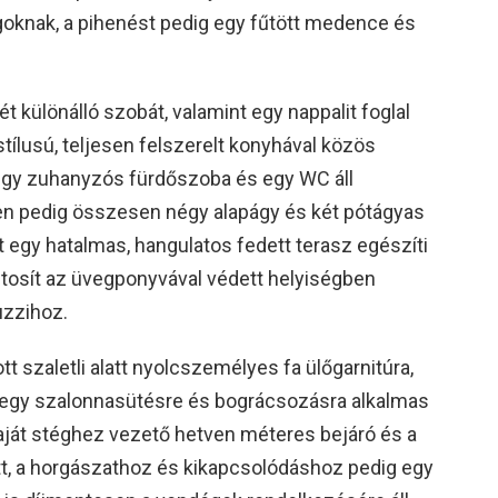
goknak, a pihenést pedig egy fűtött medence és
t különálló szobát, valamint egy nappalit foglal
tílusú, teljesen felszerelt konyhával közös
 egy zuhanyzós fürdőszoba és egy WC áll
en pedig összesen négy alapágy és két pótágyas
et egy hatalmas, hangulatos fedett terasz egészíti
iztosít az üvegponyvával védett helyiségben
uzzihoz.
tt szaletli alatt nyolcszemélyes fa ülőgarnitúra,
nt egy szalonnasütésre és bográcsozásra alkalmas
 saját stéghez vezető hetven méteres bejáró és a
tt, a horgászathoz és kikapcsolódáshoz pedig egy