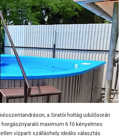
ésszentandráson, a Siratói holtág üdülősorán
lló horgásznyaraló maximum 6 fő kényelmes
etlen vízparti szálláshely ideális választás