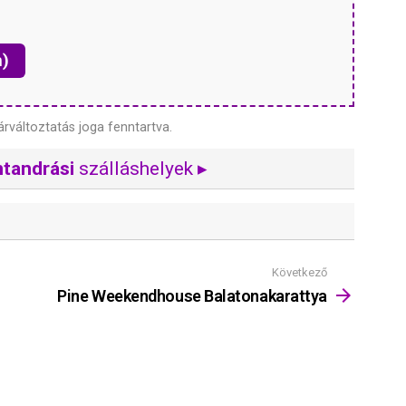
n)
árváltoztatás joga fenntartva.
tandrási
szálláshelyek ▸
Következő
Pine Weekendhouse Balatonakarattya