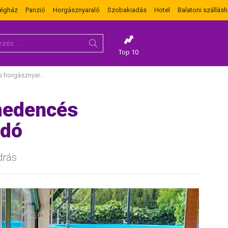
dégház
Panzió
Horgásznyaraló
Szobakiadás
Hotel
Balatoni szállásh
Top 10
ásznyaraló kiadó
 medencés
adó
drás