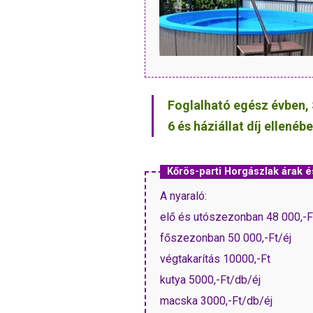
Foglalható egész évben,
6 és háziállat díj ellenéb
Kőrös-parti Horgászlak árak
A nyaraló:
elő és utószezonban 48 000,-F
főszezonban 50 000,-Ft/éj
végtakarítás 10000,-Ft
kutya 5000,-Ft/db/éj
macska 3000,-Ft/db/éj