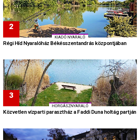
KIADÓ NYARALÓ
Régi Híd Nyaralóház Békésszentandrás központjában
HORGÁSZNYARALÓ
Közvetlen vízparti parasztház a Faddi Duna holtág partján