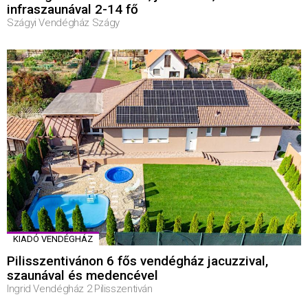
infraszaunával 2-14 fő
Szágyi Vendégház Szágy
KIADÓ VENDÉGHÁZ
Pilisszentivánon 6 fős vendégház jacuzzival,
szaunával és medencével
Ingrid Vendégház 2 Pilisszentiván