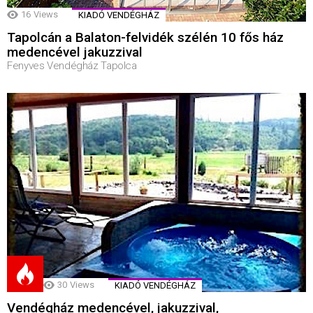
16
Views
KIADÓ VENDÉGHÁZ
Tapolcán a Balaton-felvidék szélén 10 fős ház
medencével jakuzzival
Fenyves Vendégház Tapolca
30
Views
KIADÓ VENDÉGHÁZ
Vendégház medencével, jakuzzival,