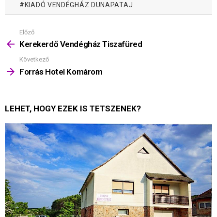
KIADÓ VENDÉGHÁZ DUNAPATAJ
Előző
Mutass
többet
Kerekerdő Vendégház Tiszafüred
Következő
Forrás Hotel Komárom
LEHET, HOGY EZEK IS TETSZENEK?