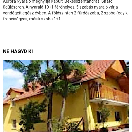
Aurora Nyaraló megnyitja kapuit. Békésszentandrás, Siratói
üdülősoron. A nyaraló 10+1 férőhelyes, 5 szobás nyaraló várja
vendégeit egész évben. A földszinten 2 fürdőszoba, 2 szoba (egyik
franciaágyas, másik szoba 1+1 ...
NE HAGYD KI