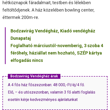
hétköznapok fáradalmait, testben és lélekben
feltöltődjenek. A ház közelében bowling center,
éttermek 200m-re.
Bodzavirág Vendégház, Kiadó vendégház
Dunapataj
Foglalható márciustól-novemberig, 3 szoba 4
férőhely, háziállat nem hozható, SZÉP kártya
elfogadás nincs
Bodzavirág Vendégház árak
A 4 fős ház főszezonban: 48 000,-Ft/éj/4 fő.
Elő, – és utószezonban, valamin 3 fő alatti foglalás
esetén kérje kedvezményes ajánlatunkat