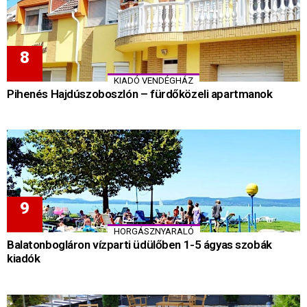
KIADÓ VENDÉGHÁZ
Pihenés Hajdúszoboszlón – fürdőközeli apartmanok
HORGÁSZNYARALÓ
Balatonbogláron vízparti üdülőben 1-5 ágyas szobák
kiadók