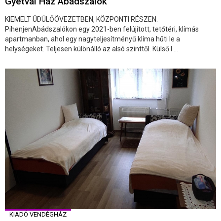
Gyetvai Ház Abádszalók
KIEMELT ÜDÜLŐÖVEZETBEN, KÖZPONTI RÉSZEN.
PihenjenAbádszalókon egy 2021-ben felújított, tetőtéri, klímás
apartmanban, ahol egy nagyteljesítményű klíma hűti le a
helységeket. Teljesen különálló az alsó szinttől. Külső l ...
KIADÓ VENDÉGHÁZ