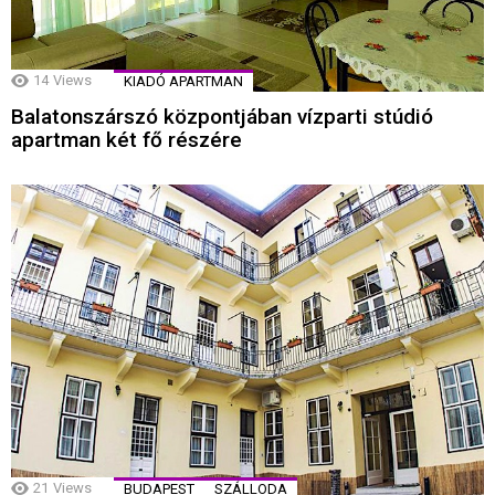
14
Views
KIADÓ APARTMAN
Balatonszárszó központjában vízparti stúdió
apartman két fő részére
21
Views
BUDAPEST
SZÁLLODA