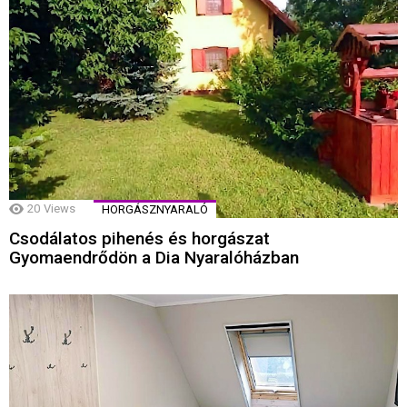
20
Views
HORGÁSZNYARALÓ
Csodálatos pihenés és horgászat
Gyomaendrődön a Dia Nyaralóházban