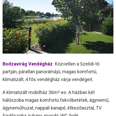
Bodzavirág Vendégház
Közvetlen a Szelidi-tó
partján, páratlan panorámájú, magas komfortú,
klimatizált, 4 fős vendégház várja vendégeit.
A klimatizált mobilház 36m²-es. A házban két
hálószoba magas komfortú fekvőbetétek, ágynemű,
ágyneműhuzat, nappali kanapé, étkezőasztal, TV
fürdőszoba zuhany, mosdó, WC, bidé,