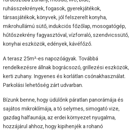
ruhásszekrények, fogasok, gyerekjátékok,
társasjátékok, könyvek, jól felszerelt konyha,
mikrohullámú sütő, indukciós főzőlap, mosogatógép,
hűtőszekrény fagyasztóval, vízforraló, szendvicssütő,
konyhai eszközök, edények, kávéfőző.
A terasz 25m²-es napozóágyak. Továbbá
rendelkezésre állnak bográcsozó, grillezési eszközök,
kerti zuhany. Ingyenes és korlátlan csónakhasználat.
Parkolási lehetőség zárt udvarban.
Bízunk benne, hogy üdülőnk páratlan panorámája és
sajátos mikroklímája, a tó selymes, simogató vize,
gazdag halfaunája, az erdei környezet nyugalma,
hozzájárul ahhoz, hogy kipihenjék a rohanó