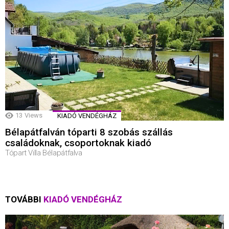
13
Views
KIADÓ VENDÉGHÁZ
Bélapátfalván tóparti 8 szobás szállás
családoknak, csoportoknak kiadó
Tópart Villa Bélapátfalva
TOVÁBBI
KIADÓ VENDÉGHÁZ