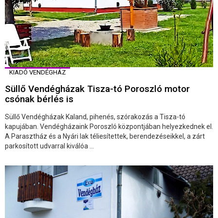
KIADÓ VENDÉGHÁZ
Süllő Vendégházak Tisza-tó Poroszló motor
csónak bérlés is
Süllő Vendégházak Kaland, pihenés, szórakozás a Tisza-tó
kapujában. Vendégházaink Poroszló központjában helyezkednek el.
A Parasztház és a Nyári lak téliesítettek, berendezéseikkel, a zárt
parkosított udvarral kiválóa ...