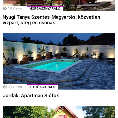
18
Views
HORGÁSZNYARALÓ
Nyugi Tanya Szentes-Magyartés, közvetlen
vízpart, stég és csónak
39
Views
KIADÓ NYARALÓ
Jordáki Apartman Siófok