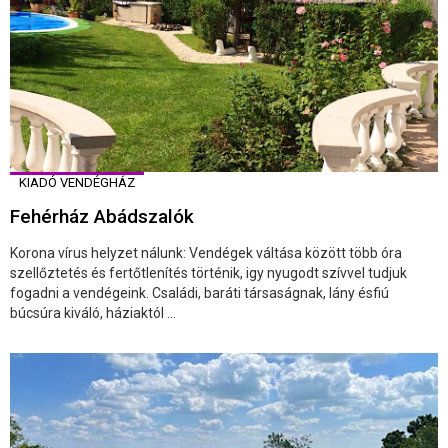
KIADÓ VENDÉGHÁZ
Fehérház Abádszalók
Korona vírus helyzet nálunk: Vendégek váltása között több óra
szellőztetés és fertőtlenítés történik, igy nyugodt szívvel tudjuk
fogadni a vendégeink. Családi, baráti társaságnak, lány ésfiú
búcsúra kiváló, háziaktól ...