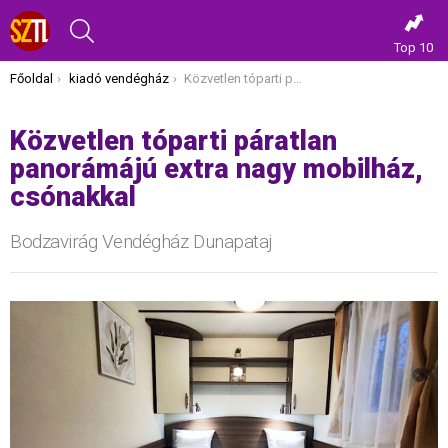
KERESÉS
Top 10
Itt vagy most:
Főoldal
kiadó vendégház
Közvetlen tóparti páratlan panorámájú extra nagy mobilház, csónakkal
Közvetlen tóparti páratlan
panorámájú extra nagy mobilház,
csónakkal
Bodzavirág Vendégház Dunapataj