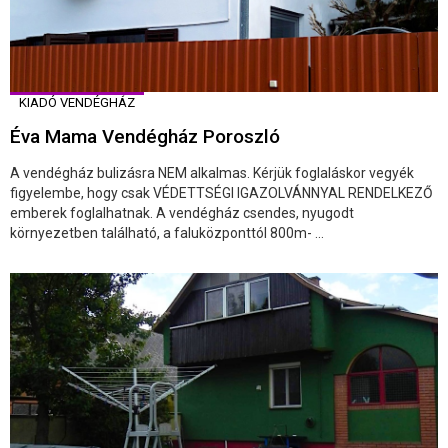
KIADÓ VENDÉGHÁZ
Éva Mama Vendégház Poroszló
A vendégház bulizásra NEM alkalmas. Kérjük foglaláskor vegyék
figyelembe, hogy csak VÉDETTSÉGI IGAZOLVÁNNYAL RENDELKEZŐ
emberek foglalhatnak. A vendégház csendes, nyugodt
környezetben található, a faluközponttól 800m- ...