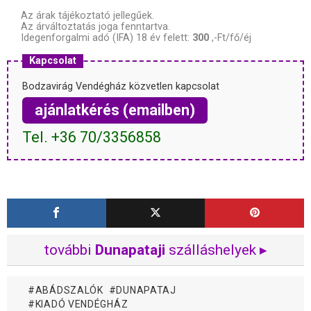
Az árak tájékoztató jellegűek.
Az árváltoztatás joga fenntartva.
Idegenforgalmi adó (IFA) 18 év felett:
300
,-Ft/fő/éj
Kapcsolat
Bodzavirág Vendégház közvetlen kapcsolat
ajánlatkérés (emailben)
Tel. +36 70/3356858
további
Dunapataji
szálláshelyek ▸
ABÁDSZALÓK
DUNAPATAJ
KIADÓ VENDÉGHÁZ