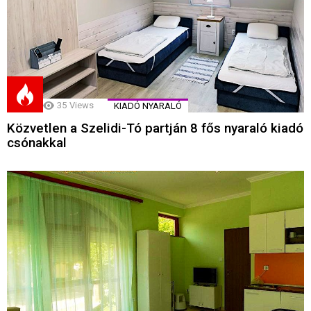
35
Views
KIADÓ NYARALÓ
Közvetlen a Szelidi-Tó partján 8 fős nyaraló kiadó
csónakkal