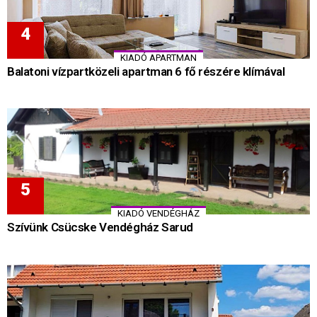
KIADÓ APARTMAN
Balatoni vízpartközeli apartman 6 fő részére klímával
KIADÓ VENDÉGHÁZ
Szívünk Csücske Vendégház Sarud