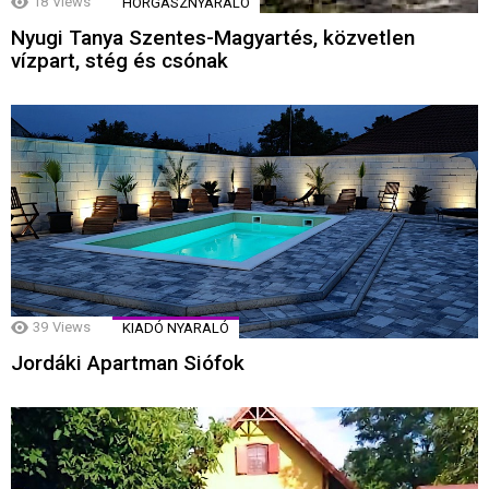
18
Views
HORGÁSZNYARALÓ
Nyugi Tanya Szentes-Magyartés, közvetlen
vízpart, stég és csónak
39
Views
KIADÓ NYARALÓ
Jordáki Apartman Siófok