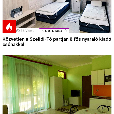
36
Views
KIADÓ NYARALÓ
Közvetlen a Szelidi-Tó partján 8 fős nyaraló kiadó
csónakkal