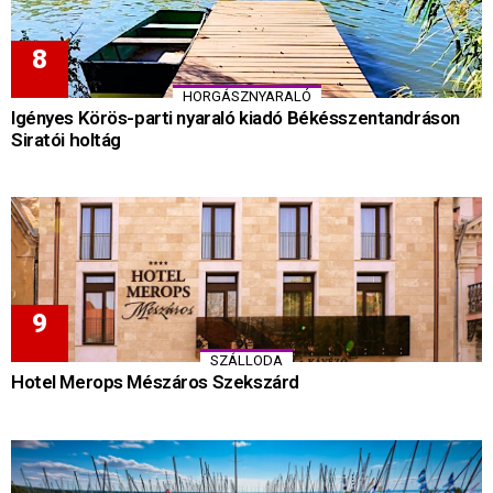
HORGÁSZNYARALÓ
Igényes Körös-parti nyaraló kiadó Békésszentandráson
Siratói holtág
SZÁLLODA
Hotel Merops Mészáros Szekszárd