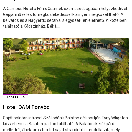
A Campus Hotel a Főnix Csarnok szomszédságában helyezkedik el.
Gépjárművel és tömegközlekedéssel könnyen megközelíthető. A
belváros és a Nagyerdő sétálva is egyszerűen elérhető. A közelben
található a Ködszínház, Béká ...
SZÁLLODA
Hotel DAM Fonyód
Saját balatoni strand. Szállodánk Balaton déli partján Fonyódligeten,
közvetlenül a Balaton parton található. A Balatoni kerékpárút
melletti 1,7 hektáros terület saját stranddal is rendelkezik, mely