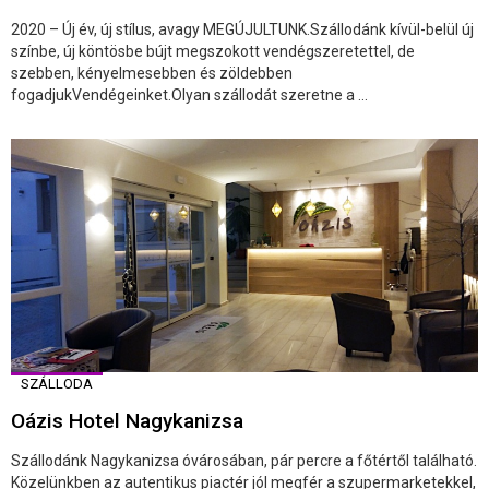
2020 – Új év, új stílus, avagy MEGÚJULTUNK.Szállodánk kívül-belül új
színbe, új köntösbe bújt megszokott vendégszeretettel, de
szebben, kényelmesebben és zöldebben
fogadjukVendégeinket.Olyan szállodát szeretne a ...
SZÁLLODA
Oázis Hotel Nagykanizsa
Szállodánk Nagykanizsa óvárosában, pár percre a főtértől található.
Közelünkben az autentikus piactér jól megfér a szupermarketekkel,