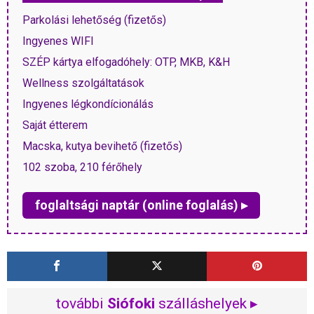
Parkolási lehetőség (fizetős)
Ingyenes WIFI
SZÉP kártya elfogadóhely: OTP, MKB, K&H
Wellness szolgáltatások
Ingyenes légkondícionálás
Saját étterem
Macska, kutya bevihető (fizetős)
102 szoba, 210 férőhely
foglaltsági naptár (online foglalás) ▸
további
Siófoki
szálláshelyek ▸