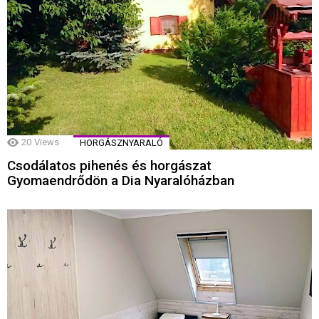
20
Views
HORGÁSZNYARALÓ
Csodálatos pihenés és horgászat
Gyomaendrődön a Dia Nyaralóházban