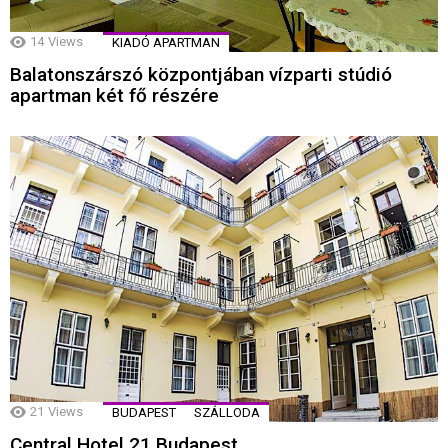
14
Views
KIADÓ APARTMAN
Balatonszárszó központjában vízparti stúdió
apartman két fő részére
21
Views
BUDAPEST
SZÁLLODA
Central Hotel 21 Budapest