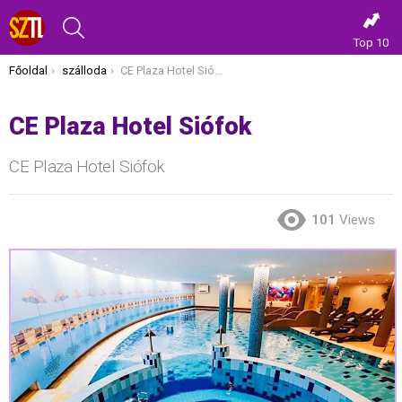
KERESÉS
Top 10
Itt vagy most:
Főoldal
szálloda
CE Plaza Hotel Siófok
CE Plaza Hotel Siófok
CE Plaza Hotel Siófok
101
Views