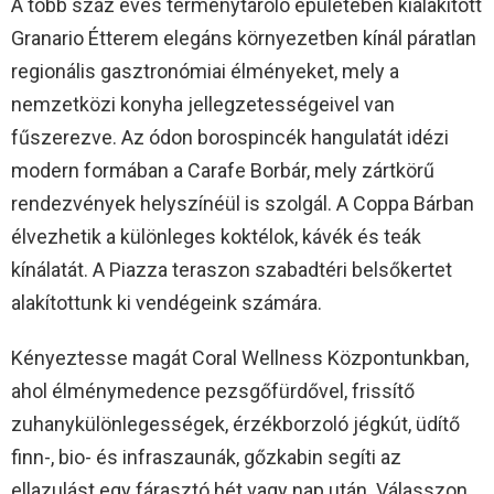
A több száz éves terménytároló épületében kialakított
Granario Étterem elegáns környezetben kínál páratlan
regionális gasztronómiai élményeket, mely a
nemzetközi konyha jellegzetességeivel van
fűszerezve. Az ódon borospincék hangulatát idézi
modern formában a Carafe Borbár, mely zártkörű
rendezvények helyszínéül is szolgál. A Coppa Bárban
élvezhetik a különleges koktélok, kávék és teák
kínálatát. A Piazza teraszon szabadtéri belsőkertet
alakítottunk ki vendégeink számára.
Kényeztesse magát Coral Wellness Központunkban,
ahol élménymedence pezsgőfürdővel, frissítő
zuhanykülönlegességek, érzékborzoló jégkút, üdítő
finn-, bio- és infraszaunák, gőzkabin segíti az
ellazulást egy fárasztó hét vagy nap után. Válasszon