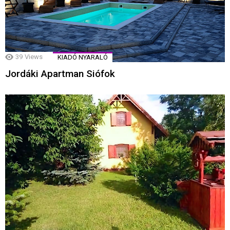
39
Views
KIADÓ NYARALÓ
Jordáki Apartman Siófok