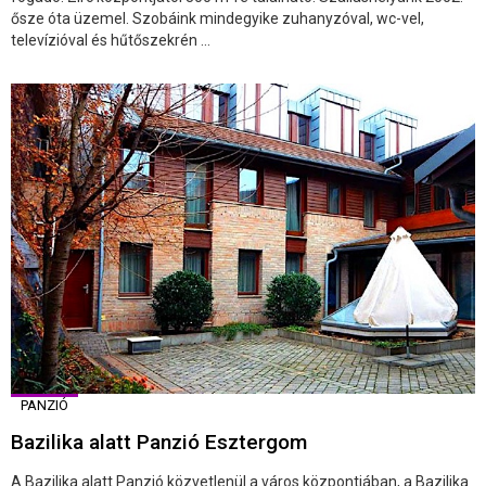
ősze óta üzemel. Szobáink mindegyike zuhanyzóval, wc-vel,
televízióval és hűtőszekrén ...
PANZIÓ
Bazilika alatt Panzió Esztergom
A Bazilika alatt Panzió közvetlenül a város központjában, a Bazilika