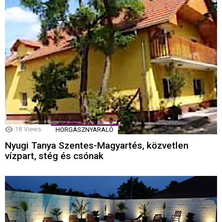
18
Views
HORGÁSZNYARALÓ
Nyugi Tanya Szentes-Magyartés, közvetlen
vízpart, stég és csónak