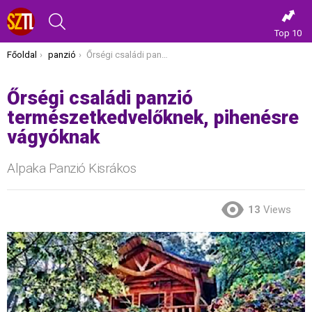
KERESÉS
Top 10
Itt vagy most:
Főoldal
panzió
Őrségi családi panzió természetkedvelőknek, pihenésre vágyóknak
Őrségi családi panzió
természetkedvelőknek, pihenésre
vágyóknak
Alpaka Panzió Kisrákos
13
Views