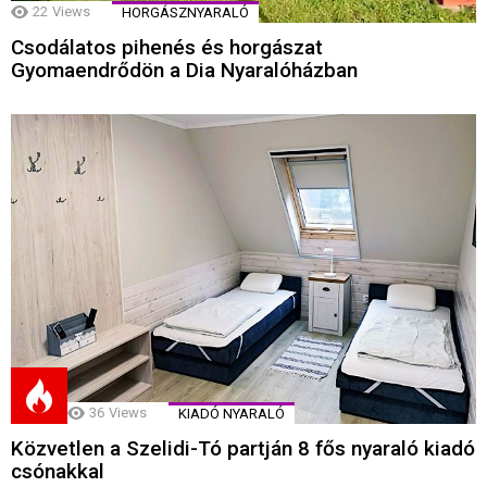
22
Views
HORGÁSZNYARALÓ
Csodálatos pihenés és horgászat
Gyomaendrődön a Dia Nyaralóházban
36
Views
KIADÓ NYARALÓ
Közvetlen a Szelidi-Tó partján 8 fős nyaraló kiadó
csónakkal