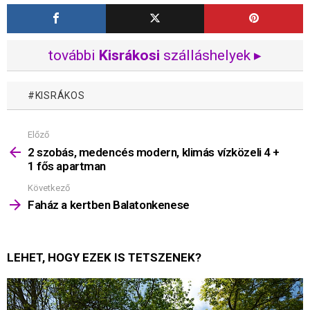
további
Kisrákosi
szálláshelyek ▸
KISRÁKOS
Előző
Mutass
többet
2 szobás, medencés modern, klimás vízközeli 4 +
1 fős apartman
Következő
Faház a kertben Balatonkenese
LEHET, HOGY EZEK IS TETSZENEK?