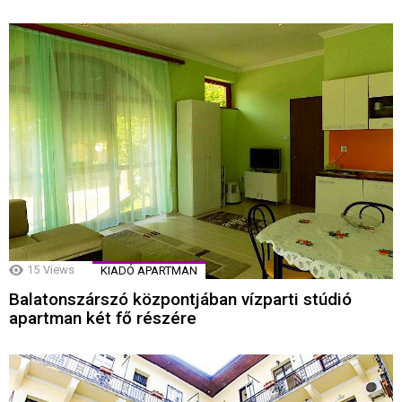
15
Views
KIADÓ APARTMAN
Balatonszárszó központjában vízparti stúdió
apartman két fő részére