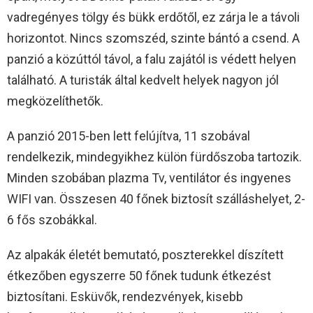
vadregényes tölgy és bükk erdőtől, ez zárja le a távoli
horizontot. Nincs szomszéd, szinte bántó a csend. A
panzió a közúttól távol, a falu zajától is védett helyen
található. A turisták által kedvelt helyek nagyon jól
megközelíthetők.
A panzió 2015-ben lett felújítva, 11 szobával
rendelkezik, mindegyikhez külön fürdőszoba tartozik.
Minden szobában plazma Tv, ventilátor és ingyenes
WIFI van. Összesen 40 főnek biztosít szálláshelyet, 2-
6 fős szobákkal.
Az alpakák életét bemutató, poszterekkel díszített
étkezőben egyszerre 50 főnek tudunk étkezést
biztosítani. Esküvők, rendezvények, kisebb