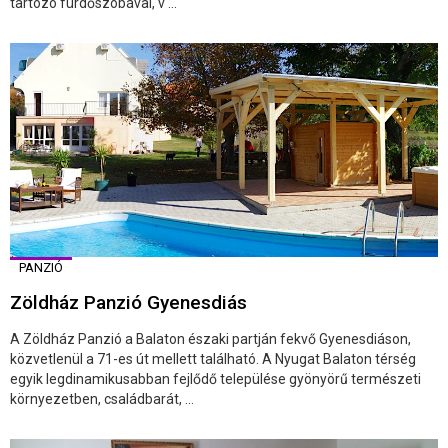
tartozó fürdőszobával, v ...
PANZIÓ
Zöldház Panzió Gyenesdiás
A Zöldház Panzió a Balaton északi partján fekvő Gyenesdiáson,
közvetlenül a 71-es út mellett található. A Nyugat Balaton térség
egyik legdinamikusabban fejlődő települése gyönyörű természeti
környezetben, családbarát, ...