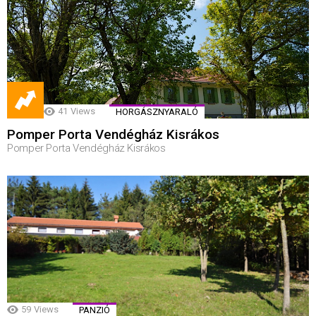
41
Views
HORGÁSZNYARALÓ
Pomper Porta Vendégház Kisrákos
Pomper Porta Vendégház Kisrákos
59
Views
PANZIÓ