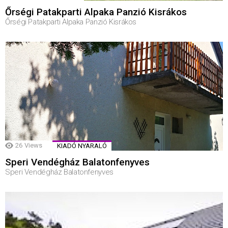
Őrségi Patakparti Alpaka Panzió Kisrákos
Őrségi Patakparti Alpaka Panzió Kisrákos
26
Views
KIADÓ NYARALÓ
Speri Vendégház Balatonfenyves
Speri Vendégház Balatonfenyves