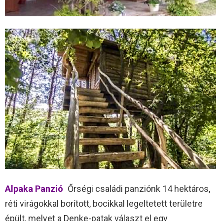
Alpaka Panzió
Őrségi családi panziónk 14 hektáros,
réti virágokkal borított, bocikkal legeltetett területre
épült, melyet a Denke-patak választ el egy