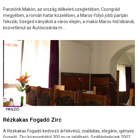
Panziónk Makón, az ország délkeleti szegletében, Csongrád
megyében, a román határ közelében, a Maros-folyó jobb partján
fekszik, Szeged irányából a város elején, a makói Maros-híd lábánál,
közvetlenül az Autóscsárda m ...
PANZIÓ
Rézkakas Fogadó Zirc
A Rézkakas Fogadó kedvező árfekvésű, családias, elegáns, igényes
fogadó. Zirc központjától 300 m-re található. Szálláshelyünk 2002.