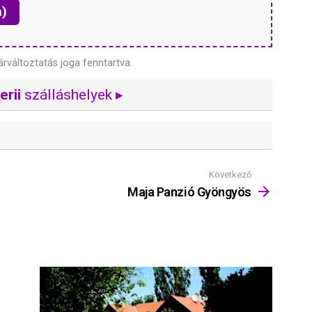
n)
árváltoztatás joga fenntartva.
rii
szálláshelyek ▸
Következő
Maja Panzió Gyöngyös