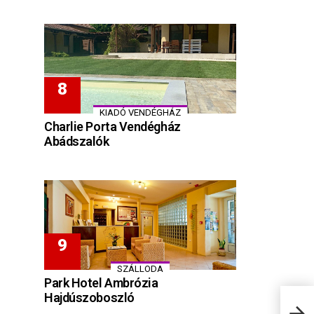
KIADÓ VENDÉGHÁZ
Charlie Porta Vendégház
Abádszalók
SZÁLLODA
Park Hotel Ambrózia
Hajdúszoboszló
Maja