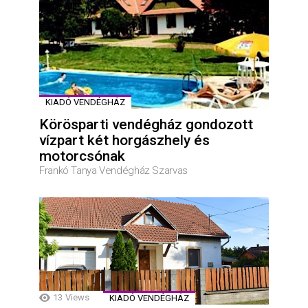
KIADÓ VENDÉGHÁZ
Körösparti vendégház gondozott
vízpart két horgászhely és
motorcsónak
Frankó Tanya Vendégház Szarvas
13
Views
KIADÓ VENDÉGHÁZ