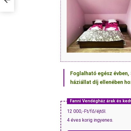
Foglalható egész évben, 
háziállat díj ellenében h
Fanni Vendégház árak és ke
12 000,-Ft/fő/éjtől.
4 éves korig ingyenes.