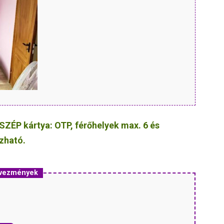
SZÉP kártya: OTP, férőhelyek max. 6 és
ozható.
dvezmények