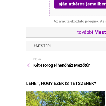
ajánlatkérés (emailbe
Az árak tájékoztató jellegűek.
Az 
további
Meste
MESTERI
Előző
Mutass
többet
Két-Horog Pihenőház Mezőtúr
LEHET, HOGY EZEK IS TETSZENEK?