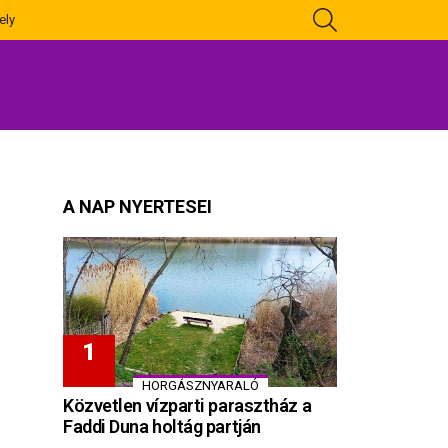
KERESÉS
ely
A NAP NYERTESEI
HORGÁSZNYARALÓ
Közvetlen vízparti parasztház a
Faddi Duna holtág partján