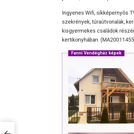
Ingyenes Wifi, síkképernyős TV
szekrények, túraútvonalak, ke
kisgyermekes családok részére
kertikonyhában. (MA20011455
Fanni Vendégház képek