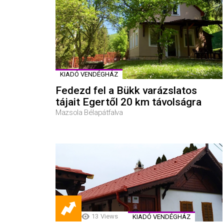
KIADÓ VENDÉGHÁZ
Fedezd fel a Bükk varázslatos
tájait Egertől 20 km távolságra
Mazsola Bélapátfalva
13
Views
KIADÓ VENDÉGHÁZ