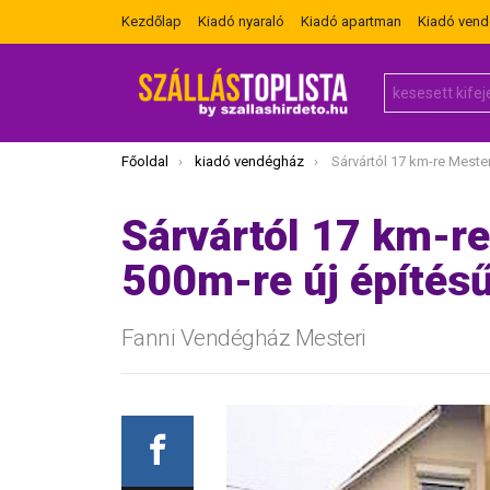
Kezdőlap
Kiadó nyaraló
Kiadó apartman
Kiadó ven
Search
for:
Itt vagy most:
Főoldal
kiadó vendégház
Sárvártól 17 km-re Mesteri fürdőtől 500
Sárvártól 17 km-re
500m-re új építésű
Fanni Vendégház Mesteri