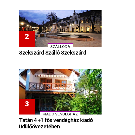
SZÁLLODA
Szekszárd Szálló Szekszárd
KIADÓ VENDÉGHÁZ
Tatán 4 +1 fős vendégház kiadó
üdülőövezetében