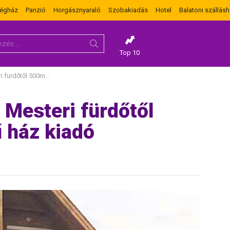
dégház
Panzió
Horgásznyaraló
Szobakiadás
Hotel
Balatoni szállásh
Top 10
m-re új építésű ház kiadó
 Mesteri fürdőtől
 ház kiadó