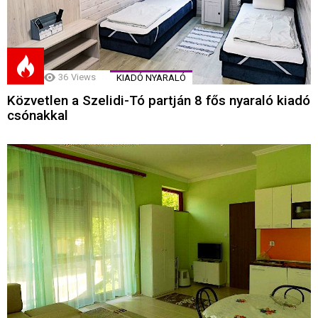
36
Views
KIADÓ NYARALÓ
Közvetlen a Szelidi-Tó partján 8 fős nyaraló kiadó
csónakkal