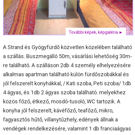
További képek, képgaléria ►
A Strand és Gyógyfürdő közvetlen közelében található
a szállás. Buszmegálló 50m, vásárlási lehetőség 30m-
re található. A szálláson 2db 4 személy elhelyezésére
alkalmas apartman található külön fürdőszobákkal és
jól felszerelt konyhákkal, / Kati szoba, Peti szoba/ 1db
4 ágyas, és 1db 2 ágyas szoba található. melyekhez
közös főző, étkező, mosdó-tusoló, WC tartozik. A
konyha jól felszerelt, kávéfőző, teafőző, mikro,
fagyasztós hűtő, villanytűzhely, edények állnak a
vendégek rendelkezésére, valamint 1 db franciaágyas