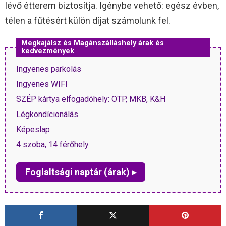
lévő étterem biztosítja. Igénybe vehető: egész évben,
télen a fűtésért külön díjat számolunk fel.
Megkajálsz és Magánszálláshely árak és
kedvezmények
Ingyenes parkolás
Ingyenes WIFI
SZÉP kártya elfogadóhely: OTP, MKB, K&H
Légkondícionálás
Képeslap
4 szoba, 14 férőhely
Foglaltsági naptár (árak) ▸