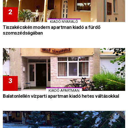
KIADÓ NYARALÓ
Tiszakécskén modern apartman kiadó a fürdő
szomszédságában
KIADÓ APARTMAN
Balatonlellén vízparti apartman kiadó hetes váltásokkal