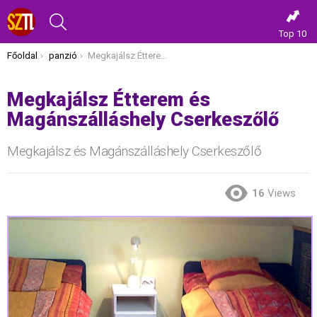
KERESÉS
Top 10
Itt vagy most:
Főoldal
panzió
Megkajálsz Étterem és Magánszálláshely Cserkeszőlő
Megkajálsz Étterem és
Magánszálláshely Cserkeszőlő
Megkajálsz és Magánszálláshely Cserkeszőlő
16
Views