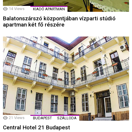
14
Views
KIADÓ APARTMAN
Balatonszárszó központjában vízparti stúdió
apartman két fő részére
21
Views
BUDAPEST
SZÁLLODA
Central Hotel 21 Budapest