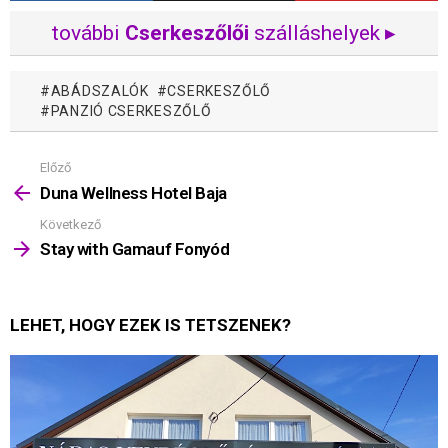
további
Cserkeszőlői
szálláshelyek ▸
ABÁDSZALÓK
CSERKESZŐLŐ
PANZIÓ CSERKESZŐLŐ
Előző
Mutass
többet
Duna Wellness Hotel Baja
Következő
Stay with Gamauf Fonyód
LEHET, HOGY EZEK IS TETSZENEK?