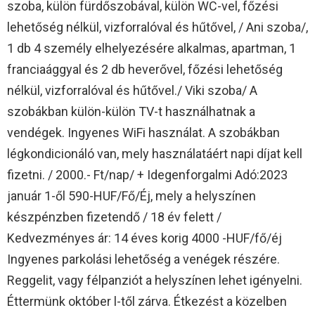
szoba, külön fürdőszobával, külön WC-vel, főzési
lehetőség nélkül, vizforralóval és hűtővel, / Ani szoba/,
1 db 4 személy elhelyezésére alkalmas, apartman, 1
franciaággyal és 2 db heverővel, főzési lehetőség
nélkül, vizforralóval és hűtővel./ Viki szoba/ A
szobákban külön-külön TV-t használhatnak a
vendégek. Ingyenes WiFi használat. A szobákban
légkondicionáló van, mely használatáért napi díjat kell
fizetni. / 2000.- Ft/nap/ + Idegenforgalmi Adó:2023
január 1-ől 590-HUF/Fő/Éj, mely a helyszínen
készpénzben fizetendő / 18 év felett /
Kedvezményes ár: 14 éves korig 4000 -HUF/fő/éj
Ingyenes parkolási lehetőség a venégek részére.
Reggelit, vagy félpanziót a helyszínen lehet igényelni.
Éttermünk október l-től zárva. Étkezést a közelben