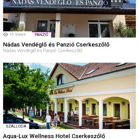
16
Views
PANZIÓ
Nádas Vendéglő és Panzió Cserkeszőlő
Nádas Vendéglő és Panzió Cserkeszőlő
SZÁLLODA
Aqua-Lux Wellness Hotel Cserkeszőlő