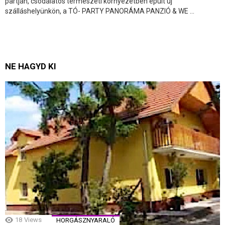
partján, csodálatos természeti környezetben épült új
szálláshelyünkön, a TÓ- PARTY PANORÁMA PANZIÓ & WE ...
NE HAGYD KI
18
Views
HORGÁSZNYARALÓ