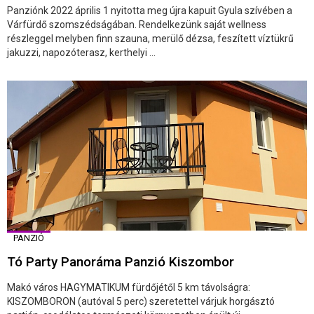
Panziónk 2022 április 1 nyitotta meg újra kapuit Gyula szívében a
Várfürdő szomszédságában. Rendelkezünk saját wellness
részleggel melyben finn szauna, merülő dézsa, feszített víztükrű
jakuzzi, napozóterasz, kerthelyi ...
PANZIÓ
Tó Party Panoráma Panzió Kiszombor
Makó város HAGYMATIKUM fürdőjétől 5 km távolságra:
KISZOMBORON (autóval 5 perc) szeretettel várjuk horgásztó