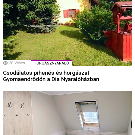
20
Views
HORGÁSZNYARALÓ
Csodálatos pihenés és horgászat
Gyomaendrődön a Dia Nyaralóházban