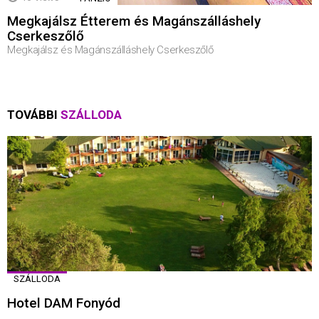
Megkajálsz Étterem és Magánszálláshely
Cserkeszőlő
Megkajálsz és Magánszálláshely Cserkeszőlő
TOVÁBBI
SZÁLLODA
SZÁLLODA
Hotel DAM Fonyód