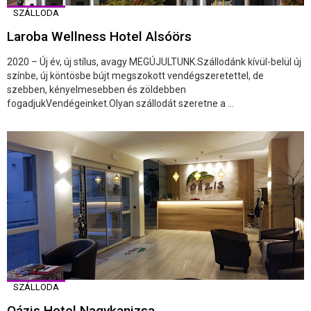
SZÁLLODA
Laroba Wellness Hotel Alsóörs
2020 – Új év, új stílus, avagy MEGÚJULTUNK.Szállodánk kívül-belül új
színbe, új köntösbe bújt megszokott vendégszeretettel, de
szebben, kényelmesebben és zöldebben
fogadjukVendégeinket.Olyan szállodát szeretne a ...
SZÁLLODA
Oázis Hotel Nagykanizsa