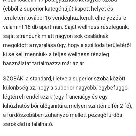
(ebből 2 superior kategóriájú) kapott helyet és
területén további 16 vendégház került elhelyezésre
valamint 18 db apartman. Saját wellness részlegünk,
saját strandunk miatt nagyon sok családnak
megoldott a nyaralása úgy, hogy a szálloda területéről
ki se kell menniük- a teljes wellness részleg
használatát tartalmazza már az ár.
SZOBÁK: a standard, illetve a superior szoba közötti
különbség az, hogy a superior nagyobb, egybefüggő
légtérrel rendelkezik (egy franciaágy és egy
kihúzhatós bőr ülőganitúra, melyen szintén elfér 2 fő),
a fürdőszobában zuhanyzó mellett pezsgőfürdős
sarokkád is található.