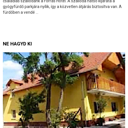
családias szállodánk a Forrás Hotel. A szálloda hátsó kijárata a
gyógyfürdő parkjára nyílik, így a közvetlen átjárás biztosítva van. A
fürdőben a vendé ...
NE HAGYD KI