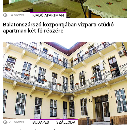
14
Views
KIADÓ APARTMAN
Balatonszárszó központjában vízparti stúdió
apartman két fő részére
21
Views
BUDAPEST
SZÁLLODA