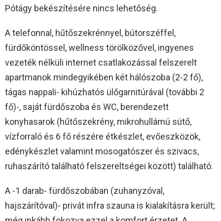
Pótágy bekészítésére nincs lehetőség.
A telefonnal, hűtőszekrénnyel, bútorszéffel,
fürdőköntössel, wellness törölközővel, ingyenes
vezeték nélküli internet csatlakozással felszerelt
apartmanok mindegyikében két hálószoba (2-2 fő),
tágas nappali- kihúzhatós ülőgarnitúrával (további 2
fő)-, saját fürdőszoba és WC, berendezett
konyhasarok (hűtőszekrény, mikrohullámú sütő,
vízforraló és 6 fő részére étkészlet, evőeszközök,
edénykészlet valamint mosogatószer és szivacs,
ruhaszárító található felszereltségei között) található.
A -1 darab- fürdőszobában (zuhanyzóval,
hajszárítóval)- privát infra szauna is kialakításra került;
még inkább fokozva ezzel a komfort érzetet. A