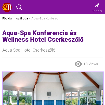
KERESÉS
Top 10
Itt vagy most:
Főoldal
szálloda
Aqua-Spa Konferencia és Wellness Hotel Cserkeszőlő
Aqua-Spa Konferencia és
Wellness Hotel Cserkeszőlő
Aqua-Spa Hotel Cserkeszőlő
13
Views