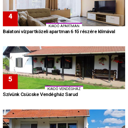
KIADÓ APARTMAN
Balatoni vízpartközeli apartman 6 fő részére klímával
KIADÓ VENDÉGHÁZ
Szívünk Csücske Vendégház Sarud