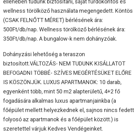
ellenében tudunk biztosítani, saját fürdőköntös és
wellness törölköző használata megengedett. Köntös
(CSAK FELNŐTT MÉRET) bérlésének ára:
500Ft/db/nap. Wellness törölköző bérlésének ára:
350Ft/db/nap. A bungalow-k nem dohányzóak.
Dohányzási lehetőség a teraszon
biztosított.VÁLTOZÁS- NEM TUDUNK KISÁLLATOT
BEFOGADNI TÖBBÉ- SZÍVES MEGÉRTÉSÜKET ELŐRE
IS KÖSZÖNJÜK. LUXUS APARTMANOK: 10 darab,
egyenként több, mint 50 m2 alapterületű, 4+2 fő
fogadására alkalmas luxus apartmanjainkba (a
főépület mellett helyezkednek el, sajnos nincs fedett
folyosó az apartmanok és a főépület között.) is
szeretettel várjuk Kedves Vendégeinket.