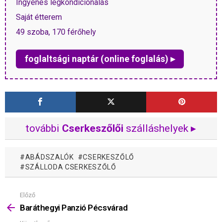
Ingyenes légkondícionálás
Saját étterem
49 szoba, 170 férőhely
foglaltsági naptár (online foglalás) ▸
további
Cserkeszőlői
szálláshelyek ▸
ABÁDSZALÓK
CSERKESZŐLŐ
SZÁLLODA CSERKESZŐLŐ
Előző
Mutass
többet
Baráthegyi Panzió Pécsvárad