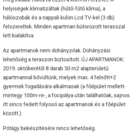
helyiségek klimatizáltak (hűtő-fűtő klíma), a
hálószobák és a nappali külön Lcd TV-kel (3 db)
felszereltek. Minden apartman bútorozott terasszal
lett kialakítva.
Az apartmanok nem dohányzóak. Dohányzási
lehetőség a teraszon biztosított. ÚJ APARTMANOK:
2019. októberétől 8 darab 50 m2 alapterületű
apartmannal bővültünk, melyek max. 4 felnőtt+2
gyermek fogadására alkalmasak (a főépület mellett-
mintegy 100m-re-, a focipálya után találhatóak, sajnos
itt sincs fedett folyosó az apartmanok és a főépület
között.).
Pótágy bekészítésére nincs lehetőség.