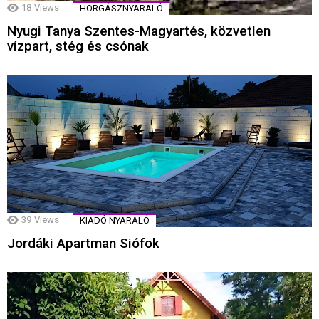
18
Views
HORGÁSZNYARALÓ
Nyugi Tanya Szentes-Magyartés, közvetlen
vízpart, stég és csónak
39
Views
KIADÓ NYARALÓ
Jordáki Apartman Siófok