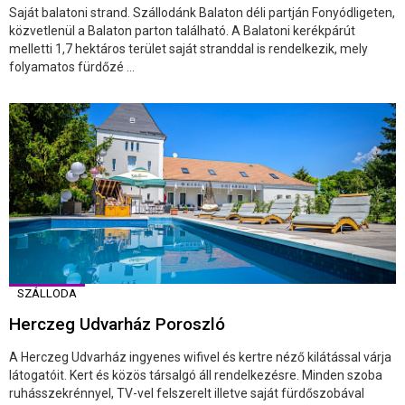
Saját balatoni strand. Szállodánk Balaton déli partján Fonyódligeten,
közvetlenül a Balaton parton található. A Balatoni kerékpárút
melletti 1,7 hektáros terület saját stranddal is rendelkezik, mely
folyamatos fürdőzé ...
SZÁLLODA
Herczeg Udvarház Poroszló
A Herczeg Udvarház ingyenes wifivel és kertre néző kilátással várja
látogatóit. Kert és közös társalgó áll rendelkezésre. Minden szoba
ruhásszekrénnyel, TV-vel felszerelt illetve saját fürdőszobával