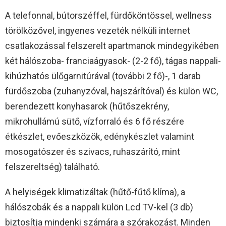
A telefonnal, bútorszéffel, fürdőköntössel, wellness
törölközővel, ingyenes vezeték nélküli internet
csatlakozással felszerelt apartmanok mindegyikében
két hálószoba- franciaágyasok- (2-2 fő), tágas nappali-
kihúzhatós ülőgarnitúrával (további 2 fő)-, 1 darab
fürdőszoba (zuhanyzóval, hajszárítóval) és külön WC,
berendezett konyhasarok (hűtőszekrény,
mikrohullámú sütő, vízforraló és 6 fő részére
étkészlet, evőeszközök, edénykészlet valamint
mosogatószer és szivacs, ruhaszárító, mint
felszereltség) található.
A helyiségek klimatizáltak (hűtő-fűtő klíma), a
hálószobák és a nappali külön Lcd TV-kel (3 db)
biztosítja mindenki számára a szórakozást. Minden