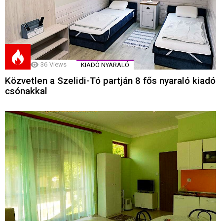
36
Views
KIADÓ NYARALÓ
Közvetlen a Szelidi-Tó partján 8 fős nyaraló kiadó
csónakkal