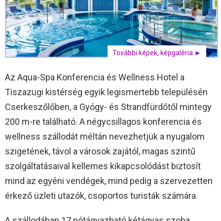
További képek, képgaléria ►
Az Aqua-Spa Konferencia és Wellness Hotel a
Tiszazugi kistérség egyik legismertebb településén
Cserkeszőlőben, a Gyógy- és Strandfürdőtől mintegy
200 m-re található. A négycsillagos konferencia és
wellness szállodát méltán nevezhetjük a nyugalom
szigetének, távol a városok zajától, magas szintű
szolgáltatásaival kellemes kikapcsolódást biztosít
mind az egyéni vendégek, mind pedig a szervezetten
érkező üzleti utazók, csoportos turisták számára.
A szállodában 17 pótágyazható kétágyas szoba