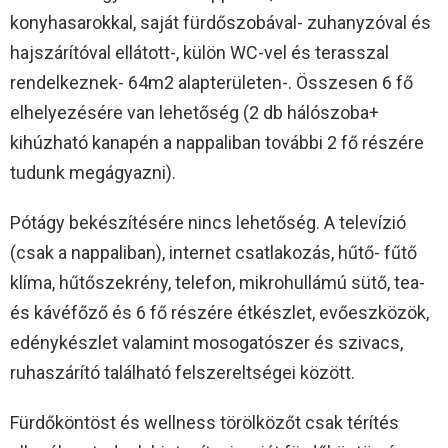
konyhasarokkal, saját fürdőszobával- zuhanyzóval és
hajszárítóval ellátott-, külön WC-vel és terasszal
rendelkeznek- 64m2 alapterületen-. Összesen 6 fő
elhelyezésére van lehetőség (2 db hálószoba+
kihúzható kanapén a nappaliban további 2 fő részére
tudunk megágyazni).
Pótágy bekészítésére nincs lehetőség. A televízió
(csak a nappaliban), internet csatlakozás, hűtő- fűtő
klíma, hűtőszekrény, telefon, mikrohullámú sütő, tea-
és kávéfőző és 6 fő részére étkészlet, evőeszközök,
edénykészlet valamint mosogatószer és szivacs,
ruhaszárító található felszereltségei között.
Fürdőköntöst és wellness törölközőt csak térítés