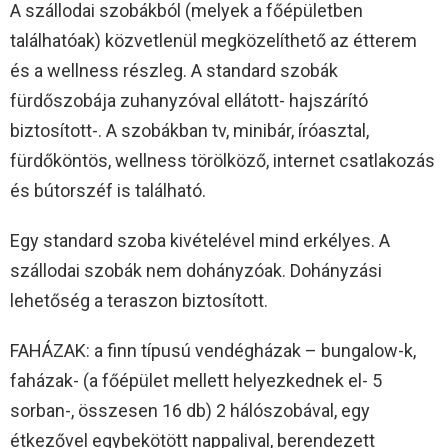
A szállodai szobákból (melyek a főépületben
találhatóak) közvetlenül megközelíthető az étterem
és a wellness részleg. A standard szobák
fürdőszobája zuhanyzóval ellátott- hajszárító
biztosított-. A szobákban tv, minibár, íróasztal,
fürdőköntös, wellness törölköző, internet csatlakozás
és bútorszéf is található.
Egy standard szoba kivételével mind erkélyes. A
szállodai szobák nem dohányzóak. Dohányzási
lehetőség a teraszon biztosított.
FAHÁZAK: a finn típusú vendégházak – bungalow-k,
faházak- (a főépület mellett helyezkednek el- 5
sorban-, összesen 16 db) 2 hálószobával, egy
étkezővel egybekötött nappalival, berendezett