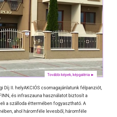
További képek, képgaléria ►
i Díj II. helyAKCIÓS csomagajánlatunk félpanziót,
 FINN, és infraszauna használatot biztosít a
eli a szálloda éttermében fogyasztható. A
rmében, ahol háromféle levesből, háromféle