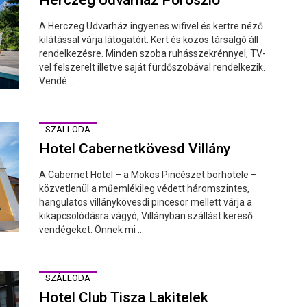
A Herczeg Udvarház ingyenes wifivel és kertre néző
kilátással várja látogatóit. Kert és közös társalgó áll
rendelkezésre. Minden szoba ruhásszekrénnyel, TV-
vel felszerelt illetve saját fürdőszobával rendelkezik.
Vendé ...
SZÁLLODA
Hotel Cabernetkövesd Villány
A Cabernet Hotel – a Mokos Pincészet borhotele –
közvetlenül a műemlékileg védett háromszintes,
hangulatos villánykövesdi pincesor mellett várja a
kikapcsolódásra vágyó, Villányban szállást kereső
vendégeket. Önnek mi ...
SZÁLLODA
Hotel Club Tisza Lakitelek