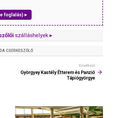
e foglalás) ▸
szőlői
szálláshelyek ▸
DA CSERKESZŐLŐ
Következő
Györgyey Kastély Étterem és Panzió
Tápiógyörgye