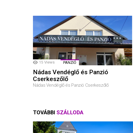
15
Views
PANZIÓ
Nádas Vendéglő és Panzió
Cserkeszőlő
Nádas Vendéglő és Panzió Cserkeszőlő
TOVÁBBI
SZÁLLODA