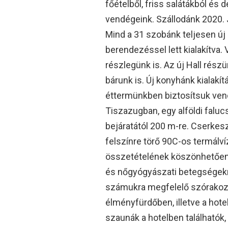
főételből, friss salátákból és
vendégeink. Szállodánk 2020. J
Mind a 31 szobánk teljesen új 
berendezéssel lett kialakítva.
részlegünk is. Az új Hall rész
bárunk is. Új konyhánk kialakít
éttermünkben biztosítsuk vendé
Tiszazugban, egy alföldi faluc
bejáratától 200 m-re. Cserkes
felszínre törő 90C-os termálví
összetételének köszönhetően
és nőgyógyászati betegségekre
számukra megfelelő szórakozá
élményfürdőben, illetve a hotel
szaunák a hotelben találhatók,