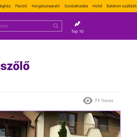
dégház
Panzió
Horgásznyaraló
Szobakiadás
Hotel
Balatoni szállásh
Top 10
eszőlő
71
Views