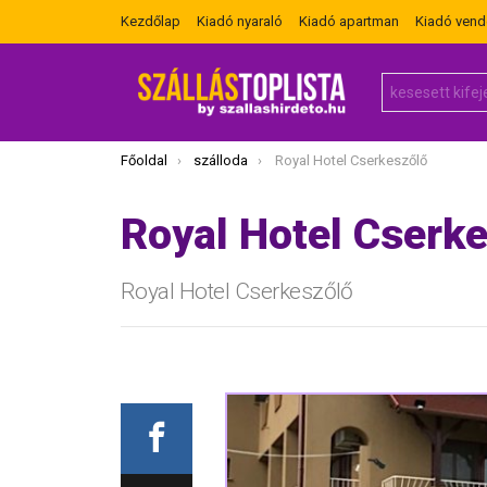
Kezdőlap
Kiadó nyaraló
Kiadó apartman
Kiadó ven
Search
for:
Itt vagy most:
Főoldal
szálloda
Royal Hotel Cserkeszőlő
Royal Hotel Cserk
Royal Hotel Cserkeszőlő