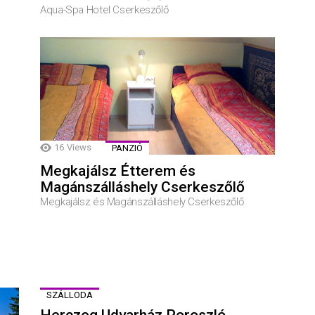
Aqua-Spa Hotel Cserkeszőlő
16
Views
PANZIÓ
Megkajálsz Étterem és
Magánszálláshely Cserkeszőlő
Megkajálsz és Magánszálláshely Cserkeszőlő
SZÁLLODA
Herczeg Udvarház Poroszló