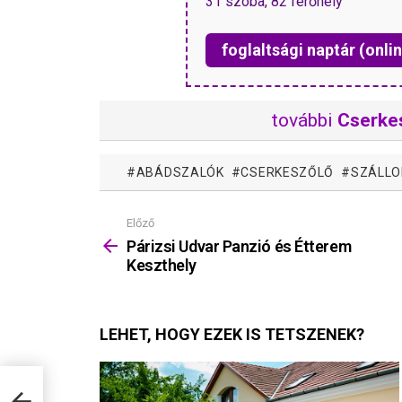
31 szoba, 82 férőhely
foglaltsági naptár (onlin
további
Cserke
ABÁDSZALÓK
CSERKESZŐLŐ
SZÁLLO
Előző
Mutass
többet
Párizsi Udvar Panzió és Étterem
Keszthely
LEHET, HOGY EZEK IS TETSZENEK?
hely