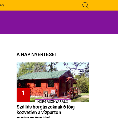
KERESÉS
ely
A NAP NYERTESEI
HORGÁSZNYARALÓ
Szállás horgászoknak 6 főig
közvetlen a vízparton
motorcsónakkal