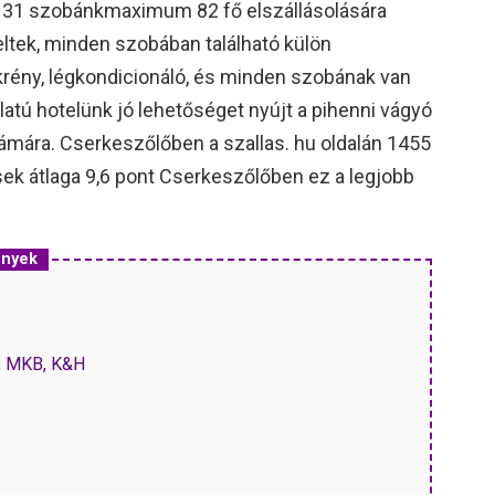
ű, 31 szobánkmaximum 82 fő elszállásolására
eltek, minden szobában található külön
krény, légkondicionáló, és minden szobának van
atú hotelünk jó lehetőséget nyújt a pihenni vágyó
zámára. Cserkeszőlőben a szallas. hu oldalán 1455
sek átlaga 9,6 pont Cserkeszőlőben ez a legjobb
ények
P, MKB, K&H