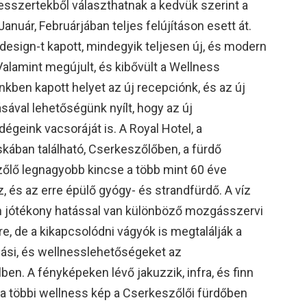
 desszertekből választhatnak a kedvük szerint a
anuár, Februárjában teljes felújításon esett át.
design-t kapott, mindegyik teljesen új, és modern
 Valamint megújult, és kibővült a Wellness
ünkben kapott helyet az új recepciónk, és az új
ásával lehetőségünk nyílt, hogy az új
geink vacsoráját is. A Royal Hotel, a
skában található, Cserkeszőlőben, a fürdő
zőlő legnagyobb kincse a több mint 60 éve
z, és az erre épülő gyógy- és strandfürdő. A víz
 jótékony hatással van különböző mozgásszervi
, de a kikapcsolódni vágyók is megtalálják a
si, és wellnesslehetőségeket az
ben. A fényképeken lévő jakuzzik, infra, és finn
 a többi wellness kép a Cserkeszőlői fürdőben