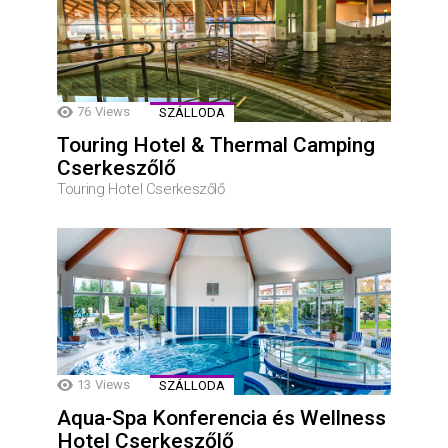
76
Views
SZÁLLODA
Touring Hotel & Thermal Camping
Cserkeszőlő
Touring Hotel Cserkeszőlő
13
Views
SZÁLLODA
Aqua-Spa Konferencia és Wellness
Hotel Cserkeszőlő