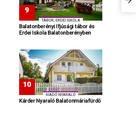
Tápi
TÁBOR, ERDEI ISKOLA
Balatonberényi Ifjúsági tábor és
Erdei Iskola Balatonberényben
KIADÓ NYARALÓ
Kárder Nyaraló Balatonmáriafürdő