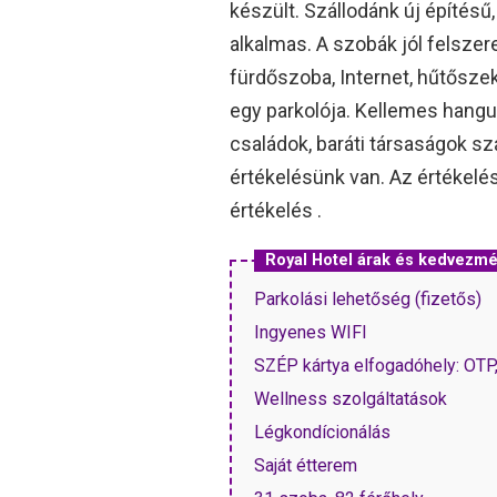
készült. Szállodánk új építés
alkalmas. A szobák jól felszer
fürdőszoba, Internet, hűtősze
egy parkolója. Kellemes hangul
családok, baráti társaságok s
értékelésünk van. Az értékelé
értékelés .
Royal Hotel árak és kedvezm
Parkolási lehetőség (fizetős)
Ingyenes WIFI
SZÉP kártya elfogadóhely: OT
Wellness szolgáltatások
Légkondícionálás
Saját étterem