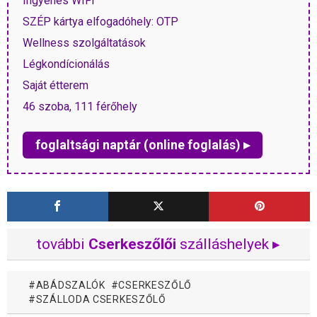
Ingyenes WIFI
SZÉP kártya elfogadóhely: OTP
Wellness szolgáltatások
Légkondícionálás
Saját étterem
46 szoba, 111 férőhely
foglaltsági naptár (online foglalás) ▸
további
Cserkeszőlői
szálláshelyek ▸
ABÁDSZALÓK
CSERKESZŐLŐ
SZÁLLODA CSERKESZŐLŐ