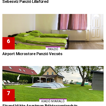
Sebesvíz Panzió Lillafüred
PANZIÓ
Airport Microstore Panzió Vecsés
KIADÓ NYARALÓ
Strand Hütte Apartman Békésszentandrás