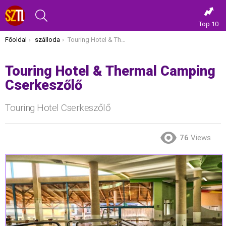
KERESÉS
Top 10
Itt vagy most:
Főoldal
szálloda
Touring Hotel & Thermal Camping Cserkeszőlő
Touring Hotel & Thermal Camping
Cserkeszőlő
Touring Hotel Cserkeszőlő
76
Views