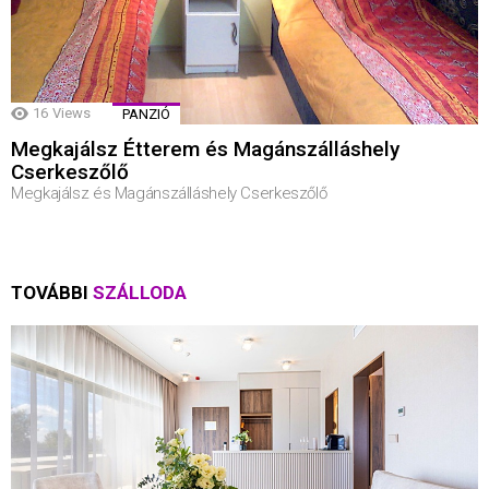
16
Views
PANZIÓ
Megkajálsz Étterem és Magánszálláshely
Cserkeszőlő
Megkajálsz és Magánszálláshely Cserkeszőlő
TOVÁBBI
SZÁLLODA