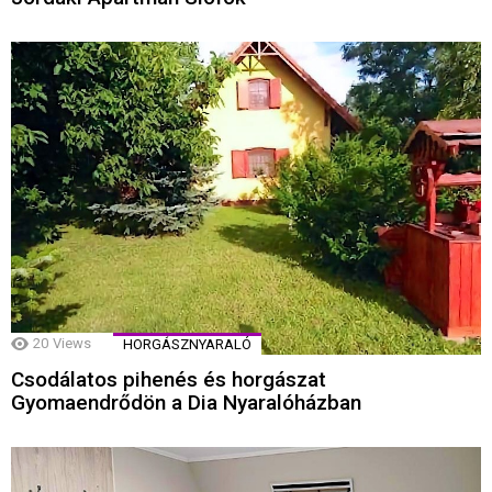
20
Views
HORGÁSZNYARALÓ
Csodálatos pihenés és horgászat
Gyomaendrődön a Dia Nyaralóházban