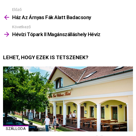
Előző
Mutass
többet
Ház Az Árnyas Fák Alatt Badacsony
Következő
Hévízi Tópark II Magánszálláshely Hévíz
LEHET, HOGY EZEK IS TETSZENEK?
SZÁLLODA