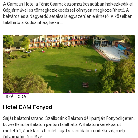
A Campus Hotel a Főnix Csarnok szomszédságában helyezkedik el.
Gépjárművel és tömegközlekedéssel könnyen megközelíthető. A
belváros és a Nagyerdő sétálva is egyszerűen elérhető. A közelben
található a Ködszínház, Béká ...
SZÁLLODA
Hotel DAM Fonyód
Saját balatoni strand. Szállodánk Balaton déli partján Fonyódligeten,
közvetlenül a Balaton parton található. A Balatoni kerékpárút
melletti 1,7 hektáros terület saját stranddal is rendelkezik, mely
folyamatos fürdőzé ...