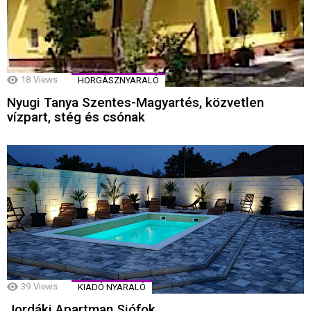
18
Views
HORGÁSZNYARALÓ
Nyugi Tanya Szentes-Magyartés, közvetlen
vízpart, stég és csónak
39
Views
KIADÓ NYARALÓ
Jordáki Apartman Siófok