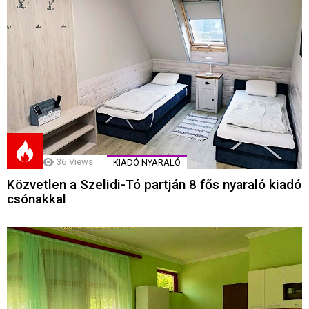
36
Views
KIADÓ NYARALÓ
Közvetlen a Szelidi-Tó partján 8 fős nyaraló kiadó
csónakkal