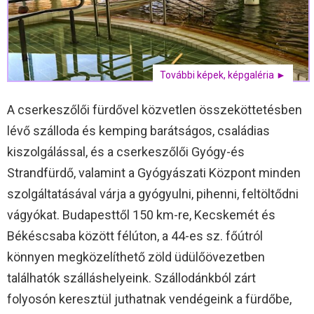
További képek, képgaléria ►
A cserkeszőlői fürdővel közvetlen összeköttetésben
lévő szálloda és kemping barátságos, családias
kiszolgálással, és a cserkeszőlői Gyógy-és
Strandfürdő, valamint a Gyógyászati Központ minden
szolgáltatásával várja a gyógyulni, pihenni, feltöltődni
vágyókat. Budapesttől 150 km-re, Kecskemét és
Békéscsaba között félúton, a 44-es sz. főútról
könnyen megközelíthető zöld üdülőövezetben
találhatók szálláshelyeink. Szállodánkból zárt
folyosón keresztül juthatnak vendégeink a fürdőbe,