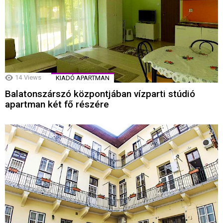
14
Views
KIADÓ APARTMAN
Balatonszárszó központjában vízparti stúdió
apartman két fő részére