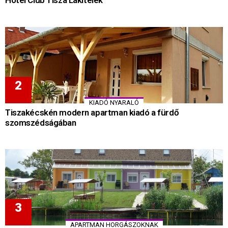
Hotel Club Tisza Lakitelek
KIADÓ NYARALÓ
Tiszakécskén modern apartman kiadó a fürdő
szomszédságában
APARTMAN HORGÁSZOKNAK