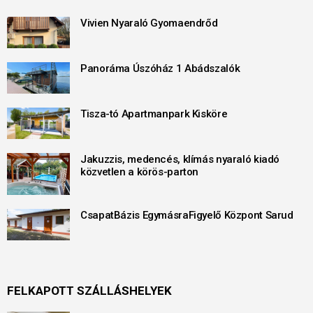
Vivien Nyaraló Gyomaendrőd
Panoráma Úszóház 1 Abádszalók
Tisza-tó Apartmanpark Kisköre
Jakuzzis, medencés, klímás nyaraló kiadó
közvetlen a körös-parton
CsapatBázis EgymásraFigyelő Központ Sarud
FELKAPOTT SZÁLLÁSHELYEK