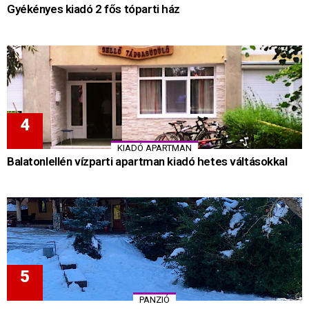
Gyékényes kiadó 2 fős tóparti ház
KIADÓ APARTMAN
Balatonlellén vízparti apartman kiadó hetes váltásokkal
PANZIÓ