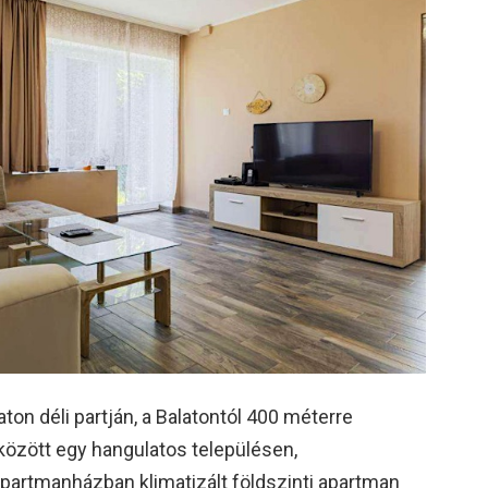
aton déli partján, a Balatontól 400 méterre
 között egy hangulatos településen,
partmanházban klimatizált földszinti apartman