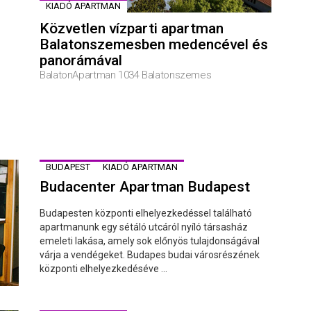
KIADÓ APARTMAN
Közvetlen vízparti apartman
Balatonszemesben medencével és
panorámával
BalatonApartman 1034 Balatonszemes
BUDAPEST
KIADÓ APARTMAN
Budacenter Apartman Budapest
Budapesten központi elhelyezkedéssel található
apartmanunk egy sétáló utcáról nyíló társasház
emeleti lakása, amely sok előnyös tulajdonságával
várja a vendégeket. Budapes budai városrészének
központi elhelyezkedéséve ...