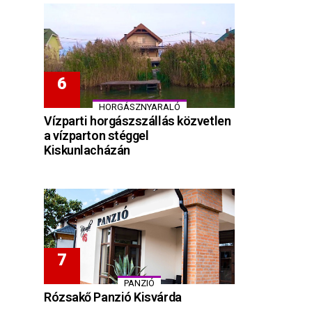
HORGÁSZNYARALÓ
Vízparti horgászszállás közvetlen
a vízparton stéggel
Kiskunlacházán
PANZIÓ
Rózsakő Panzió Kisvárda