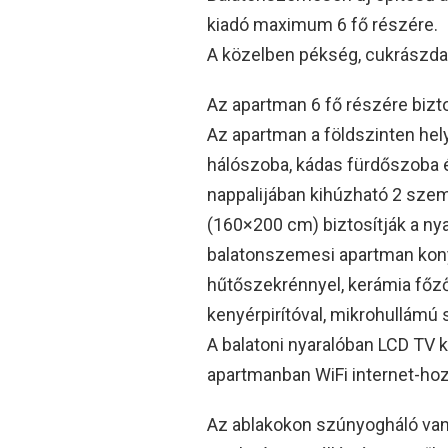
kiadó maximum 6 fő részére.
A közelben pékség, cukrászda, 
Az apartman 6 fő részére bizt
Az apartman a földszinten hely
hálószoba, kádas fürdőszoba é
nappalijában kihúzható 2 sze
(160×200 cm) biztosítják a ny
balatonszemesi apartman kony
hűtőszekrénnyel, kerámia főzől
kenyérpirítóval, mikrohullámú 
A balatoni nyaralóban LCD TV k
apartmanban WiFi internet-hoz
Az ablakokon szúnyogháló van.