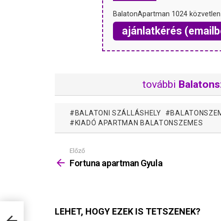
BalatonApartman 1024 közvetlen
ajánlatkérés (emailb
további
Balaton
BALATONI SZÁLLÁSHELY
BALATONSZE
KIADÓ APARTMAN BALATONSZEMES
Előző
Mutass
többet
Fortuna apartman Gyula
LEHET, HOGY EZEK IS TETSZENEK?