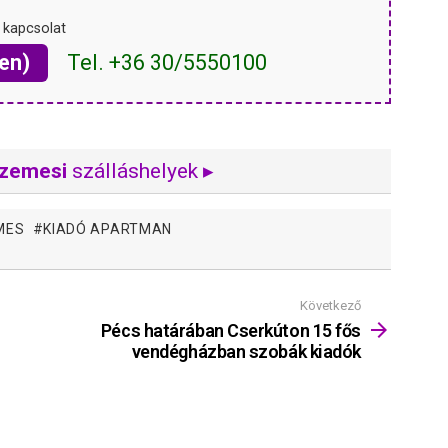
 kapcsolat
en)
Tel. +36 30/5550100
szemesi
szálláshelyek ▸
MES
KIADÓ APARTMAN
Következő
Pécs határában Cserkúton 15 fős
vendégházban szobák kiadók