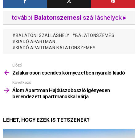
további
Balatonszemesi
szálláshelyek ▸
BALATONI SZÁLLÁSHELY
BALATONSZEMES
KIADÓ APARTMAN
KIADÓ APARTMAN BALATONSZEMES
Előző
Mutass
többet
Zalakaroson csendes környezetben nyaraló kiadó
Következő
Álom Apartman Hajdúszoboszló igényesen
berendezett apartmanokkal várja
LEHET, HOGY EZEK IS TETSZENEK?