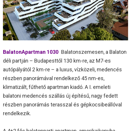
BalatonApartman 1030
Balatonszemesen, a Balaton
déli partján – Budapesttől 130 km-re, az M7-es
autópályától 2 km-re – a luxus, vízközeli, medencés
részben panorámával rendelkező 45 nm-es,
klimatizált, fűthető apartman kiadó. A I. emeleti
balatoni medencés szállás új építésű, nagy fedett
részben panorámás terasszal és gépkocsibeállóval
rendelkezik.
A 4+2 fős balatonparti apartman amerikaikonyha-