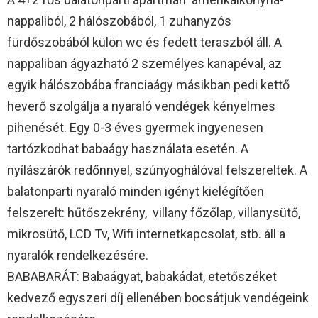
nappaliból, 2 hálószobából, 1 zuhanyzós
fürdőszobából külön wc és fedett teraszból áll. A
nappaliban ágyazható 2 személyes kanapéval, az
egyik hálószobába franciaágy másikban pedi kettő
heverő szolgálja a nyaraló vendégek kényelmes
pihenését. Egy 0-3 éves gyermek ingyenesen
tartózkodhat babaágy használata esetén. A
nyílászárók redőnnyel, szúnyoghálóval felszereltek. A
balatonparti nyaraló minden igényt kielégítően
felszerelt: hűtőszekrény, villany főzőlap, villanysütő,
mikrosütő, LCD Tv, Wifi internetkapcsolat, stb. áll a
nyaralók rendelkezésére.
BABABARÁT: Babaágyat, babakádat, etetőszéket
kedvező egyszeri díj ellenében bocsátjuk vendégeink