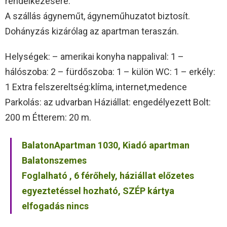
rendelkezésére.
A szállás ágyneműt, ágyneműhuzatot biztosít.
Dohányzás kizárólag az apartman teraszán.
Helységek: – amerikai konyha nappalival: 1 –
hálószoba: 2 – fürdőszoba: 1 – külön WC: 1 – erkély:
1 Extra felszereltség:klíma, internet,medence
Parkolás: az udvarban Háziállat: engedélyezett Bolt:
200 m Étterem: 20 m.
BalatonApartman 1030, Kiadó apartman
Balatonszemes
Foglalható , 6 férőhely, háziállat előzetes
egyeztetéssel hozható, SZÉP kártya
elfogadás nincs