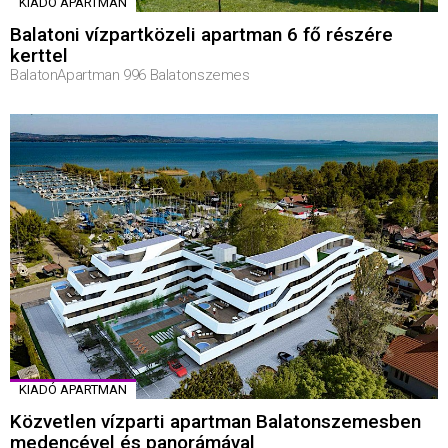
KIADÓ APARTMAN
Balatoni vízpartközeli apartman 6 fő részére
kerttel
BalatonApartman 996 Balatonszemes
KIADÓ APARTMAN
Közvetlen vízparti apartman Balatonszemesben
medencével és panorámával