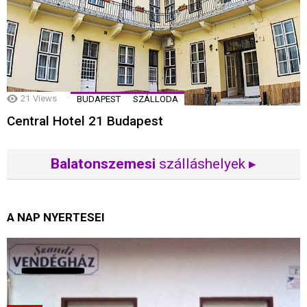
21
Views
BUDAPEST
SZÁLLODA
Central Hotel 21 Budapest
Balatonszemesi
szálláshelyek ▸
A NAP NYERTESEI