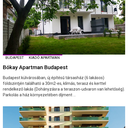
BUDAPEST
KIADÓ APARTMAN
Bókay Apartman Budapest
Budapest külvárosában, új építésű társasház (6 lakásos)
földszintjén található a 30m2-es, klímás, terasz és kerttel
rendelkező lakás (Dohányzásra a teraszon-udvaron van lehetőség).
Parkolás a ház környezetében díjment ...