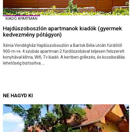
KIADÓ APARTMAN
Hajdúszoboszlón apartmanok kiadók (gyermek
kedvezmény pótágyon)
Xénia Vendégház Hajdúszoboszlón a Bartok Béla utcán fürdőtől
900-m-re. 4 szobás apartman 2 fürdőszobával teljesen felszerelt
konyhával klíma, Wifi, Tv kiadó. A kertben grillezés, és kocsibeállás
lehetőség biztosítva. ...
NE HAGYD KI