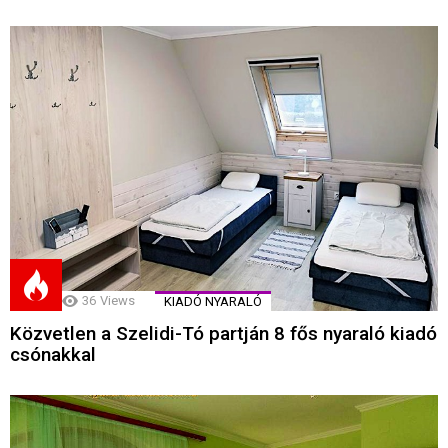
36
Views
KIADÓ NYARALÓ
Közvetlen a Szelidi-Tó partján 8 fős nyaraló kiadó
csónakkal