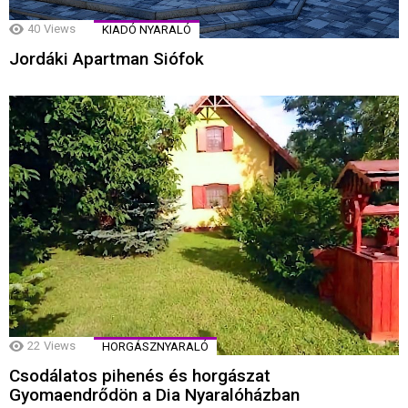
40
Views
KIADÓ NYARALÓ
Jordáki Apartman Siófok
22
Views
HORGÁSZNYARALÓ
Csodálatos pihenés és horgászat
Gyomaendrődön a Dia Nyaralóházban