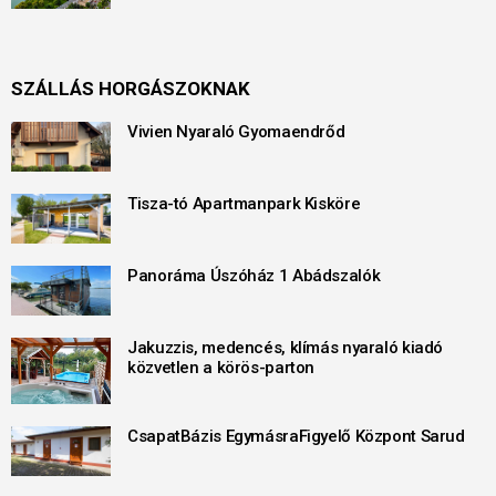
SZÁLLÁS HORGÁSZOKNAK
Vivien Nyaraló Gyomaendrőd
Tisza-tó Apartmanpark Kisköre
Panoráma Úszóház 1 Abádszalók
Jakuzzis, medencés, klímás nyaraló kiadó
közvetlen a körös-parton
CsapatBázis EgymásraFigyelő Központ Sarud