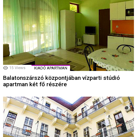
15
Views
KIADÓ APARTMAN
Balatonszárszó központjában vízparti stúdió
apartman két fő részére