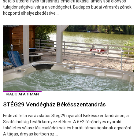
sétáló utcáról nyíló társasház emeleti lakása, amely sok előnyös
tulajdonságával várja a vendégeket. Budapes budai városrészének
központi elhelyezkedéséve ...
KIADÓ APARTMAN
STÉG29 Vendégház Békésszentandrás
Fedezd fel a varázslatos Stég29 nyaralót Békésszentandráson, a
Siratói holtág festői környezetében. A 6+2 férőhelyes nyaraló
tökéletes választás családoknak és baráti társaságoknak egyaránt.
A tágas, árnyas kertben sz ...