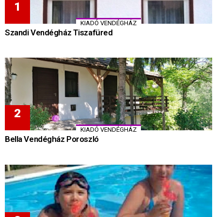
KIADÓ VENDÉGHÁZ
Szandi Vendégház Tiszafüred
KIADÓ VENDÉGHÁZ
Bella Vendégház Poroszló