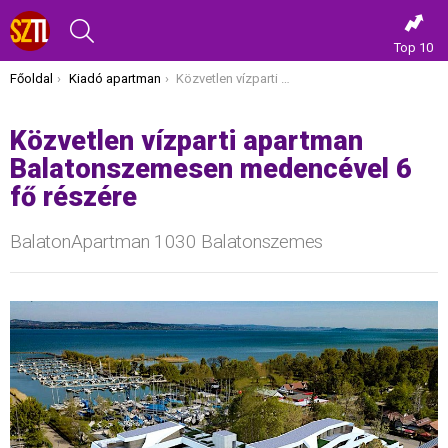
KERESÉS
Top 10
Itt vagy most:
Főoldal
Kiadó apartman
Közvetlen vízparti apartman Balatonszemesen medencével 6 fő részére
Közvetlen vízparti apartman
Balatonszemesen medencével 6
fő részére
BalatonApartman 1030 Balatonszemes