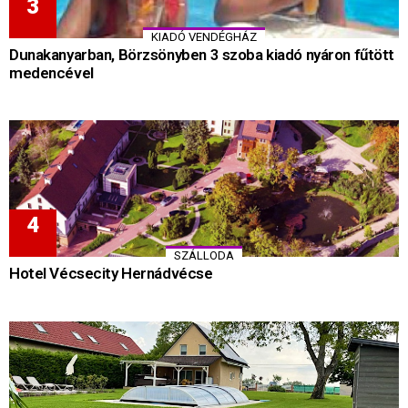
KIADÓ VENDÉGHÁZ
Dunakanyarban, Börzsönyben 3 szoba kiadó nyáron fűtött
medencével
SZÁLLODA
Hotel Vécsecity Hernádvécse