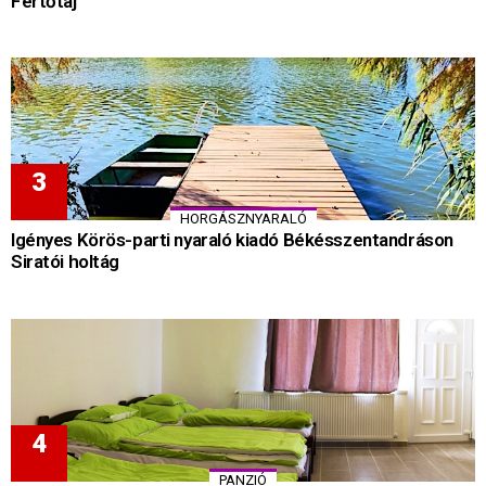
Fertőtáj
HORGÁSZNYARALÓ
Igényes Körös-parti nyaraló kiadó Békésszentandráson
Siratói holtág
PANZIÓ