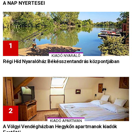
A NAP NYERTESEI
KIADÓ NYARALÓ
Régi Híd Nyaralóház Békésszentandrás központjában
KIADÓ APARTMAN
A Völgyi Vendégházban Hegykőn apartmanok kiadók