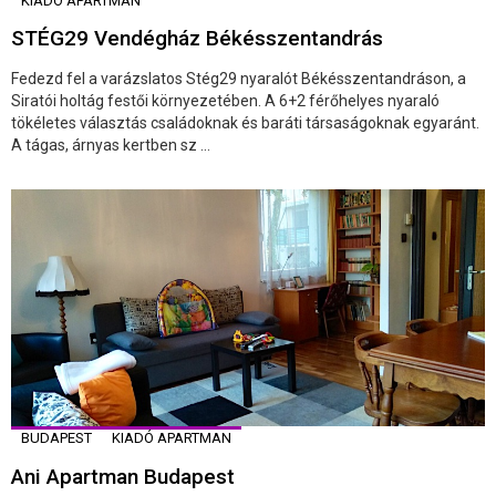
KIADÓ APARTMAN
STÉG29 Vendégház Békésszentandrás
Fedezd fel a varázslatos Stég29 nyaralót Békésszentandráson, a
Siratói holtág festői környezetében. A 6+2 férőhelyes nyaraló
tökéletes választás családoknak és baráti társaságoknak egyaránt.
A tágas, árnyas kertben sz ...
BUDAPEST
KIADÓ APARTMAN
Ani Apartman Budapest