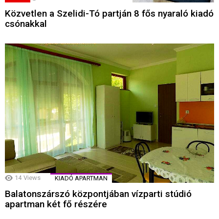
Közvetlen a Szelidi-Tó partján 8 fős nyaraló kiadó
csónakkal
14
Views
KIADÓ APARTMAN
Balatonszárszó központjában vízparti stúdió
apartman két fő részére