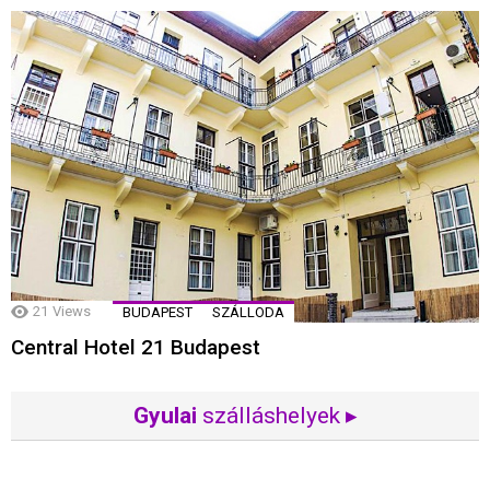
21
Views
BUDAPEST
SZÁLLODA
Central Hotel 21 Budapest
Gyulai
szálláshelyek ▸