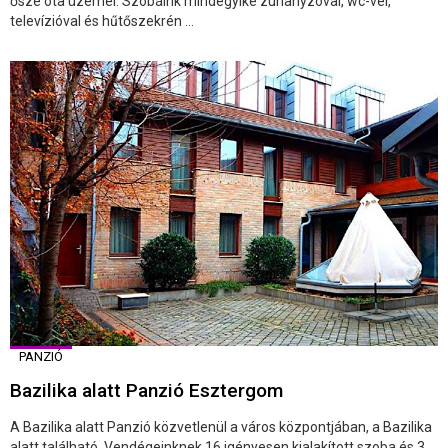
ősze óta üzemel. Szobáink mindegyike zuhanyzóval, wc-vel,
televízióval és hűtőszekrén ...
PANZIÓ
Bazilika alatt Panzió Esztergom
A Bazilika alatt Panzió közvetlenül a város központjában, a Bazilika
alatt található. Vendégeinknek 16 igényesen kialakított szoba és 3