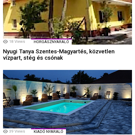
18
Views
HORGÁSZNYARALÓ
Nyugi Tanya Szentes-Magyartés, közvetlen
vízpart, stég és csónak
39
Views
KIADÓ NYARALÓ