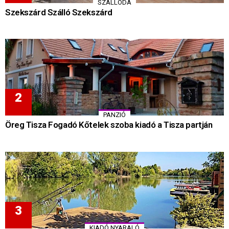
SZÁLLODA
Szekszárd Szálló Szekszárd
PANZIÓ
Öreg Tisza Fogadó Kőtelek szoba kiadó a Tisza partján
KIADÓ NYARALÓ