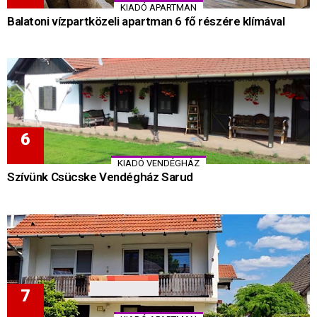
KIADÓ APARTMAN
Balatoni vízpartközeli apartman 6 fő részére klímával
KIADÓ VENDÉGHÁZ
Szívünk Csücske Vendégház Sarud