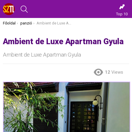
KERESÉS
Top 10
Itt vagy most:
Főoldal
panzió
Ambient de Luxe Apartman Gyula
Ambient de Luxe Apartman Gyula
Ambient de Luxe Apartman Gyula
12
Views