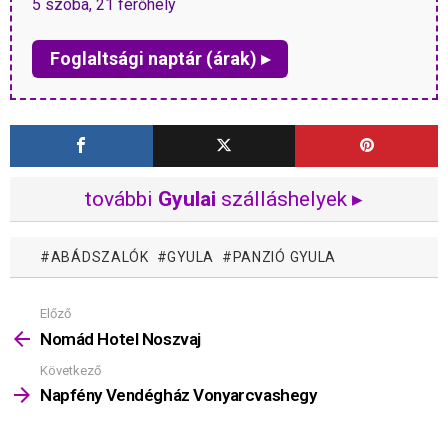
5 szoba, 21 férőhely
Foglaltsági naptár (árak) ▸
további
Gyulai
szálláshelyek ▸
ABÁDSZALÓK
GYULA
PANZIÓ GYULA
Előző
Mutass
többet
Nomád Hotel Noszvaj
Következő
Napfény Vendégház Vonyarcvashegy