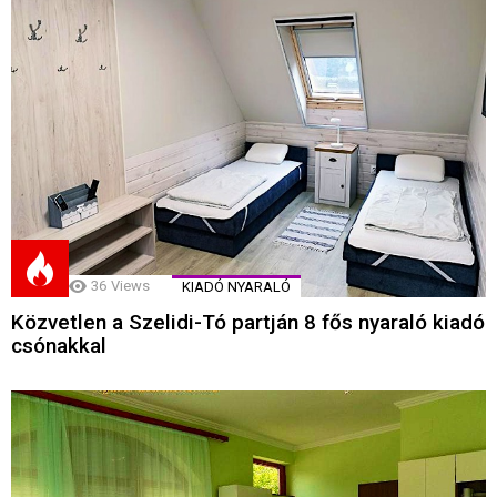
36
Views
KIADÓ NYARALÓ
Közvetlen a Szelidi-Tó partján 8 fős nyaraló kiadó
csónakkal