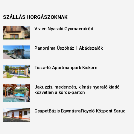
SZÁLLÁS HORGÁSZOKNAK
Vivien Nyaraló Gyomaendrőd
Panoráma Úszóház 1 Abádszalók
Tisza-tó Apartmanpark Kisköre
Jakuzzis, medencés, klímás nyaraló kiadó
közvetlen a körös-parton
CsapatBázis EgymásraFigyelő Központ Sarud