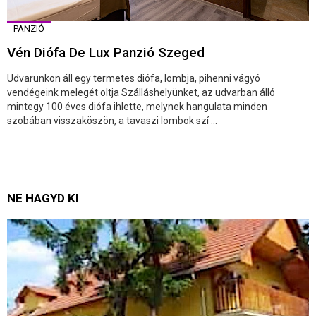
PANZIÓ
Vén Diófa De Lux Panzió Szeged
Udvarunkon áll egy termetes diófa, lombja, pihenni vágyó
vendégeink melegét oltja Szálláshelyünket, az udvarban álló
mintegy 100 éves diófa ihlette, melynek hangulata minden
szobában visszaköszön, a tavaszi lombok szí ...
NE HAGYD KI