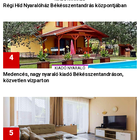
Régi Híd Nyaralóház Békésszentandrás központjában
KIADÓ NYARALÓ
Medencés, nagy nyaraló kiadó Békésszentandráson,
közvetlen vízparton