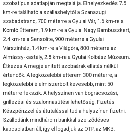
szobatípus adatlapján megtalálja. Elhelyezkedés 7.5
km-re található a szálláshelytől a Szanazugi
szabadstrand, 700 méterre a Gyulai Vár, 1.6 km-re a
Komló Étterem, 1.9 km-re a Gyulai Nagy Bambuszkert,
2.4 km-re a Sensolite, 900 méterre a Gyulai
Várszínház, 1.4 km-re a Világóra, 800 méterre az
Almássy-kastély, 2.8 km-re a Gyulai Kolbász Múzeum.
Étkezés A megjelenített szobaárak ellátás nélkül
értendők. A legközelebbi étterem 300 méterre, a
legközelebbi élelmiszerbolt kevesebb, mint 50
méterre fekszik. A helyszínen van bográcsozási,
grillezési és szalonnasütési lehetőség. Fizetés
Készpénzzel és átutalással tud a helyszínen fizetni.
Szállodánk mindhárom bankkal szerződéses
kapcsolatban áll, így elfogadjuk az OTP, az MKB,