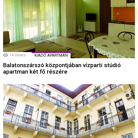
14
Views
KIADÓ APARTMAN
Balatonszárszó központjában vízparti stúdió
apartman két fő részére