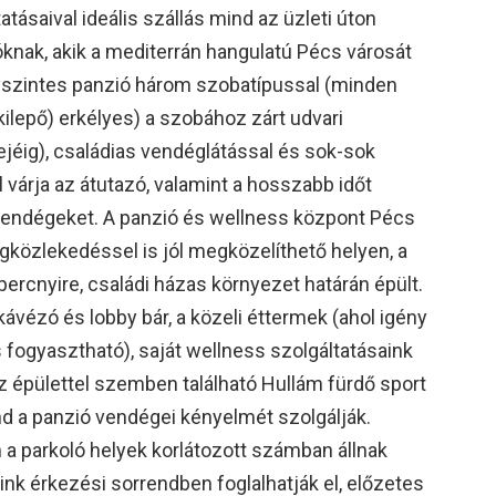
atásaival ideális szállás mind az üzleti úton
óknak, akik a mediterrán hangulatú Pécs városát
gyszintes panzió három szobatípussal (minden
kilepő) erkélyes) a szobához zárt udvari
ejéig), családias vendéglátással és sok-sok
várja az átutazó, valamint a hosszabb időt
vendégeket. A panzió és wellness központ Pécs
gközlekedéssel is jól megközelíthető helyen, a
ercnyire, családi házas környezet határán épült.
kávézó és lobby bár, a közeli éttermek (ahol igény
 fogyasztható), saját wellness szolgáltatásaink
z épülettel szemben található Hullám fürdő sport
a panzió vendégei kényelmét szolgálják.
a parkoló helyek korlátozott számban állnak
nk érkezési sorrendben foglalhatják el, előzetes