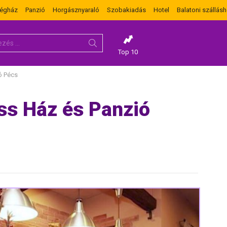
dégház
Panzió
Horgásznyaraló
Szobakiadás
Hotel
Balatoni szállásh
Top 10
ó Pécs
ss Ház és Panzió