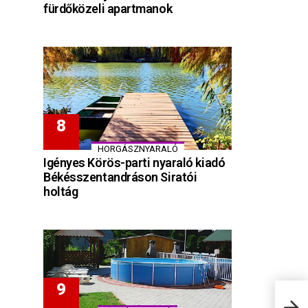
fürdőközeli apartmanok
HORGÁSZNYARALÓ
Igényes Körös-parti nyaraló kiadó
Békésszentandráson Siratói
holtág
Alex