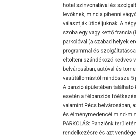
hotel színvonalával és szolgált
levőknek, mind a pihenni vágy
választják úticéljuknak. A né
szoba egy vagy kettő francia (
parkolóval (a szabad helyek er
programmal és szolgáltatással 
eltölteni szándékozó kedves 
belvárosában, autóval és töme
vasútállomástól mindössze 5 p
A panzió épületében található 
esetén a félpanziós főétkezés
valamint Pécs belvárosában, a
és élménymedencéi mind-mind 
PARKOLÁS: Panziónk területén 
rendelkezésre és azt vendégei