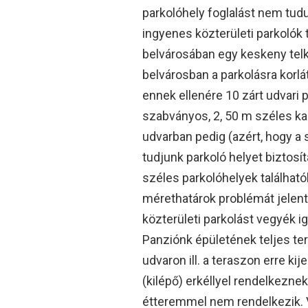
parkolóhely foglalást nem tud
ingyenes közterületi parkolók
belvárosában egy keskeny telk
belvárosban a parkolásra korlá
ennek ellenére 10 zárt udvari p
szabványos, 2, 50 m széles ka
udvarban pedig (azért, hogy a
tudjunk parkoló helyet biztosí
széles parkolóhelyek találhatók
mérethatárok problémát jelent
közterületi parkolást vegyék
Panziónk épületének teljes te
udvaron ill. a teraszon erre kij
(kilépő) erkéllyel rendelkezn
étteremmel nem rendelkezik. 