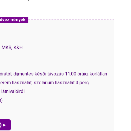
kedvezmények
P, MKB, K&H
rától, díjmentes késői távozás 11:00 óráig, korlátlan
erem használat, szolárium használat 3 perc,
átnivalóiról
s)
) ▸