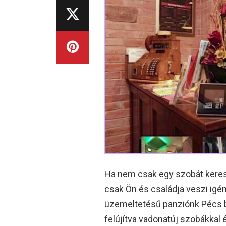
Ha nem csak egy szobát keres:
csak Ön és családja veszi igén
üzemeltetésű panziónk Pécs b
felújítva vadonatúj szobákkal 