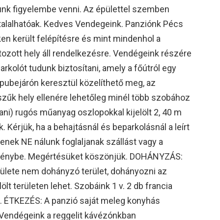
unk figyelembe venni. Az épülettel szemben
 talalhatóak. Kedves Vendegeink. Panziónk Pécs
en került felépítésre és mint mindenhol a
tozott hely áll rendelkezésre. Vendégeink részére
arkolót tudunk biztosítani, amely a főútról egy
pubejárón keresztül közelíthető meg, az
 szűk hely ellenére lehetőleg minél több szobához
tani) rugós műanyag oszlopokkal kijelölt 2, 40 m
. Kérjük, ha a behajtásnál és beparkolásnál a leírt
enek NE nálunk foglaljanak szállást vagy a
 igénybe. Megértésüket köszönjük. DOHÁNYZÁS:
rülete nem dohányzó terület, dohányozni az
elölt területen lehet. Szobáink 1 v. 2 db francia
ek. ÉTKEZÉS: A panzió saját meleg konyhás
Vendégeink a reggelit kávézónkban