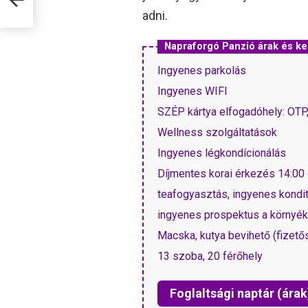
adni.
Napraforgó Panzió árak és 
Ingyenes parkolás
Ingyenes WIFI
SZÉP kártya elfogadóhely: OT
Wellness szolgáltatások
Ingyenes légkondícionálás
Díjmentes korai érkezés 14:00 ó
teafogyasztás, ingyenes kondit
ingyenes prospektus a környék l
Macska, kutya bevihető (fizető
13 szoba, 20 férőhely
Foglaltsági naptár (árak