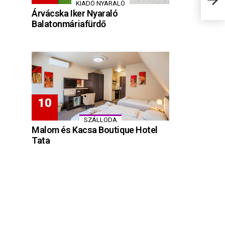
KIADÓ NYARALÓ
Árvácska Iker Nyaraló
Balatonmáriafürdő
SZÁLLODA
Malom és Kacsa Boutique Hotel
Tata