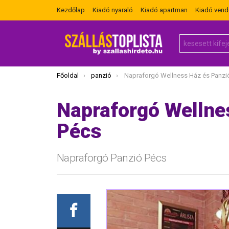
Kezdőlap
Kiadó nyaraló
Kiadó apartman
Kiadó ven
Search
for:
Itt vagy most:
Főoldal
panzió
Napraforgó Wellness Ház és Panzi
Napraforgó Wellne
Pécs
Napraforgó Panzió Pécs