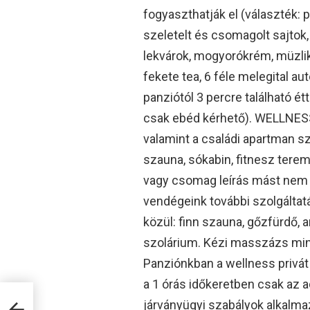
fogyaszthatják el (választék: 
szeletelt és csomagolt sajtok,
lekvárok, mogyorókrém, müzli
fekete tea, 6 féle melegital au
panziótól 3 percre található ét
csak ebéd kérhető). WELLNESS
valamint a családi apartman sz
szauna, sókabin, fitnesz tere
vagy csomag leírás mást nem 
vendégeink további szolgáltat
közül: finn szauna, gőzfürdő, 
szolárium. Kézi masszázs mind
Panziónkban a wellness privát j
a 1 órás időkeretben csak az a
járványügyi szabályok alkalma