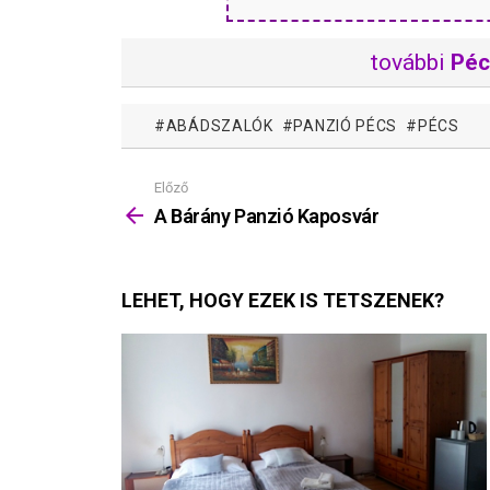
további
Péc
ABÁDSZALÓK
PANZIÓ PÉCS
PÉCS
Előző
Mutass
többet
A Bárány Panzió Kaposvár
LEHET, HOGY EZEK IS TETSZENEK?