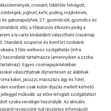
péksütemények, croisant, többféle felvágott,
 zöldségek, joghurt, kefír, puding, májkrémek,
k és gabonapelyhek, 2 f. gyümölcslé, gyümölcs és
tomatából, stb), a félpanziós étkezés pedig a
terem a la carte kínálatából választható (vasárnap
: Standard, szuperior és komfort szobáink
obaára 3 féle wellness szolgáltatás (infra
m) használatát tartalmazza (amennyiben a szoba
tartalmaz). Egyes csomagajánlatokban
ásokat választhatnak díjmentesen az alábbiak
aroma kabin, jacuzzi, masszázs ágy és fotel,
en esetben csak külön díjazás mellett kérhető.
elleggel működik: az előre lefoglalt szolgáltatást
dott szoba vendégei használják. Az aktuális
zásáról recepciónk tud részletes információt