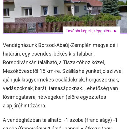
További képek, képgaléria ►
Vendégházunk Borsod-Abaúj-Zemplén megye déli
határán, egy csendes, békés kis faluban,
Borsodivánkán található, a Tisza-tóhoz közel,
Mezőkövesdtől 15 km-re. Szálláshelyünketjó szívvel
ajánljuk kisgyermekes családoknak, horgászoknak,
vadászoknak, baráti társaságoknak. Lehetőség van
lósimogatásra, hétvégeken (előre egyeztetés
alapján)hintózásra.
A vendégházban található: -1 szoba (franciaágy) -1
szoba (franciaágy+ 1 ágy) -nappali+ étkező (egy