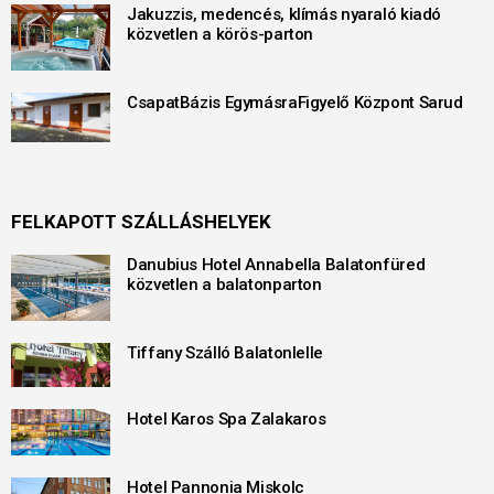
Jakuzzis, medencés, klímás nyaraló kiadó
közvetlen a körös-parton
CsapatBázis EgymásraFigyelő Központ Sarud
FELKAPOTT SZÁLLÁSHELYEK
Danubius Hotel Annabella Balatonfüred
közvetlen a balatonparton
Tiffany Szálló Balatonlelle
Hotel Karos Spa Zalakaros
Hotel Pannonia Miskolc