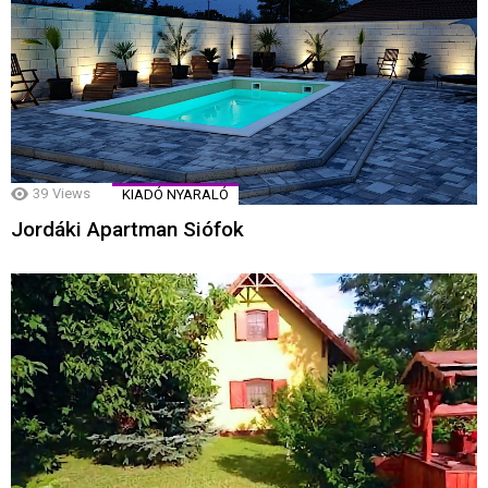
39
Views
KIADÓ NYARALÓ
Jordáki Apartman Siófok