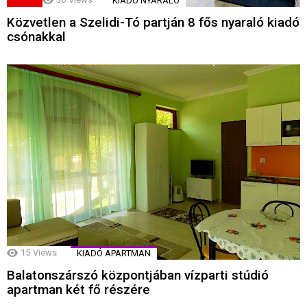
KIADÓ NYARALÓ
Közvetlen a Szelidi-Tó partján 8 fős nyaraló kiadó
csónakkal
15
Views
KIADÓ APARTMAN
Balatonszárszó központjában vízparti stúdió
apartman két fő részére