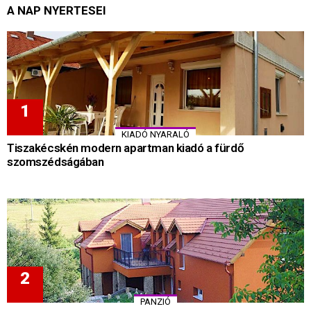
A NAP NYERTESEI
KIADÓ NYARALÓ
Tiszakécskén modern apartman kiadó a fürdő
szomszédságában
PANZIÓ