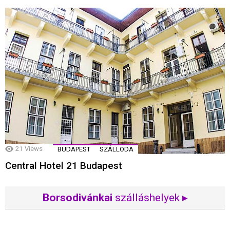
21
Views
BUDAPEST
SZÁLLODA
Central Hotel 21 Budapest
Borsodivánkai
szálláshelyek ▸