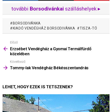
további
Borsodivánkai
szálláshelyek ▸
BORSODIVÁNKA
KIADÓ VENDÉGHÁZ BORSODIVÁNKA
TISZA-TÓ
Előző
Mutass
többet
Erzsébet Vendégház a Gyomai Termálfürdő
közelében
Következő
Tommy-lak Vendégház Békésszentandrás
LEHET, HOGY EZEK IS TETSZENEK?