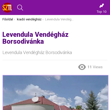
KERESÉS
Top 10
Itt vagy most:
Főoldal
kiadó vendégház
Levendula Vendégház Borsodivánka
Levendula Vendégház
Borsodivánka
Levendula Vendégház Borsodivánka
11
Views