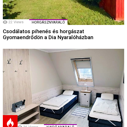
22
Views
HORGÁSZNYARALÓ
Csodálatos pihenés és horgászat
Gyomaendrődön a Dia Nyaralóházban
36
Views