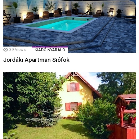
39
Views
KIADÓ NYARALÓ
Jordáki Apartman Siófok