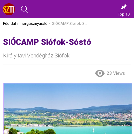
KERESÉS
Top 10
Itt vagy most:
Főoldal
horgásznyaraló
SIÓCAMP Siófok-Sóstó
SIÓCAMP Siófok-Sóstó
Király-tavi Vendégház Siófok
23
Views