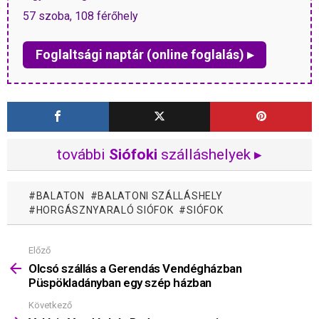
57 szoba, 108 férőhely
Foglaltsági naptár (online foglalás) ▸
további
Siófoki
szálláshelyek ▸
BALATON
BALATONI SZÁLLÁSHELY
HORGÁSZNYARALÓ SIÓFOK
SIÓFOK
Előző
Mutass
többet
Olcsó szállás a Gerendás Vendégházban
Püspökladányban egy szép házban
Következő