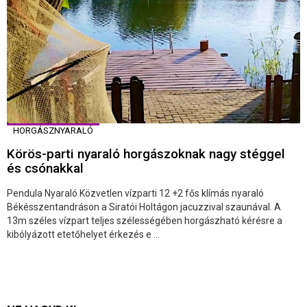
HORGÁSZNYARALÓ
Körös-parti nyaraló horgászoknak nagy stéggel
és csónakkal
Pendula Nyaraló Közvetlen vízparti 12 +2 fős klímás nyaraló
Békésszentandráson a Siratói Holtágon jacuzzival szaunával. A
13m széles vízpart teljes szélességében horgászható kérésre a
kibólyázott etetőhelyet érkezés e ...