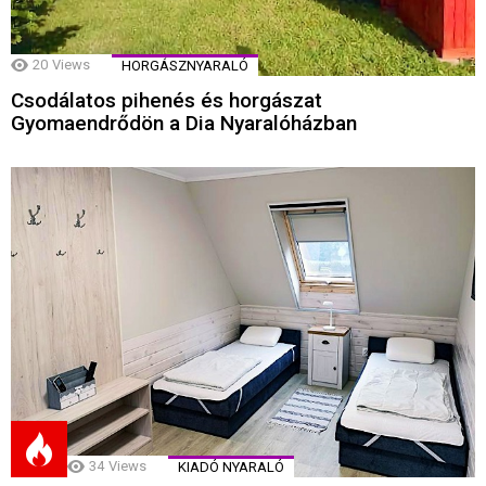
20
Views
HORGÁSZNYARALÓ
Csodálatos pihenés és horgászat
Gyomaendrődön a Dia Nyaralóházban
34
Views
KIADÓ NYARALÓ