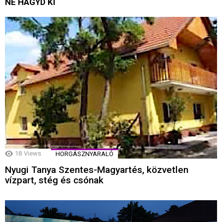
NE HAGYD KI
18
Views
HORGÁSZNYARALÓ
Nyugi Tanya Szentes-Magyartés, közvetlen
vízpart, stég és csónak