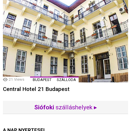
21
Views
BUDAPEST
SZÁLLODA
Central Hotel 21 Budapest
Siófoki
szálláshelyek ▸
A NAP NYERTESEI