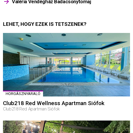
Valéria Vendégház Badacsonytomaj
LEHET, HOGY EZEK IS TETSZENEK?
HORGÁSZNYARALÓ
Club218 Red Wellness Apartman Siófok
Club218 Red Apartman Siófok