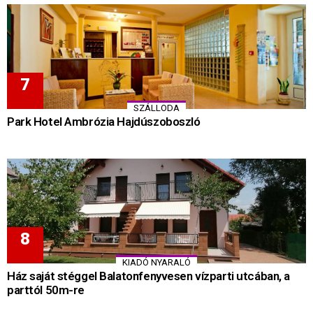
SZÁLLODA
Park Hotel Ambrózia Hajdúszoboszló
KIADÓ NYARALÓ
Ház saját stéggel Balatonfenyvesen vízparti utcában, a
parttól 50m-re