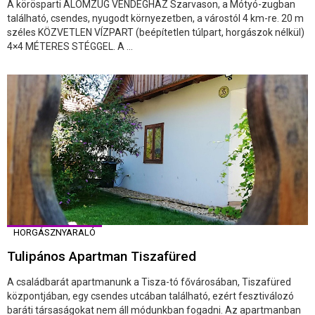
A körösparti ÁLOMZUG VENDÉGHÁZ Szarvason, a Mótyó-zugban
található, csendes, nyugodt környezetben, a várostól 4 km-re. 20 m
széles KÖZVETLEN VÍZPART (beépítetlen túlpart, horgászok nélkül)
4×4 MÉTERES STÉGGEL. A ...
HORGÁSZNYARALÓ
Tulipános Apartman Tiszafüred
A családbarát apartmanunk a Tisza-tó fővárosában, Tiszafüred
központjában, egy csendes utcában található, ezért fesztiválozó
baráti társaságokat nem áll módunkban fogadni. Az apartmanban