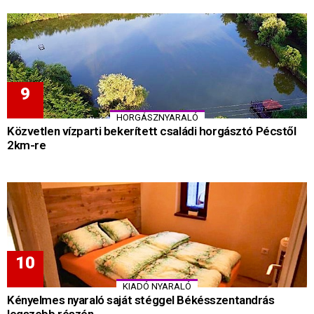
HORGÁSZNYARALÓ
Közvetlen vízparti bekerített családi horgásztó Pécstől
2km-re
KIADÓ NYARALÓ
Kényelmes nyaraló saját stéggel Békésszentandrás
legszebb részén