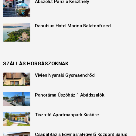
Abszolút Panzió Keszthely
Danubius Hotel Marina Balatonfüred
SZÁLLÁS HORGÁSZOKNAK
Vivien Nyaraló Gyomaendrőd
Panoráma Úszóház 1 Abádszalók
Tisza-tó Apartmanpark Kisköre
CsapatBázis EgymásraFigyelő Központ Sarud