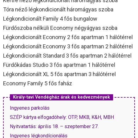
Kertre néző légkondicionált háromágyas szoba
Tóra néző légkondicionált háromágyas szoba
Légkondicionált Family 4 fős bungalow
Fürdőszoba nélküli Economy négyágyas szoba
Légkondicionált Economy 2 fős apartman 1 hálótérrel
Légkondicionált Economy 3 fős apartman 2 hálótérrel
Légkondicionált Standard 3 fős apartman 2 hálótérrel
Fürdőkádas Studio 3 fős apartman 1 hálótérrel
Légkondicionált XL 5 fős apartman 3 hálótérrel
Economy Family 5 fős faház
Király-tavi Vendégház árak és kedvezmények
Ingyenes parkolás
SZÉP kártya elfogadóhely: OTP, MKB, K&H, MBH
Nyitvatartás: április 18. – szeptember 27.
Ingyenes légkondícionálás