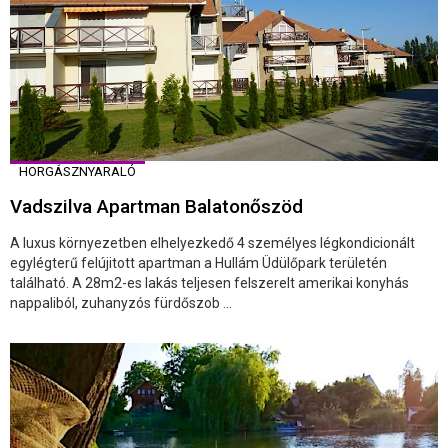
HORGÁSZNYARALÓ
Vadszilva Apartman Balatonőszöd
A luxus környezetben elhelyezkedő 4 személyes légkondicionált
egylégterű felújitott apartman a Hullám Üdülőpark területén
található. A 28m2-es lakás teljesen felszerelt amerikai konyhás
nappaliból, zuhanyzós fürdőszob ...