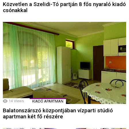
Közvetlen a Szelidi-Tó partján 8 fős nyaraló kiadó
csónakkal
14
Views
KIADÓ APARTMAN
Balatonszárszó központjában vízparti stúdió
apartman két fő részére