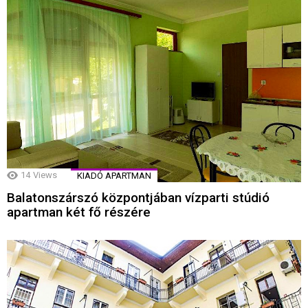
14
Views
KIADÓ APARTMAN
Balatonszárszó központjában vízparti stúdió
apartman két fő részére