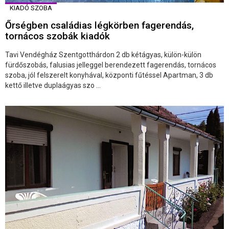
KIADÓ SZOBA
Őrségben családias légkörben fagerendás,
tornácos szobák kiadók
Tavi Vendégház Szentgotthárdon 2 db kétágyas, külön-külön
fürdőszobás, falusias jelleggel berendezett fagerendás, tornácos
szoba, jól felszerelt konyhával, központi fűtéssel Apartman, 3 db
kettő illetve duplaágyas szo ...