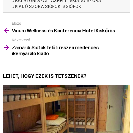
BALATONI SZÁLLÁSHELY
KIADÓ SZOBA
KIADÓ SZOBA SIÓFOK
SIÓFOK
Előző
Mutass
többet
Vinum Wellness és Konferencia Hotel Kiskőrös
Következő
Zamárdi Siófok felőli részén medencés
ikernyaraló kiadó
LEHET, HOGY EZEK IS TETSZENEK?