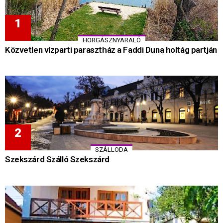
HORGÁSZNYARALÓ
Közvetlen vízparti parasztház a Faddi Duna holtág partján
SZÁLLODA
Szekszárd Szálló Szekszárd