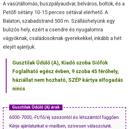
A vasútállomás, buszpályaudvar, belváros, boltok, és a
Petőfi sétány 10-15 perces sétával elérhető. A
Balaton, szabadstrand 500 m. Szálláshelyünk egy
bulizós hely, ezért a csendre és nyugalomra
vágyóknak, családosoknak gyerekekkel, inkább a hét
elejét ajánljuk.
Gusztilak Üdülő (A), Kiadó szoba Siófok
Foglalható egész évben, 9 szoba 45 férőhely,
háziállat nem hozható, SZÉP kártya elfogadás
nincs
Gusztilak Üdülő (A) árak
6000-7000,-Ft/fő/éj szezontól és létszámtól függően.
Kérje ajánlatunkat e-mailben, szívesen válaszolunk.