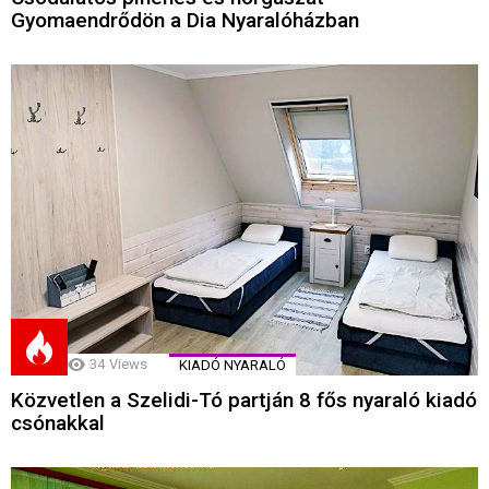
Gyomaendrődön a Dia Nyaralóházban
34
Views
KIADÓ NYARALÓ
Közvetlen a Szelidi-Tó partján 8 fős nyaraló kiadó
csónakkal