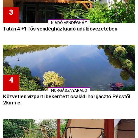
KIADÓ VENDÉGHÁZ
Tatán 4 +1 fős vendégház kiadó üdülőövezetében
HORGÁSZNYARALÓ
Közvetlen vízparti bekerített családi horgásztó Pécstől
2km-re