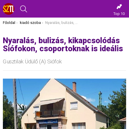
KERESÉS
Top 10
Itt vagy most:
Főoldal
kiadó szoba
Nyaralás, bulizás, kikapcsolódás Siófokon, csoportoknak is ideális
Nyaralás, bulizás, kikapcsolódás
Siófokon, csoportoknak is ideális
Gusztilak Üdülő (A) Siófok