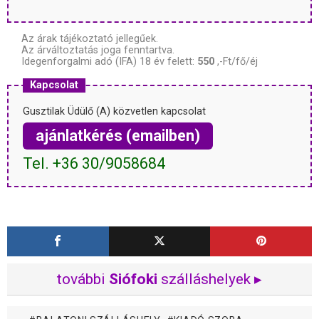
Az árak tájékoztató jellegűek.
Az árváltoztatás joga fenntartva.
Idegenforgalmi adó (IFA) 18 év felett:
550
,-Ft/fő/éj
Kapcsolat
Gusztilak Üdülő (A) közvetlen kapcsolat
ajánlatkérés (emailben)
Tel. +36 30/9058684
további
Siófoki
szálláshelyek ▸