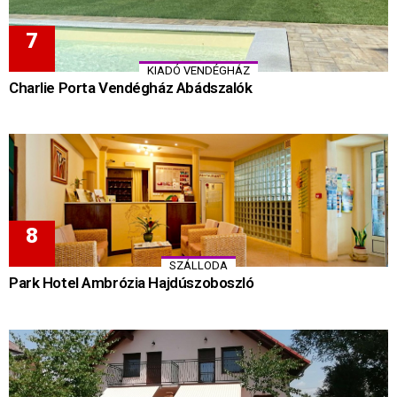
KIADÓ VENDÉGHÁZ
Charlie Porta Vendégház Abádszalók
SZÁLLODA
Park Hotel Ambrózia Hajdúszoboszló