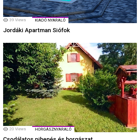
39
Views
KIADÓ NYARALÓ
Jordáki Apartman Siófok
20
Views
HORGÁSZNYARALÓ
Csodálatos pihenés és horgászat