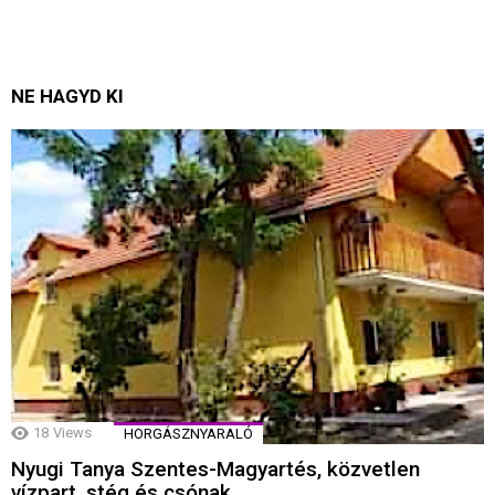
NE HAGYD KI
18
Views
HORGÁSZNYARALÓ
Nyugi Tanya Szentes-Magyartés, közvetlen
vízpart, stég és csónak