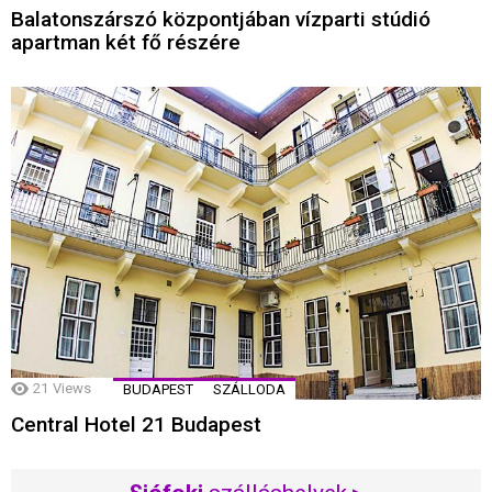
Balatonszárszó központjában vízparti stúdió
apartman két fő részére
21
Views
BUDAPEST
SZÁLLODA
Central Hotel 21 Budapest