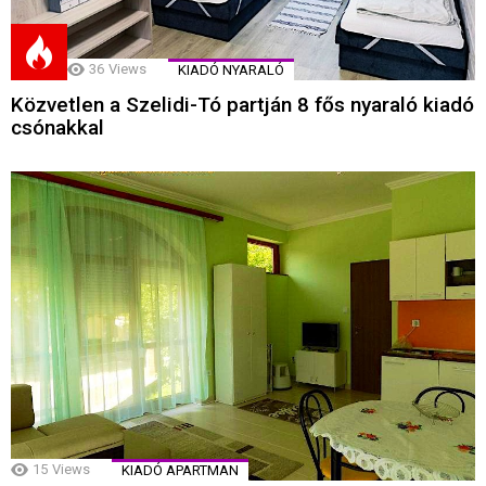
36
Views
KIADÓ NYARALÓ
Közvetlen a Szelidi-Tó partján 8 fős nyaraló kiadó
csónakkal
15
Views
KIADÓ APARTMAN