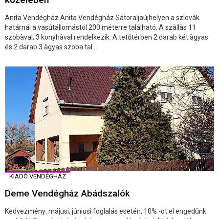
Anita Vendégház Anita Vendégház Sátoraljaújhelyen a szlovák
határnál a vasútállomástól 200 méterre található. A szàllàs 11
szobàval, 3 konyhàval rendelkezik. A tetőtérben 2 darab két àgyas
és 2 darab 3 àgyas szoba tal ...
KIADÓ VENDÉGHÁZ
Deme Vendégház Abádszalók
Kedvezmény: májusi, júniusi foglalás esetén, 10% -ot el engedünk