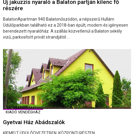
Új jakuzzis nyaraló a Balaton partján kilenc fő
részére
BalatonApartman 940 Balatonőszödön, a népszerű Hullám
Üdülőparkban található ez a 2018-ban épült, modern és igényesen
berendezett nyaralóház. A szállás közvetlenül a Balaton sekély
vizű, parkosított privát strandjától ...
KIADÓ VENDÉGHÁZ
Gyetvai Ház Abádszalók
KIEMELT ÜDÜLŐÖVEZETBEN, KÖZPONTI RÉSZEN.