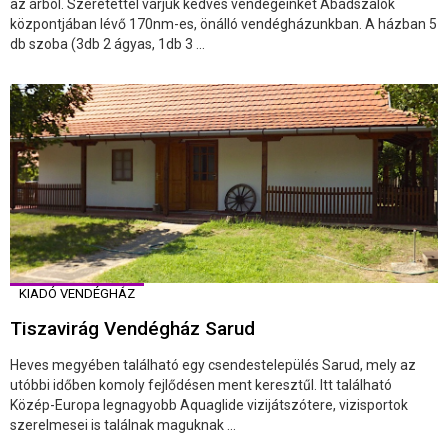
az árból. Szeretettel várjuk kedves vendégeinket Abádszalók
központjában lévő 170nm-es, önálló vendégházunkban. A házban 5
db szoba (3db 2 ágyas, 1db 3 ...
KIADÓ VENDÉGHÁZ
Tiszavirág Vendégház Sarud
Heves megyében található egy csendestelepülés Sarud, mely az
utóbbi időben komoly fejlődésen ment keresztűl. Itt található
Közép-Europa legnagyobb Aquaglide vizijátszótere, vizisportok
szerelmesei is találnak maguknak ...