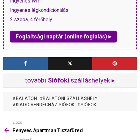
Ingyenes WIFI
Ingyenes légkondícionálás
2 szoba, 4 férőhely
Foglaltsági naptár (online foglalás) ▸
további
Siófoki
szálláshelyek ▸
BALATON
BALATONI SZÁLLÁSHELY
KIADÓ VENDÉGHÁZ SIÓFOK
SIÓFOK
Előző
Mutass
többet
Fenyves Apartman Tiszafüred