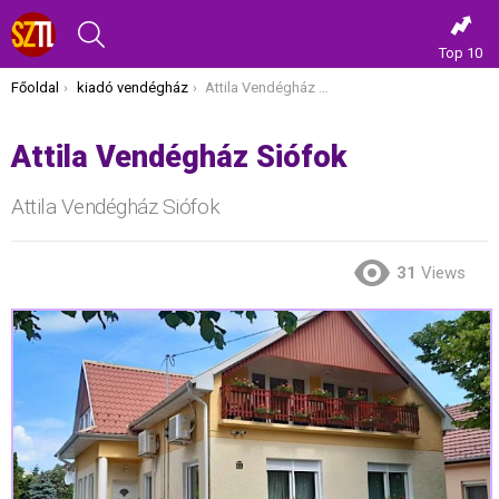
KERESÉS
Top 10
Itt vagy most:
Főoldal
kiadó vendégház
Attila Vendégház Siófok
Attila Vendégház Siófok
Attila Vendégház Siófok
31
Views