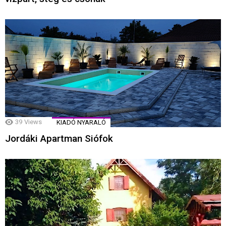
39
Views
KIADÓ NYARALÓ
Jordáki Apartman Siófok