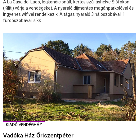
A La Casa del Lago, légkondicionált, kertes szálláshelye Siófokon
(Kiliti) várja a vendégeket. A nyaraló díjmentes magánparkolóval és
ingyenes wifivel rendelkezik. A tágas nyaraló 3 hálószobával, 1
fürdőszobával, síkk ...
KIADÓ VENDÉGHÁZ
Vadóka Ház Őriszentpéter