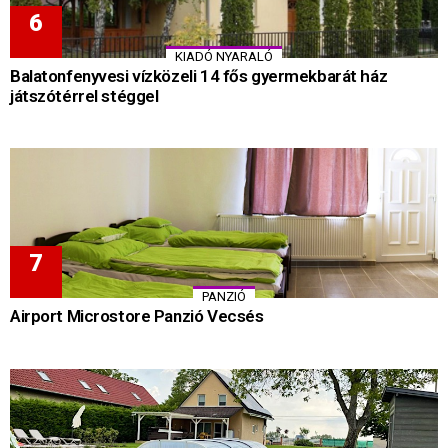
KIADÓ NYARALÓ
Balatonfenyvesi vízközeli 14 fős gyermekbarát ház
játszótérrel stéggel
PANZIÓ
Airport Microstore Panzió Vecsés