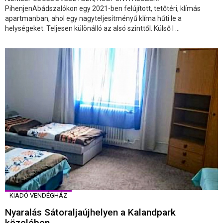
PihenjenAbádszalókon egy 2021-ben felújított, tetőtéri, klímás
apartmanban, ahol egy nagyteljesítményű klíma hűti le a
helységeket. Teljesen különálló az alsó szinttől. Külső l ...
KIADÓ VENDÉGHÁZ
Nyaralás Sátoraljaújhelyen a Kalandpark
közelében