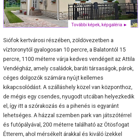
További képek, képgaléria ►
Siófok kertvárosi részében, zöldövezetben a
víztoronytól gyalogosan 10 percre, a Balatontól 15
percre, 1100 méterre várja kedves vendégeit az Attila
Vendégház, amely családok, baráti társaságok, párok,
céges dolgozók számára nyújt kellemes
kikapcsolódást. A szálláshely közel van központhoz,
de mégis egy csendes, nyugodt utcában helyezkedik
el, így itt a szórakozás és a pihenés is egyaránt
lehetséges. A házzal szemben park van játszótérrel
és futópályával, 200 méterre található az Ötösfogat
Étterem, ahol mérsékelt árakkal és kiváló ízekkel