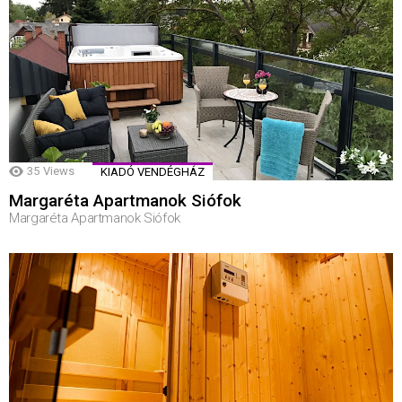
35
Views
KIADÓ VENDÉGHÁZ
Margaréta Apartmanok Siófok
Margaréta Apartmanok Siófok