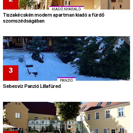
KIADÓ NYARALÓ
Tiszakécskén modern apartman kiadó a fürdő
szomszédságában
PANZIÓ
Sebesvíz Panzió Lillafüred