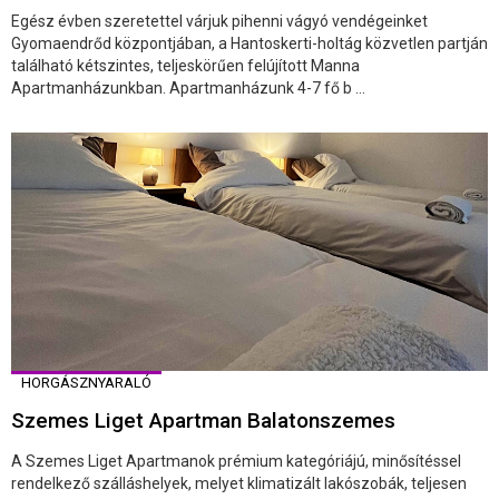
Egész évben szeretettel várjuk pihenni vágyó vendégeinket
Gyomaendrőd központjában, a Hantoskerti-holtág közvetlen partján
található kétszintes, teljeskörűen felújított Manna
Apartmanházunkban. Apartmanházunk 4-7 fő b ...
HORGÁSZNYARALÓ
Szemes Liget Apartman Balatonszemes
A Szemes Liget Apartmanok prémium kategóriájú, minősítéssel
rendelkező szálláshelyek, melyet klimatizált lakószobák, teljesen