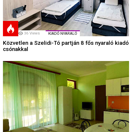
36
Views
KIADÓ NYARALÓ
Közvetlen a Szelidi-Tó partján 8 fős nyaraló kiadó
csónakkal