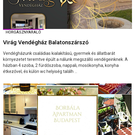
HORGÁSZNYARALÓ
Virág Vendégház Balatonszárszó
Vendégházunk családias kialakítású, gyermek és állatbarát
környezetet teremtve épült a nálunk megszálló vendégeinknek. A
házban 4 szoba, 2 fürdőszoba, nappali, mosókonyha, konyha
étkezővel, és külön wc helyiség találh ...