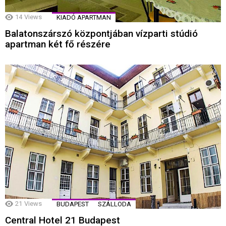
14
Views
KIADÓ APARTMAN
Balatonszárszó központjában vízparti stúdió
apartman két fő részére
21
Views
BUDAPEST
SZÁLLODA
Central Hotel 21 Budapest