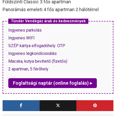
Földszinti Classic 3 fős apartman
Panorámás emeleti 4 fős apartman 2 hálótérrel
Tündér Vendégáz árak és kedvezmények
Ingyenes parkolás
Ingyenes WIFI
SZÉP kártya elfogadóhely: OTP
Ingyenes légkondícionálás
Macska, kutya bevihető (fizetős)
2 apartman, 5 férőhely
Foglaltsági naptár (online foglalás) ▸