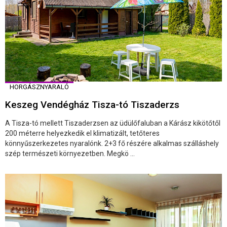
HORGÁSZNYARALÓ
Keszeg Vendégház Tisza-tó Tiszaderzs
A Tisza-tó mellett Tiszaderzsen az üdülőfaluban a Kárász kikötőtől
200 méterre helyezkedik el klimatizált, tetőteres
könnyűszerkezetes nyaralónk. 2+3 fő részére alkalmas szálláshely
szép természeti környezetben. Megkö ...