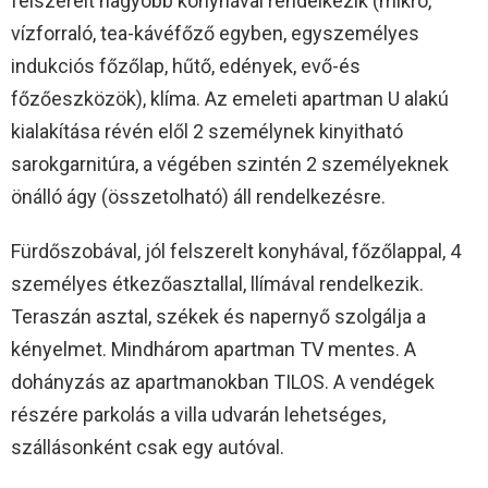
felszerelt nagyobb konyhával rendelkezik (mikró,
vízforraló, tea-kávéfőző egyben, egyszemélyes
indukciós főzőlap, hűtő, edények, evő-és
főzőeszközök), klíma. Az emeleti apartman U alakú
kialakítása révén elől 2 személynek kinyitható
sarokgarnitúra, a végében szintén 2 személyeknek
önálló ágy (összetolható) áll rendelkezésre.
Fürdőszobával, jól felszerelt konyhával, főzőlappal, 4
személyes étkezőasztallal, llímával rendelkezik.
Teraszán asztal, székek és napernyő szolgálja a
kényelmet. Mindhárom apartman TV mentes. A
dohányzás az apartmanokban TILOS. A vendégek
részére parkolás a villa udvarán lehetséges,
szállásonként csak egy autóval.