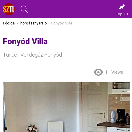
KERESÉS
Top 10
Itt vagy most:
Főoldal
horgásznyaraló
Fonyód Villa
Fonyód Villa
Tündér Vendégáz Fonyód
11
Views