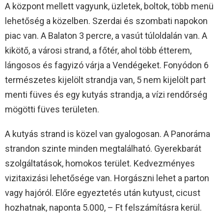
A központ mellett vagyunk, üzletek, boltok, több menü
lehetőség a közelben. Szerdai és szombati napokon
piac van. A Balaton 3 percre, a vasút túloldalán van. A
kikötő, a városi strand, a főtér, ahol több étterem,
lángosos és fagyizó várja a Vendégeket. Fonyódon 6
természetes kijelölt strandja van, 5 nem kijelölt part
menti füves és egy kutyás strandja, a vízi rendőrség
mögötti füves területen.
A kutyás strand is közel van gyalogosan. A Panoráma
strandon szinte minden megtalálható. Gyerekbarát
szolgáltatások, homokos terület. Kedvezményes
vizitaxizási lehetősége van. Horgászni lehet a parton
vagy hajóról. Előre egyeztetés után kutyust, cicust
hozhatnak, naponta 5.000, – Ft felszámításra kerül.