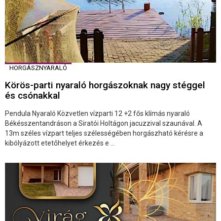
HORGÁSZNYARALÓ
Körös-parti nyaraló horgászoknak nagy stéggel
és csónakkal
Pendula Nyaraló Közvetlen vízparti 12 +2 fős klímás nyaraló
Békésszentandráson a Siratói Holtágon jacuzzival szaunával. A
13m széles vízpart teljes szélességében horgászható kérésre a
kibólyázott etetőhelyet érkezés e ...