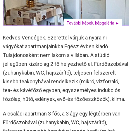
További képek, képgaléria ►
Kedves Vendégek. Szerettel várjuk a nyaralni
vágyókat apartmanjainkba Egész évben kiadó.
Tulajdonosként nem lakom a villában. A stúdió
jellegűben kizárólag 2 fő helyezhető el. Fürdőszobával
(zuhanykabin, WC, hajszárító), teljesen felszerelt
kisebb teakonyhával rendelkezik (mikró, vízforraló,
tea- és kávéfőző egyben, egyszemélyes indukciós
főzőlap, hűtő, edények, evő-és főzőeszközök), klíma.
A családi apartman 3 fős, a 3 ágy egy légtérben van.
Fürdőszobával (zuhanykabin, WC, hajszárító),