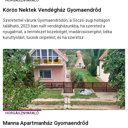
HORGÁSZNYARALÓ
Körös Nektek Vendégház Gyomaendrőd
Szeretettel várunk Gyomaendrődön, a Sóczó-zugi holtágon
található, 2023-ban nyílt vendégházunkba, ha szereted a
nyugalmat, a természet közelségét, madárcsicsergést, béka
kuruttyolást, tücsök ciripelést, és ha szeretsz ...
HORGÁSZNYARALÓ
Manna Apartmanház Gyomaendrőd