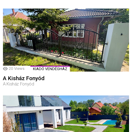
20
Views
KIADÓ VENDÉGHÁZ
A Kisház Fonyód
A Kisház Fonyód