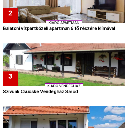
KIADÓ APARTMAN
Balatoni vízpartközeli apartman 6 fő részére klímával
KIADÓ VENDÉGHÁZ
Szívünk Csücske Vendégház Sarud