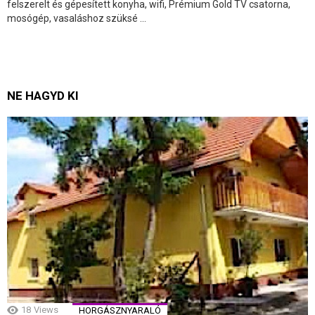
felszerelt és gépesített konyha, wifi, Prémium Gold TV csatorna,
mosógép, vasaláshoz szüksé ...
NE HAGYD KI
18
Views
HORGÁSZNYARALÓ