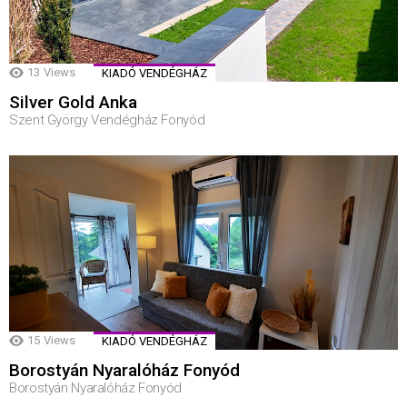
13
Views
KIADÓ VENDÉGHÁZ
Silver Gold Anka
Szent György Vendégház Fonyód
15
Views
KIADÓ VENDÉGHÁZ
Borostyán Nyaralóház Fonyód
Borostyán Nyaralóház Fonyód