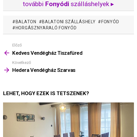
további
Fonyódi
szálláshelyek ▸
BALATON
BALATONI SZÁLLÁSHELY
FONYÓD
HORGÁSZNYARALÓ FONYÓD
Előző
Mutass
többet
Kedves Vendégház Tiszafüred
Következő
Hedera Vendégház Szarvas
LEHET, HOGY EZEK IS TETSZENEK?