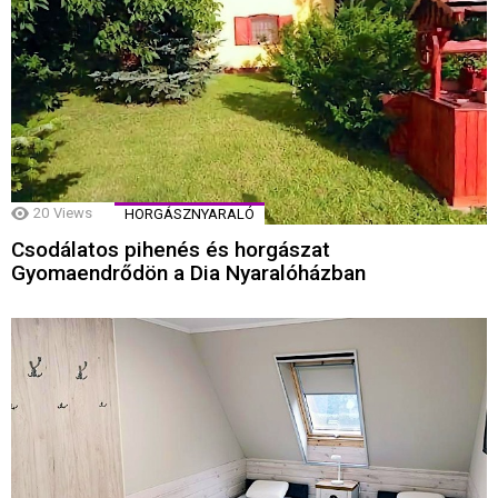
20
Views
HORGÁSZNYARALÓ
Csodálatos pihenés és horgászat
Gyomaendrődön a Dia Nyaralóházban