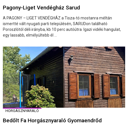
Pagony-Liget Vendégház Sarud
A PAGONY – LIGET VENDÉGHÁZ a Tisza-tó mostanra méltán
ismertté vált nyugati parti településén, SARUDon található
Poroszlótól déli irányba, kb 10 perc autóútra. Igazi vidéki hangulat,
egy lassabb, elmélyültebb él ...
HORGÁSZNYARALÓ
Bedőlt Fa Horgásznyaraló Gyomaendrőd