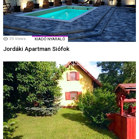
39
Views
KIADÓ NYARALÓ
Jordáki Apartman Siófok