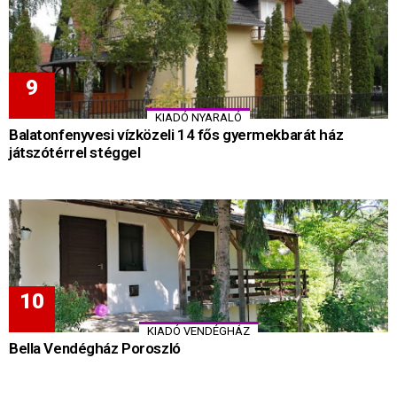
KIADÓ NYARALÓ
Balatonfenyvesi vízközeli 14 fős gyermekbarát ház
játszótérrel stéggel
KIADÓ VENDÉGHÁZ
Bella Vendégház Poroszló