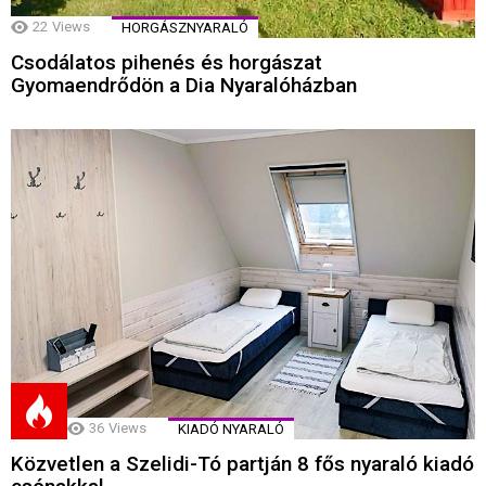
22
Views
HORGÁSZNYARALÓ
Csodálatos pihenés és horgászat
Gyomaendrődön a Dia Nyaralóházban
36
Views
KIADÓ NYARALÓ
Közvetlen a Szelidi-Tó partján 8 fős nyaraló kiadó