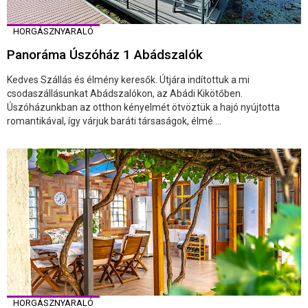
HORGÁSZNYARALÓ
Panoráma Úszóház 1 Abádszalók
Kedves Szállás és élmény keresők. Útjára indítottuk a mi
csodaszállásunkat Abádszalókon, az Abádi Kikötőben.
Úszóházunkban az otthon kényelmét ötvöztük a hajó nyújtotta
romantikával, így várjuk baráti társaságok, élmé ...
HORGÁSZNYARALÓ