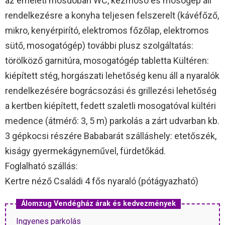
az emeleti mosdóban WC, kézmosó és mosógép áll
rendelkezésre a konyha teljesen felszerelt (kávéfőző,
mikro, kenyérpirító, elektromos főzőlap, elektromos
sütő, mosogatógép) további plusz szolgáltatás:
törölköző garnitúra, mosogatógép tabletta Kültéren:
kiépített stég, horgászati lehetőség kenu áll a nyaralók
rendelkezésére bográcsozási és grillezési lehetőség
a kertben kiépített, fedett szaletli mosogatóval kültéri
medence (átmérő: 3, 5 m) parkolás a zárt udvarban kb.
3 gépkocsi részére Bababarát szálláshely: etetőszék,
kiságy gyermekágyneművel, fürdetőkád.
Foglalható szállás:
Kertre néző Családi 4 fős nyaraló (pótágyazható)
Álomzug Vendégház árak és kedvezmények
Ingyenes parkolás