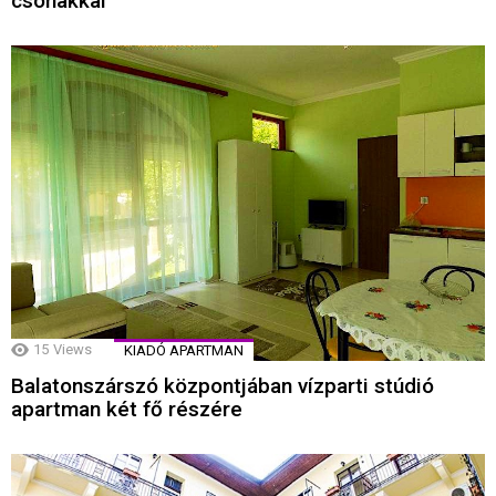
csónakkal
15
Views
KIADÓ APARTMAN
Balatonszárszó központjában vízparti stúdió
apartman két fő részére