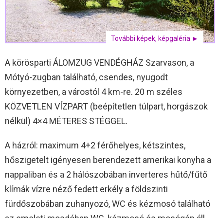
További képek, képgaléria ►
A körösparti ÁLOMZUG VENDÉGHÁZ Szarvason, a
Mótyó-zugban található, csendes, nyugodt
környezetben, a várostól 4 km-re. 20 m széles
KÖZVETLEN VÍZPART (beépítetlen túlpart, horgászok
nélkül) 4×4 MÉTERES STÉGGEL.
A házról: maximum 4+2 férőhelyes, kétszintes,
hőszigetelt igényesen berendezett amerikai konyha a
nappaliban és a 2 hálószobában inverteres hűtő/fűtő
klímák vízre néző fedett erkély a földszinti
fürdőszobában zuhanyozó, WC és kézmosó található